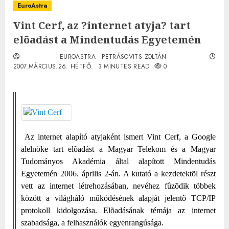
EuroAstra
Vint Cerf, az ?internet atyja? tart
elõadást a Mindentudás Egyetemén
EUROASTRA - PETRÁSOVITS ZOLTÁN
2007.MÁRCIUS.26. HÉTFŐ.
3 MINUTES READ
0
Az internet alapító atyjaként ismert Vint Cerf, a Google
alelnöke tart elõadást a Magyar Telekom és a Magyar
Tudományos Akadémia által alapított Mindentudás
Egyetemén 2006. április 2-án. A kutató a kezdetektõl részt
vett az internet létrehozásában, nevéhez fûzõdik többek
között a világháló mûködésének alapját jelentõ TCP/IP
protokoll kidolgozása. Elõadásának témája az internet
szabadsága, a felhasználók egyenrangúsága.