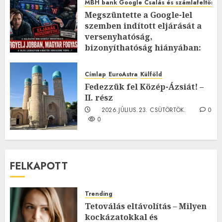
MBH bank Google Csalás és számlafeltörés 
Megszüntette a Google-lel
szemben indított eljárását a
versenyhatóság,
bizonyíthatóság hiányában:
TE mit gondolsz erről?
2026.JÚLIUS.23. CSÜTÖRTÖK.
0
Címlap
EuroAstra
Külföld
0
Fedezzük fel Közép-Ázsiát! –
II. rész
2026.JÚLIUS.23. CSÜTÖRTÖK.
0
0
FELKAPOTT
Trending
Tetoválás eltávolítás – Milyen
kockázatokkal és