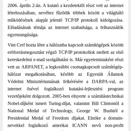
2006. április 2-án. A kutató a kezdetektõl részt vett az internet
létrehozásában, nevéhez fûzõdik többek között a világháló
mûködésének alapját jelentõ TCP/IP protokoll kidolgozása.
Elõadásának témája az internet szabadsága, a felhasználók
egyenrangúsága.
Vint Cerf hozta létre a hálózatba kapcsolt számítógépek közötti
erõforrásmegosztást végzõ TCP/IP protokollok mellett az elsõ
kereskedelmi e-mail szolgáltatást is. Már egyetemistaként részt
vett az ARPANET, a legkorábbi csomagkapcsolt számítógép-
hálózat megalkotásában, késõbb az Egyesült Államok
Védelmi Minisztériumának felkérésére a DARPA-val, az
internet õsével foglalkozó kutatási-fejlesztési program
vezetõjeként dolgozott. 2005-ben elnyerte a számítástechnikai
Nobel-díjként ismert Turing-díjat, valamint Bill Clintontól a
National Medal of Technology, George W. Bushtól a
Presidential Medal of Freedom díjakat. Elnöke a domain-
nevekkel foglalkozó amerikai ICANN nevû non-profit