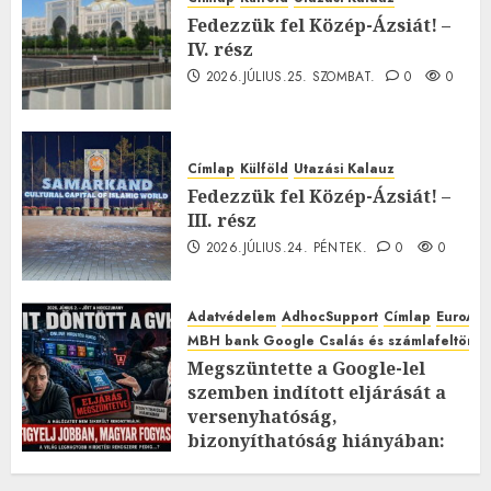
Fedezzük fel Közép-Ázsiát! –
IV. rész
2026.JÚLIUS.25. SZOMBAT.
0
0
Címlap
Külföld
Utazási Kalauz
Fedezzük fel Közép-Ázsiát! –
III. rész
2026.JÚLIUS.24. PÉNTEK.
0
0
Adatvédelem
AdhocSupport
Címlap
EuroAst
MBH bank Google Csalás és számlafeltörés 
Megszüntette a Google-lel
szemben indított eljárását a
versenyhatóság,
bizonyíthatóság hiányában:
TE mit gondolsz erről?