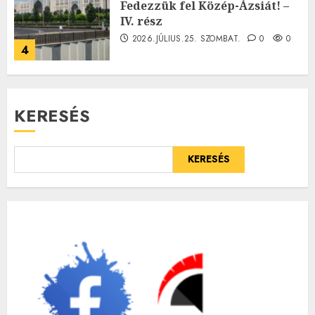
Fedezzük fel Közép-Ázsiát! –
IV. rész
2026.JÚLIUS.25. SZOMBAT.
0
0
4
KERESÉS
KERESÉS