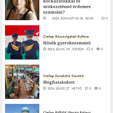
kockázatokkal és
utókezeléssel érdemes
számolni?
2026.AUGUSZTUS.04. KEDD.
0
0
Címlap
Közszolgálati
Kultúra
Hősök gyerekszemmel
2026.JÚLIUS.29. SZERDA.
0
0
Címlap
EuroAstra
Gasztró
Megfiatalodott
2026.JÚLIUS.27. HÉTFŐ.
0
0
Címlap
Külföld
Utazási Kalauz