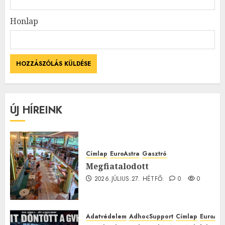
Honlap
ÚJ HÍREINK
Címlap
EuroAstra
Gasztró
Megfiatalodott
2026.JÚLIUS.27. HÉTFŐ.
0
0
Adatvédelem
AdhocSupport
Címlap
EuroAst