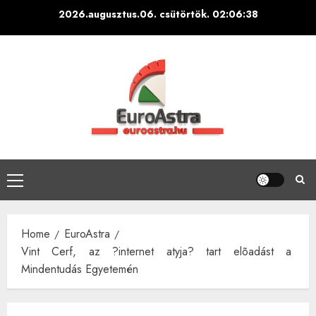
Skip
2026.augusztus.06. csütörtök.
02:06:38
to
content
Primary
Menu
Home
EuroAstra
Vint Cerf, az ?internet atyja? tart elõadást a
Mindentudás Egyetemén