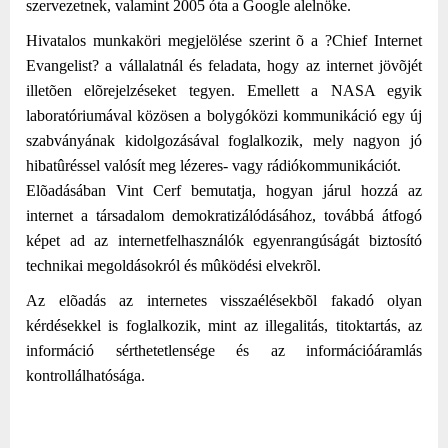
szervezetnek, valamint 2005 óta a Google alelnöke.
Hivatalos munkaköri megjelölése szerint õ a ?Chief Internet
Evangelist? a vállalatnál és feladata, hogy az internet jövõjét
illetõen elõrejelzéseket tegyen. Emellett a NASA egyik
laboratóriumával közösen a bolygóközi kommunikáció egy új
szabványának kidolgozásával foglalkozik, mely nagyon jó
hibatûréssel valósít meg lézeres- vagy rádiókommunikációt.
Elõadásában Vint Cerf bemutatja, hogyan járul hozzá az
internet a társadalom demokratizálódásához, továbbá átfogó
képet ad az internetfelhasználók egyenrangúságát biztosító
technikai megoldásokról és mûködési elvekrõl.
Az elõadás az internetes visszaélésekbõl fakadó olyan
kérdésekkel is foglalkozik, mint az illegalitás, titoktartás, az
információ sérthetetlensége és az információáramlás
kontrollálhatósága.