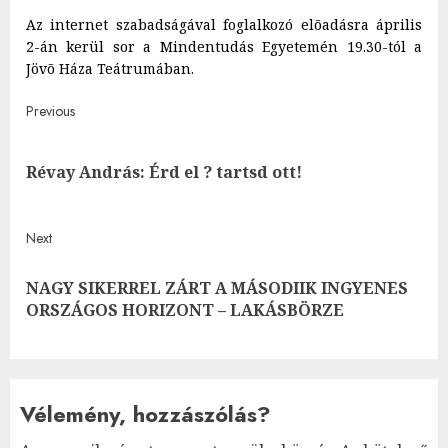
Az internet szabadságával foglalkozó elõadásra április
2-án kerül sor a Mindentudás Egyetemén 19.30-tól a
Jövõ Háza Teátrumában.
Post
Previous
navigation
Pre
Révay András: Érd el ? tartsd ott!
post
Next
NAGY SIKERREL ZÁRT A MÁSODIIK INGYENES
Next
ORSZÁGOS HORIZONT – LAKÁSBÖRZE
post:
Vélemény, hozzászólás?