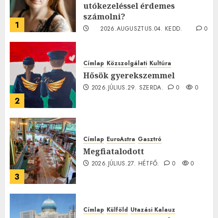
utókezeléssel érdemes
számolni?
1
2026.AUGUSZTUS.04. KEDD.
0
0
Címlap
Közszolgálati
Kultúra
Hősök gyerekszemmel
2026.JÚLIUS.29. SZERDA.
0
0
2
Címlap
EuroAstra
Gasztró
Megfiatalodott
2026.JÚLIUS.27. HÉTFŐ.
0
0
3
Címlap
Külföld
Utazási Kalauz