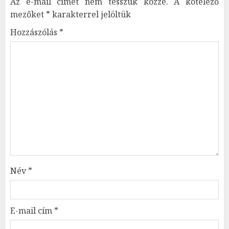
Az e-mail címet nem tesszük közzé.
A kötelező
mezőket
*
karakterrel jelöltük
Hozzászólás
*
Név
*
E-mail cím
*