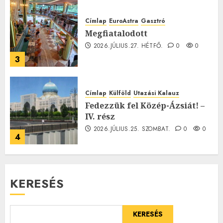
Címlap
EuroAstra
Gasztró
Megfiatalodott
2026.JÚLIUS.27. HÉTFŐ.
0
0
3
Címlap
Külföld
Utazási Kalauz
Fedezzük fel Közép-Ázsiát! –
IV. rész
2026.JÚLIUS.25. SZOMBAT.
0
0
4
KERESÉS
KERESÉS