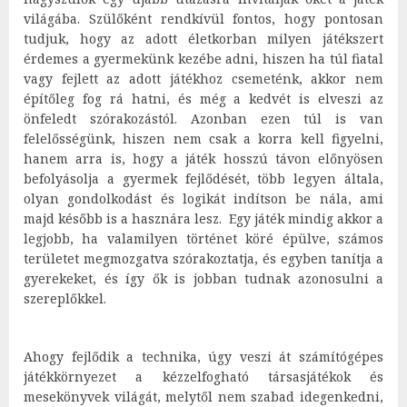
világába. Szülőként rendkívül fontos, hogy pontosan
tudjuk, hogy az adott életkorban milyen játékszert
érdemes a gyermekünk kezébe adni, hiszen ha túl fiatal
vagy fejlett az adott játékhoz csemeténk, akkor nem
építőleg fog rá hatni, és még a kedvét is elveszi az
önfeledt szórakozástól. Azonban ezen túl is van
felelősségünk, hiszen nem csak a korra kell figyelni,
hanem arra is, hogy a játék hosszú távon előnyösen
befolyásolja a gyermek fejlődését, több legyen általa,
olyan gondolkodást és logikát indítson be nála, ami
majd később is a hasznára lesz. Egy játék mindig akkor a
legjobb, ha valamilyen történet köré épülve, számos
területet megmozgatva szórakoztatja, és egyben tanítja a
gyerekeket, és így ők is jobban tudnak azonosulni a
szereplőkkel.
Ahogy fejlődik a technika, úgy veszi át számítógépes
játékkörnyezet a kézzelfogható társasjátékok és
mesekönyvek világát, melytől nem szabad idegenkedni,