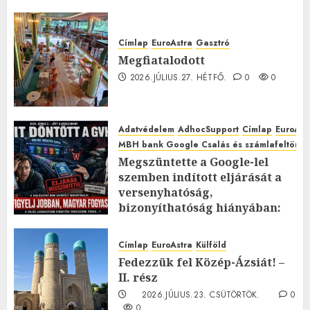
Címlap
EuroAstra
Gasztró
Megfiatalodott
2026.JÚLIUS.27. HÉTFŐ.
0
0
Adatvédelem
AdhocSupport
Címlap
EuroAst
MBH bank Google Csalás és számlafeltörés 
Megszüntette a Google-lel
szemben indított eljárását a
versenyhatóság,
bizonyíthatóság hiányában:
TE mit gondolsz erről?
2026.JÚLIUS.23. CSÜTÖRTÖK.
0
Címlap
EuroAstra
Külföld
0
Fedezzük fel Közép-Ázsiát! –
II. rész
2026.JÚLIUS.23. CSÜTÖRTÖK.
0
0