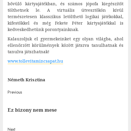
bővülő kártyajátékban, és számos jópofa kiegészítőt
tölthetnek le. A virtuális útvesztőkön kívül
természetesen klasszikus letölthető logikai játékokkal,
kifestőkkel és még Fekete Péter kártyajátékkal is
kedveskedhetünk porontyainknak.
Kalauzoljuk el gyermekeinket egy olyan világba, ahol
ellenőrzött körülmények között játszva tanulhatnak és
tanulva játszhatnak!
www.tollevitamincsapat.hu
Németh Krisztina
Post
Previous
navigation
Pre
Ez bizony nem mese
post
Next