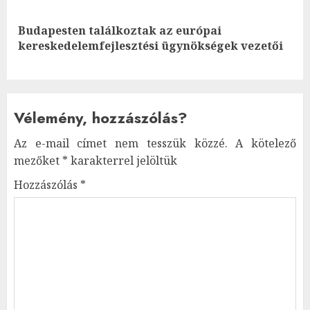
Budapesten találkoztak az európai
Next
kereskedelemfejlesztési ügynökségek vezetői
post:
Vélemény, hozzászólás?
Az e-mail címet nem tesszük közzé.
A kötelező
mezőket
*
karakterrel jelöltük
Hozzászólás
*