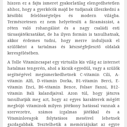
hiszen ez a fajta ismeret gyakorlatilag elengedhetetlen
ahhoz, hogy a gyerkőcök majd be tudjanak illeszkedni a
későbbi felelősségteljes és modern világba.
Természetesen ez nem helyettesíti a fáramászást, a
réten való rohangálást és a nagy családi esti
társasjátékcsatákat, de ha ilyen formán is tanulhatnak,
akkor érdemes tudni, hogy merre induljunk el
szülőként a tartalmas és készségfejlesztő oldalak
keresgélésében.
A Tolle Vitamincsapat egy virtuális kis világ az internet
hatalmas tengerén, ahol a kicsik egyedül, vagy a szülők
segítségével megismerkedhetnek C-vitamin Cili, A-
vitamin Alfi, D-vitamin Dorka, B1-vitamin Berci, E-
vitamin Enci, B6-vitamin Bence, Folsav Fanni, B12-
vitamin Bali kalandjaival. Azon túl, hogy játszva
tanulhatják meg azt, hogy az egyes karakterek mögött
megbújó vitaminok milyen jótékony hatással vannak a
szervezetre, számos izgalmas játékkal és a
Vitaminlovagok folytatásos meséivel lehetnek
gazdagabbak. Tesztelhetik a memóriájukat az egyre