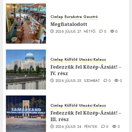
Címlap
EuroAstra
Gasztró
Megfiatalodott
2026.JÚLIUS.27. HÉTFŐ.
0
0
Címlap
Külföld
Utazási Kalauz
Fedezzük fel Közép-Ázsiát! –
IV. rész
2026.JÚLIUS.25. SZOMBAT.
0
0
Címlap
Külföld
Utazási Kalauz
Fedezzük fel Közép-Ázsiát! –
III. rész
2026.JÚLIUS.24. PÉNTEK.
0
0