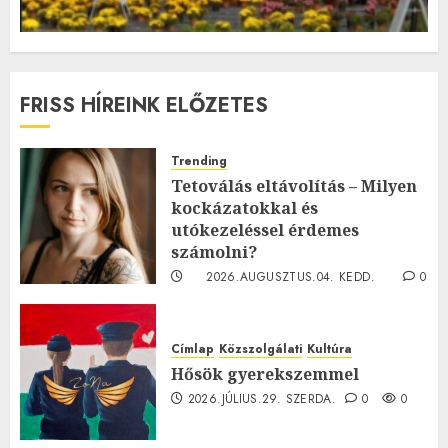
FRISS HÍREINK ELŐZETES
Trending
Tetoválás eltávolítás – Milyen
kockázatokkal és
utókezeléssel érdemes
számolni?
2026.AUGUSZTUS.04. KEDD.
0
0
Címlap
Közszolgálati
Kultúra
Hősök gyerekszemmel
2026.JÚLIUS.29. SZERDA.
0
0