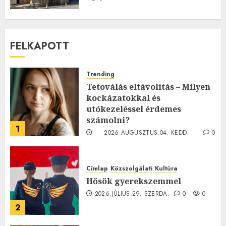
FELKAPOTT
Trending
Tetoválás eltávolítás – Milyen
kockázatokkal és
utókezeléssel érdemes
számolni?
1
2026.AUGUSZTUS.04. KEDD.
0
0
Címlap
Közszolgálati
Kultúra
Hősök gyerekszemmel
2026.JÚLIUS.29. SZERDA.
0
0
2