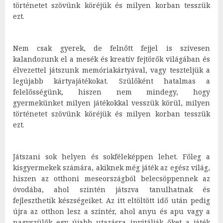
történetet szövünk köréjük és milyen korban tesszük
ezt.
Nem csak gyerek, de felnőtt fejjel is szívesen
kalandozunk el a mesék és kreatív fejtörők világában és
élvezettel játszunk memóriakártyával, vagy teszteljük a
legújabb kártyajátékokat. Szülőként hatalmas a
felelősségünk, hiszen nem mindegy, hogy
gyermekünket milyen játékokkal vesszük körül, milyen
történetet szövünk köréjük és milyen korban tesszük
ezt.
Játszani sok helyen és sokféleképpen lehet. Főleg a
kisgyermekek számára, akiknek még játék az egész világ,
hiszen az otthoni meseországból belecsöppennek az
óvodába, ahol szintén játszva tanulhatnak és
fejleszthetik készségeiket. Az itt eltöltött idő után pedig
újra az otthon lesz a színtér, ahol anyu és apu vagy a
nagyszülők egy újabb utazásra invitálják őket a játék