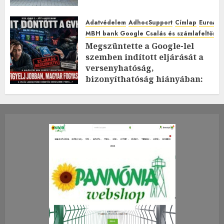
Adatvédelem
AdhocSupport
Címlap
EuroAst
MBH bank Google Csalás és számlafeltörés 
Megszüntette a Google-lel
szemben indított eljárását a
versenyhatóság,
bizonyíthatóság hiányában:
TE mit gondolsz erről?
2026.JÚLIUS.23. CSÜTÖRTÖK.
0
0