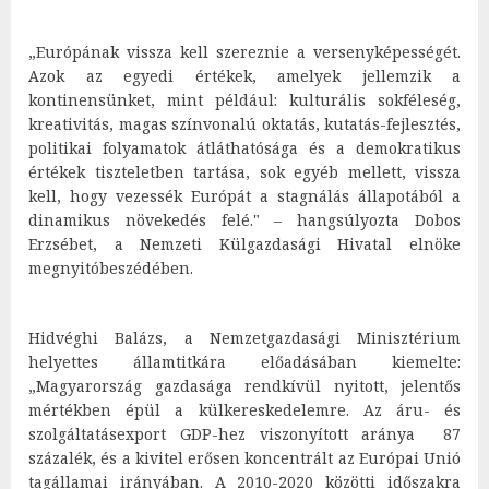
„Európának vissza kell szereznie a versenyképességét.
Azok az egyedi értékek, amelyek jellemzik a
kontinensünket, mint például: kulturális sokféleség,
kreativitás, magas színvonalú oktatás, kutatás-fejlesztés,
politikai folyamatok átláthatósága és a demokratikus
értékek tiszteletben tartása, sok egyéb mellett, vissza
kell, hogy vezessék Európát a stagnálás állapotából a
dinamikus növekedés felé." – hangsúlyozta Dobos
Erzsébet, a Nemzeti Külgazdasági Hivatal elnöke
megnyitóbeszédében.
Hidvéghi Balázs, a Nemzetgazdasági Minisztérium
helyettes államtitkára előadásában kiemelte:
„Magyarország gazdasága rendkívül nyitott, jelentős
mértékben épül a külkereskedelemre. Az áru- és
szolgáltatásexport GDP-hez viszonyított aránya 87
százalék, és a kivitel erősen koncentrált az Európai Unió
tagállamai irányában. A 2010-2020 közötti időszakra