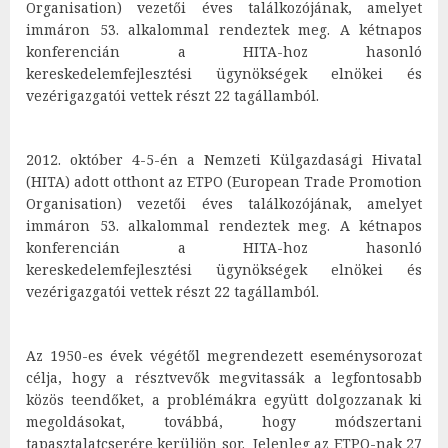
Organisation) vezetői éves találkozójának, amelyet
immáron 53. alkalommal rendeztek meg. A kétnapos
konferencián a HITA-hoz hasonló
kereskedelemfejlesztési ügynökségek elnökei és
vezérigazgatói vettek részt 22 tagállamból.
2012. október 4-5-én a Nemzeti Külgazdasági Hivatal
(HITA) adott otthont az ETPO (European Trade Promotion
Organisation) vezetői éves találkozójának, amelyet
immáron 53. alkalommal rendeztek meg. A kétnapos
konferencián a HITA-hoz hasonló
kereskedelemfejlesztési ügynökségek elnökei és
vezérigazgatói vettek részt 22 tagállamból.
Az 1950-es évek végétől megrendezett eseménysorozat
célja, hogy a résztvevők megvitassák a legfontosabb
közös teendőket, a problémákra együtt dolgozzanak ki
megoldásokat, továbbá, hogy módszertani
tapasztalatcserére kerüljön sor. Jelenleg az ETPO-nak 27