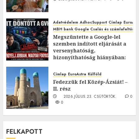
Adatvédelem
AdhocSupport
Címlap
EuroAst
MBH bank Google Csalás és számlafeltörés 
Megszüntette a Google-lel
szemben indított eljárását a
versenyhatóság,
bizonyíthatóság hiányában:
TE mit gondolsz erről?
2026.JÚLIUS.23. CSÜTÖRTÖK.
0
Címlap
EuroAstra
Külföld
0
Fedezzük fel Közép-Ázsiát! –
II. rész
2026.JÚLIUS.23. CSÜTÖRTÖK.
0
0
FELKAPOTT