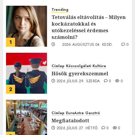
Trending
Tetoválás eltávolítás – Milyen
kockázatokkal és
utókezeléssel érdemes
számolni?
1
2026.AUGUSZTUS.04. KEDD.
0
0
Címlap
Közszolgálati
Kultúra
Hősök gyerekszemmel
2026.JÚLIUS.29. SZERDA.
0
0
2
Címlap
EuroAstra
Gasztró
Megfiatalodott
2026.JÚLIUS.27. HÉTFŐ.
0
0