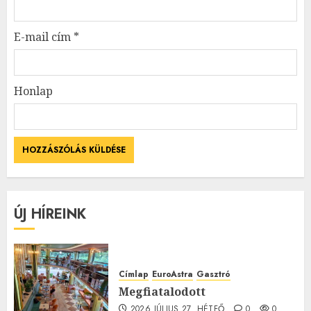
E-mail cím
*
Honlap
ÚJ HÍREINK
Címlap
EuroAstra
Gasztró
Megfiatalodott
2026.JÚLIUS.27. HÉTFŐ.
0
0