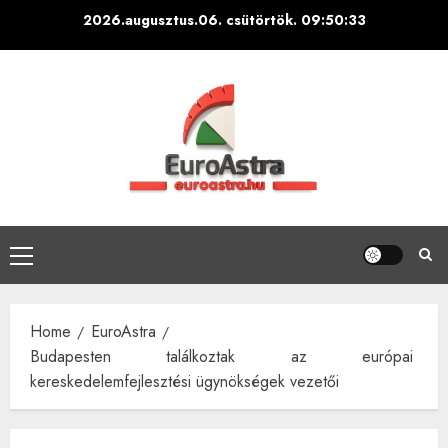
Skip
2026.augusztus.06. csütörtök.
09:50:34
to
content
Primary
Menu
Home
EuroAstra
Budapesten találkoztak az európai
kereskedelemfejlesztési ügynökségek vezetői