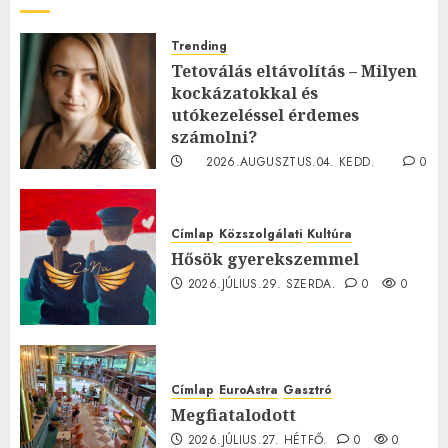
Trending
Tetoválás eltávolítás – Milyen
kockázatokkal és
utókezeléssel érdemes
számolni?
2026.AUGUSZTUS.04. KEDD.
0
0
Címlap
Közszolgálati
Kultúra
Hősök gyerekszemmel
2026.JÚLIUS.29. SZERDA.
0
0
Címlap
EuroAstra
Gasztró
Megfiatalodott
2026.JÚLIUS.27. HÉTFŐ.
0
0