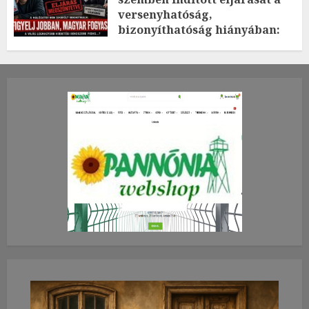
versenyhatóság,
bizonyíthatóság hiányában:
TE mit gondolsz erről?
2026.JÚLIUS.23. CSÜTÖRTÖK.
0
0