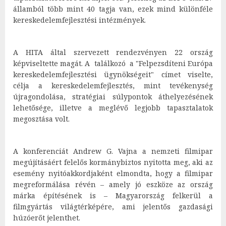
államból több mint 40 tagja van, ezek mind különféle
kereskedelemfejlesztési intézmények.
A HITA által szervezett rendezvényen 22 ország
képviseltette magát. A találkozó a "Felpezsdíteni Európa
kereskedelemfejlesztési ügynökségeit" címet viselte,
célja a kereskedelemfejlesztés, mint tevékenység
újragondolása, stratégiai súlypontok áthelyezésének
lehetősége, illetve a meglévő legjobb tapasztalatok
megosztása volt.
A konferenciát Andrew G. Vajna a nemzeti filmipar
megújításáért felelős kormánybiztos nyitotta meg, aki az
esemény nyitóakkordjaként elmondta, hogy a filmipar
megreformálása révén – amely jó eszköze az ország
márka építésének is – Magyarország felkerül a
filmgyártás világtérképére, ami jelentős gazdasági
húzóerőt jelenthet.