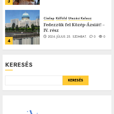
3
Címlap
Külföld
Utazási Kalauz
Fedezzük fel Közép-Ázsiát! –
IV. rész
2026.JÚLIUS.25. SZOMBAT.
0
0
4
KERESÉS
KERESÉS