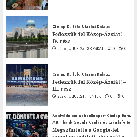
Címlap
Külföld
Utazási Kalauz
Fedezzük fel Közép-Ázsiát! –
IV. rész
2026.JÚLIUS.25. SZOMBAT.
0
0
Címlap
Külföld
Utazási Kalauz
Fedezzük fel Közép-Ázsiát! –
III. rész
2026.JÚLIUS.24. PÉNTEK.
0
0
Adatvédelem
AdhocSupport
Címlap
EuroAst
MBH bank Google Csalás és számlafeltörés 
Megszüntette a Google-lel
szemben indított eljárását a