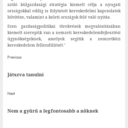
szóló külgazdasági stratégia kiemelt célja a nyugati
országokkal eddig is folytatott kereskedelmi kapcsolatok
bővítése, valamint a keleti országok felé való nyitás.
Ezen gazdaságpolitikai törekvések megvalósításában
kiemelt szerepük van a nemzeti kereskedelemfejlesztési
ügynökségeknek, amelyek segítik a nemzetközi
kereskedelem fellendülését."
Post
Previous
navigation
Pre
Játszva tanulni
post
Next
Next
Nem a gyűrű a legfontosabb a nőknek
post: