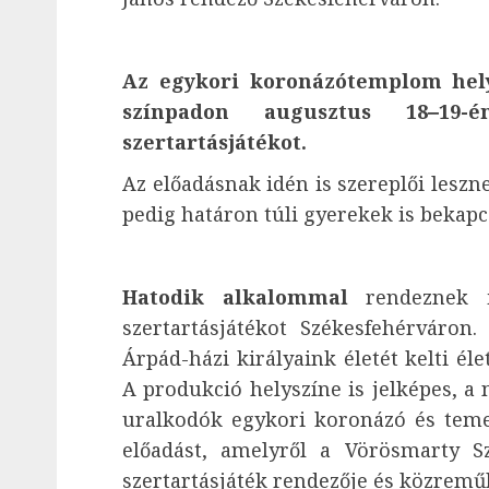
Az egykori koronázótemplom hely
színpadon augusztus 18‒19
szertartásjátékot.
Az előadásnak idén is szereplői leszn
pedig határon túli gyerekek is bekap
Hatodik alkalommal
rendeznek i
szertartásjátékot Székesfehérváron
Árpád-házi királyaink életét kelti él
A produkció helyszíne is jelképes, 
uralkodók egykori koronázó és teme
előadást, amelyről a Vörösmarty Sz
szertartásjáték rendezője és közreműk