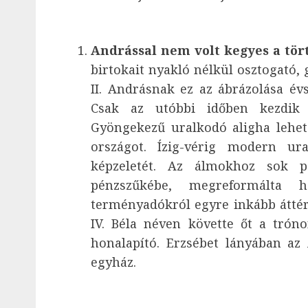
Andrással nem volt kegyes a tö
birtokait nyakló nélkül osztogató,
II. Andrásnak ez az ábrázolása év
Csak az utóbbi időben kezdik 
Gyöngekezű uralkodó aligha lehete
országot. Ízig-vérig modern ur
képzeletét. Az álmokhoz sok p
pénzszűkébe, megreformálta 
terményadókról egyre inkább áttér
IV. Béla néven követte őt a tróno
honalapító. Erzsébet lányában az 
egyház.