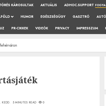
TÖRÉS KÁROSULTAK
AKTUÁLIS
ADHOC.SUPPORT
FOGYA
LFÖLD
HUMOR
EGÉSZSÉGÜGY
GASZTRÓ
AUT
AUZ
PR-CIKKEK
VIDEÓK
PRIVACY
IMPRESSZUM
sfehérváron
rtásjáték
0. KEDD.
5 MINUTES READ
0