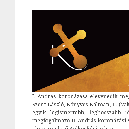
I. András koronázása elevenedik me
Szent László, Könyves Kálmán, II. (Vak
egyik legismertebb, leghosszabb i
megfogalmazó II. András koronázási sz
János rendező Székesfehérváron.