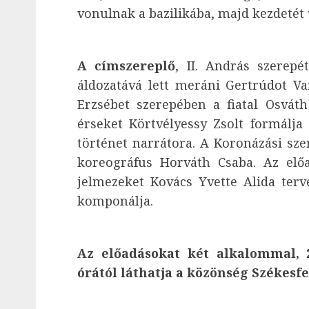
vonulnak a bazilikába, majd kezdetét v
A címszereplő
, II. András szerepé
áldozatává lett meráni Gertrúdot Var
Erzsébet szerepében a fiatal Osvát
érseket Körtvélyessy Zsolt formálja
történet narrátora. A Koronázási sze
koreográfus Horváth Csaba. Az előa
jelmezeket Kovács Yvette Alida terv
komponálja.
Az előadásokat két alkalommal, 2
órától láthatja a közönség Székes