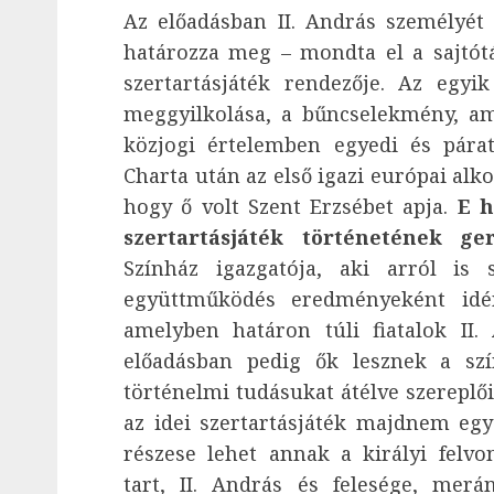
Az előadásban II. András személyé
határozza meg – mondta el a sajtótá
szertartásjáték rendezője. Az egyi
meggyilkolása, a bűncselekmény, am
közjogi értelemben egyedi és pára
Charta után az első igazi európai al
hogy ő volt Szent Erzsébet apja.
E h
szertartásjáték történetének ger
Színház igazgatója, aki arról is 
együttműködés eredményeként idén
amelyben határon túli fiatalok II.
előadásban pedig ők lesznek a szín
történelmi tudásukat átélve szereplő
az idei szertartásjáték majdnem eg
részese lehet annak a királyi fel
tart, II. András és felesége, merá