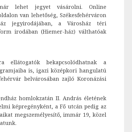
már lehet jegyet vásárolni. Online
ldalon van lehetőség, Székesfehérváron
áz jegyirodájában, a Városház téri
form irodában (Hiemer-ház) válthatóak
ra ellátogatók bekapcsolódhatnak a
ramjaiba is, igazi középkori hangulatú
fehérvár belvárosában zajló Koronázási
endház homlokzatán II. András életének
elmi képregényként, a Fő utcán pedig az
jaikat megszemélyesítő, immár 19, közel
atunk.