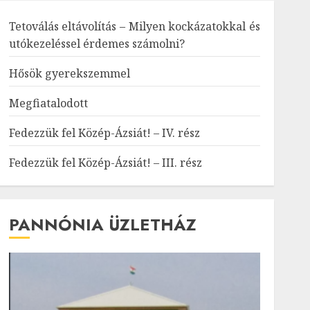
Tetoválás eltávolítás – Milyen kockázatokkal és
utókezeléssel érdemes számolni?
Hősök gyerekszemmel
Megfiatalodott
Fedezzük fel Közép-Ázsiát! – IV. rész
Fedezzük fel Közép-Ázsiát! – III. rész
PANNÓNIA ÜZLETHÁZ