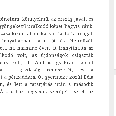
rténelem
: könnyelmű, az ország javait és
 gyöngekezű uralkodó képét hagyta ránk.
századokon át makacsul tartotta magát.
árnyaltabban látni őt és életművét.
tt, ha harminc éven át irányíthatta az
alkodó volt, az újdonságok csigázták
énz kell, II. András gyakran került
hát a gazdaság rendszerét, és a
t a pénzadókra. Öt gyermeke közül Béla
n, és lett a tatárjárás után a második
Árpád-ház negyedik szentjét tiszteli az