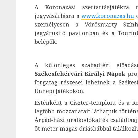
A Koronázási szertartásjátékra 
jegyvásárlásra a
www.koronazas.hu
o
személyesen a Vörösmarty Szính
jegyárusító pavilonban és a Tourin
belépők.
A különleges szabadtéri előadás
Székesfehérvári Királyi Napok
prog
forgatag részesei lehetnek a Székes
Ünnepi Játékokon.
Esténként a Ciszter-templom és a R
legfőbb mozzanatait láthatjuk történ
Árpád-házi uralkodókat és családtag
öt méter magas óriásbábbal találkozh