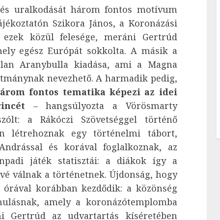
t és uralkodását három fontos motívum
jékoztatón Szikora János, a Koronázási
k ezek közül felesége, meráni Gertrúd
ely egész Európát sokkolta. A másik a
tlan Aranybulla kiadása, ami a Magna
kotmánynak nevezhető. A harmadik pedig,
árom fontos tematika képezi az idei
incét
– hangsúlyozta a Vörösmarty
szólt: a Rákóczi Szövetséggel történő
 létrehoznak egy történelmi tábort,
 Andrással és korával foglalkoznak, az
padi játék statisztái: a diákok így a
ivé válnak a történetnek. Újdonság, hogy
y órával korábban kezdődik: a közönség
vonulásnak, amely a koronázótemplomba
ni Gertrúd az udvartartás kíséretében