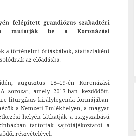
én felépített grandiózus szabadtéri
-én mutatják be a Koronázási
ek a történelmi óriásbábok, statisztaként
csolódnak az előadásba.
dén, augusztus 18‒19-én Koronázási
. A sorozat, amely 2013-ban kezdődött,
etre liturgikus királylegenda formájában.
a nézők a Nemzeti Emlékhelyen, a magyar
tkezési helyén láthatják a nagyszabású
ínházban tartottak sajtótájékoztatót a
ödői részvételével.