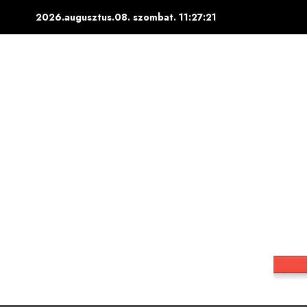
Skip
2026.augusztus.08. szombat.
11:27:22
to
content