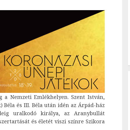
g a Nemzeti Emlékhelyen. Szent István,
) Béla és III. Béla után idén az Árpád-ház
deig uralkodó királya, az Aranybullát
ertartását és életét viszi színre Szikora