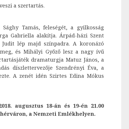
eszi a szertartás.
t Sághy Tamás, feleségét, a gyilkosság
ga Gabriella alakítja. Árpád-házi Szent
h Judit lép majd színpadra. A koronázó
 meg, és Mihályi Győző lesz a nagy ívű
rtartásjáték dramaturgja Matuz János, a
dás díszlettervezője Szendrényi Éva, a
ezte. A zenét idén Szirtes Edina Mókus
018. augusztus 18-án és 19-én 21.00
fehérváron, a Nemzeti Emlékhelyen.