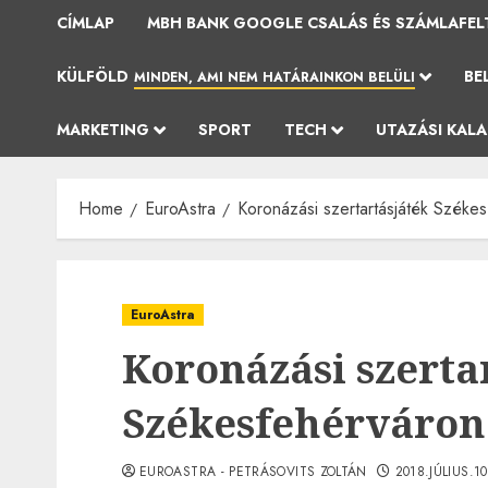
CÍMLAP
MBH BANK GOOGLE CSALÁS ÉS SZÁMLAFEL
KÜLFÖLD
BE
MINDEN, AMI NEM HATÁRAINKON BELÜLI
MARKETING
SPORT
TECH
UTAZÁSI KAL
Home
EuroAstra
Koronázási szertartásjáték Széke
EuroAstra
Koronázási szerta
Székesfehérváron
EUROASTRA - PETRÁSOVITS ZOLTÁN
2018.JÚLIUS.1