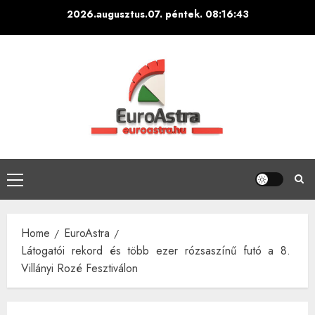
Skip
2026.augusztus.07. péntek.
08:16:44
to
content
Primary
Menu
Home
EuroAstra
Látogatói rekord és több ezer rózsaszínű futó a 8.
Villányi Rozé Fesztiválon