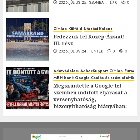
2026.JÚLIUS.25. SZOMBAT.
0
0
Címlap
Külföld
Utazási Kalauz
Fedezzük fel Közép-Ázsiát! –
III. rész
2026.JÚLIUS.24. PÉNTEK.
0
0
Adatvédelem
AdhocSupport
Címlap
EuroAst
MBH bank Google Csalás és számlafeltörés 
Megszüntette a Google-lel
szemben indított eljárását a
versenyhatóság,
bizonyíthatóság hiányában:
TE mit gondolsz erről?
2026.JÚLIUS.23. CSÜTÖRTÖK.
0
0