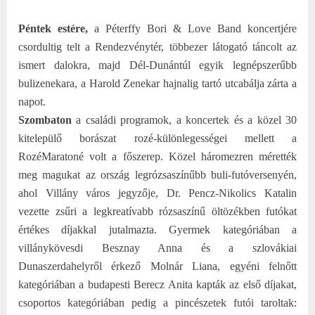
Péntek estére,
a Péterffy Bori & Love Band koncertjére
csordultig telt a Rendezvénytér, többezer látogató táncolt az
ismert dalokra, majd Dél-Dunántúl egyik legnépszerűbb
bulizenekara, a Harold Zenekar hajnalig tartó utcabálja zárta a
napot.
Szombaton
a családi programok, a koncertek és a közel 30
kitelepülő borászat rozé-különlegességei mellett a
RozéMaratoné volt a főszerep. Közel háromezren mérették
meg magukat az ország legrózsaszínűbb buli-futóversenyén,
ahol Villány város jegyzője, Dr. Pencz-Nikolics Katalin
vezette zsűri a legkreatívabb rózsaszínű öltözékben futókat
értékes díjakkal jutalmazta. Gyermek kategóriában a
villánykövesdi Besznay Anna és a szlovákiai
Dunaszerdahelyről érkező Molnár Liana, egyéni felnőtt
kategóriában a budapesti Berecz Anita kapták az első díjakat,
csoportos kategóriában pedig a pincészetek futói taroltak: