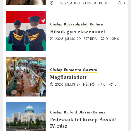
2026.AUGUSZTUS.04. KEDD.
0
0
Címlap
Közszolgálati
Kultúra
Hősök gyerekszemmel
2026.JÚLIUS.29. SZERDA.
0
0
Címlap
EuroAstra
Gasztró
Megfiatalodott
2026.JÚLIUS.27. HÉTFŐ.
0
0
Címlap
Külföld
Utazási Kalauz
Fedezzük fel Közép-Ázsiát! –
IV. rész