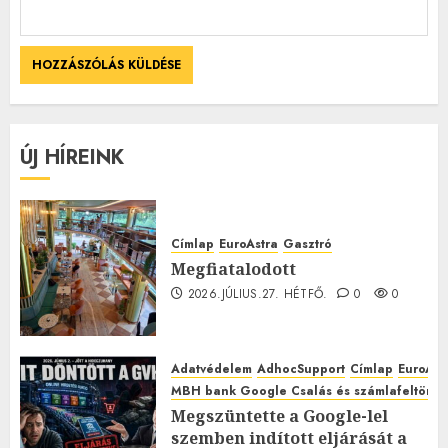
ÚJ HÍREINK
Címlap
EuroAstra
Gasztró
Megfiatalodott
2026.JÚLIUS.27. HÉTFŐ.
0
0
Adatvédelem
AdhocSupport
Címlap
EuroAst
MBH bank Google Csalás és számlafeltörés 
Megszüntette a Google-lel
szemben indított eljárását a