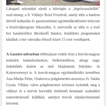
Látogató rekorddal zárult a hétvégén a „legrózsaszínűbb”
rozé-ünnep, a 8. Villányi Rozé Fesztivál, amely idén a határon
átívelő kulturális és gasztronómiai együttműködéseket helyezte
a fesztiválprogram fókuszába. A szervezők az idén is a rozé
bor karakteréhez illeszkedő fiatalos, lendületes programokat
kínáltak a bor városába érkező közel 15 ezer vendégnek.
A Gasztro-udvarban
többszázan vettek részt a horvát-magyar
kulináris kalandozásokon, ételkóstolókon, ahogy nagy
érdeklődés kísérte az első Határmenti Stifolder- és
Kulenversenyt is. A horvát-magyar együttműködés keretében
Ana-Marija Petin, Orahovica polgármester-asszonya és Takáts
Gyula, Villány város polgármestere közösen nyitották meg a
villányi és a horvát borvidék történetét bemutató szabadtéri
ismeretterjesztő kiállítást, amelyet horvát néptáncbemutató
követett.