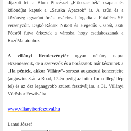
díjazott lett a Blum Pincészet „Fröccs-csibék” csapata és
különdíjat kaptak a „Sauska Apacsok” is. A zsűri és a
közönség egyaránt óriási ovációval fogadta a FutaPécs SE
versenyzőit, Dajkó-Rácsik Nikolt és Hegedűs Csabát, akik
Pécsről futva érkeztek a városba, hogy csatlakozzanak a
RozéMaratonhoz.
A villányi Rendezvénytér
ugyan néhány napra
elcsendesedik, de a szervezők és a borászatok már készülnek a
„
Ha péntek, akkor Villány
”- sorozat augusztusi koncertjeire
(augusztus 3-án a Road, 17-én pedig az Intim Torna Illegál lép
fel) és az ősz legnagyobb szüreti fesztiváljára, a 31. Villányi
Vörösbor Fesztiválra.
www.villanyiborfesztival.hu
Lantai József