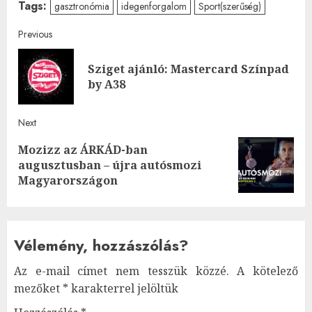
Tags:
gasztronómia
idegenforgalom
Sport(szerűség)
Post
Previous
navigation
Sziget ajánló: Mastercard Színpad
Pre
by A38
post
Next
Mozizz az ÁRKÁD-ban
Next
augusztusban – újra autósmozi
post:
Magyarországon
Vélemény, hozzászólás?
Az e-mail címet nem tesszük közzé.
A kötelező
mezőket
*
karakterrel jelöltük