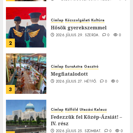
0
Címlap
Közszolgálati
Kultúra
Hősök gyerekszemmel
2026.JÚLIUS.29. SZERDA.
0
0
2
Címlap
EuroAstra
Gasztró
Megfiatalodott
2026.JÚLIUS.27. HÉTFŐ.
0
0
3
Címlap
Külföld
Utazási Kalauz
Fedezzük fel Közép-Ázsiát! –
IV. rész
2026.JÚLIUS.25. SZOMBAT.
0
0