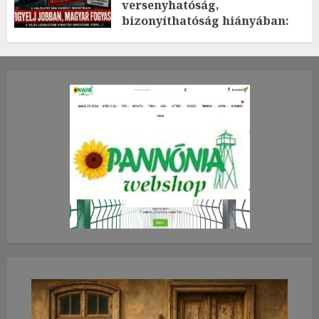
versenyhatóság,
bizonyíthatóság hiányában:
TE mit gondolsz erről?
2026.JÚLIUS.23. CSÜTÖRTÖK.
0
0