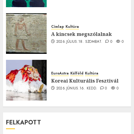
Címlap
Kultúra
A kincsek megszólalnak
2026.JÚLIUS.18. SZOMBAT.
0
0
EuroAstra
Külföld
Kultúra
Koreai Kulturális Fesztivál
2026.JÚNIUS.16. KEDD.
0
0
FELKAPOTT