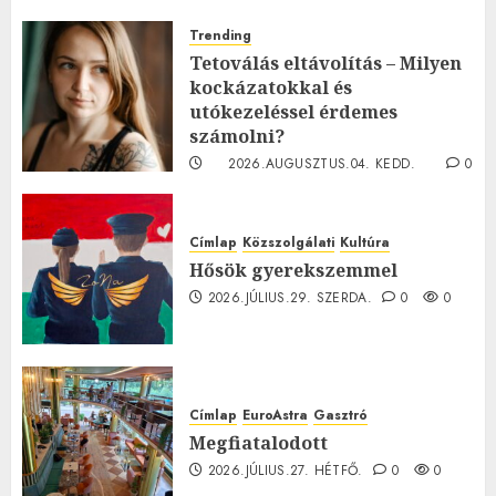
Trending
Tetoválás eltávolítás – Milyen
kockázatokkal és
utókezeléssel érdemes
számolni?
2026.AUGUSZTUS.04. KEDD.
0
0
Címlap
Közszolgálati
Kultúra
Hősök gyerekszemmel
2026.JÚLIUS.29. SZERDA.
0
0
Címlap
EuroAstra
Gasztró
Megfiatalodott
2026.JÚLIUS.27. HÉTFŐ.
0
0