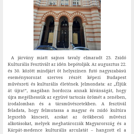
A járvány miatt sajnos tavaly elmaradt 23. Zsidó
Kulturális Fesztivált az idén bepótolják. Az augusztus 22.
és 30. között mindjárt öt helyszínen futó nagyszabású
eseménysorozat szerves részét képezi Budapest
művészeti és kulturális életének. Jelmondata: az „Éljük
át újra!”, magában hordozza annak kívánságát, hogy
újra megélhessük az együvé tartozás örömét a zenében,
irodalomban és a társművészetekben. A fesztivál
feladata, hogy felmutassa a magyar és zsidó kultúra
legszebb kincseit, azokat az örökbecsű művészi
alkotásokat, melyek meghatározzák Magyarország és a
Kárpát-medence kulturális arculatát – hangzott el a