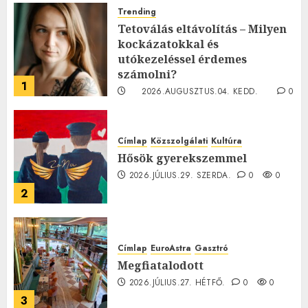
Trending
Tetoválás eltávolítás – Milyen
kockázatokkal és
utókezeléssel érdemes
számolni?
1
2026.AUGUSZTUS.04. KEDD.
0
0
Címlap
Közszolgálati
Kultúra
Hősök gyerekszemmel
2026.JÚLIUS.29. SZERDA.
0
0
2
Címlap
EuroAstra
Gasztró
Megfiatalodott
2026.JÚLIUS.27. HÉTFŐ.
0
0
3