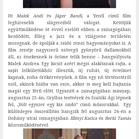
Itt
Malek Andi
és
Jáger Bandi
, a Yentl című film
leghíresebb slágereiből válogat. Kettőjük
együttműködése öt évvel ezelőtt ebben a zsinagógában
kezdődött, főleg a jazz és a világzene területén
mozognak, de ápolják a zsidó zenei hagyományokat is. A
film zenéje nagyszerű szövegű gyönyörű dallamokból
áll, az énekesnek is öröme telik benne – hangsúlyozta
Malek Andrea. Egy kicsit azért mégis alakítanak rajta, a
saját lelkületükhöz illesztik, új ruhát, új értelmet
kapnak, noha örökérvényűek. A film egy nő történetéről
szól, akinek hiába van esze, akkor is meg kell hajtania
magát egy férfi előtt. Ugyanitt a zsinagógában másnap,
augusztus 23-án, Gryllus testvérek és Szalóki Ági lépnek
fel, „Volt egyszer egy kis zsidó” című műsorukkal. Egy
különleges összeállítás hangzik fel augusztus 24-én a
Dohány utcai zsinagógában
Illényi Katica
és
Berki Tamás
közreműködésével.