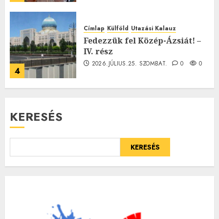
Címlap
Külföld
Utazási Kalauz
Fedezzük fel Közép-Ázsiát! –
IV. rész
2026.JÚLIUS.25. SZOMBAT.
0
0
4
KERESÉS
KERESÉS