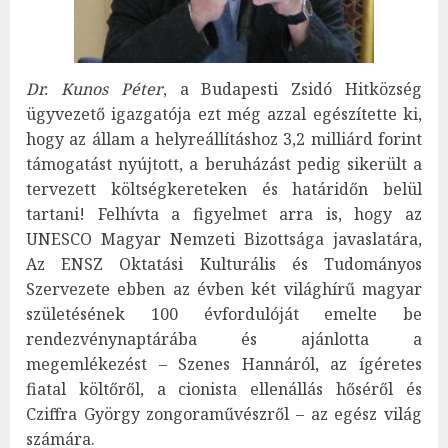
Dr. Kunos Péter
, a Budapesti Zsidó Hitközség
ügyvezető igazgatója ezt még azzal egészítette ki,
hogy az állam a helyreállításhoz 3,2 milliárd forint
támogatást nyújtott, a beruházást pedig sikerült a
tervezett költségkereteken és határidőn belül
tartani! Felhívta a figyelmet arra is, hogy az
UNESCO Magyar Nemzeti Bizottsága javaslatára,
Az ENSZ Oktatási Kulturális és Tudományos
Szervezete ebben az évben két világhírű magyar
születésének 100 évfordulóját emelte be
rendezvénynaptárába és ajánlotta a
megemlékezést – Szenes Hannáról, az ígéretes
fiatal költőről, a cionista ellenállás hőséről és
Cziffra György zongoraművészről – az egész világ
számára.