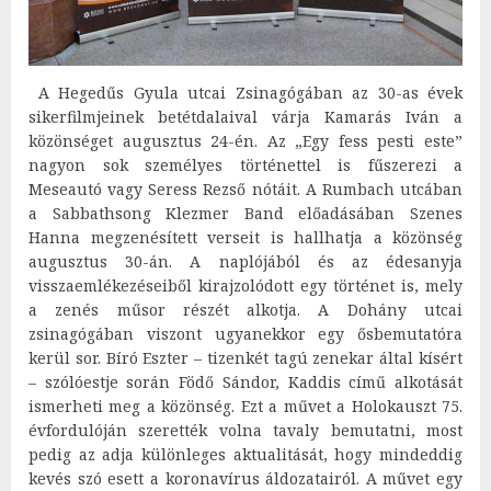
A Hegedűs Gyula utcai Zsinagógában az 30-as évek
sikerfilmjeinek betétdalaival várja Kamarás Iván a
közönséget augusztus 24-én. Az „Egy fess pesti este”
nagyon sok személyes történettel is fűszerezi a
Meseautó vagy Seress Rezső nótáit. A Rumbach utcában
a Sabbathsong Klezmer Band előadásában Szenes
Hanna megzenésített verseit is hallhatja a közönség
augusztus 30-án. A naplójából és az édesanyja
visszaemlékezéseiből kirajzolódott egy történet is, mely
a zenés műsor részét alkotja. A Dohány utcai
zsinagógában viszont ugyanekkor egy ősbemutatóra
kerül sor. Bíró Eszter – tizenkét tagú zenekar által kísért
– szólóestje során Födő Sándor, Kaddis című alkotását
ismerheti meg a közönség. Ezt a művet a Holokauszt 75.
évfordulóján szerették volna tavaly bemutatni, most
pedig az adja különleges aktualitását, hogy mindeddig
kevés szó esett a koronavírus áldozatairól. A művet egy