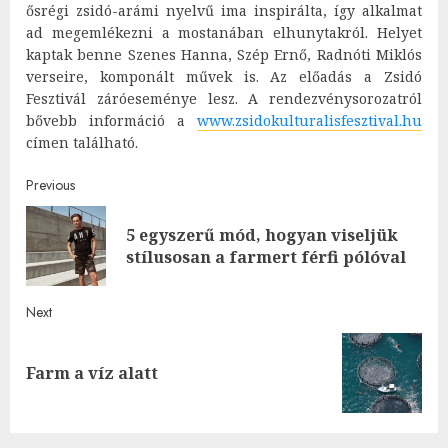
ősrégi zsidó-arámi nyelvű ima inspirálta, így alkalmat
ad megemlékezni a mostanában elhunytakról. Helyet
kaptak benne Szenes Hanna, Szép Ernő, Radnóti Miklós
verseire, komponált művek is. Az előadás a Zsidó
Fesztivál záróeseménye lesz. A rendezvénysorozatról
bővebb információ a
www.zsidokulturalisfesztival.hu
címen található.
Post
Previous
navigation
5 egyszerű mód, hogyan viseljük
Pre
stílusosan a farmert férfi pólóval
post
Next
Next
Farm a víz alatt
post: