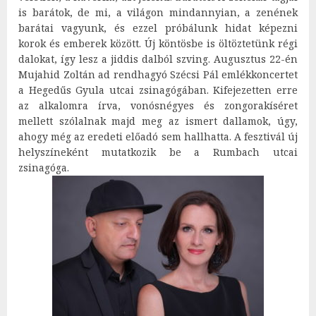
is barátok, de mi, a világon mindannyian, a zenének
barátai vagyunk, és ezzel próbálunk hidat képezni
korok és emberek között. Új köntösbe is öltöztetünk régi
dalokat, így lesz a jiddis dalból szving. Augusztus 22-én
Mujahid Zoltán ad rendhagyó Szécsi Pál emlékkoncertet
a Hegedűs Gyula utcai zsinagógában. Kifejezetten erre
az alkalomra írva, vonósnégyes és zongorakíséret
mellett szólalnak majd meg az ismert dallamok, úgy,
ahogy még az eredeti előadó sem hallhatta. A fesztivál új
helyszíneként mutatkozik be a Rumbach utcai
zsinagóga.