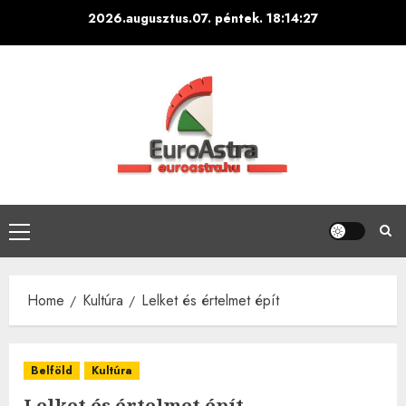
Skip
2026.augusztus.07. péntek.
18:14:28
to
content
Primary
Menu
Home
Kultúra
Lelket és értelmet épít
Belföld
Kultúra
Lelket és értelmet épít