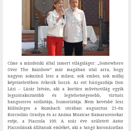
Címe a mindenki által ismert világsláger: „Somewhere
Over The Rainbow” már magában utal arra, hogy
nagyon sokszínű lesz a műsor, sok ember, sok műfaj
képviseletében érkezik hozzá. Az est házigazdája Don
Lázi – Lázár István, aki a kortárs művészvilág egyik
legszórakoztatóbb és legtehetségesebb, virtuóz
hangszeres szólistája, humoristája. Nem kevésbé lesz
különleges a Rumbach utcában augusztus 25-én
Korcsolán Orsolya és az Anima Musicae Kamarazenekar
estje, a Piazzola 100. A száz éve született Astor
Piazzolának állítanak emléket, aki a tangó koronázatlan