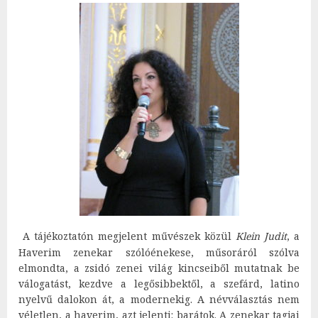
A tájékoztatón megjelent művészek közül
Klein Judit
, a
Haverim zenekar szólóénekese, műsoráról szólva
elmondta, a zsidó zenei világ kincseiből mutatnak be
válogatást, kezdve a legősibbektől, a szefárd, latino
nyelvű dalokon át, a modernekig. A névválasztás nem
véletlen, a haverim, azt jelenti: barátok. A zenekar tagjai