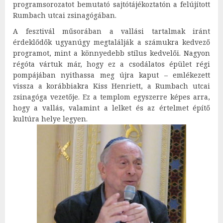
programsorozatot bemutató sajtótájékoztatón a felújított
Rumbach utcai zsinagógában.
A fesztivál műsorában a vallási tartalmak iránt
érdeklődők ugyanúgy megtalálják a számukra kedvező
programot, mint a könnyedebb stílus kedvelői. Nagyon
régóta vártuk már, hogy ez a csodálatos épület régi
pompájában nyithassa meg újra kaput – emlékezett
vissza a korábbiakra Kiss Henriett, a Rumbach utcai
zsinagóga vezetője. Ez a templom egyszerre képes arra,
hogy a vallás, valamint a lelket és az értelmet építő
kultúra helye legyen.