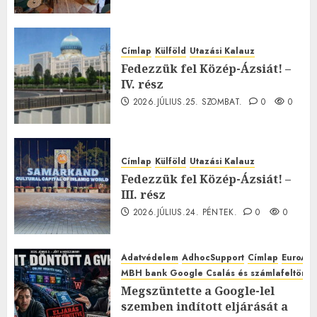
Címlap
Külföld
Utazási Kalauz
Fedezzük fel Közép-Ázsiát! –
IV. rész
2026.JÚLIUS.25. SZOMBAT.
0
0
Címlap
Külföld
Utazási Kalauz
Fedezzük fel Közép-Ázsiát! –
III. rész
2026.JÚLIUS.24. PÉNTEK.
0
0
Adatvédelem
AdhocSupport
Címlap
EuroAst
MBH bank Google Csalás és számlafeltörés 
Megszüntette a Google-lel
szemben indított eljárását a