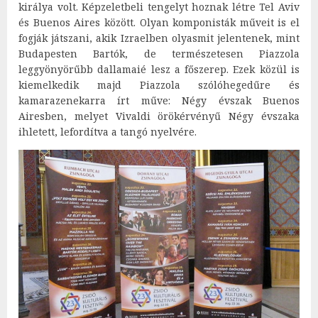
királya volt. Képzeletbeli tengelyt hoznak létre Tel Aviv
és Buenos Aires között. Olyan komponisták műveit is el
fogják játszani, akik Izraelben olyasmit jelentenek, mint
Budapesten Bartók, de természetesen Piazzola
leggyönyörűbb dallamaié lesz a főszerep. Ezek közül is
kiemelkedik majd Piazzola szólóhegedűre és
kamarazenekarra írt műve: Négy évszak Buenos
Airesben, melyet Vivaldi örökérvényű Négy évszaka
ihletett, lefordítva a tangó nyelvére.