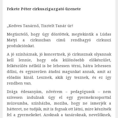
Fekete Péter cirkuszigazgató üzenete
„Kedves Tanárnő, Tisztelt Tanár úr!
Megtisztelő, hogy úgy döntöttek, megtekintik a Lúdas
Matyi a cirkuszban című rendhagyó cirkuszi
produkciónkat.
A jó színháznak, jó koncertnek, jó cirkusznak olyannak
kell lennie, hogy oda különösebb előkészület,
felkészülés nélkül is be lehessen térni, hátra lehessen
dőlni, és egyszerűen átadni magunkat annak, amit az
előadás kínál. Lesznek, akik így tesznek, és ez így
rendben van.
Drága édesanyám, nővérem – pedagógusok – nem
szívesen indulnak úgy el egy gyermekcsoporttal
múzeumba, színházba, moziba, hogy ne ismerjék a
hátteret, ne tudják, mit is fognak ott látni, mire készítsék
fel a gyermekeket. Azoknak a tanároknak, nevelőknek,