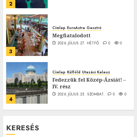
2
Címlap
EuroAstra
Gasztró
Megfiatalodott
2026.JÚLIUS.27. HÉTFŐ.
0
0
3
Címlap
Külföld
Utazási Kalauz
Fedezzük fel Közép-Ázsiát! –
IV. rész
2026.JÚLIUS.25. SZOMBAT.
0
0
4
KERESÉS