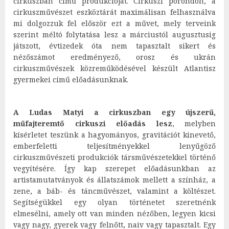
cirkuszban című produkcióját. Cirkuszi porondon, a
cirkuszművészet eszköztárát maximálisan felhasználva
mi dolgozzuk fel először ezt a művet, mely terveink
szerint méltó folytatása lesz a márciustól augusztusig
játszott, évtizedek óta nem tapasztalt sikert és
nézőszámot eredményező, orosz és ukrán
cirkuszművészek közreműködésével készült Atlantisz
gyermekei című előadásunknak.
A Ludas Matyi a cirkuszban egy újszerű,
műfajteremtő cirkuszi előadás lesz
, melyben
kísérletet teszünk a hagyományos, gravitációt kinevető,
emberfeletti teljesítményekkel lenyűgöző
cirkuszművészeti produkciók társművészetekkel történő
vegyítésére. Így kap szerepet előadásunkban az
artistamutatványok és állatszámok mellett a színház, a
zene, a báb- és táncművészet, valamint a költészet.
Segítségükkel egy olyan történetet szeretnénk
elmesélni, amely ott van minden nézőben, legyen kicsi
vagy nagy, gyerek vagy felnőtt, naiv vagy tapasztalt. Egy