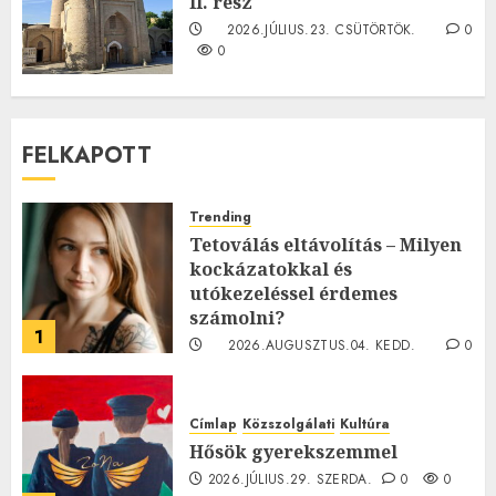
II. rész
2026.JÚLIUS.23. CSÜTÖRTÖK.
0
0
FELKAPOTT
Trending
Tetoválás eltávolítás – Milyen
kockázatokkal és
utókezeléssel érdemes
számolni?
1
2026.AUGUSZTUS.04. KEDD.
0
0
Címlap
Közszolgálati
Kultúra
Hősök gyerekszemmel
2026.JÚLIUS.29. SZERDA.
0
0