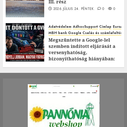
III. rész
2026.JÚLIUS.24. PÉNTEK.
0
0
Adatvédelem
AdhocSupport
Címlap
EuroAst
MBH bank Google Csalás és számlafeltörés 
Megszüntette a Google-lel
szemben indított eljárását a
versenyhatóság,
bizonyíthatóság hiányában:
TE mit gondolsz erről?
2026.JÚLIUS.23. CSÜTÖRTÖK.
0
0