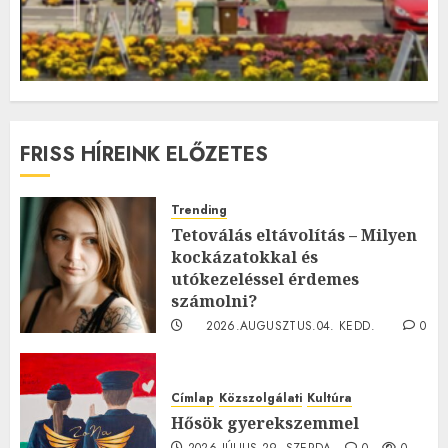
FRISS HÍREINK ELŐZETES
Trending
Tetoválás eltávolítás – Milyen
kockázatokkal és
utókezeléssel érdemes
számolni?
2026.AUGUSZTUS.04. KEDD.
0
0
Címlap
Közszolgálati
Kultúra
Hősök gyerekszemmel
2026.JÚLIUS.29. SZERDA.
0
0