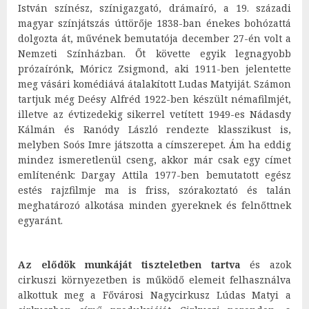
István színész, színigazgató, drámaíró, a 19. századi
magyar színjátszás úttörője 1838-ban énekes bohózattá
dolgozta át, művének bemutatója december 27-én volt a
Nemzeti Színházban. Őt követte egyik legnagyobb
prózaírónk, Móricz Zsigmond, aki 1911-ben jelentette
meg vásári komédiává átalakított Ludas Matyiját. Számon
tartjuk még Deésy Alfréd 1922-ben készült némafilmjét,
illetve az évtizedekig sikerrel vetített 1949-es Nádasdy
Kálmán és Ranódy László rendezte klasszikust is,
melyben Soós Imre játszotta a címszerepet. Ám ha eddig
mindez ismeretlenül cseng, akkor már csak egy címet
említenénk: Dargay Attila 1977-ben bemutatott egész
estés rajzfilmje ma is friss, szórakoztató és talán
meghatározó alkotása minden gyereknek és felnőttnek
egyaránt.
Az elődök munkáját tiszteletben tartva
és azok
cirkuszi környezetben is működő elemeit felhasználva
alkottuk meg a Fővárosi Nagycirkusz Lúdas Matyi a