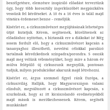
beszélgetésre, elemzésre inspiráló előadást terveztünk
úgy, hogy több korosztály ingerküszöbét megpiszkálva
vessünk fel kérdéseket. A 10 és a 16 éves is talál majd
vitatára érdemeset benne – reméljük.
Kísérlet ez, a cirkuszművészet megújításának lehetséges
útját kutatjuk. Kérem, segítsenek, közelítsenek az
előadáshoz nyitottan, s biztassák ere a diákokat is! Még
sosem fordult elő, hogy a cirkuszművészet kapcsán a
tananyaghoz illeszthető, nevelési célokkal parolázó
tartalmak kéredzkednek színpadra/porondra. S osszák
majd meg velünk véleményüket, hogy mire a három év
múlva felépülő új cirkuszunk megnyílik, pontosan
tudjuk, milyen produkciókat akarunk majd létrehozni.
Kísérlet ez, árgus szemmel figyel ránk Európa, a
cirkuszvilág. Hallják, hogy Magyarországon valami
elindult, megváltozott a cirkuszművészet kapcsán, s
szurkolnak, hogy az itt kicsiszolandó eredményekből
majd mások is merítkezhessenek. Kérem, segítsék
munkánkat!