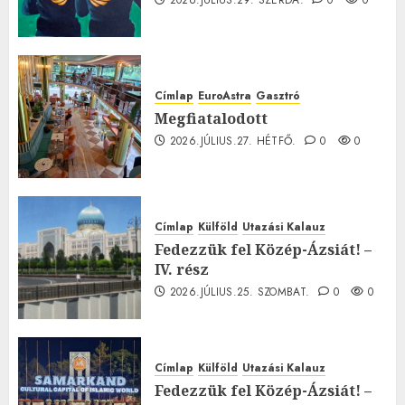
Címlap
EuroAstra
Gasztró
Megfiatalodott
2026.JÚLIUS.27. HÉTFŐ.
0
0
Címlap
Külföld
Utazási Kalauz
Fedezzük fel Közép-Ázsiát! –
IV. rész
2026.JÚLIUS.25. SZOMBAT.
0
0
Címlap
Külföld
Utazási Kalauz
Fedezzük fel Közép-Ázsiát! –