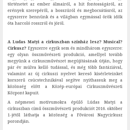
történetet az ember álmairól, a hit fontosságáról, az
erények szerepéről, a bosszúról és megbocsátásról, az
egyszerre bennünk és a világban egymással örök idők
óta harcoló rosszról és jóról.
A Ludas Matyi a cirkuszban színház lesz? Musical?
Cirkusz?
Egyszerre egyik sem és mindhárom egyszerre:
egy olyan összművészeti produkció, amellyel tovább
megyünk a cirkuszművészet megújításának útján, hogy
pár év múlva kellő tudással, és még több fantáziával,
valamint az új cirkuszi nyelvet kereső kísérleteinket
korszerű csúcstechnikával segítve nyithassuk meg a
közönség előtt a Közép-európai Cirkuszművészeti
Központ kapuit.
A népmesei motívumokra épülő Lúdas Matyi a
cirkuszban című összművészeti produkciót 2016. október
1-jétől láthatja a közönség a Fővárosi Nagycirkusz
porondján.