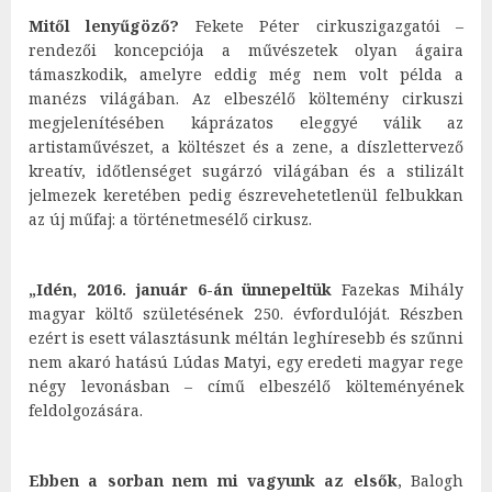
Mitől lenyűgöző?
Fekete Péter cirkuszigazgatói –
rendezői koncepciója a művészetek olyan ágaira
támaszkodik, amelyre eddig még nem volt példa a
manézs világában. Az elbeszélő költemény cirkuszi
megjelenítésében káprázatos eleggyé válik az
artistaművészet, a költészet és a zene, a díszlettervező
kreatív, időtlenséget sugárzó világában és a stilizált
jelmezek keretében pedig észrevehetetlenül felbukkan
az új műfaj: a történetmesélő cirkusz.
„Idén, 2016. január 6-án ünnepeltük
Fazekas Mihály
magyar költő születésének 250. évfordulóját. Részben
ezért is esett választásunk méltán leghíresebb és szűnni
nem akaró hatású Lúdas Matyi, egy eredeti magyar rege
négy levonásban – című elbeszélő költeményének
feldolgozására.
Ebben a sorban nem mi vagyunk az elsők
, Balogh