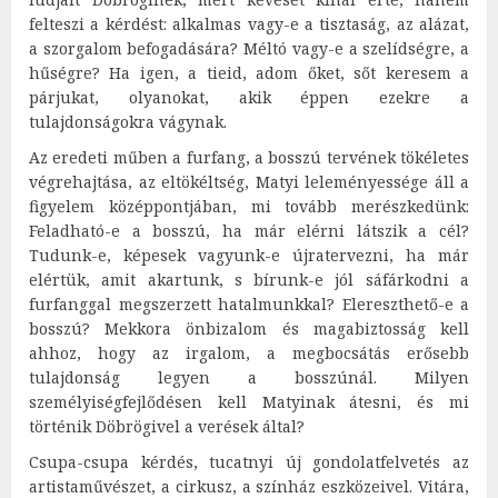
felteszi a kérdést: alkalmas vagy-e a tisztaság, az alázat,
a szorgalom befogadására? Méltó vagy-e a szelídségre, a
hűségre? Ha igen, a tieid, adom őket, sőt keresem a
párjukat, olyanokat, akik éppen ezekre a
tulajdonságokra vágynak.
Az eredeti műben a furfang, a bosszú tervének tökéletes
végrehajtása, az eltökéltség, Matyi leleményessége áll a
figyelem középpontjában, mi tovább merészkedünk:
Feladható-e a bosszú, ha már elérni látszik a cél?
Tudunk-e, képesek vagyunk-e újratervezni, ha már
elértük, amit akartunk, s bírunk-e jól sáfárkodni a
furfanggal megszerzett hatalmunkkal? Elereszthető-e a
bosszú? Mekkora önbizalom és magabiztosság kell
ahhoz, hogy az irgalom, a megbocsátás erősebb
tulajdonság legyen a bosszúnál. Milyen
személyiségfejlődésen kell Matyinak átesni, és mi
történik Döbrögivel a verések által?
Csupa-csupa kérdés, tucatnyi új gondolatfelvetés az
artistaművészet, a cirkusz, a színház eszközeivel. Vitára,