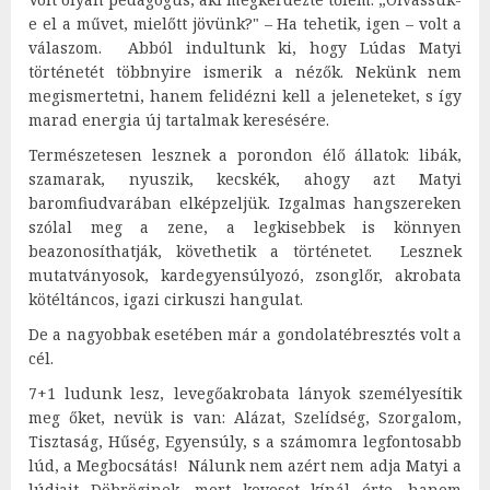
e el a művet, mielőtt jövünk?" – Ha tehetik, igen – volt a
válaszom. Abból indultunk ki, hogy Lúdas Matyi
történetét többnyire ismerik a nézők. Nekünk nem
megismertetni, hanem felidézni kell a jeleneteket, s így
marad energia új tartalmak keresésére.
Természetesen lesznek a porondon élő állatok: libák,
szamarak, nyuszik, kecskék, ahogy azt Matyi
baromfiudvarában elképzeljük. Izgalmas hangszereken
szólal meg a zene, a legkisebbek is könnyen
beazonosíthatják, követhetik a történetet. Lesznek
mutatványosok, kardegyensúlyozó, zsonglőr, akrobata
kötéltáncos, igazi cirkuszi hangulat.
De a nagyobbak esetében már a gondolatébresztés volt a
cél.
7+1 ludunk lesz, levegőakrobata lányok személyesítik
meg őket, nevük is van: Alázat, Szelídség, Szorgalom,
Tisztaság, Hűség, Egyensúly, s a számomra legfontosabb
lúd, a Megbocsátás! Nálunk nem azért nem adja Matyi a
lúdjait Döbröginek, mert keveset kínál érte, hanem