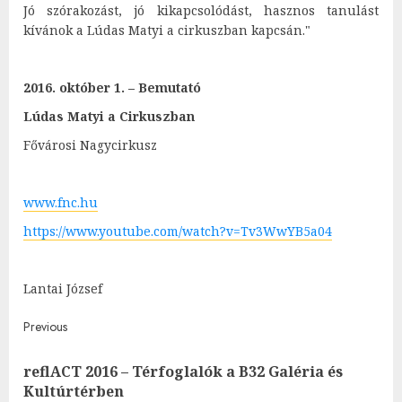
Jó szórakozást, jó kikapcsolódást, hasznos tanulást
kívánok a Lúdas Matyi a cirkuszban kapcsán."
2016. október 1. – Bemutató
Lúdas Matyi a Cirkuszban
Fővárosi Nagycirkusz
www.fnc.hu
https://www.youtube.com/watch?v=Tv3WwYB5a04
Lantai József
Post
Previous
navigation
reflACT 2016 – Térfoglalók a B32 Galéria és
Pre
Kultúrtérben
post