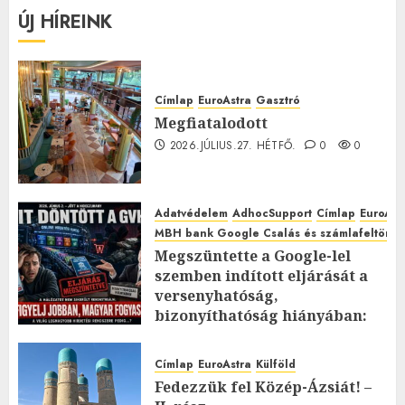
ÚJ HÍREINK
Címlap
EuroAstra
Gasztró
Megfiatalodott
2026.JÚLIUS.27. HÉTFŐ.
0
0
Adatvédelem
AdhocSupport
Címlap
EuroAst
MBH bank Google Csalás és számlafeltörés 
Megszüntette a Google-lel
szemben indított eljárását a
versenyhatóság,
bizonyíthatóság hiányában:
TE mit gondolsz erről?
2026.JÚLIUS.23. CSÜTÖRTÖK.
0
Címlap
EuroAstra
Külföld
0
Fedezzük fel Közép-Ázsiát! –