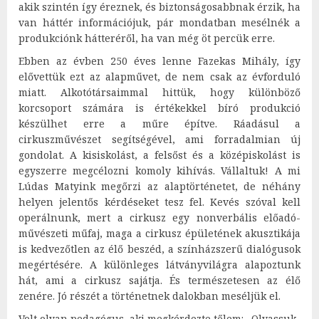
akik szintén így éreznek, és biztonságosabbnak érzik, ha
van háttér információjuk, pár mondatban mesélnék a
produkciónk hátteréről, ha van még öt percük erre.
Ebben az évben 250 éves lenne Fazekas Mihály, így
elővettük ezt az alapművet, de nem csak az évforduló
miatt. Alkotótársaimmal hittük, hogy különböző
korcsoport számára is értékekkel bíró produkció
készülhet erre a műre építve. Ráadásul a
cirkuszművészet segítségével, ami forradalmian új
gondolat. A kisiskolást, a felsőst és a középiskolást is
egyszerre megcélozni komoly kihívás. Vállaltuk! A mi
Lúdas Matyink megőrzi az alaptörténetet, de néhány
helyen jelentős kérdéseket tesz fel. Kevés szóval kell
operálnunk, mert a cirkusz egy nonverbális előadó-
művészeti műfaj, maga a cirkusz épületének akusztikája
is kedvezőtlen az élő beszéd, a színházszerű dialógusok
megértésére. A különleges látványvilágra alapoztunk
hát, ami a cirkusz sajátja. És természetesen az élő
zenére. Jó részét a történetnek dalokban meséljük el.
Volt olyan pedagógus, aki megkérdezte tőlem: „Olvassuk-