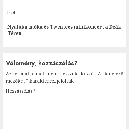
Next
Nyalóka-móka és Twentees minikoncert a Deák
Next
Téren
post:
Vélemény, hozzászólás?
Az e-mail címet nem tesszük közzé.
A kötelező
mezőket
*
karakterrel jelöltük
Hozzászólás
*