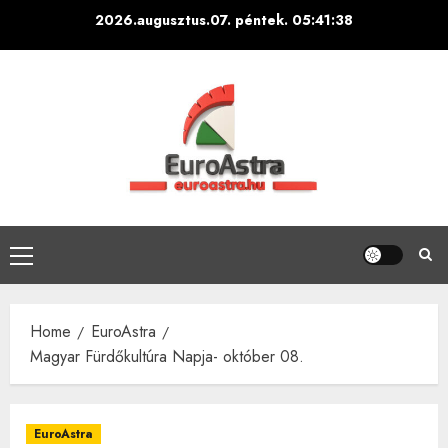
Skip
2026.augusztus.07. péntek.
05:41:39
to
content
Primary
Menu
Home
EuroAstra
Magyar Fürdőkultúra Napja- október 08.
EuroAstra