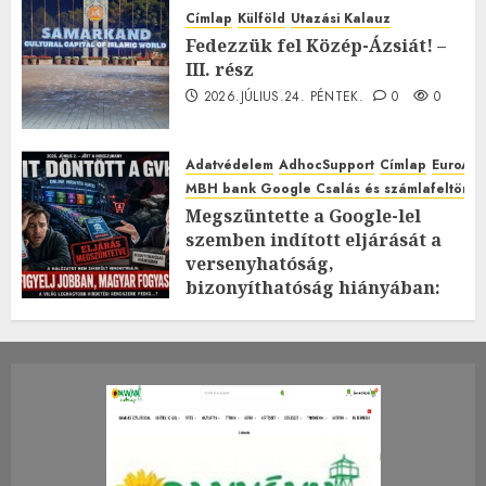
Címlap
Külföld
Utazási Kalauz
Fedezzük fel Közép-Ázsiát! –
III. rész
2026.JÚLIUS.24. PÉNTEK.
0
0
Adatvédelem
AdhocSupport
Címlap
EuroAst
MBH bank Google Csalás és számlafeltörés 
Megszüntette a Google-lel
szemben indított eljárását a
versenyhatóság,
bizonyíthatóság hiányában:
TE mit gondolsz erről?
2026.JÚLIUS.23. CSÜTÖRTÖK.
0
0