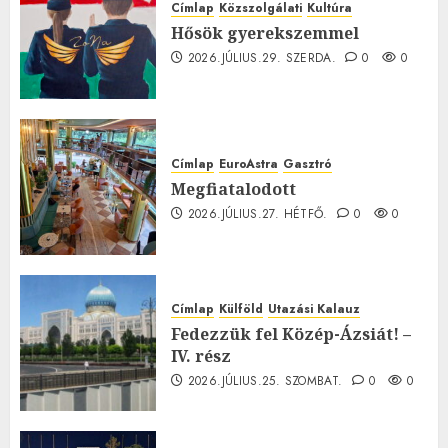
Címlap
Közszolgálati
Kultúra
Hősök gyerekszemmel
2026.JÚLIUS.29. SZERDA.
0
0
Címlap
EuroAstra
Gasztró
Megfiatalodott
2026.JÚLIUS.27. HÉTFŐ.
0
0
Címlap
Külföld
Utazási Kalauz
Fedezzük fel Közép-Ázsiát! –
IV. rész
2026.JÚLIUS.25. SZOMBAT.
0
0