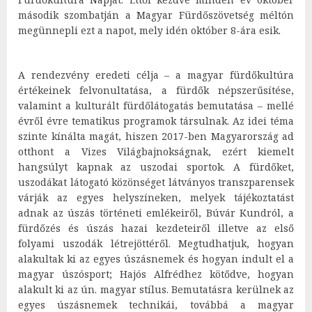
második szombatján a Magyar Fürdőszövetség méltón
megünnepli ezt a napot, mely idén október 8-ára esik.
A rendezvény eredeti célja – a magyar fürdőkultúra
értékeinek felvonultatása, a fürdők népszerűsítése,
valamint a kulturált fürdőlátogatás bemutatása – mellé
évről évre tematikus programok társulnak. Az idei téma
szinte kínálta magát, hiszen 2017-ben Magyarország ad
otthont a Vizes Világbajnokságnak, ezért kiemelt
hangsúlyt kapnak az uszodai sportok. A
fürdőket,
uszodákat látogató közönséget látványos transzparensek
várják az egyes helyszíneken, melyek tájékoztatást
adnak az úszás történeti emlékeiről, Búvár Kundról, a
fürdőzés és úszás hazai kezdeteiről illetve az első
folyami uszodák létrejöttéről. Megtudhatjuk, hogyan
alakultak ki az egyes úszásnemek és hogyan indult el a
magyar úszósport; Hajós Alfrédhez kötődve, hogyan
alakult ki az ún. magyar stílus. Bemutatásra kerülnek az
egyes úszásnemek technikái, továbbá a magyar