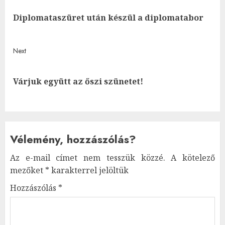
navigation
Pre
Diplomataszüret után készül a diplomatabor
post
Next
Next
Várjuk együtt az őszi szünetet!
post:
Vélemény, hozzászólás?
Az e-mail címet nem tesszük közzé.
A kötelező
mezőket
*
karakterrel jelöltük
Hozzászólás
*