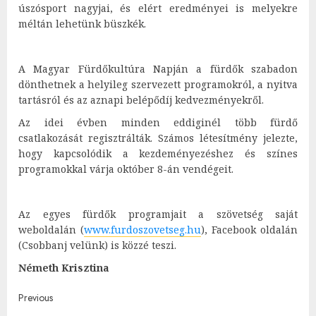
úszósport nagyjai, és elért eredményei is melyekre
méltán lehetünk büszkék.
A Magyar Fürdőkultúra Napján a fürdők szabadon
dönthetnek a helyileg szervezett programokról, a nyitva
tartásról és az aznapi belépődíj kedvezményekről.
Az idei évben minden eddiginél több fürdő
csatlakozását regisztrálták. Számos létesítmény jelezte,
hogy kapcsolódik a kezdeményezéshez és színes
programokkal várja október 8-án vendégeit.
Az egyes fürdők programjait a szövetség saját
weboldalán (
www.furdoszovetseg.hu
), Facebook oldalán
(Csobbanj velünk) is közzé teszi.
Németh Krisztina
Post
Previous