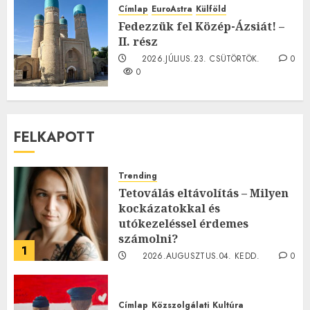
2026.JÚLIUS.23. CSÜTÖRTÖK.
0
Címlap
EuroAstra
Külföld
0
Fedezzük fel Közép-Ázsiát! –
II. rész
2026.JÚLIUS.23. CSÜTÖRTÖK.
0
0
FELKAPOTT
Trending
Tetoválás eltávolítás – Milyen
kockázatokkal és
utókezeléssel érdemes
számolni?
1
2026.AUGUSZTUS.04. KEDD.
0
0
Címlap
Közszolgálati
Kultúra