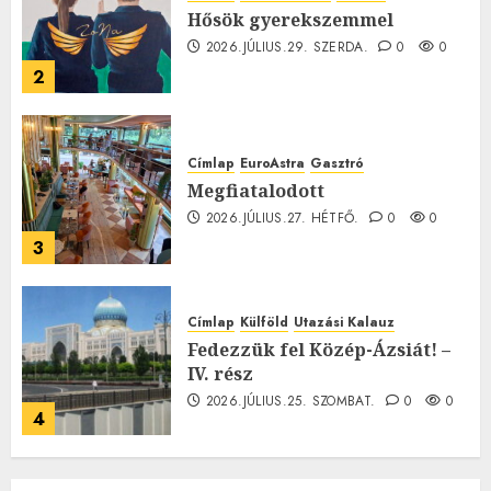
Hősök gyerekszemmel
2026.JÚLIUS.29. SZERDA.
0
0
2
Címlap
EuroAstra
Gasztró
Megfiatalodott
2026.JÚLIUS.27. HÉTFŐ.
0
0
3
Címlap
Külföld
Utazási Kalauz
Fedezzük fel Közép-Ázsiát! –
IV. rész
2026.JÚLIUS.25. SZOMBAT.
0
0
4