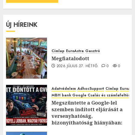
ÚJ HÍREINK
Címlap
EuroAstra
Gasztró
Megfiatalodott
2026.JÚLIUS.27. HÉTFŐ.
0
0
Adatvédelem
AdhocSupport
Címlap
EuroAst
MBH bank Google Csalás és számlafeltörés 
Megszüntette a Google-lel
szemben indított eljárását a
versenyhatóság,
bizonyíthatóság hiányában:
TE mit gondolsz erről?