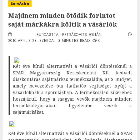
EuroAstra
Majdnem minden ötödik forintot
saját márkákra költik a vásárlók
EUROASTRA - PETRÁSOVITS ZOLTÁN
2010.ÁPRILIS.28. SZERDA.
3 MINUTES READ
0
Két éve kínál alternatívát a vásárlói döntéseknél a
SPAR Magyarország Kereskedelmi Kft. kedvelt
diszkontáras sajátmárkás termékcsaládja, az S-Budget,
amely bevezetése óta hathatós segítséget nyújt a
vásárlóknak a spórolásban. A termékcsalád sikeréhez
hozzájárul, hogy a magyar vevők majdnem minden
termékkategóriában figyelembe veszik a
sajátmárkákat.
Két éve kínál alternatívát a vásárlói döntéseknél a SPAR