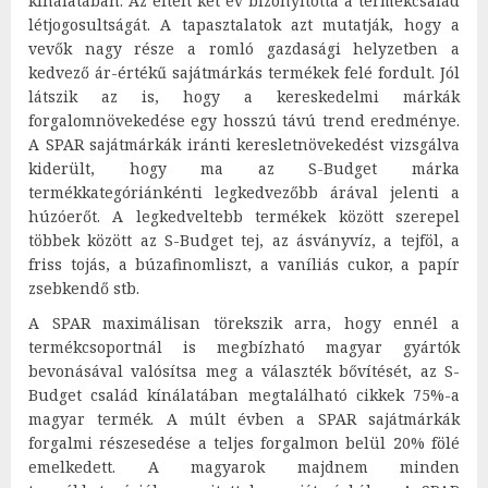
kínálatában. Az eltelt két év bizonyította a termékcsalád
létjogosultságát. A tapasztalatok azt mutatják, hogy a
vevők nagy része a romló gazdasági helyzetben a
kedvező ár-értékű sajátmárkás termékek felé fordult. Jól
látszik az is, hogy a kereskedelmi márkák
forgalomnövekedése egy hosszú távú trend eredménye.
A SPAR sajátmárkák iránti keresletnövekedést vizsgálva
kiderült, hogy ma az S-Budget márka
termékkategóriánkénti legkedvezőbb árával jelenti a
húzóerőt. A legkedveltebb termékek között szerepel
többek között az S-Budget tej, az ásványvíz, a tejföl, a
friss tojás, a búzafinomliszt, a vaníliás cukor, a papír
zsebkendő stb.
A SPAR maximálisan törekszik arra, hogy ennél a
termékcsoportnál is megbízható magyar gyártók
bevonásával valósítsa meg a választék bővítését, az S-
Budget család kínálatában megtalálható cikkek 75%-a
magyar termék. A múlt évben a SPAR sajátmárkák
forgalmi részesedése a teljes forgalmon belül 20% fölé
emelkedett. A magyarok majdnem minden