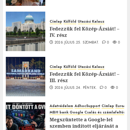
Címlap
Külföld
Utazási Kalauz
Fedezzük fel Közép-Ázsiát! –
IV. rész
2026.JÚLIUS.25. SZOMBAT.
0
0
Címlap
Külföld
Utazási Kalauz
Fedezzük fel Közép-Ázsiát! –
III. rész
2026.JÚLIUS.24. PÉNTEK.
0
0
Adatvédelem
AdhocSupport
Címlap
EuroAst
MBH bank Google Csalás és számlafeltörés 
Megszüntette a Google-lel
szemben indított eljárását a