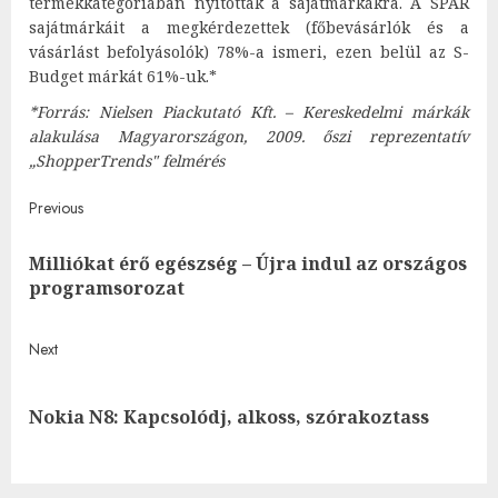
termékkategóriában nyitottak a sajátmárkákra. A SPAR
sajátmárkáit a megkérdezettek (főbevásárlók és a
vásárlást befolyásolók) 78%-a ismeri, ezen belül az S-
Budget márkát 61%-uk.*
*Forrás: Nielsen Piackutató Kft. – Kereskedelmi márkák
alakulása Magyarországon, 2009. őszi reprezentatív
„ShopperTrends" felmérés
Post
Previous
navigation
Milliókat érő egészség – Újra indul az országos
Pre
programsorozat
post
Next
Next
Nokia N8: Kapcsolódj, alkoss, szórakoztass
post: