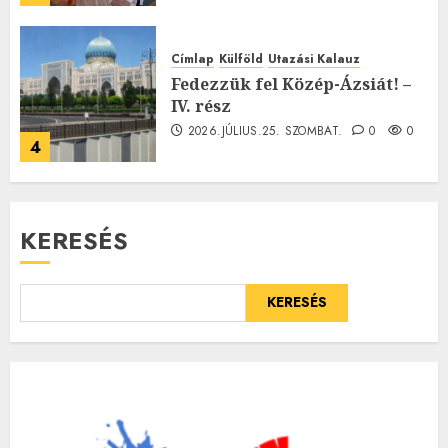
Címlap
Külföld
Utazási Kalauz
Fedezzük fel Közép-Ázsiát! –
IV. rész
2026.JÚLIUS.25. SZOMBAT.
0
0
4
KERESÉS
KERESÉS