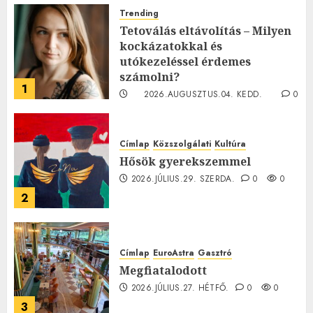
Trending
Tetoválás eltávolítás – Milyen
kockázatokkal és
utókezeléssel érdemes
számolni?
1
2026.AUGUSZTUS.04. KEDD.
0
0
Címlap
Közszolgálati
Kultúra
Hősök gyerekszemmel
2026.JÚLIUS.29. SZERDA.
0
0
2
Címlap
EuroAstra
Gasztró
Megfiatalodott
2026.JÚLIUS.27. HÉTFŐ.
0
0
3