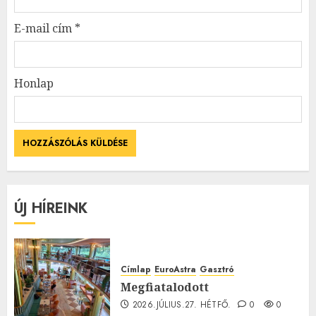
E-mail cím
*
Honlap
ÚJ HÍREINK
Címlap
EuroAstra
Gasztró
Megfiatalodott
2026.JÚLIUS.27. HÉTFŐ.
0
0