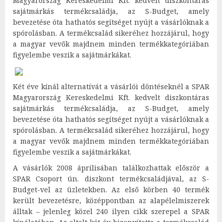
Magyarország Kereskedelmi Kft. kedvelt diszkontáras
sajátmárkás termékcsaládja, az S-Budget, amely
bevezetése óta hathatós segítséget nyújt a vásárlóknak a
spórolásban. A termékcsalád sikeréhez hozzájárul, hogy
a magyar vevők majdnem minden termékkategóriában
figyelembe veszik a sajátmárkákat.
Két éve kínál alternatívát a vásárlói döntéseknél a SPAR
Magyarország Kereskedelmi Kft. kedvelt diszkontáras
sajátmárkás termékcsaládja, az S-Budget, amely
bevezetése óta hathatós segítséget nyújt a vásárlóknak a
spórolásban. A termékcsalád sikeréhez hozzájárul, hogy
a magyar vevők majdnem minden termékkategóriában
figyelembe veszik a sajátmárkákat.
A vásárlók 2008 áprilisában találkozhattak először a
SPAR Csoport ún. diszkont termékcsaládjával, az S-
Budget-vel az üzletekben. Az első körben 40 termék
került bevezetésre, középpontban az alapélelmiszerek
álltak – jelenleg közel 240 ilyen cikk szerepel a SPAR