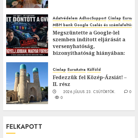
Adatvédelem
AdhocSupport
Címlap
EuroAst
MBH bank Google Csalás és számlafeltörés 
Megszüntette a Google-lel
szemben indított eljárását a
versenyhatóság,
bizonyíthatóság hiányában:
TE mit gondolsz erről?
2026.JÚLIUS.23. CSÜTÖRTÖK.
0
Címlap
EuroAstra
Külföld
0
Fedezzük fel Közép-Ázsiát! –
II. rész
2026.JÚLIUS.23. CSÜTÖRTÖK.
0
0
FELKAPOTT