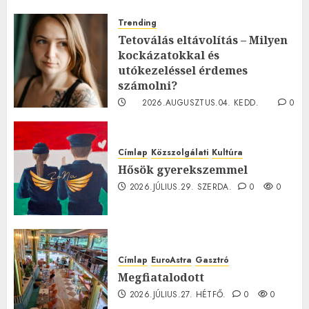
Trending
Tetoválás eltávolítás – Milyen
kockázatokkal és
utókezeléssel érdemes
számolni?
2026.AUGUSZTUS.04. KEDD.
0
0
Címlap
Közszolgálati
Kultúra
Hősök gyerekszemmel
2026.JÚLIUS.29. SZERDA.
0
0
Címlap
EuroAstra
Gasztró
Megfiatalodott
2026.JÚLIUS.27. HÉTFŐ.
0
0