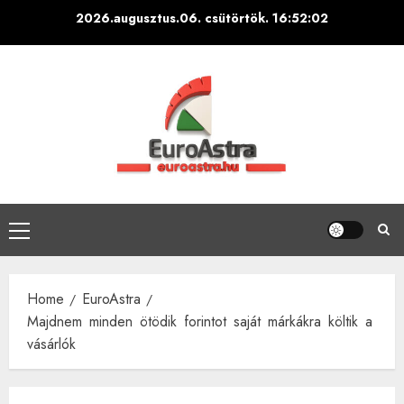
Skip
2026.augusztus.06. csütörtök.
16:52:03
to
content
Primary
Menu
Home
EuroAstra
Majdnem minden ötödik forintot saját márkákra költik a
vásárlók