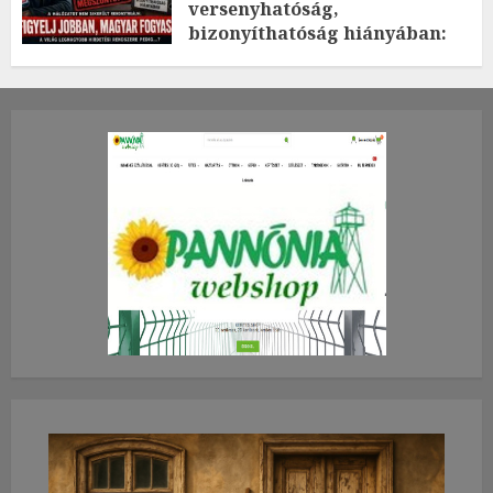
versenyhatóság,
bizonyíthatóság hiányában:
TE mit gondolsz erről?
2026.JÚLIUS.23. CSÜTÖRTÖK.
0
0