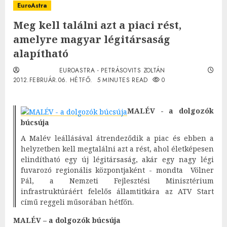
EuroAstra
Meg kell találni azt a piaci rést,
amelyre magyar légitársaság
alapítható
EUROASTRA - PETRÁSOVITS ZOLTÁN
2012.FEBRUÁR.06. HÉTFŐ.
5 MINUTES READ
0
MALÉV - a dolgozók
búcsúja
A Malév leállásával átrendeződik a piac és ebben a
helyzetben kell megtalálni azt a rést, ahol életképesen
elindítható egy új légitársaság, akár egy nagy légi
fuvarozó regionális központjaként - mondta Völner
Pál, a Nemzeti Fejlesztési Minisztérium
infrastruktúráért felelős államtitkára az ATV Start
című reggeli műsorában hétfőn.
MALÉV – a dolgozók búcsúja