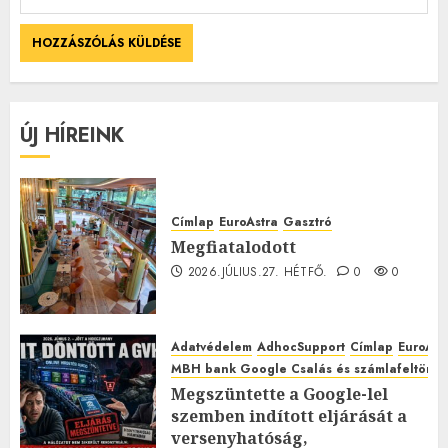
ÚJ HÍREINK
Címlap
EuroAstra
Gasztró
Megfiatalodott
2026.JÚLIUS.27. HÉTFŐ.
0
0
Adatvédelem
AdhocSupport
Címlap
EuroAst
MBH bank Google Csalás és számlafeltörés 
Megszüntette a Google-lel
szemben indított eljárását a
versenyhatóság,