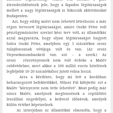
átrendeződésének jele, hogy a fapados légitársaságok
mellett a nagy légitársaságok is fokozzák aktivitásukat
Budapesten.
Azt, hogy eddig miért nem lehetett létrehozni a már
régen tervezett légitársaságot, amire Oszkó Péter volt
pénzügyminiszter szerint kész terv volt, az államtitkár
azzal magyarázta, hogy olyan légitársaságot hagyott
hátra Oszkó Péter, amelyben egy 5 százalékos orosz
tulajdonosnak vétójoga volt és van. (Az orosz
Vnyesekonombankról van szó – a szerk.) Az
orosz részvényesnek nem volt érdeke a Malév
csődvédelme, mert akkor a 100 millió eurós hitelének
legfeljebb 10-20 százalékához jutott volna hozzá.
Arra a kérdésre, hogy mi lett a korábban
beharangozott befektetőkkel, Völner Pál kifejtette: ezt a
Malév "környezete nem tette lehetővé". Most pedig már
nincs Malév, amelynek meglennének a repülőtéri
leszállási engedélyei, a kedvező idősávok, amelyek
külön értéket képviselnek.
Az interjúban az államtitkár elmondta, hogy a