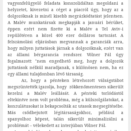
vagyonfelügyelő feladata konszolidáltan megoldani a
helyzetet, kivezetni a céget a piacról úgy, hogy az a
dolgozóknak is minél kisebb megrázkódtatást jelentsen.
A Malév munkatársak megkapják a januári bérüket,
éppen ezért nem fizette ki a Malév a Tel Aviv-i
repülőtéren a közel 400 ezer dolláros tartozást. A
felszámolási eljárásban megvannak a garanciák arra,
hogy milyen juttatások járnak a dolgozóknak, ezért van
az állami bérgarancia rendszer. Völner Pál úgy
fogalmazott: "nem engedhető meg, hogy a dolgozók
juttatások nélkül maradjanak, s különösen nem, ha ez
egy állami tulajdonban lévő társaság.
Az, hogy a pénteken létrehozott válságstábot
megszüntették igazolja, hogy zökkenőmentesen sikerült
kezelni a Malév leállását. A pénteki torlódástól
eltekintve nem volt probléma, még a külszolgálatokat, a
konzulátusokat is bekapcsolták az utasok megsegítésébe.
Más csődbejutott légitársaságokhoz, például a
spanyolhoz képest, talán sikerült minimalizálni a
problémát – vélekedett az interjúban Völner Pál.