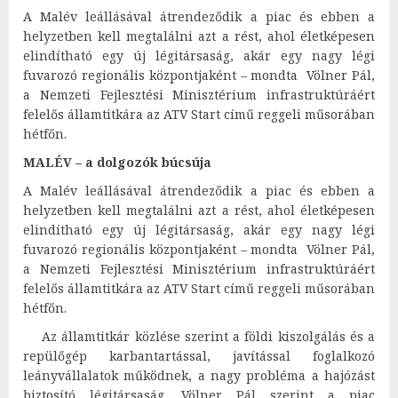
A Malév leállásával átrendeződik a piac és ebben a
helyzetben kell megtalálni azt a rést, ahol életképesen
elindítható egy új légitársaság, akár egy nagy légi
fuvarozó regionális központjaként – mondta Völner Pál,
a Nemzeti Fejlesztési Minisztérium infrastruktúráért
felelős államtitkára az ATV Start című reggeli műsorában
hétfőn.
MALÉV – a dolgozók búcsúja
A Malév leállásával átrendeződik a piac és ebben a
helyzetben kell megtalálni azt a rést, ahol életképesen
elindítható egy új légitársaság, akár egy nagy légi
fuvarozó regionális központjaként – mondta Völner Pál,
a Nemzeti Fejlesztési Minisztérium infrastruktúráért
felelős államtitkára az ATV Start című reggeli műsorában
hétfőn.
Az államtitkár közlése szerint a földi kiszolgálás és a
repülőgép karbantartással, javítással foglalkozó
leányvállalatok működnek, a nagy probléma a hajózást
biztosító légitársaság. Völner Pál szerint a piac