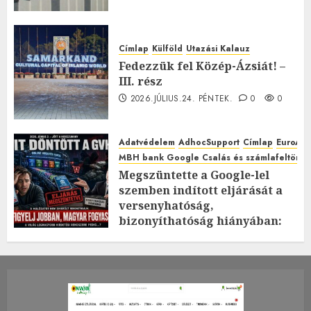
Címlap
Külföld
Utazási Kalauz
Fedezzük fel Közép-Ázsiát! –
III. rész
2026.JÚLIUS.24. PÉNTEK.
0
0
Adatvédelem
AdhocSupport
Címlap
EuroAst
MBH bank Google Csalás és számlafeltörés 
Megszüntette a Google-lel
szemben indított eljárását a
versenyhatóság,
bizonyíthatóság hiányában:
TE mit gondolsz erről?
2026.JÚLIUS.23. CSÜTÖRTÖK.
0
0