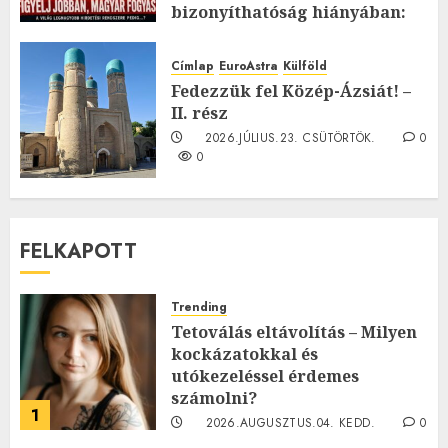
bizonyíthatóság hiányában:
TE mit gondolsz erről?
2026.JÚLIUS.23. CSÜTÖRTÖK.
0
Címlap
EuroAstra
Külföld
0
Fedezzük fel Közép-Ázsiát! –
II. rész
2026.JÚLIUS.23. CSÜTÖRTÖK.
0
0
FELKAPOTT
Trending
Tetoválás eltávolítás – Milyen
kockázatokkal és
utókezeléssel érdemes
számolni?
1
2026.AUGUSZTUS.04. KEDD.
0
0