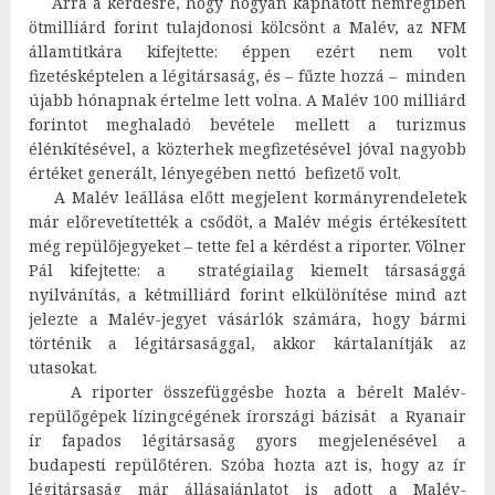
Arra a kérdésre, hogy hogyan kaphatott nemrégiben
ötmilliárd forint tulajdonosi kölcsönt a Malév, az NFM
államtitkára kifejtette: éppen ezért nem volt
fizetésképtelen a légitársaság, és – fűzte hozzá – minden
újabb hónapnak értelme lett volna. A Malév 100 milliárd
forintot meghaladó bevétele mellett a turizmus
élénkítésével, a közterhek megfizetésével jóval nagyobb
értéket generált, lényegében nettó befizető volt.
A Malév leállása előtt megjelent kormányrendeletek
már előrevetítették a csődöt, a Malév mégis értékesített
még repülőjegyeket – tette fel a kérdést a riporter. Völner
Pál kifejtette: a stratégiailag kiemelt társasággá
nyilvánítás, a kétmilliárd forint elkülönítése mind azt
jelezte a Malév-jegyet vásárlók számára, hogy bármi
történik a légitársasággal, akkor kártalanítják az
utasokat.
A riporter összefüggésbe hozta a bérelt Malév-
repülőgépek lízingcégének írországi bázisát a Ryanair
ír fapados légitársaság gyors megjelenésével a
budapesti repülőtéren. Szóba hozta azt is, hogy az ír
légitársaság már állásajánlatot is adott a Malév-