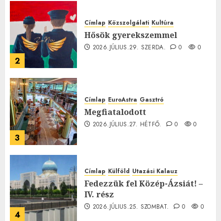
Címlap
Közszolgálati
Kultúra
Hősök gyerekszemmel
2026.JÚLIUS.29. SZERDA.
0
0
2
Címlap
EuroAstra
Gasztró
Megfiatalodott
2026.JÚLIUS.27. HÉTFŐ.
0
0
3
Címlap
Külföld
Utazási Kalauz
Fedezzük fel Közép-Ázsiát! –
IV. rész
2026.JÚLIUS.25. SZOMBAT.
0
0
4