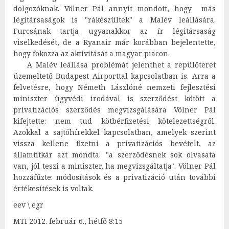
dolgozóknak. Völner Pál annyit mondott, hogy más
légitársaságok is "rákészültek" a Malév leállására.
Furcsának tartja ugyanakkor az ír légitársaság
viselkedését, de a Ryanair már korábban bejelentette,
hogy fokozza az aktivitását a magyar piacon.
A Malév leállása problémát jelenthet a repülőteret
üzemeltető Budapest Airporttal kapcsolatban is. Arra a
felvetésre, hogy Németh Lászlóné nemzeti fejlesztési
miniszter ügyvédi irodával is szerződést kötött a
privatizációs szerződés megvizsgálására Völner Pál
kifejtette: nem tud kötbérfizetési kötelezettségről.
Azokkal a sajtóhírekkel kapcsolatban, amelyek szerint
vissza kellene fizetni a privatizációs bevételt, az
államtitkár azt mondta: "a szerződésnek sok olvasata
van, jól teszi a miniszter, ha megvizsgáltatja". Völner Pál
hozzáfűzte: módosítások és a privatizáció után további
értékesítések is voltak.
eev \ egr
MTI 2012. február 6., hétfő 8:15