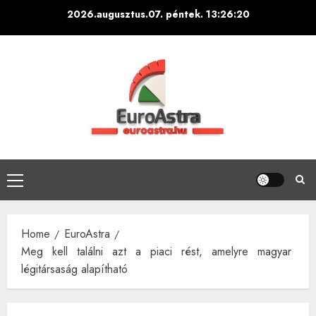
Skip
2026.augusztus.07. péntek.
13:26:21
to
content
Primary
Menu
Home
EuroAstra
Meg kell találni azt a piaci rést, amelyre magyar
légitársaság alapítható