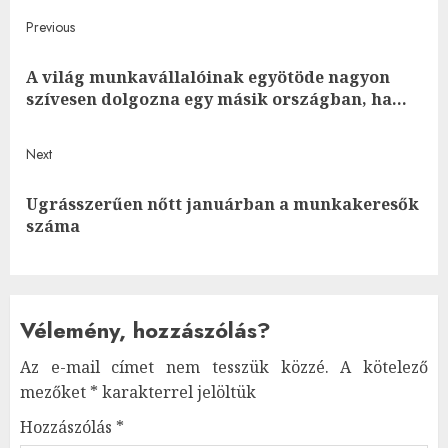
Post
Previous
navigation
A világ munkavállalóinak egyötöde nagyon
Pre
szívesen dolgozna egy másik országban, ha…
post
Next
Ugrásszerűen nőtt januárban a munkakeresők
Next
száma
post:
Vélemény, hozzászólás?
Az e-mail címet nem tesszük közzé.
A kötelező
mezőket
*
karakterrel jelöltük
Hozzászólás
*