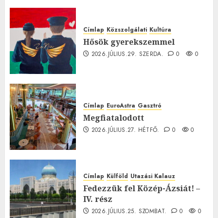
0
Címlap
Közszolgálati
Kultúra
Hősök gyerekszemmel
2026.JÚLIUS.29. SZERDA.
0
0
Címlap
EuroAstra
Gasztró
Megfiatalodott
2026.JÚLIUS.27. HÉTFŐ.
0
0
Címlap
Külföld
Utazási Kalauz
Fedezzük fel Közép-Ázsiát! –
IV. rész
2026.JÚLIUS.25. SZOMBAT.
0
0