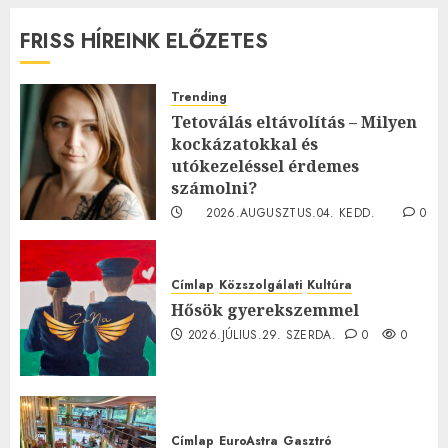
FRISS HÍREINK ELŐZETES
Trending
Tetoválás eltávolítás – Milyen
kockázatokkal és
utókezeléssel érdemes
számolni?
2026.AUGUSZTUS.04. KEDD.
0
0
Címlap
Közszolgálati
Kultúra
Hősök gyerekszemmel
2026.JÚLIUS.29. SZERDA.
0
0
Címlap
EuroAstra
Gasztró