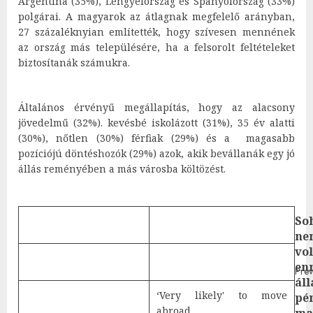
Argentína (35%), Lengyelország és Spanyolország (33%)
polgárai. A magyarok az átlagnak megfelelő arányban,
27 százaléknyian említették, hogy szívesen mennének
az ország más településére, ha a felsorolt feltételeket
biztosítanák számukra.
Általános érvényű megállapítás, hogy az alacsony
jövedelmű (32%). kevésbé iskolázott (31%), 35 év alatti
(30%), nőtlen (30%) férfiak (29%) és a magasabb
pozíciójú döntéshozók (29%) azok, akik bevállanák egy jó
állás reményében a más városba költözést.
Post
So
ne
navigation
vol
en
Prev
Pre
ál
‘Very likely' to move
post
pé
abroad
ma