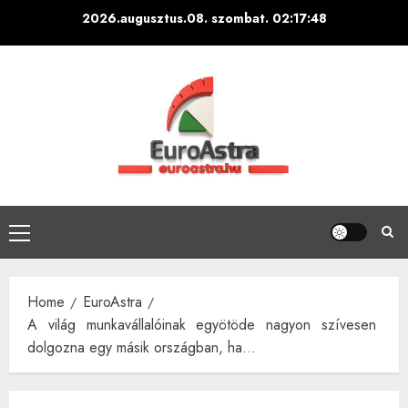
Skip
2026.augusztus.08. szombat.
02:17:49
to
content
Primary
Menu
Home
EuroAstra
A világ munkavállalóinak egyötöde nagyon szívesen
dolgozna egy másik országban, ha…