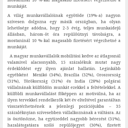
munkáját.
A világ munkavállalóinak egyötöde (19%-a) nagyon
szívesen dolgozna egy másik országban, ha olyan
lehetősége adódna, hogy 2-3 évig, teljes munkaidejű
állásban, három-öt óra repülőútnyi távolságra, a
mostaninál 10 %-kal magasabb fizetésért végezhetné a
munkáját.
A magyar munkavállalók mobilitási kedve az átlagosnál
valamivel alacsonyabb, 15 százalékuk mutat nagy
érdeklődést egy ilyen ajánlat hallatán. Leginkább
egyébként Mexikó (34%), Brazília (32%), Oroszország
(31%), Törökország (31%) és India (28%) polgárai
vállalnának külföldön munkát ezekkel a feltételekkel. A
külföldi munkavállalást főképpen az motiválná, ha az
ilyen tervekkel rendelkezők két év elteltével garantáltan
visszatérhetnének a jelenlegi pozíciójukba – 35
százaléknyian szívesebben vállalkoznának a váltásra. Az
is ösztönözne, ha egytizeddel nagyobb bérezést (31%),
hazalátogatásra szóló repülőjegyet (30%), fizetett