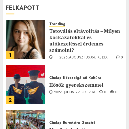
FELKAPOTT
Trending
Tetoválás eltávolítás – Milyen
kockázatokkal és
utókezeléssel érdemes
számolni?
1
2026.AUGUSZTUS.04. KEDD.
0
0
Címlap
Közszolgálati
Kultúra
Hősök gyerekszemmel
2026.JÚLIUS.29. SZERDA.
0
0
2
Címlap
EuroAstra
Gasztró