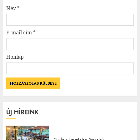
Név
*
E-mail cím
*
Honlap
ÚJ HÍREINK
Címlap
EuroAstra
Gasztró