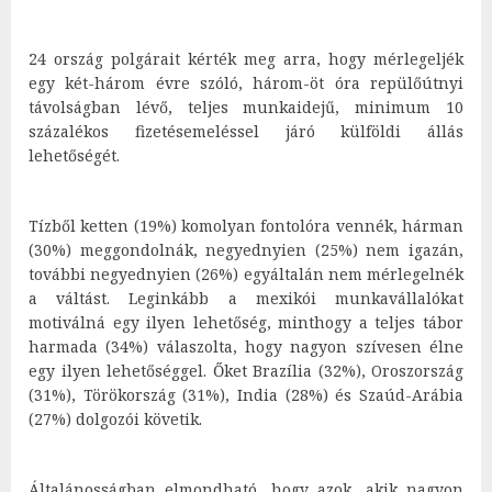
24 ország polgárait kérték meg arra, hogy mérlegeljék
egy két-három évre szóló, három-öt óra repülőútnyi
távolságban lévő, teljes munkaidejű, minimum 10
százalékos fizetésemeléssel járó külföldi állás
lehetőségét.
Tízből ketten (19%) komolyan fontolóra vennék, hárman
(30%) meggondolnák, negyednyien (25%) nem igazán,
további negyednyien (26%) egyáltalán nem mérlegelnék
a váltást. Leginkább a mexikói munkavállalókat
motiválná egy ilyen lehetőség, minthogy a teljes tábor
harmada (34%) válaszolta, hogy nagyon szívesen élne
egy ilyen lehetőséggel. Őket Brazília (32%), Oroszország
(31%), Törökország (31%), India (28%) és Szaúd-Arábia
(27%) dolgozói követik.
Általánosságban elmondható, hogy azok, akik nagyon