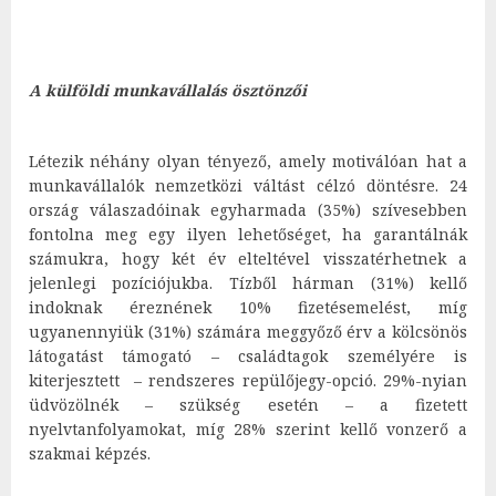
A külföldi munkavállalás ösztönzői
Létezik néhány olyan tényező, amely motiválóan hat a
munkavállalók nemzetközi váltást célzó döntésre. 24
ország válaszadóinak egyharmada (35%) szívesebben
fontolna meg egy ilyen lehetőséget, ha garantálnák
számukra, hogy két év elteltével visszatérhetnek a
jelenlegi pozíciójukba. Tízből hárman (31%) kellő
indoknak éreznének 10% fizetésemelést, míg
ugyanennyiük (31%) számára meggyőző érv a kölcsönös
látogatást támogató – családtagok személyére is
kiterjesztett – rendszeres repülőjegy-opció. 29%-nyian
üdvözölnék – szükség esetén – a fizetett
nyelvtanfolyamokat, míg 28% szerint kellő vonzerő a
szakmai képzés.