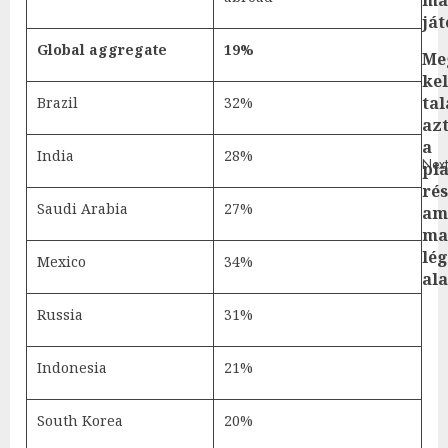
ját
Global aggregate
19%
Me
kel
tal
Brazil
32%
az
a
India
28%
Next
pia
Nex
rés
pos
Saudi Arabia
27%
am
ma
lé
Mexico
34%
al
Russia
31%
Indonesia
21%
South Korea
20%