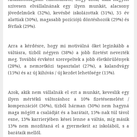
szívesen elvállalnának egy ilyen munkát, alacsony
jövedelműek (32%), kevésbé iskolázottak (31%), 35 év
alattiak (30%), magasabb pozíciójú döntéshozók (29%) és
férfiak (29%).
Arra a kérdésre, hogy mi motiválná őket leginkább a
váltásra, tízből négyen (38%) a jobb fizetést nevezték
meg. További érvként szerepeltek a jobb életkörülények
(28%), a nemzetközi tapasztalat (27%), a kalandvágy
(15%) és az új kihívás / új kezdet lehetősége (15%).
Azok, akik nem vállalnák el ezt a munkát, keveslik egy
ilyen mértékű változáshoz a 10% fizetésemelést /
kompenzációt (36%), tízből hárman (30%) nem hagyná
maga mögött a családját és a barátait, 15%-nak túl távol
esne, 13% karrierjében kései lenne a váltás, míg másik
13% nem mozdítaná el a gyermekeit az iskolából, s a
barátaik mellől.