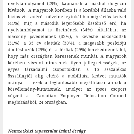
nyelvtanfolyamot (29%) kapnának a máshol dolgozni
kívánók. A magyarok körében is a korábbi állásba való
biztos visszatérés növelné leginkább a migrációs kedvet
(41%), míg a második legerősebb ösztönző erő, ha
nyelvtanfolyamot is fizetnének (34%). Általában az
alacsony jövedelműek (32%), a kevésbé iskolázottak
(31%), a 35 év alattiak (30%), a magasabb pozíciójú
döntéshozók (29%) és a férfiak (29%) kerekednének fel,
hogy más országban keressenek munkát. A magyarok
körében viszont nincsenek ilyen jellegzetességek, az
egyes társadalmi csoportokban a 15 százalékos
összátlagtól alig eltérő a mobilitási kedvet mutatók
aránya – ezek a legfontosabb megállításai annak a
közvélemény-kutatásnak, amelyet az Ipsos csoport
végzett a Canadian Employee Relocation Council
megbízásából, 24 országban.
Nemzetközi tapasztalat iránti étvágy