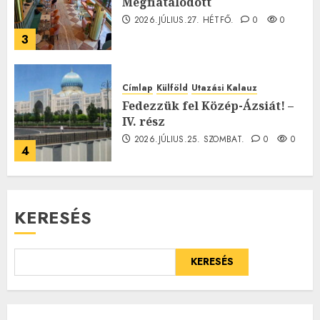
Megfiatalodott
2026.JÚLIUS.27. HÉTFŐ.
0
0
3
Címlap
Külföld
Utazási Kalauz
Fedezzük fel Közép-Ázsiát! –
IV. rész
2026.JÚLIUS.25. SZOMBAT.
0
0
4
KERESÉS
KERESÉS