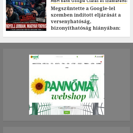
MBH bank Google Csalás és számlafeltörés 
Megszüntette a Google-lel
szemben indított eljárását a
versenyhatóság,
bizonyíthatóság hiányában:
TE mit gondolsz erről?
2026.JÚLIUS.23. CSÜTÖRTÖK.
0
0