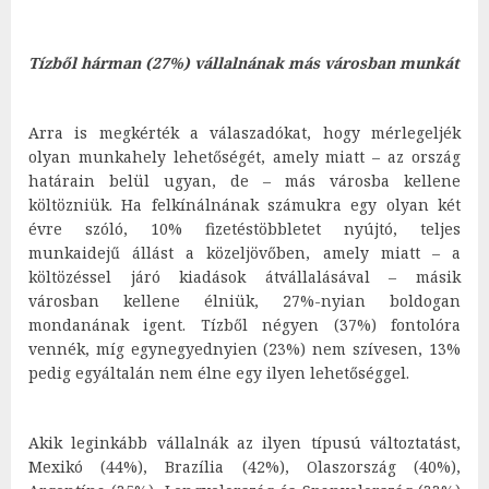
Tízből hárman (27%) vállalnának más városban munkát
Arra is megkérték a válaszadókat, hogy mérlegeljék
olyan munkahely lehetőségét, amely miatt – az ország
határain belül ugyan, de – más városba kellene
költözniük. Ha felkínálnának számukra egy olyan két
évre szóló, 10% fizetéstöbbletet nyújtó, teljes
munkaidejű állást a közeljövőben, amely miatt – a
költözéssel járó kiadások átvállalásával – másik
városban kellene élniük, 27%-nyian boldogan
mondanának igent. Tízből négyen (37%) fontolóra
vennék, míg egynegyednyien (23%) nem szívesen, 13%
pedig egyáltalán nem élne egy ilyen lehetőséggel.
Akik leginkább vállalnák az ilyen típusú változtatást,
Mexikó (44%), Brazília (42%), Olaszország (40%),