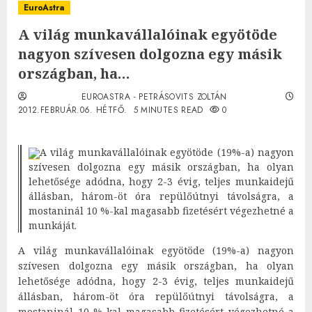
EuroAstra
A világ munkavállalóinak egyötöde
nagyon szívesen dolgozna egy másik
országban, ha…
EUROASTRA - PETRÁSOVITS ZOLTÁN
2012.FEBRUÁR.06. HÉTFŐ.
5 MINUTES READ
0
A világ munkavállalóinak egyötöde (19%-a) nagyon
szívesen dolgozna egy másik országban, ha olyan
lehetősége adódna, hogy 2-3 évig, teljes munkaidejű
állásban, három-öt óra repülőútnyi távolságra, a
mostaninál 10 %-kal magasabb fizetésért végezhetné a
munkáját.
A világ munkavállalóinak egyötöde (19%-a) nagyon
szívesen dolgozna egy másik országban, ha olyan
lehetősége adódna, hogy 2-3 évig, teljes munkaidejű
állásban, három-öt óra repülőútnyi távolságra, a
mostaninál 10 %-kal magasabb fizetésért végezhetné a