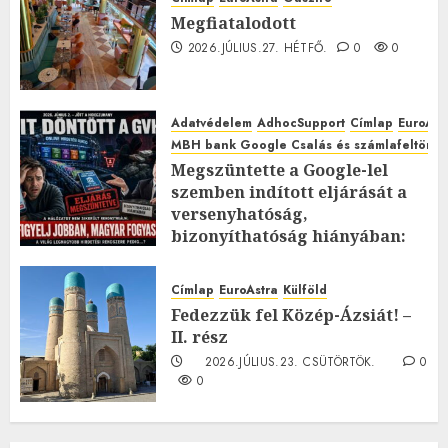
Megfiatalodott
2026.JÚLIUS.27. HÉTFŐ.
0
0
Adatvédelem
AdhocSupport
Címlap
EuroAst
MBH bank Google Csalás és számlafeltörés 
Megszüntette a Google-lel
szemben indított eljárását a
versenyhatóság,
bizonyíthatóság hiányában:
TE mit gondolsz erről?
2026.JÚLIUS.23. CSÜTÖRTÖK.
0
Címlap
EuroAstra
Külföld
0
Fedezzük fel Közép-Ázsiát! –
II. rész
2026.JÚLIUS.23. CSÜTÖRTÖK.
0
0