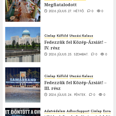
Megfiatalodott
2026.JÚLIUS.27. HÉTFŐ.
0
0
Címlap
Külföld
Utazási Kalauz
Fedezzük fel Közép-Ázsiát! –
IV. rész
2026.JÚLIUS.25. SZOMBAT.
0
0
Címlap
Külföld
Utazási Kalauz
Fedezzük fel Közép-Ázsiát! –
III. rész
2026.JÚLIUS.24. PÉNTEK.
0
0
Adatvédelem
AdhocSupport
Címlap
EuroAst