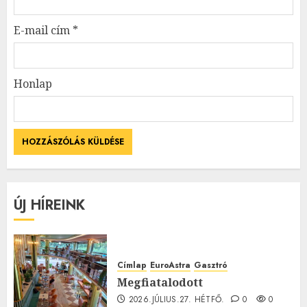
E-mail cím
*
Honlap
ÚJ HÍREINK
Címlap
EuroAstra
Gasztró
Megfiatalodott
2026.JÚLIUS.27. HÉTFŐ.
0
0