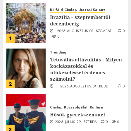
Külföld
Címlap
Utazási Kalauz
Brazília – szeptembertől
decemberig
2026.AUGUSZTUS.08. SZOMBAT.
0
0
1
Trending
Tetoválás eltávolítás – Milyen
kockázatokkal és
utókezeléssel érdemes
számolni?
2
2026.AUGUSZTUS.04. KEDD.
0
0
Címlap
Közszolgálati
Kultúra
Hősök gyerekszemmel
2026.JÚLIUS.29. SZERDA.
0
0
3