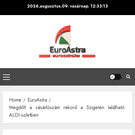
Skip
2026.augusztus.09. vasárnap.
12:33:14
to
content
Primary
Menu
Home
EuroAstra
Megdőlt a vásárlószám rekord a Szigeten található
ALDI-üzletben