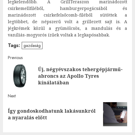
legkelendőbb. A GrillTeraszon marinádozott
csirkemellfiléből, hamburgerpogácsából és
marinádozott csirkefelsőcomb-filéből sütöttek a
legtöbbet, de népszerű volt a grillezett sajt is. A
jégkrémek közül a gyümölcsös, a mandulás és a
vaníliás-mogyorós ízűek voltak a legkapósabbak.
Tags:
gazdaság
Post
Previous
Új, négyévszakos tehergépjármű-
navigation
Pre
abroncs az Apollo Tyres
post
kínálatában
Next
Így gondoskodhatunk lakásunkról
Next
a nyaralás előtt
post: