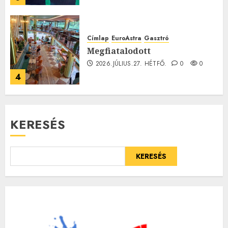
Címlap
EuroAstra
Gasztró
Megfiatalodott
2026.JÚLIUS.27. HÉTFŐ.
0
0
4
KERESÉS
KERESÉS