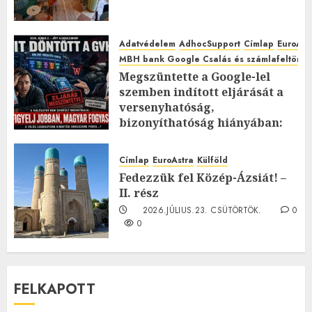
Adatvédelem
AdhocSupport
Címlap
EuroAst
MBH bank Google Csalás és számlafeltörés 
Megszüntette a Google-lel
szemben indított eljárását a
versenyhatóság,
bizonyíthatóság hiányában:
TE mit gondolsz erről?
2026.JÚLIUS.23. CSÜTÖRTÖK.
0
Címlap
EuroAstra
Külföld
0
Fedezzük fel Közép-Ázsiát! –
II. rész
2026.JÚLIUS.23. CSÜTÖRTÖK.
0
0
FELKAPOTT