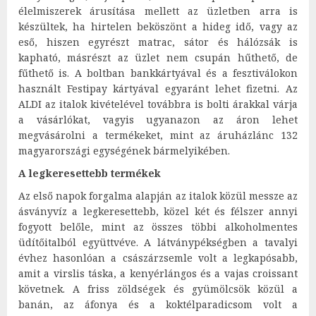
élelmiszerek árusítása mellett az üzletben arra is
készültek, ha hirtelen beköszönt a hideg idő, vagy az
eső, hiszen egyrészt matrac, sátor és hálózsák is
kapható, másrészt az üzlet nem csupán hűthető, de
fűthető is. A boltban bankkártyával és a fesztiválokon
használt Festipay kártyával egyaránt lehet fizetni. Az
ALDI az italok kivételével továbbra is bolti árakkal várja
a vásárlókat, vagyis ugyanazon az áron lehet
megvásárolni a termékeket, mint az áruházlánc 132
magyarországi egységének bármelyikében.
A legkeresettebb termékek
Az első napok forgalma alapján az italok közül messze az
ásványvíz a legkeresettebb, közel két és félszer annyi
fogyott belőle, mint az összes többi alkoholmentes
üdítőitalból együttvéve. A látványpékségben a tavalyi
évhez hasonlóan a császárzsemle volt a legkapósabb,
amit a virslis táska, a kenyérlángos és a vajas croissant
követnek. A friss zöldségek és gyümölcsök közül a
banán, az áfonya és a koktélparadicsom volt a