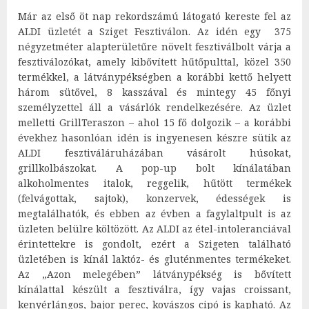
Már az első öt nap rekordszámú látogató kereste fel az
ALDI üzletét a Sziget Fesztiválon. Az idén egy 375
négyzetméter alapterületűre növelt fesztiválbolt várja a
fesztiválozókat, amely kibővített hűtőpulttal, közel 350
termékkel, a látványpékségben a korábbi kettő helyett
három sütővel, 8 kasszával és mintegy 45 főnyi
személyzettel áll a vásárlók rendelkezésére. Az üzlet
melletti GrillTeraszon – ahol 15 fő dolgozik – a korábbi
évekhez hasonlóan idén is ingyenesen készre sütik az
ALDI fesztiváláruházában vásárolt húsokat,
grillkolbászokat. A pop-up bolt kínálatában
alkoholmentes italok, reggelik, hűtött termékek
(felvágottak, sajtok), konzervek, édességek is
megtalálhatók, és ebben az évben a fagylaltpult is az
üzleten belülre költözött. Az ALDI az étel-intoleranciával
érintettekre is gondolt, ezért a Szigeten található
üzletében is kínál laktóz- és gluténmentes termékeket.
Az „Azon melegében” látványpékség is bővített
kínálattal készült a fesztiválra, így vajas croissant,
kenyérlángos, bajor perec, kovászos cipó is kapható. Az