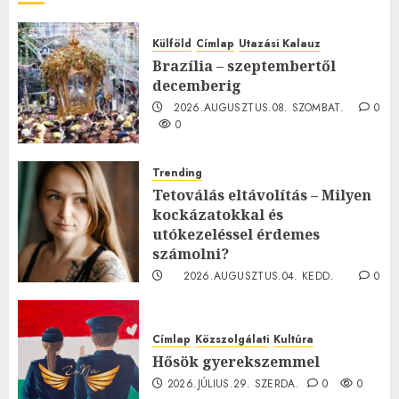
Külföld
Címlap
Utazási Kalauz
Brazília – szeptembertől
decemberig
2026.AUGUSZTUS.08. SZOMBAT.
0
0
Trending
Tetoválás eltávolítás – Milyen
kockázatokkal és
utókezeléssel érdemes
számolni?
2026.AUGUSZTUS.04. KEDD.
0
0
Címlap
Közszolgálati
Kultúra
Hősök gyerekszemmel
2026.JÚLIUS.29. SZERDA.
0
0