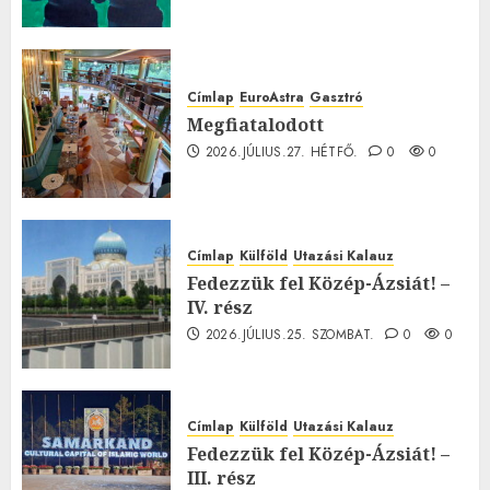
Címlap
EuroAstra
Gasztró
Megfiatalodott
2026.JÚLIUS.27. HÉTFŐ.
0
0
Címlap
Külföld
Utazási Kalauz
Fedezzük fel Közép-Ázsiát! –
IV. rész
2026.JÚLIUS.25. SZOMBAT.
0
0
Címlap
Külföld
Utazási Kalauz
Fedezzük fel Közép-Ázsiát! –
III. rész