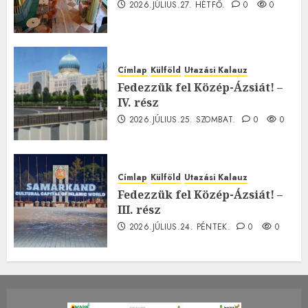
2026.JÚLIUS.27. HÉTFŐ.
0
0
Címlap
Külföld
Utazási Kalauz
Fedezzük fel Közép-Ázsiát! –
IV. rész
2026.JÚLIUS.25. SZOMBAT.
0
0
Címlap
Külföld
Utazási Kalauz
Fedezzük fel Közép-Ázsiát! –
III. rész
2026.JÚLIUS.24. PÉNTEK.
0
0