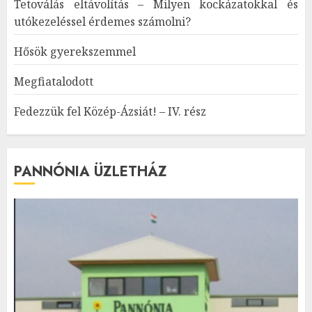
Tetoválás eltávolítás – Milyen kockázatokkal és
utókezeléssel érdemes számolni?
Hősök gyerekszemmel
Megfiatalodott
Fedezzük fel Közép-Ázsiát! – IV. rész
PANNÓNIA ÜZLETHÁZ