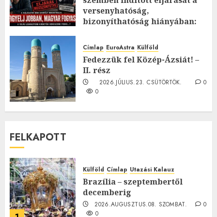
versenyhatóság,
bizonyíthatóság hiányában:
TE mit gondolsz erről?
2026.JÚLIUS.23. CSÜTÖRTÖK.
0
Címlap
EuroAstra
Külföld
0
Fedezzük fel Közép-Ázsiát! –
II. rész
2026.JÚLIUS.23. CSÜTÖRTÖK.
0
0
FELKAPOTT
Külföld
Címlap
Utazási Kalauz
Brazília – szeptembertől
decemberig
2026.AUGUSZTUS.08. SZOMBAT.
0
0
1