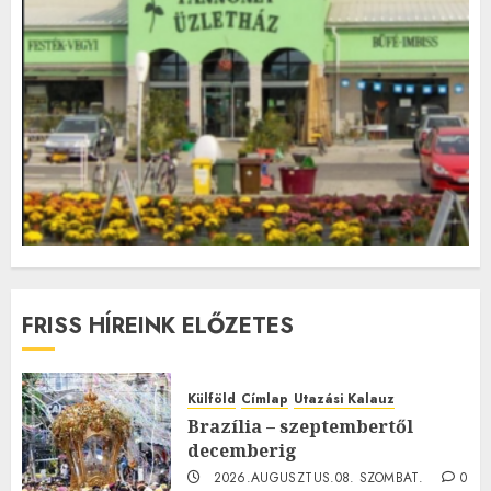
FRISS HÍREINK ELŐZETES
Külföld
Címlap
Utazási Kalauz
Brazília – szeptembertől
decemberig
2026.AUGUSZTUS.08. SZOMBAT.
0