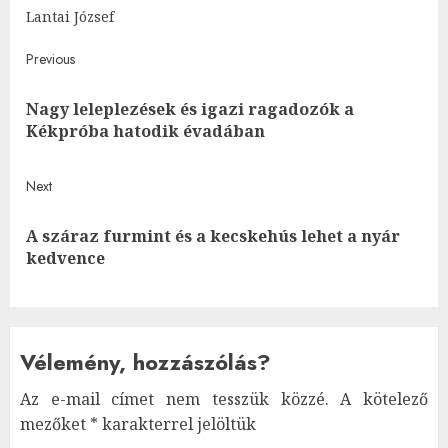
Lantai József
Post
Previous
navigation
Nagy leleplezések és igazi ragadozók a
Pre
Kékpróba hatodik évadában
post
Next
A száraz furmint és a kecskehús lehet a nyár
Next
kedvence
post:
Vélemény, hozzászólás?
Az e-mail címet nem tesszük közzé.
A kötelező
mezőket
*
karakterrel jelöltük