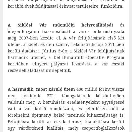
korábbi évek felújítással érintett területeire, funkcióira.
A Siklósi Vár műemléki helyreállítását
és
idegenforgalmi hasznosítását a város önkormányzata
még 2007-ben kezdte el. A vár felújításának első két
üteme, a keleti és déli szárny rekonstrukciója 2011-ben
került átadásra. Június 5-én a Siklósi Vár felújításának
harmadik ütemét, a Dél-Dunántúli Operatív Program
keretében elnyert pályázat lezárását, a vár északi
részének átadását ünnepeltük.
A harmadik, most záruló ütem
400 millió forint vissza
nem térítendő EU-s támogatásnak köszönhetően
valósult meg. A beruházás eredményeként egységessé
vált a vár külső homlokzata, és jelentősen nőtt a
történelmi építmény belső tereinek kihasználtsága is.
Felújításra került az északi terasz, kialakításra került
egy vártörténeti kiállítás, mely csoportfoglalkozások