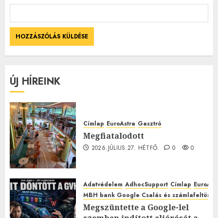
ÚJ HÍREINK
Címlap
EuroAstra
Gasztró
Megfiatalodott
2026.JÚLIUS.27. HÉTFŐ.
0
0
Adatvédelem
AdhocSupport
Címlap
EuroAst
MBH bank Google Csalás és számlafeltörés 
Megszüntette a Google-lel
szemben indított eljárását a