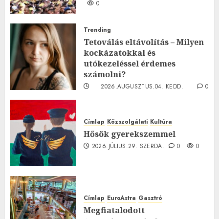
0
Trending
Tetoválás eltávolítás – Milyen
kockázatokkal és
utókezeléssel érdemes
számolni?
2026.AUGUSZTUS.04. KEDD.
0
0
Címlap
Közszolgálati
Kultúra
Hősök gyerekszemmel
2026.JÚLIUS.29. SZERDA.
0
0
Címlap
EuroAstra
Gasztró
Megfiatalodott