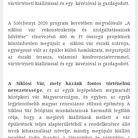
vártörténeti kiállítással és egy kávézóval is gazdagodott.
A Széchenyi 2020 program keretében megvalósuló „A
siklósi vár rekonstrukciója és szolgáltatásainak
bővítése" elnevezésű 400 m Ft összegű projektnek
köszönhetően megújult a siklósi vár északi szárnya,
egységessé vált az épület külső homlokzata, megszépült
az északi terasza, valamint konferenciateremmel,
vártörténeti kiállítással és egy kávézóval is gazdagodott.
A Siklósi Vár, mely hazánk fontos történelmi
nevezetessége
, ez az egyik legépebben megmaradt
középkori vár Magyarországon, és egyben az egyik
legjelentősebb magyar reneszánsz stílusú építmény. A
Siklósi Vár felújítási munkálatainak harmadik legfőbb
célja, hogy a meglévő kiállítások mellett a vár
épületének teljes alapterületéből a rendelkezésre álló
terek kihasználását növelje, mindig megújuló kiállító
terekkel tudja fogadni a látogatókat és ráépüljön a