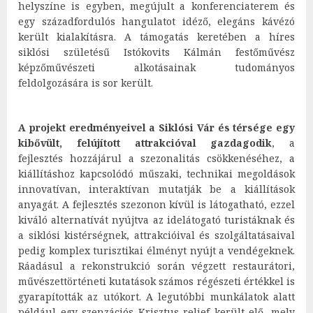
helyszíne is egyben, megújult a konferenciaterem és
egy századfordulós hangulatot idéző, elegáns kávézó
került kialakításra. A támogatás keretében a híres
siklósi születésű Istókovits Kálmán festőművész
képzőművészeti alkotásainak tudományos
feldolgozására is sor került.
A projekt eredményeivel a Siklósi Vár és térsége egy
kibővült, felújított attrakcióval gazdagodik
, a
fejlesztés hozzájárul a szezonalitás csökkenéséhez, a
kiállításhoz kapcsolódó műszaki, technikai megoldások
innovatívan, interaktívan mutatják be a kiállítások
anyagát. A fejlesztés szezonon kívül is látogatható, ezzel
kiváló alternatívát nyújtva az idelátogató turistáknak és
a siklósi kistérségnek, attrakcióival és szolgáltatásaival
pedig komplex turisztikai élményt nyújt a vendégeknek.
Ráadásul a rekonstrukció során végzett restaurátori,
művészettörténeti kutatások számos régészeti értékkel is
gyarapították az utókort. A legutóbbi munkálatok alatt
például egy szenzációs Krisztus-relief került elő, mely