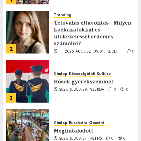
Trending
Tetoválás eltávolítás – Milyen
kockázatokkal és
utókezeléssel érdemes
számolni?
2
2026.AUGUSZTUS.04. KEDD.
0
0
Címlap
Közszolgálati
Kultúra
Hősök gyerekszemmel
2026.JÚLIUS.29. SZERDA.
0
0
3
Címlap
EuroAstra
Gasztró
Megfiatalodott
2026.JÚLIUS.27. HÉTFŐ.
0
0