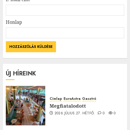
Honlap
ÚJ HÍREINK
Címlap
EuroAstra
Gasztró
Megfiatalodott
2026.JÚLIUS.27. HÉTFŐ.
0
0