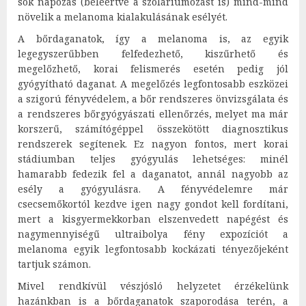
sok napozás (beleértve a szoláriumozást is) mind-mind
növelik a melanoma kialakulásának esélyét.
A bőrdaganatok, így a melanoma is, az egyik
legegyszerűbben felfedezhető, kiszűrhető és
megelőzhető, korai felismerés esetén pedig jól
gyógyítható daganat. A megelőzés legfontosabb eszközei
a szigorú fényvédelem, a bőr rendszeres önvizsgálata és
a rendszeres bőrgyógyászati ellenőrzés, melyet ma már
korszerű, számítógéppel összekötött diagnosztikus
rendszerek segítenek. Ez nagyon fontos, mert korai
stádiumban teljes gyógyulás lehetséges: minél
hamarabb fedezik fel a daganatot, annál nagyobb az
esély a gyógyulásra. A fényvédelemre már
csecsemőkortól kezdve igen nagy gondot kell fordítani,
mert a kisgyermekkorban elszenvedett napégést és
nagymennyiségű ultraibolya fény expozíciót a
melanoma egyik legfontosabb kockázati tényezőjeként
tartjuk számon.
Mivel rendkívül vészjósló helyzetet érzékelünk
hazánkban is a bőrdaganatok szaporodása terén, a