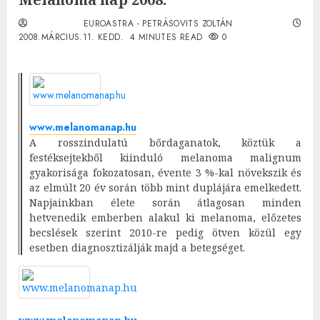
EUROASTRA - PETRÁSOVITS ZOLTÁN
2008.MÁRCIUS.11. KEDD.
4 MINUTES READ
0
www.melanomanap.hu
A rosszindulatú bőrdaganatok, köztük a
festéksejtekből kiinduló melanoma malignum
gyakorisága fokozatosan, évente 3 %-kal növekszik és
az elmúlt 20 év során több mint duplájára emelkedett.
Napjainkban élete során átlagosan minden
hetvenedik emberben alakul ki melanoma, előzetes
becslések szerint 2010-re pedig ötven közül egy
esetben diagnosztizálják majd a betegséget.