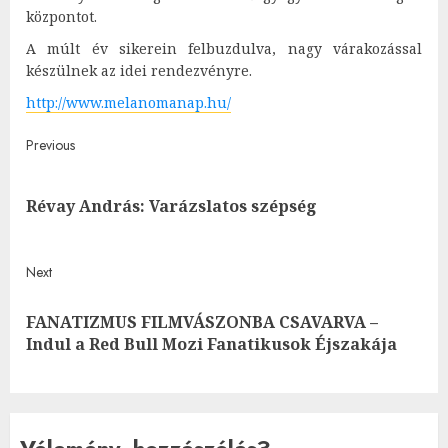
központot.
A múlt év sikerein felbuzdulva, nagy várakozással
készülnek az idei rendezvényre.
http://www.melanomanap.hu/
Post
Previous
navigation
Pre
Révay András: Varázslatos szépség
post
Next
FANATIZMUS FILMVÁSZONBA CSAVARVA –
Next
Indul a Red Bull Mozi Fanatikusok Éjszakája
post:
Vélemény, hozzászólás?