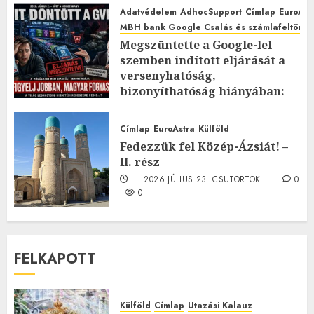
Adatvédelem
AdhocSupport
Címlap
EuroAst
MBH bank Google Csalás és számlafeltörés 
Megszüntette a Google-lel
szemben indított eljárását a
versenyhatóság,
bizonyíthatóság hiányában:
TE mit gondolsz erről?
2026.JÚLIUS.23. CSÜTÖRTÖK.
0
Címlap
EuroAstra
Külföld
0
Fedezzük fel Közép-Ázsiát! –
II. rész
2026.JÚLIUS.23. CSÜTÖRTÖK.
0
0
FELKAPOTT
Külföld
Címlap
Utazási Kalauz