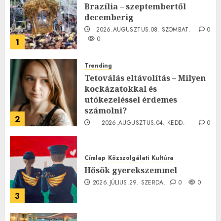
Brazília – szeptembertől
decemberig
2026.AUGUSZTUS.08. SZOMBAT.
0
0
1
Trending
Tetoválás eltávolítás – Milyen
kockázatokkal és
utókezeléssel érdemes
számolni?
2
2026.AUGUSZTUS.04. KEDD.
0
0
Címlap
Közszolgálati
Kultúra
Hősök gyerekszemmel
2026.JÚLIUS.29. SZERDA.
0
0
3