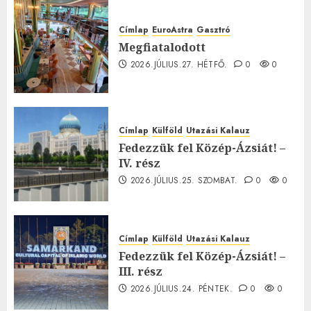
Címlap
EuroAstra
Gasztró
Megfiatalodott
2026.JÚLIUS.27. HÉTFŐ.
0
0
Címlap
Külföld
Utazási Kalauz
Fedezzük fel Közép-Ázsiát! –
IV. rész
2026.JÚLIUS.25. SZOMBAT.
0
0
Címlap
Külföld
Utazási Kalauz
Fedezzük fel Közép-Ázsiát! –
III. rész
2026.JÚLIUS.24. PÉNTEK.
0
0