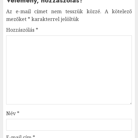
Az e-mail címet nem tesszük közzé.
A kötelező
mezőket
*
karakterrel jelöltük
Hozzászólás
*
Név
*
E-mail cím
*