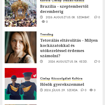
Külföld
Címlap
Utazási Kalauz
Brazília – szeptembertől
decemberig
2026.AUGUSZTUS.08. SZOMBAT.
0
0
Trending
Tetoválás eltávolítás – Milyen
kockázatokkal és
utókezeléssel érdemes
számolni?
2026.AUGUSZTUS.04. KEDD.
0
0
Címlap
Közszolgálati
Kultúra
Hősök gyerekszemmel
2026.JÚLIUS.29. SZERDA.
0
0