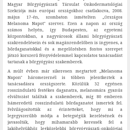
Magyar Bőrgyógyászati Társulat Onkodermatológiai
Szekciója más európai országokhoz csatlakozva, 2008.
május 17-én, szombaton ismételten „Országos
Melanoma Napot" szervez. Ezen a napon az ország
számos helyén, így Budapesten, az egyetemi
központokban, a nagyvárosok állami bőrgyógyászati
szakrendelésein és sok magánrendelőben is ingyenes, a
bőrdaganatokkal és a megelőzésben fontos szerepet
játszó korszerű fényvédelemmel kapcsolatos tanácsadást
tartanak a bőrgyógyász szakemberek.
A múlt évben már sikeresen megtartott „Melanoma
Napon" háromezernél is többen jelentkeztek a
tanácsadásra országszerte. Közülük 32 egyénen
rosszindulatú festékes daganatra, melanomára gyanús
elváltozást találtak a szakemberek, míg 80 emberen
hámeredetű rosszindulatú bőrdaganatot ismertek fel.
Felvilágosították az érintetteket, hogy mi a
legegyszerűbb módja a betegségük kezelésének és
javasolták, hogy mihamarabb keressék fel a
lakóhelyükhöz legközelebbi bőrgyógyászati-onkológiai