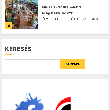
Címlap
EuroAstra
Gasztró
Megfiatalodott
2026.JÚLIUS.27. HÉTFŐ.
0
0
4
KERESÉS
KERESÉS