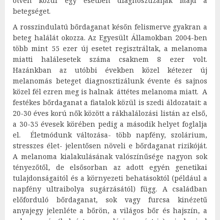
ötven közül egy esetben diagnosztizálják majd a
betegséget.
A rosszindulatú bőrdaganat későn felismerve gyakran a
beteg halálát okozza. Az Egyesült Államokban 2004-ben
több mint 55 ezer új esetet regisztráltak, a melanoma
miatti halálesetek száma csaknem 8 ezer volt.
Hazánkban az utóbbi években közel kétezer új
melanomás beteget diagnosztizálunk évente és sajnos
közel fél ezren meg is halnak áttétes melanoma miatt. A
festékes bőrdaganat a fiatalok közül is szedi áldozatait: a
20-30 éves korú nők között a rákhalálozási listán az első,
a 30-35 évesek körében pedig a második helyet foglalja
el. Életmódunk változása- több napfény, szolárium,
stresszes élet- jelentősen növeli e bőrdaganat rizikóját.
A melanoma kialakulásának valószínűsége nagyon sok
tényezőtől, de elsősorban az adott egyén genetikai
tulajdonságaitól és a környezeti behatásoktól (például a
napfény ultraibolya sugárzásától) függ. A családban
előforduló bőrdaganat, sok vagy furcsa kinézetű
anyajegy jelenléte a bőrön, a világos bőr és hajszín, a