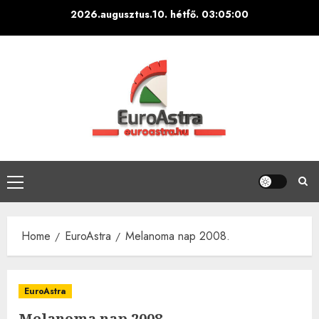
Skip
2026.augusztus.10. hétfő.
03:05:01
to
content
Primary
Menu
Home
EuroAstra
Melanoma nap 2008.
EuroAstra
Melanoma nap 2008.