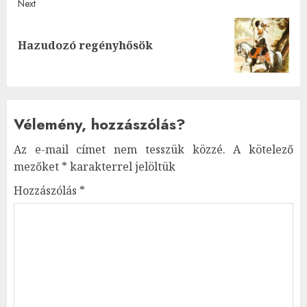
Next
Next
Hazudozó regényhősök
post:
Vélemény, hozzászólás?
Az e-mail címet nem tesszük közzé.
A kötelező
mezőket
*
karakterrel jelöltük
Hozzászólás
*