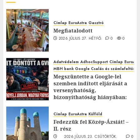
Címlap
EuroAstra
Gasztró
Megfiatalodott
2026.JÚLIUS.27. HÉTFŐ.
0
0
Adatvédelem
AdhocSupport
Címlap
EuroAst
MBH bank Google Csalás és számlafeltörés 
Megszüntette a Google-lel
szemben indított eljárását a
versenyhatóság,
bizonyíthatóság hiányában:
TE mit gondolsz erről?
2026.JÚLIUS.23. CSÜTÖRTÖK.
0
Címlap
EuroAstra
Külföld
0
Fedezzük fel Közép-Ázsiát! –
II. rész
2026.JÚLIUS.23. CSÜTÖRTÖK.
0