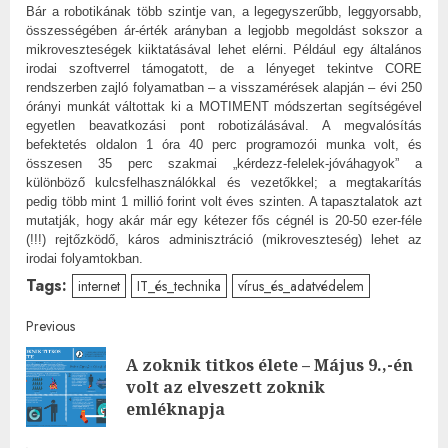
Bár a robotikának több szintje van, a legegyszerűbb, leggyorsabb,
összességében ár-érték arányban a legjobb megoldást sokszor a
mikroveszteségek kiiktatásával lehet elérni. Például egy általános
irodai szoftverrel támogatott, de a lényeget tekintve CORE
rendszerben zajló folyamatban – a visszamérések alapján – évi 250
órányi munkát váltottak ki a MOTIMENT módszertan segítségével
egyetlen beavatkozási pont robotizálásával. A megvalósítás
befektetés oldalon 1 óra 40 perc programozói munka volt, és
összesen 35 perc szakmai „kérdezz-felelek-jóváhagyok” a
különböző kulcsfelhasználókkal és vezetőkkel; a megtakarítás
pedig több mint 1 millió forint volt éves szinten. A tapasztalatok azt
mutatják, hogy akár már egy kétezer fős cégnél is 20-50 ezer-féle
(!!!) rejtőzködő, káros adminisztráció (mikroveszteség) lehet az
irodai folyamtokban.
Tags:
internet
IT_és_technika
vírus_és_adatvédelem
Post
Previous
A zoknik titkos élete – Május 9.,-én
navigation
Pre
volt az elveszett zoknik
post
emléknapja