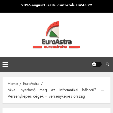
Skip
2026.augusztus.06. csütörtök.
04:45:22
to
content
Primary
Menu
Home
EuroAstra
Mivel nyerhető meg az informatikai háború? —
Versenyképes cégek = versenyképes ország