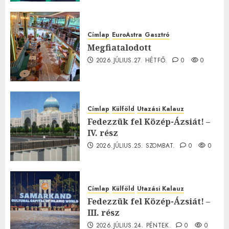
Címlap
EuroAstra
Gasztró
Megfiatalodott
2026.JÚLIUS.27. HÉTFŐ.
0
0
Címlap
Külföld
Utazási Kalauz
Fedezzük fel Közép-Ázsiát! –
IV. rész
2026.JÚLIUS.25. SZOMBAT.
0
0
Címlap
Külföld
Utazási Kalauz
Fedezzük fel Közép-Ázsiát! –
III. rész
2026.JÚLIUS.24. PÉNTEK.
0
0