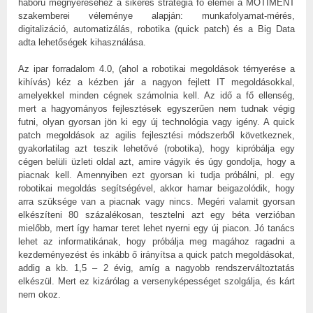
háború megnyeréséhez a sikeres stratégia fő elemei a MOTIMENT
szakemberei véleménye alapján: munkafolyamat-mérés,
digitalizáció, automatizálás, robotika (quick patch) és a Big Data
adta lehetőségek kihasználása.
Az ipar forradalom 4.0, (ahol a robotikai megoldások térnyerése a
kihívás) kéz a kézben jár a nagyon fejlett IT megoldásokkal,
amelyekkel minden cégnek számolnia kell. Az idő a fő ellenség,
mert a hagyományos fejlesztések egyszerűen nem tudnak végig
futni, olyan gyorsan jön ki egy új technológia vagy igény. A quick
patch megoldások az agilis fejlesztési módszerből következnek,
gyakorlatilag azt teszik lehetővé (robotika), hogy kipróbálja egy
cégen belüli üzleti oldal azt, amire vágyik és úgy gondolja, hogy a
piacnak kell. Amennyiben ezt gyorsan ki tudja próbálni, pl. egy
robotikai megoldás segítségével, akkor hamar beigazolódik, hogy
arra szüksége van a piacnak vagy nincs. Megéri valamit gyorsan
elkészíteni 80 százalékosan, tesztelni azt egy béta verzióban
mielőbb, mert így hamar teret lehet nyerni egy új piacon. Jó tanács
lehet az informatikának, hogy próbálja meg magához ragadni a
kezdeményezést és inkább ő irányítsa a quick patch megoldásokat,
addig a kb. 1,5 – 2 évig, amíg a nagyobb rendszerváltoztatás
elkészül. Mert ez kizárólag a versenyképességet szolgálja, és kárt
nem okoz.