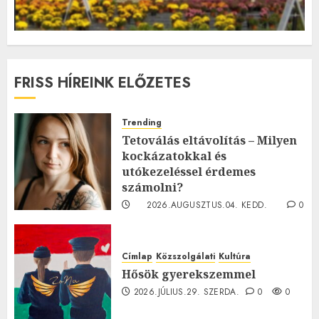
FRISS HÍREINK ELŐZETES
Trending
Tetoválás eltávolítás – Milyen
kockázatokkal és
utókezeléssel érdemes
számolni?
2026.AUGUSZTUS.04. KEDD.
0
0
Címlap
Közszolgálati
Kultúra
Hősök gyerekszemmel
2026.JÚLIUS.29. SZERDA.
0
0