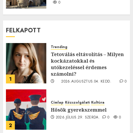
0
FELKAPOTT
Trending
Tetoválás eltávolítás – Milyen
kockázatokkal és
utókezeléssel érdemes
számolni?
1
2026.AUGUSZTUS.04. KEDD.
0
0
Címlap
Közszolgálati
Kultúra
Hősök gyerekszemmel
2026.JÚLIUS.29. SZERDA.
0
0
2