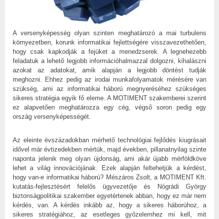
A versenyképesség olyan szinten meghatározó a mai turbulens
környezetben, korunk informatikai fejlettségére visszavezethetően,
hogy csak kapkodják a fejüket a menedzserek. A legnehezebb
feladatuk a lehető legjobb információhalmazzal dolgozni, kihalászni
azokat az adatokat, amik alapján a legjobb döntést tudják
meghozni. Ehhez pedig az irodai munkafolyamatok mérésére van
szükség, ami az informatikai háború megnyeréséhez szükséges
sikeres stratégia egyik fő eleme. A MOTIMENT szakemberei szerint
ez alapvetően meghatározza egy cég, végső soron pedig egy
ország versenyképességét.
Az eleinte évszázadokban mérhető technológiai fejlődés kiugrásait
idővel már évtizedekben mértük, majd években, pillanatnyilag szinte
naponta jelenik meg olyan újdonság, ami akár újabb mérföldköve
lehet a világ innovációjának. Ezek alapján feltehetjük a kérdést,
hogy van-e informatikai háború? Mészáros Zsolt, a MOTIMENT Kft.
kutatás-fejlesztésért felelős ügyvezetője és Nógrádi György
biztonságpolitikai szakember egyetértenek abban, hogy ez már nem
kérdés, van. A kérdés inkább az, hogy a sikeres háborúhoz, a
sikeres stratégiához, az esetleges győzelemhez mi kell, mit