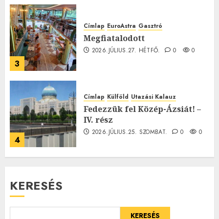
Címlap
EuroAstra
Gasztró
Megfiatalodott
2026.JÚLIUS.27. HÉTFŐ.
0
0
3
Címlap
Külföld
Utazási Kalauz
Fedezzük fel Közép-Ázsiát! –
IV. rész
2026.JÚLIUS.25. SZOMBAT.
0
0
4
KERESÉS
KERESÉS