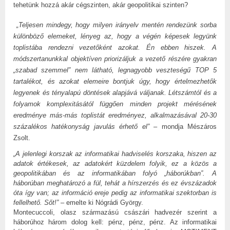
tehetünk hozzá akár cégszinten, akár geopolitikai szinten?
„Teljesen mindegy, hogy milyen irányelv mentén rendezünk sorba
különböző elemeket, lényeg az, hogy a végén képesek legyünk
toplistába rendezni vezetőként azokat. Én ebben hiszek. A
módszertanunkkal objektíven priorizáljuk a vezető részére gyakran
„szabad szemmel” nem látható, legnagyobb veszteségű TOP 5
tartalékot, és azokat elemeire bontjuk úgy, hogy értelmezhetők
legyenek és tényalapú döntések alapjává váljanak. Létszámtól és a
folyamok komplexitásától függően minden projekt mérésének
eredménye más-más toplistát eredményez, alkalmazásával 20-30
százalékos hatékonyság javulás érhető el”
– mondja Mészáros
Zsolt.
„A jelenlegi korszak az informatikai hadviselés korszaka, hiszen az
adatok értékesek, az adatokért küzdelem folyik, ez a közös a
geopolitikában és az informatikában folyó „háborúkban”. A
háborúban meghatározó a fül, tehát a hírszerzés és ez évszázadok
óta így van; az információ ereje pedig az informatikai szektorban is
fellelhető. Sőt!”
– emelte ki Nógrádi György.
Montecuccoli, olasz származású császári hadvezér szerint a
háborúhoz három dolog kell: pénz, pénz, pénz. Az informatikai