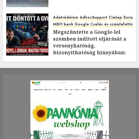
Adatvédelem
AdhocSupport
Címlap
EuroAst
MBH bank Google Csalás és számlafeltörés 
Megszüntette a Google-lel
szemben indított eljárását a
versenyhatóság,
bizonyíthatóság hiányában:
TE mit gondolsz erről?
2026.JÚLIUS.23. CSÜTÖRTÖK.
0
0