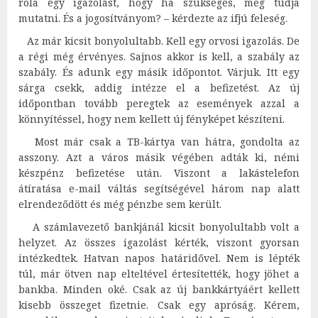
róla egy igazolást, hogy ha szükséges, meg tudja
mutatni. És a jogosítványom? – kérdezte az ifjú feleség.
Az már kicsit bonyolultabb. Kell egy orvosi igazolás. De
a régi még érvényes. Sajnos akkor is kell, a szabály az
szabály. És adunk egy másik időpontot. Várjuk. Itt egy
sárga csekk, addig intézze el a befizetést. Az új
időpontban tovább peregtek az események azzal a
könnyítéssel, hogy nem kellett új fényképet készíteni.
Most már csak a TB-kártya van hátra, gondolta az
asszony. Azt a város másik végében adták ki, némi
készpénz befizetése után. Viszont a lakástelefon
átíratása e-mail váltás segítségével három nap alatt
elrendeződött és még pénzbe sem került.
A számlavezető bankjánál kicsit bonyolultabb volt a
helyzet. Az összes igazolást kérték, viszont gyorsan
intézkedtek. Hatvan napos határidővel. Nem is lépték
túl, már ötven nap elteltével értesítették, hogy jöhet a
bankba. Minden oké. Csak az új bankkártyáért kellett
kisebb összeget fizetnie. Csak egy apróság. Kérem,