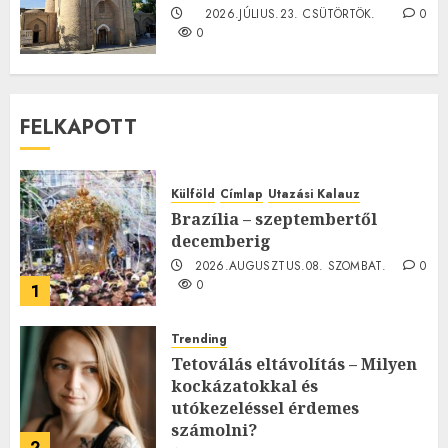
2026.JÚLIUS.23. CSÜTÖRTÖK.
0
0
FELKAPOTT
Külföld
Címlap
Utazási Kalauz
Brazília – szeptembertől
decemberig
2026.AUGUSZTUS.08. SZOMBAT.
0
0
1
Trending
Tetoválás eltávolítás – Milyen
kockázatokkal és
utókezeléssel érdemes
számolni?
2