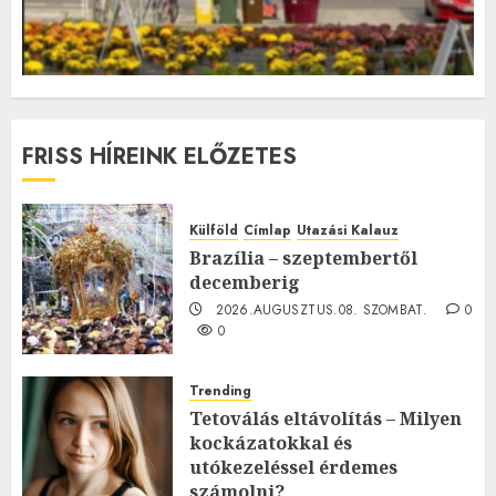
FRISS HÍREINK ELŐZETES
Külföld
Címlap
Utazási Kalauz
Brazília – szeptembertől
decemberig
2026.AUGUSZTUS.08. SZOMBAT.
0
0
Trending
Tetoválás eltávolítás – Milyen
kockázatokkal és
utókezeléssel érdemes
számolni?