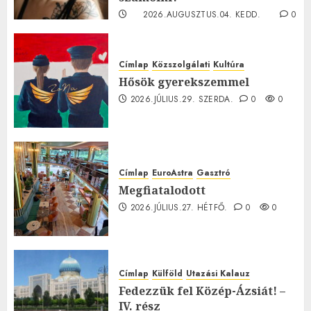
2026.AUGUSZTUS.04. KEDD.
0
0
Címlap
Közszolgálati
Kultúra
Hősök gyerekszemmel
2026.JÚLIUS.29. SZERDA.
0
0
Címlap
EuroAstra
Gasztró
Megfiatalodott
2026.JÚLIUS.27. HÉTFŐ.
0
0
Címlap
Külföld
Utazási Kalauz
Fedezzük fel Közép-Ázsiát! –
IV. rész