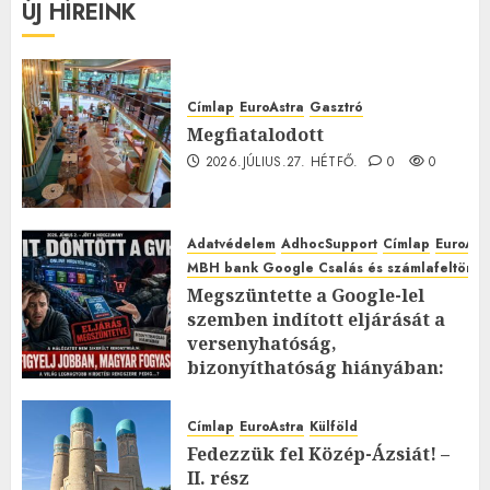
ÚJ HÍREINK
Címlap
EuroAstra
Gasztró
Megfiatalodott
2026.JÚLIUS.27. HÉTFŐ.
0
0
Adatvédelem
AdhocSupport
Címlap
EuroAst
MBH bank Google Csalás és számlafeltörés 
Megszüntette a Google-lel
szemben indított eljárását a
versenyhatóság,
bizonyíthatóság hiányában:
TE mit gondolsz erről?
2026.JÚLIUS.23. CSÜTÖRTÖK.
0
Címlap
EuroAstra
Külföld
0
Fedezzük fel Közép-Ázsiát! –
II. rész