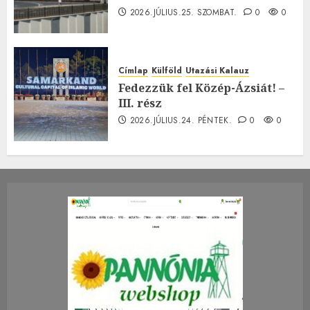
2026.JÚLIUS.25. SZOMBAT.
0
0
Címlap
Külföld
Utazási Kalauz
Fedezzük fel Közép-Ázsiát! –
III. rész
2026.JÚLIUS.24. PÉNTEK.
0
0