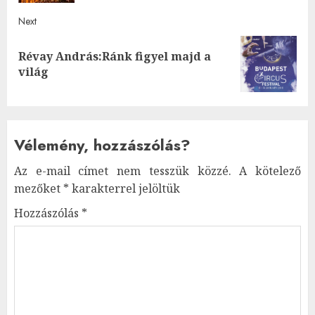
Next
Révay András:Ránk figyel majd a
Next
világ
post:
Vélemény, hozzászólás?
Az e-mail címet nem tesszük közzé.
A kötelező
mezőket
*
karakterrel jelöltük
Hozzászólás
*