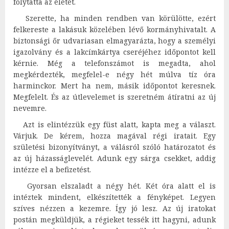
folytatta az életét.
Szerette, ha minden rendben van körülötte, ezért
felkereste a lakásuk közelében lévő kormányhivatalt. A
biztonsági őr udvariasan elmagyarázta, hogy a személyi
igazolvány és a lakcímkártya cseréjéhez időpontot kell
kérnie. Még a telefonszámot is megadta, ahol
megkérdezték, megfelel-e négy hét múlva tíz óra
harminckor. Mert ha nem, másik időpontot keresnek.
Megfelelt. És az útlevelemet is szeretném átíratni az új
nevemre.
Azt is elintézzük egy füst alatt, kapta meg a választ.
Várjuk. De kérem, hozza magával régi iratait. Egy
születési bizonyítványt, a válásról szóló határozatot és
az új házasságlevelét. Adunk egy sárga csekket, addig
intézze el a befizetést.
Gyorsan elszaladt a négy hét. Két óra alatt el is
intéztek mindent, elkészítették a fényképet. Legyen
szíves nézzen a kezemre. Így jó lesz. Az új iratokat
postán megküldjük, a régieket tessék itt hagyni, adunk