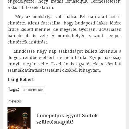
engedélyezze, hogy iratait lemásoljuk. Természetesen.
Akkor itt tessék aláírni.
Még az adókártya volt hátra. Fél nap alatt azt is
elintézte. Kicsit furcsállta, hogy budapesti lakos létére
Érdre kellett mennie, de megérte. Gyorsan, udvariasan
bántak ott is vele. A munkahelyén viszont sec-pec
elintézték az átírást.
Mindössze négy nap szabadságot kellett kivennie a
dolgok rendbetételéért, de nem bánta. Egy jó házasság
ennyit megér, vélte. Ezzel én is egyetértek. A közületi
számlák átíratását tartalmi okokból kihagytam.
Láng Róbert
Tags:
embermesék
Post
Previous
navigation
Ünnepeljük együtt Siófok
Pre
születésnapját!
post