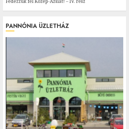
Fedezzük fel Közép-Ázsiát! – IV. rész
PANNÓNIA ÜZLETHÁZ