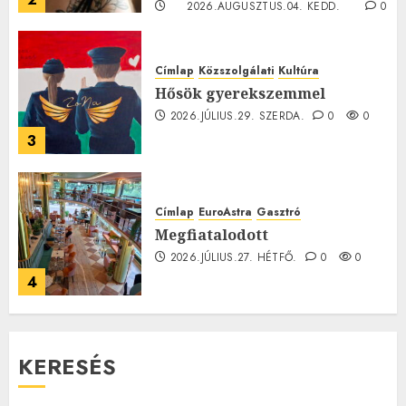
2026.AUGUSZTUS.04. KEDD.
0
0
Címlap
Közszolgálati
Kultúra
Hősök gyerekszemmel
2026.JÚLIUS.29. SZERDA.
0
0
3
Címlap
EuroAstra
Gasztró
Megfiatalodott
2026.JÚLIUS.27. HÉTFŐ.
0
0
4
KERESÉS