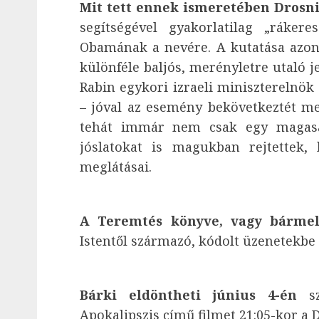
Mit tett ennek ismeretében Drosn
segítségével gyakorlatilag „ráker
Obamának a nevére. A kutatása azon
különféle baljós, merényletre utaló je
Rabin egykori izraeli miniszterelnök 
– jóval az esemény bekövetkeztét meg
tehát immár nem csak egy magasa
jóslatokat is magukban rejtettek,
meglátásai.
A Teremtés könyve, vagy bármel
Istentől származó, kódolt üzenetekbe r
Bárki eldöntheti június 4-én
s
Apokalipszis című filmet 21:05-kor a