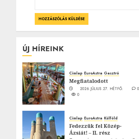
ÚJ HÍREINK
Címlap
EuroAstra
Gasztró
Megfiatalodott
2026.JÚLIUS.27. HÉTFŐ.
0
Címlap
EuroAstra
Külföld
Fedezzük fel Közép-
Ázsiát! – II. rész