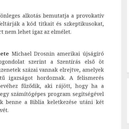
önleges alkotás bemutatja a provokatív
feltárják a kód titkait és szkeptikusokat,
rt nem lehet igaz az elmélet.
ete
Michael Drosnin amerikai újságíró
pgondolat szerint a Szentírás első öt
zenetek százai vannak elrejtve, amelyek
tű igazságot hordoznak. A felismerés
evéhez fűződik, aki rájött, hogy ha a
 egy számítógépes program segítségével
k benne a Biblia keletkezése utáni két
vét.