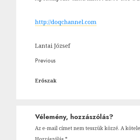
http://doqchannel.com
Lantai József
Post
Previous
navigation
Erőszak
Vélemény, hozzászólás?
Az e-mail címet nem tesszük közzé.
A kötel
Hozzászólás
*