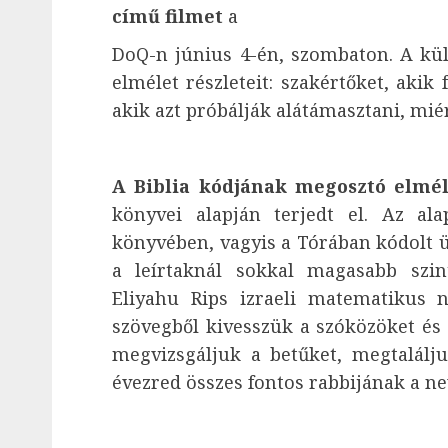
című filmet
a
DoQ-n június 4-én, szombaton. A kül
elmélet részleteit: szakértőket, akik 
akik azt próbálják alátámasztani, mié
A Biblia kódjának megosztó elmél
könyvei alapján terjedt el. Az ala
könyvében, vagyis a Tórában kódolt ü
a leírtaknál sokkal magasabb szin
Eliyahu Rips izraeli matematikus n
szövegből kivesszük a szóközöket és
megvizsgáljuk a betűket, megtalálju
évezred összes fontos rabbijának a ne