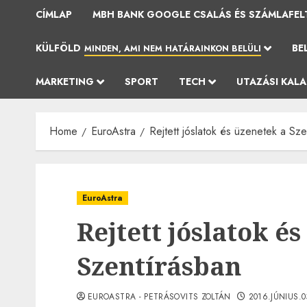
CÍMLAP
MBH BANK GOOGLE CSALÁS ÉS SZÁMLAFEL
KÜLFÖLD
BE
MINDEN, AMI NEM HATÁRAINKON BELÜLI
MARKETING
SPORT
TECH
UTAZÁSI KAL
Home
EuroAstra
Rejtett jóslatok és üzenetek a Sz
EuroAstra
Rejtett jóslatok é
Szentírásban
EUROASTRA - PETRÁSOVITS ZOLTÁN
2016.JÚNIUS.0