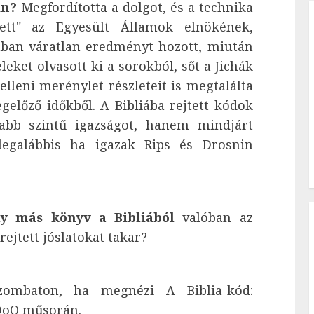
in?
Megfordította a dolgot, és a technika
esett" az Egyesült Államok elnökének,
ban váratlan eredményt hozott, miután
leket olvasott ki a sorokból, sőt a Jichák
elleni merénylet részleteit is megtalálta
előző időkből. A Bibliába rejtett kódok
bb szintű igazságot, hanem mindjárt
 legalábbis ha igazak Rips és Drosnin
y más könyv a Bibliából
valóban az
ejtett jóslatokat takar?
zombaton, ha megnézi A Biblia-kód:
 DoQ műsorán.