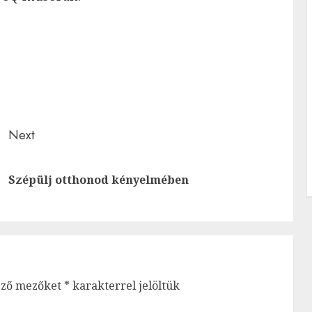
Next
Previous
Next
Szépülj otthonod kényelmében
post:
post:
ező mezőket
*
karakterrel jelöltük