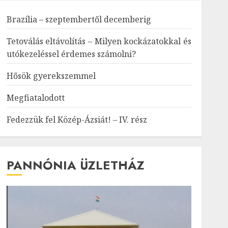
Brazília – szeptembertől decemberig
Tetoválás eltávolítás – Milyen kockázatokkal és
utókezeléssel érdemes számolni?
Hősök gyerekszemmel
Megfiatalodott
Fedezzük fel Közép-Ázsiát! – IV. rész
PANNÓNIA ÜZLETHÁZ