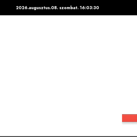
Skip
2026.augusztus.08. szombat.
16:03:31
to
content