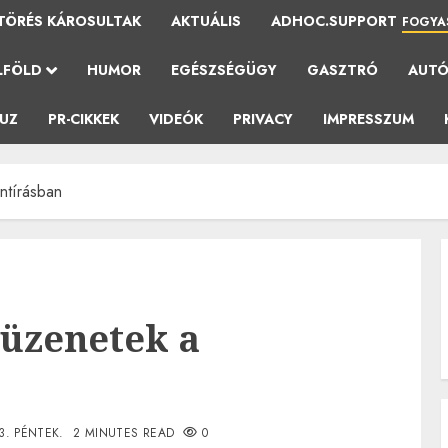
TÖRÉS KÁROSULTAK
AKTUÁLIS
ADHOC.SUPPORT
FOGYA
LFÖLD
HUMOR
EGÉSZSÉGÜGY
GASZTRÓ
AUT
AUZ
PR-CIKKEK
VIDEÓK
PRIVACY
IMPRESSZUM
entírásban
s üzenetek a
3. PÉNTEK.
2 MINUTES READ
0