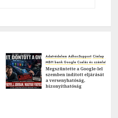
Adatvédelem
AdhocSupport
Címlap
EuroAst
MBH bank Google Csalás és számlafeltörés
Megszüntette a Google-lel
szemben indított eljárását
0
a versenyhatóság,
bizonyíthatóság
hiányában: TE mit
gondolsz erről?
2026.JÚLIUS.23. CSÜTÖRTÖK.
0
0