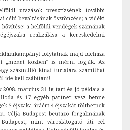
lföldi utazások presztízsének további
ai célú beváltásának ösztönzése; a vidéki
 bővítése; a belföldi vendégek számának
égéjszaka realizálása a kereskedelmi
 reklámkampányt folytatnak majd idehaza
át „menet közben" is mérni fogják. Az
egy százmillió kínai turistára számíthat
 ide kell csábítani!
008. március 31-ig tart és jó példája a
álloda és 17 egyéb partner vesz benne
ek 3 éjszaka áráért 4 éjszakát tölthetnek
an. Célja Budapest beutazó forgalmának
, Budapest, mint városlátogató úti cél
meghosszabbítása. Hatnyelvű(!) honlap és