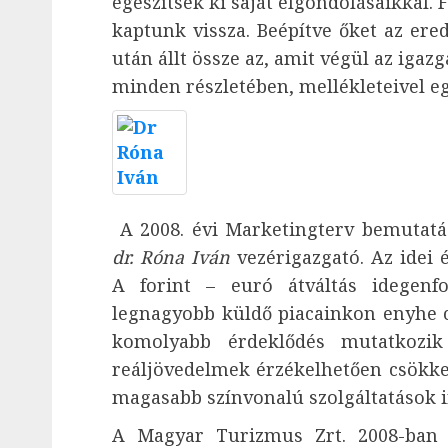
egészítsék ki saját elgondolásaikkal. 
kaptunk vissza. Beépítve őket az ere
után állt össze az, amit végül az igazg
minden részletében, mellékleteivel e
A 2008. évi Marketingterv bemutatás
dr. Róna Iván
vezérigazgató. Az idei
A forint – euró átváltás idegenf
legnagyobb küldő piacainkon enyhe c
komolyabb érdeklődés mutatkozik
reáljövedelmek érzékelhetően csökken
magasabb színvonalú szolgáltatások i
A Magyar Turizmus Zrt. 2008-ban a