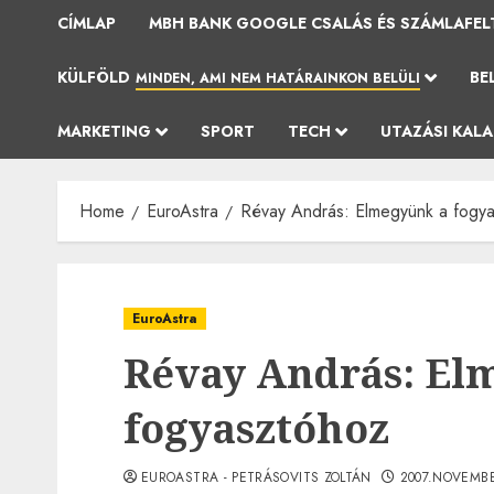
CÍMLAP
MBH BANK GOOGLE CSALÁS ÉS SZÁMLAFEL
KÜLFÖLD
BE
MINDEN, AMI NEM HATÁRAINKON BELÜLI
MARKETING
SPORT
TECH
UTAZÁSI KAL
Home
EuroAstra
Révay András: Elmegyünk a fogy
EuroAstra
Révay András: El
fogyasztóhoz
EUROASTRA - PETRÁSOVITS ZOLTÁN
2007.NOVEMBE