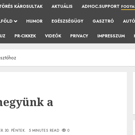
TÖRÉS KÁROSULTAK
AKTUÁLIS
ADHOC.SUPPORT
FOGYA
LFÖLD
HUMOR
EGÉSZSÉGÜGY
GASZTRÓ
AUT
AUZ
PR-CIKKEK
VIDEÓK
PRIVACY
IMPRESSZUM
asztóhoz
megyünk a
R.30. PÉNTEK.
5 MINUTES READ
0