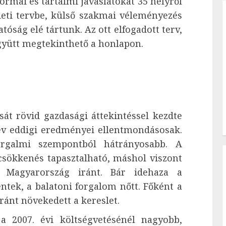
Formai és tartalmi javaslatokat 35 helyről
deti tervbe, külső szakmai véleményezés
atóság elé tártunk. Az ott elfogadott terv,
gyütt megtekinthető a honlapon.
át rövid gazdasági áttekintéssel kezdte
 év eddigi eredményei ellentmondásosak.
orgalmi szempontból hátrányosabb. A
sökkenés tapasztalható, máshol viszont
 Magyarország iránt. Bár idehaza a
tek, a balatoni forgalom nőtt. Főként a
ránt növekedett a kereslet.
 2007. évi költségvetésénél nagyobb,