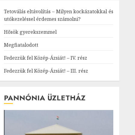
Tetoválás eltávolítás – Milyen kockázatokkal és
utókezeléssel érdemes számolni?
Hősök gyerekszemmel
Megfiatalodott
Fedezzük fel Közép-Ázsiát! – IV. rész
Fedezzük fel Közép-Ázsiát! – III. rész
PANNÓNIA ÜZLETHÁZ