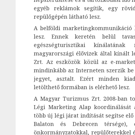
egyéb reklámok segítik, egy rövi
repülőgépén látható lesz.
A belföldi marketingkommunikáció k
lesz. Ennek keretén belül tava
egészségturisztikai kínálatána
magyarországi élővizek által kínált 
Zrt. Az eszközök közül az e-market
mindinkább az Interneten szerzik be 
jegyet, asztalt. Ezért minden ki
letölthető formában is elérhető lesz.
A Magyar Turizmus Zrt. 2008-ban tov
Légi Marketing Alap koordinálását
több új légi járat indítását segítse e
Balaton és Debrecen térsége), e
önkormányzatokkal, repülőterekkel és