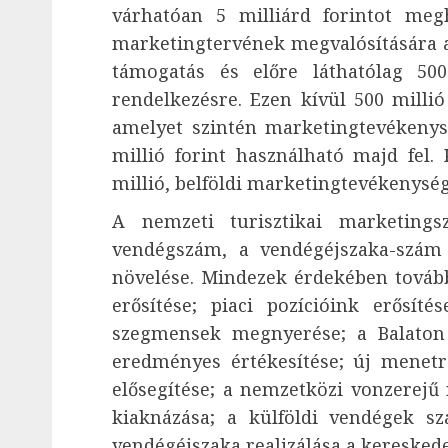
várhatóan 5 milliárd forintot meg
marketingtervének megvalósítására a 
támogatás és előre láthatólag 500
rendelkezésre. Ezen kívül 500 millió 
amelyet szintén marketingtevékenysé
millió forint használható majd fel.
millió, belföldi marketingtevékenységr
A nemzeti turisztikai marketings
vendégszám, a vendégéjszaka-szám
növelése. Mindezek érdekében további
erősítése; piaci pozícióink erősíté
szegmensek megnyerése; a Balaton ú
eredményes értékesítése; új menetre
elősegítése; a nemzetközi vonzerejű
kiaknázása; a külföldi vendégek sz
vendégéjszaka realizálása a keresked