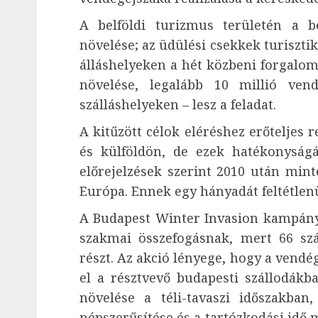
A belföldi turizmus területén a be
növelése; az üdülési csekkek turisztik
álláshelyeken a hét közbeni forgalom
növelése, legalább 10 millió vend
szálláshelyeken – lesz a feladat.
A kitűzött célok eléréshez erőteljes
és külföldön, de ezek hatékonyság
előrejelzések szerint 2010 után mint
Európa. Ennek egy hányadát feltétlenül
A Budapest Winter Invasion kampány 2
szakmai összefogásnak, mert 66 sz
részt. Az akció lényege, hogy a vendég
el a résztvevő budapesti szállodákb
növelése a téli-tavaszi időszakban
népszerűsítése és a tartózkodási idő 