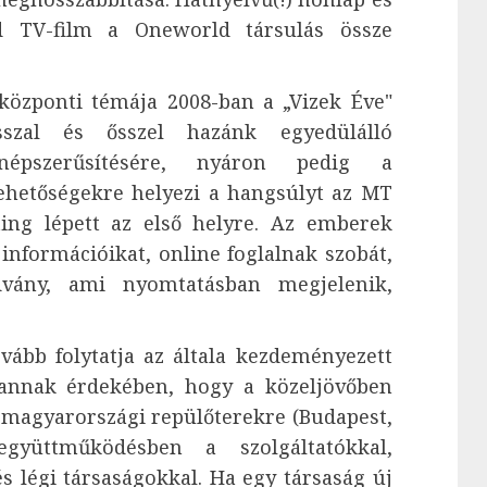
d TV-film a Oneworld társulás össze
özponti témája 2008-ban a „Vizek Éve"
sszal és ősszel hazánk egyedülálló
k népszerűsítésére, nyáron pedig a
lehetőségekre helyezi a hangsúlyt az MT
ing lépett az első helyre. Az emberek
információikat, online foglalnak szobát,
advány, ami nyomtatásban megjelenik,
ább folytatja az általa kezdeményezett
 annak érdekében, hogy a közeljövőben
lő magyarországi repülőterekre (Budapest,
gyüttműködésben a szolgáltatókkal,
 légi társaságokkal. Ha egy társaság új