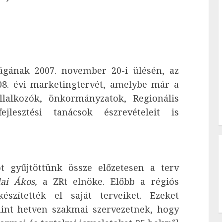
ágának 2007. november 20-i ülésén, az
08. évi marketingtervét, amelybe már a
állalkozók, önkormányzatok, Regionális
ejlesztési tanácsok észrevételeit is
t gyűjtöttünk össze előzetesen a terv
lai Ákos,
a ZRt elnöke. Előbb a régiós
észítették el saját terveiket. Ezeket
mint hetven szakmai szervezetnek, hogy