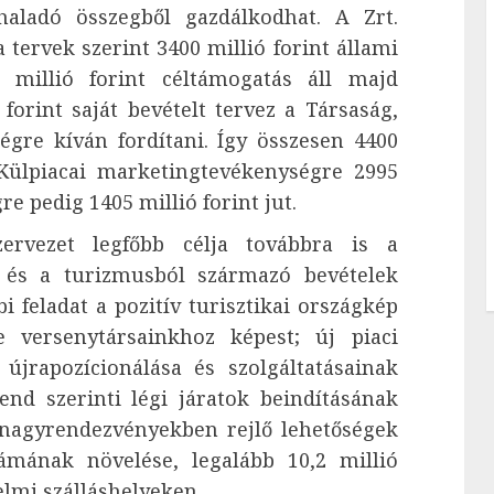
haladó összegből gazdálkodhat. A Zrt.
tervek szerint 3400 millió forint állami
 millió forint céltámogatás áll majd
forint saját bevételt tervez a Társaság,
gre kíván fordítani. Így összesen 4400
 Külpiacai marketingtevékenységre 2995
e pedig 1405 millió forint jut.
zervezet legfőbb célja továbbra is a
 és a turizmusból származó bevételek
 feladat a pozitív turisztikai országkép
se versenytársainkhoz képest; új piaci
jrapozícionálása és szolgáltatásainak
nd szerinti légi járatok beindításának
 nagyrendezvényekben rejlő lehetőségek
ámának növelése, legalább 10,2 millió
elmi szálláshelyeken.