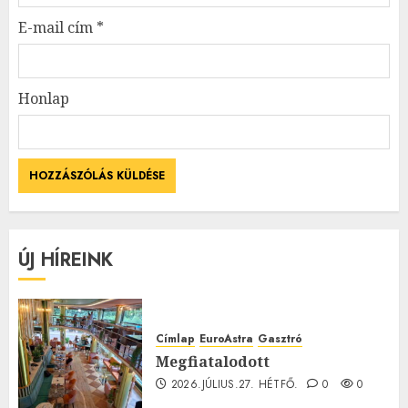
E-mail cím
*
Honlap
ÚJ HÍREINK
Címlap
EuroAstra
Gasztró
Megfiatalodott
2026.JÚLIUS.27. HÉTFŐ.
0
0