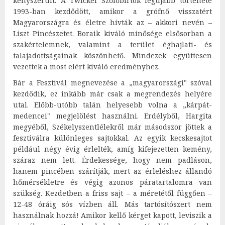
kényszerült. A Twickel Szőlőbirtok legújabb története
1993-ban kezdődött, amikor a grófnő visszatért
Magyarországra és életre hívták az – akkori nevén –
Liszt Pincészetet. Boraik kiváló minősége elsősorban a
szakértelemnek, valamint a terület éghajlati- és
talajadottságainak köszönhető. Mindezek együttesen
vezettek a most elért kiváló eredményhez.
Bár a Fesztivál megnevezése a „magyarországi" szóval
kezdődik, ez inkább már csak a megrendezés helyére
utal. Előbb-utóbb talán helyesebb volna a „kárpát-
medencei" megjelölést használni. Erdélyből, Hargita
megyéből, Székelyszentlélekről már másodszor jöttek a
fesztiválra különleges sajtokkal. Az egyik kecskesajtot
például négy évig érlelték, amíg kifejezetten kemény,
száraz nem lett. Érdekessége, hogy nem padláson,
hanem pincében szárítják, mert az érleléshez állandó
hőmérsékletre és végig azonos páratartalomra van
szükség. Kezdetben a friss sajt – a méretétől függően –
12-48 óráig sós vízben áll. Más tartósítószert nem
használnak hozzá! Amikor kellő kérget kapott, leviszik a