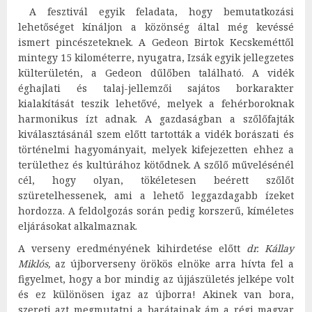
A fesztivál egyik feladata, hogy bemutatkozási
lehetőséget kínáljon a közönség által még kevéssé
ismert pincészeteknek. A Gedeon Birtok Kecskeméttől
mintegy 15 kilométerre, nyugatra, Izsák egyik jellegzetes
külterületén, a Gedeon dűlőben található. A vidék
éghajlati és talaj-jellemzői sajátos borkarakter
kialakítását teszik lehetővé, melyek a fehérboroknak
harmonikus ízt adnak. A gazdaságban a szőlőfajták
kiválasztásánál szem előtt tartották a vidék borászati és
történelmi hagyományait, melyek kifejezetten ehhez a
területhez és kultúrához kötődnek. A szőlő művelésénél
cél, hogy olyan, tökéletesen beérett szőlőt
szüretelhessenek, ami a lehető leggazdagabb ízeket
hordozza. A feldolgozás során pedig korszerű, kíméletes
eljárásokat alkalmaznak.
A verseny eredményének kihirdetése előtt
dr. Kállay
Miklós,
az újborverseny örökös elnöke arra hívta fel a
figyelmet, hogy a bor mindig az újjászületés jelképe volt
és ez különösen igaz az újborra! Akinek van bora,
szereti azt megmutatni a barátainak ám a régi magyar