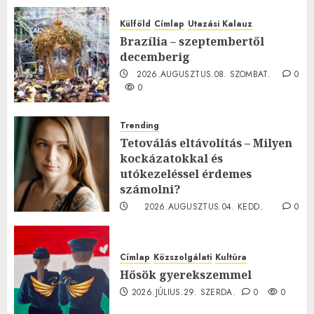
Külföld
Címlap
Utazási Kalauz
Brazília – szeptembertől
decemberig
2026.AUGUSZTUS.08. SZOMBAT.
0
0
Trending
Tetoválás eltávolítás – Milyen
kockázatokkal és
utókezeléssel érdemes
számolni?
2026.AUGUSZTUS.04. KEDD.
0
0
Címlap
Közszolgálati
Kultúra
Hősök gyerekszemmel
2026.JÚLIUS.29. SZERDA.
0
0