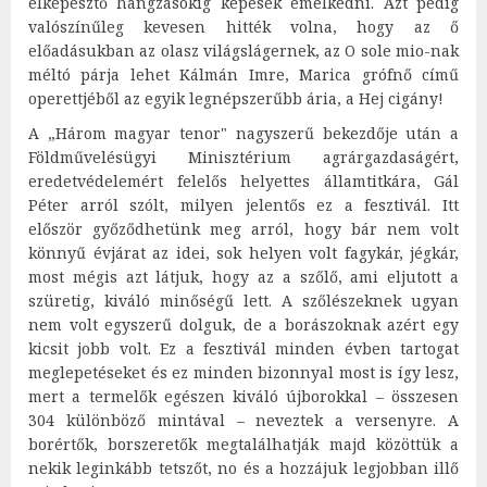
elképesztő hangzásokig képesek emelkedni. Azt pedig
valószínűleg kevesen hitték volna, hogy az ő
előadásukban az olasz világslágernek, az O sole mio-nak
méltó párja lehet Kálmán Imre, Marica grófnő című
operettjéből az egyik legnépszerűbb ária, a Hej cigány!
A „Három magyar tenor" nagyszerű bekezdője után a
Földművelésügyi Minisztérium agrárgazdaságért,
eredetvédelemért felelős helyettes államtitkára, Gál
Péter arról szólt, milyen jelentős ez a fesztivál. Itt
először győződhetünk meg arról, hogy bár nem volt
könnyű évjárat az idei, sok helyen volt fagykár, jégkár,
most mégis azt látjuk, hogy az a szőlő, ami eljutott a
szüretig, kiváló minőségű lett. A szőlészeknek ugyan
nem volt egyszerű dolguk, de a borászoknak azért egy
kicsit jobb volt. Ez a fesztivál minden évben tartogat
meglepetéseket és ez minden bizonnyal most is így lesz,
mert a termelők egészen kiváló újborokkal – összesen
304 különböző mintával – neveztek a versenyre. A
borértők, borszeretők megtalálhatják majd közöttük a
nekik leginkább tetszőt, no és a hozzájuk legjobban illő