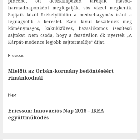
pincébe, ott deszkalapokon tárolják, másod-
harmadnaponként megfogatják, sós vízzel megkenik.
Sajtjaik közül Székelyföldön a medvehagymás iránt a
legnagyobb a kereslet. Ezen kívül készítenek még
köménymagos, kakukkfüves, bazsalikomos ízesítésű
sajtokat. Nem csoda, hogy a fesztiválon ők nyerték „A
Kárpát-medence legjobb sajttermelője" díjat.
Post
Previous
navigation
Mielőtt az Orbán-kormány bedöntéséért
Pre
rimánkodnál
post
Next
Ericsson: Innovációs Nap 2016 – IKEA
Next
együttműködés
post: