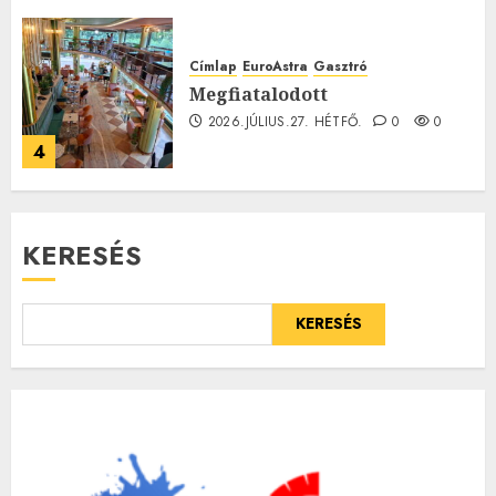
Címlap
EuroAstra
Gasztró
Megfiatalodott
2026.JÚLIUS.27. HÉTFŐ.
0
0
4
KERESÉS
KERESÉS