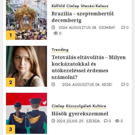
Külföld
Címlap
Utazási Kalauz
Brazília – szeptembertől
decemberig
2026.AUGUSZTUS.08. SZOMBAT.
0
0
1
Trending
Tetoválás eltávolítás – Milyen
kockázatokkal és
utókezeléssel érdemes
számolni?
2
2026.AUGUSZTUS.04. KEDD.
0
0
Címlap
Közszolgálati
Kultúra
Hősök gyerekszemmel
2026.JÚLIUS.29. SZERDA.
0
0
3