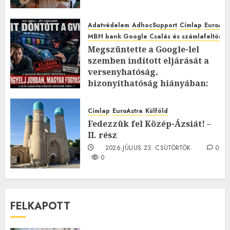
Adatvédelem
AdhocSupport
Címlap
EuroAst
MBH bank Google Csalás és számlafeltörés 
Megszüntette a Google-lel
szemben indított eljárását a
versenyhatóság,
bizonyíthatóság hiányában:
TE mit gondolsz erről?
2026.JÚLIUS.23. CSÜTÖRTÖK.
0
Címlap
EuroAstra
Külföld
0
Fedezzük fel Közép-Ázsiát! –
II. rész
2026.JÚLIUS.23. CSÜTÖRTÖK.
0
0
FELKAPOTT