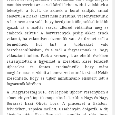
mondás szerint az asztal körül lehet szidni valakinek a
feleségét, a lovát, de akinek a borát szidják, annál
előkerül a bicska! Ezért nem bírálunk, versenyeztetünk.
A bor nem arra való, hogy berúgjunk tőle, sokkal inkább
igazak rá a zsoltár szavai: „Borod vidámítsa meg az
emberek szívét!" A borversenyek pedig akkor érnek
valamit, ha valamilyen üzenetük van. Az üzenet szól a
termelőnek: hol tart a többiekkel való
összehasonlításban, és a szól a fogyasztónak is, hogy
választani tudjon. Ezek a versenyek az elmúlt években
ráirányították a figyelmet a korábban kissé lenézett
újborokra és fontos eredményük, hogy mára
megháromszorozódott a benevezett minták száma! Nekik
köszönhető, hogy az újbor mindinkább elismert lett a
fogyasztók körében.
A „Magyarország 2016. évi legjobb újbora" versenyben a
címet elnyerő top-tíz csoportba bekerült a Nagy és Nagy
Borászat Irsai Olivér bora. A pincészet a Balaton-
felvidéken, Tapolca mellett, Uzsabányán dolgozik. A díj
átvétele után Nagy Franciska mondta el róla, hogy