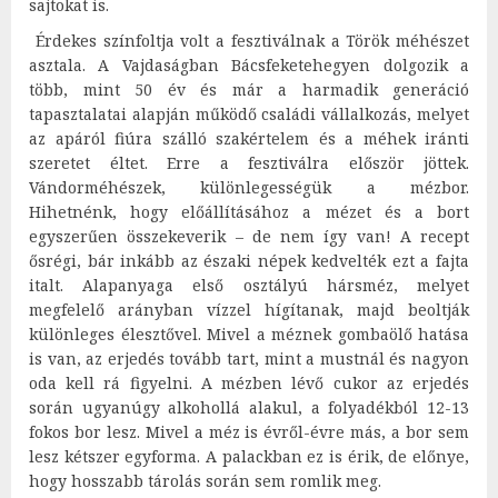
sajtokat is.
Érdekes színfoltja volt a fesztiválnak a Török méhészet
asztala. A Vajdaságban Bácsfeketehegyen dolgozik a
több, mint 50 év és már a harmadik generáció
tapasztalatai alapján működő családi vállalkozás, melyet
az apáról fiúra szálló szakértelem és a méhek iránti
szeretet éltet. Erre a fesztiválra először jöttek.
Vándorméhészek, különlegességük a mézbor.
Hihetnénk, hogy előállításához a mézet és a bort
egyszerűen összekeverik – de nem így van! A recept
ősrégi, bár inkább az északi népek kedvelték ezt a fajta
italt. Alapanyaga első osztályú hársméz, melyet
megfelelő arányban vízzel hígítanak, majd beoltják
különleges élesztővel. Mivel a méznek gombaölő hatása
is van, az erjedés tovább tart, mint a mustnál és nagyon
oda kell rá figyelni. A mézben lévő cukor az erjedés
során ugyanúgy alkohollá alakul, a folyadékból 12-13
fokos bor lesz. Mivel a méz is évről-évre más, a bor sem
lesz kétszer egyforma. A palackban ez is érik, de előnye,
hogy hosszabb tárolás során sem romlik meg.