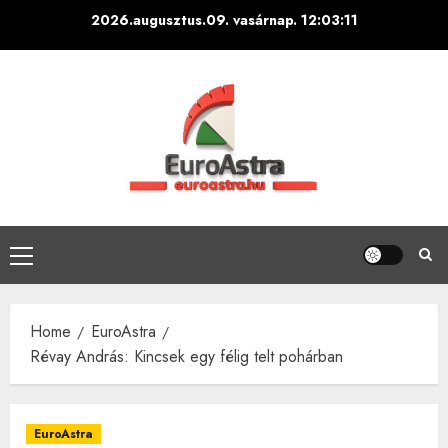
Skip
2026.augusztus.09. vasárnap.
12:03:12
to
content
Primary
Menu
Home
EuroAstra
Révay András: Kincsek egy félig telt pohárban
EuroAstra