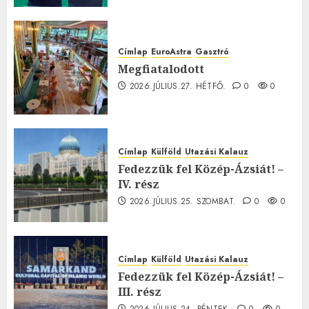
Címlap
EuroAstra
Gasztró
Megfiatalodott
2026.JÚLIUS.27. HÉTFŐ.
0
0
Címlap
Külföld
Utazási Kalauz
Fedezzük fel Közép-Ázsiát! –
IV. rész
2026.JÚLIUS.25. SZOMBAT.
0
0
Címlap
Külföld
Utazási Kalauz
Fedezzük fel Közép-Ázsiát! –
III. rész
2026.JÚLIUS.24. PÉNTEK.
0
0