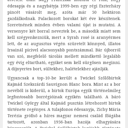
édesapja és a nagybátyja 1999-ben egy régi Eszterházy
pincét vásárolt meg, azóta már 50 hektáron
gazdálkodnak. Palackozott borokat két éve készítenek.
Szeretnének minden évben valami újat is mutatni. A
versenyre két borral neveztek be, a második miatt sem
kell szégyenkezniük, mert a Syrah rosé is aranyérmes
lett, de az augusztus végén szüretelt könnyed, illatos
Irsainál picivel alacsonyabb pontszámmal. Bár újborról
van szó, megfelelő tárolás mellett mindkettő legalább
egy évig eltartható, egyiket sem kell sürgősen meginni.
A díjnyertes bort, sültekhez, halételekhez ajánlják.
Ugyancsak a top-10-be került a Twickel Szőlőbirtok
Kajmád Szekszárdi Sauvignon Blanc bora. Mint az a bor
nevéből is kiderül, a birtok Európa egyik történelmileg
legfontosabb borrégióinak egyikén található. A báró
Twickel György által Kajmád pusztán létrehozott birtok
története regényes. A tulajdonos édesanyja, Zichy Mária
Terézia grófnő a híres magyar nemesi család főágába
tartozott, azonban 1956-ban hazája elhagyására