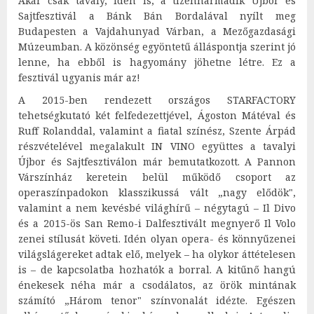
Akár csak tavaly, idén is, a tizenharmadik Újbor és
Sajtfesztivál a Bánk Bán Bordalával nyílt meg
Budapesten a Vajdahunyad Várban, a Mezőgazdasági
Múzeumban. A közönség egyöntetű álláspontja szerint jó
lenne, ha ebből is hagyomány jöhetne létre. Ez a
fesztivál ugyanis már az!
A 2015-ben rendezett országos STARFACTORY
tehetségkutató két felfedezettjével, Ágoston Mátéval és
Ruff Rolanddal, valamint a fiatal színész, Szente Árpád
részvételével megalakult IN VINO együttes a tavalyi
Újbor és Sajtfesztiválon már bemutatkozott. A Pannon
Várszínház keretein belül működő csoport az
operaszínpadokon klasszikussá vált „nagy elődök",
valamint a nem kevésbé világhírű – négytagú – Il Divo
és a 2015-ös San Remo-i Dalfesztivált megnyerő Il Volo
zenei stílusát követi. Idén olyan opera- és könnyűzenei
világslágereket adtak elő, melyek – ha olykor áttételesen
is – de kapcsolatba hozhatók a borral. A kitűnő hangú
énekesek néha már a csodálatos, az örök mintának
számító „Három tenor" színvonalát idézte. Egészen