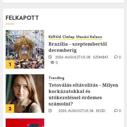
FELKAPOTT
Külföld
Címlap
Utazási Kalauz
Brazília – szeptembertől
decemberig
2026.AUGUSZTUS.08. SZOMBAT.
0
0
1
Trending
Tetoválás eltávolítás – Milyen
kockázatokkal és
utókezeléssel érdemes
számolni?
2
2026.AUGUSZTUS.04. KEDD.
0
0