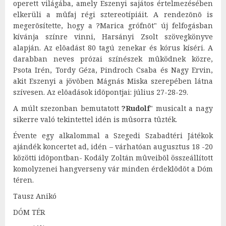
operett világába, amely Eszenyi sajátos értelmezésében
elkerüli a mûfaj régi sztereotípiáit. A rendezõnõ is
megerõsítette, hogy a ?Marica grófnõt" új felfogásban
kívánja színre vinni, Harsányi Zsolt szövegkönyve
alapján. Az elõadást 80 tagú zenekar és kórus kíséri. A
darabban neves prózai színészek mûködnek közre,
Psota Irén, Tordy Géza, Pindroch Csaba és Nagy Ervin,
akit Eszenyi a jövõben Mágnás Miska szerepében látna
szívesen. Az elõadások idõpontjai: július 27-28-29.
A múlt szezonban bemutatott
?Rudolf
" musicalt a nagy
sikerre való tekintettel idén is mûsorra tûzték.
Évente egy alkalommal a Szegedi Szabadtéri Játékok
ajándék koncertet ad, idén – várhatóan augusztus 18 -20
közötti idõpontban- Kodály Zoltán mûveibõl összeállított
komolyzenei hangverseny vár minden érdeklõdõt a Dóm
téren.
Tausz Anikó
DÓM TÉR