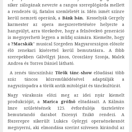
siker zálogának nevezte a rangos szereplõgárda mellett
a rendezés új, fiatalos szemléletét is. Idén ismét színre
kerül nemzeti operánk, a
Bánk bán.
Kesselyák Gergely
karmester az opera megszerettetésére helyezte a
hangsúlyt, arra törekedve, hogy a felnövekvõ generáció
is megnyerhetõ legyen a mûfaj számára. Kiemelte, hogy
a
?Macskák
" musical Szegeden Magyarországon elõször
élõ zenekari kísérettel kerül bemutatásra.. A fõbb
szerepekben Gálvölgyi János, Oroszlány Szonja, Malek
Andrea és Torres Dániel látható.
A zenés táncszínház
Török tánc-show
elõadásai több
száz táncos közremûködésével adaptálják a
nagyszínpadra a török antik mitológiát és tánckultúrát.
Nagy várakozás elõzi meg az idei nyár kiemelt
produkcióját, a
Marica grófnõ
elõadásait. A Kálmán
Imre születésének 125. évfordulója tiszteletére
bemutatandó darabot Eszenyi Enikõ rendezi. A
fõszerepre sikerült Lukács Györgyi operaénekesnõt
megnyerni, aki elmondása szerint szívesen kirándul az