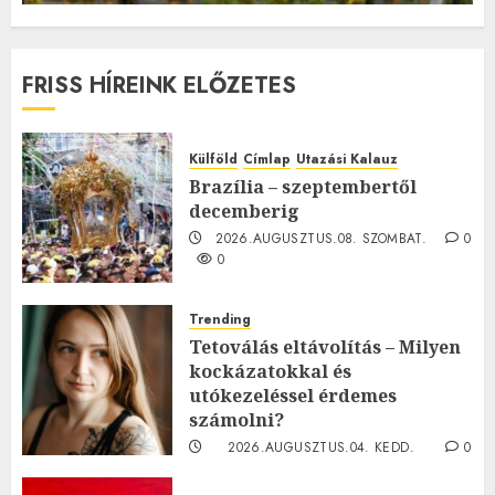
FRISS HÍREINK ELŐZETES
Külföld
Címlap
Utazási Kalauz
Brazília – szeptembertől
decemberig
2026.AUGUSZTUS.08. SZOMBAT.
0
0
Trending
Tetoválás eltávolítás – Milyen
kockázatokkal és
utókezeléssel érdemes
számolni?
2026.AUGUSZTUS.04. KEDD.
0
0