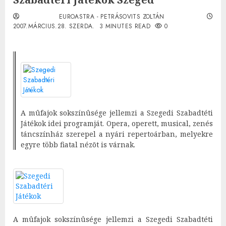
EUROASTRA - PETRÁSOVITS ZOLTÁN
2007.MÁRCIUS.28. SZERDA.
3 MINUTES READ
0
A mûfajok sokszínûsége jellemzi a Szegedi Szabadtéti
Játékok idei programját. Opera, operett, musical, zenés
táncszínház szerepel a nyári repertoárban, melyekre
egyre több fiatal nézõt is várnak.
A mûfajok sokszínûsége jellemzi a Szegedi Szabadtéti