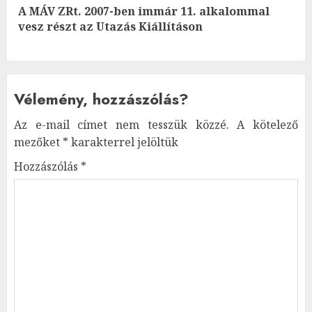
A MÁV ZRt. 2007-ben immár 11. alkalommal
Next
vesz részt az Utazás Kiállításon
post:
Vélemény, hozzászólás?
Az e-mail címet nem tesszük közzé.
A kötelező
mezőket
*
karakterrel jelöltük
Hozzászólás
*