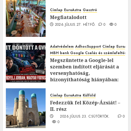
Címlap
EuroAstra
Gasztró
Megfiatalodott
2026.JÚLIUS.27. HÉTFŐ.
0
0
Adatvédelem
AdhocSupport
Címlap
EuroAst
MBH bank Google Csalás és számlafeltörés 
Megszüntette a Google-lel
szemben indított eljárását a
versenyhatóság,
bizonyíthatóság hiányában:
TE mit gondolsz erről?
2026.JÚLIUS.23. CSÜTÖRTÖK.
0
Címlap
EuroAstra
Külföld
0
Fedezzük fel Közép-Ázsiát! –
II. rész
2026.JÚLIUS.23. CSÜTÖRTÖK.
0
0