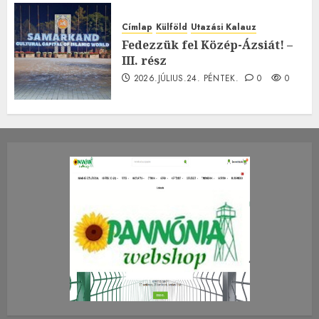
Címlap
Külföld
Utazási Kalauz
Fedezzük fel Közép-Ázsiát! –
III. rész
2026.JÚLIUS.24. PÉNTEK.
0
0