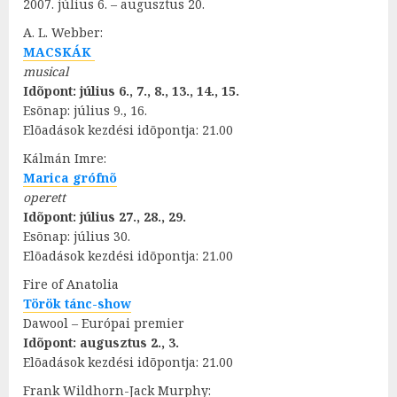
2007. július 6. – augusztus 20.
A. L. Webber:
MACSKÁK
musical
Idõpont: július 6., 7., 8., 13., 14., 15.
Esõnap: július 9., 16.
Elõadások kezdési idõpontja: 21.00
Kálmán Imre:
Marica grófnõ
operett
Idõpont: július 27., 28., 29.
Esõnap: július 30.
Elõadások kezdési idõpontja: 21.00
Fire of Anatolia
Török tánc-show
Dawool – Európai premier
Idõpont: augusztus 2., 3.
Elõadások kezdési idõpontja: 21.00
Frank Wildhorn-Jack Murphy: