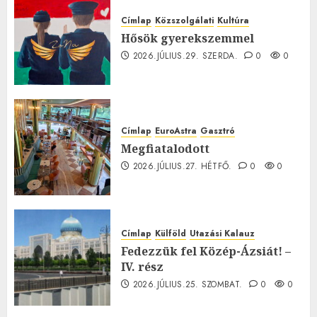
Címlap
Közszolgálati
Kultúra
Hősök gyerekszemmel
2026.JÚLIUS.29. SZERDA.
0
0
Címlap
EuroAstra
Gasztró
Megfiatalodott
2026.JÚLIUS.27. HÉTFŐ.
0
0
Címlap
Külföld
Utazási Kalauz
Fedezzük fel Közép-Ázsiát! –
IV. rész
2026.JÚLIUS.25. SZOMBAT.
0
0