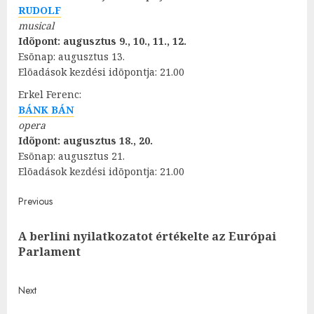
RUDOLF
musical
Idõpont: augusztus 9., 10., 11., 12.
Esõnap: augusztus 13.
Elõadások kezdési idõpontja: 21.00
Erkel Ferenc:
BÁNK BÁN
opera
Idõpont: augusztus 18., 20.
Esõnap: augusztus 21.
Elõadások kezdési idõpontja: 21.00
Post
Previous
navigation
A berlini nyilatkozatot értékelte az Európai
Pre
Parlament
post
Next