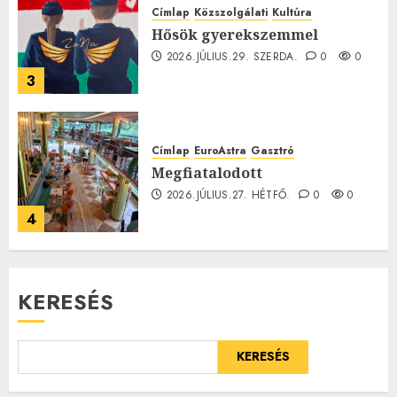
Címlap
Közszolgálati
Kultúra
Hősök gyerekszemmel
2026.JÚLIUS.29. SZERDA.
0
0
3
Címlap
EuroAstra
Gasztró
Megfiatalodott
2026.JÚLIUS.27. HÉTFŐ.
0
0
4
KERESÉS
KERESÉS