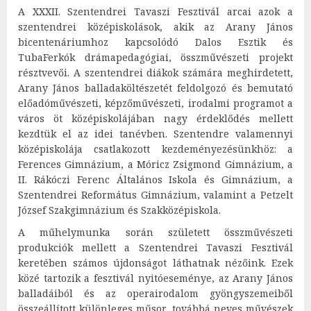
A XXXII. Szentendrei Tavaszi Fesztivál arcai azok a
szentendrei középiskolások, akik az Arany János
bicentenáriumhoz kapcsolódó Dalos Esztik és
TubaFerkók drámapedagógiai, összművészeti projekt
résztvevői. A szentendrei diákok számára meghirdetett,
Arany János balladaköltészetét feldolgozó és bemutató
előadóművészeti, képzőművészeti, irodalmi programot a
város öt középiskolájában nagy érdeklődés mellett
kezdtük el az idei tanévben. Szentendre valamennyi
középiskolája csatlakozott kezdeményezésünkhöz: a
Ferences Gimnázium, a Móricz Zsigmond Gimnázium, a
II. Rákóczi Ferenc Általános Iskola és Gimnázium, a
Szentendrei Református Gimnázium, valamint a Petzelt
József Szakgimnázium és Szakközépiskola.
A műhelymunka során született összművészeti
produkciók mellett a Szentendrei Tavaszi Fesztivál
keretében számos újdonságot láthatnak nézőink. Ezek
közé tartozik a fesztivál nyitóeseménye, az Arany János
balladáiból és az operairodalom gyöngyszemeiből
összeállított különleges műsor, továbbá neves művészek