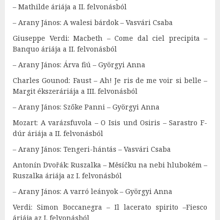
– Mathilde áriája a II. felvonásból
– Arany János: A walesi bárdok – Vasvári Csaba
Giuseppe Verdi: Macbeth – Come dal ciel precipita –
Banquo áriája a II. felvonásból
– Arany János: Árva fiú – Györgyi Anna
Charles Gounod: Faust – Ah! Je ris de me voir si belle –
Margit ékszeráriája a III. felvonásból
– Arany János: Szőke Panni – Györgyi Anna
Mozart: A varázsfuvola – O Isis und Osiris – Sarastro F-
dúr áriája a II. felvonásból
– Arany János: Tengeri-hántás – Vasvári Csaba
Antonín Dvořák: Ruszalka – Měsíčku na nebi hlubokém –
Ruszalka áriája az I. felvonásból
– Arany János: A varró leányok – Györgyi Anna
Verdi: Simon Boccanegra – Il lacerato spirito –Fiesco
áriája az I. felvonásból