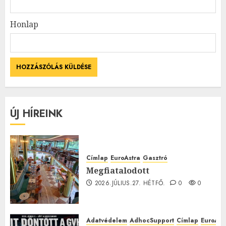
Honlap
ÚJ HÍREINK
Címlap
EuroAstra
Gasztró
Megfiatalodott
2026.JÚLIUS.27. HÉTFŐ.
0
0
Adatvédelem
AdhocSupport
Címlap
EuroAst