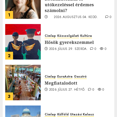
utókezeléssel érdemes
számolni?
1
2026.AUGUSZTUS.04. KEDD.
0
0
Címlap
Közszolgálati
Kultúra
Hősök gyerekszemmel
2026.JÚLIUS.29. SZERDA.
0
0
2
Címlap
EuroAstra
Gasztró
Megfiatalodott
2026.JÚLIUS.27. HÉTFŐ.
0
0
3
Címlap
Külföld
Utazási Kalauz