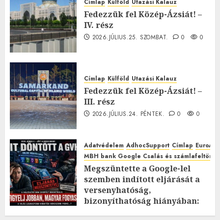
Címlap
Külföld
Utazási Kalauz
Fedezzük fel Közép-Ázsiát! –
IV. rész
2026.JÚLIUS.25. SZOMBAT.
0
0
Címlap
Külföld
Utazási Kalauz
Fedezzük fel Közép-Ázsiát! –
III. rész
2026.JÚLIUS.24. PÉNTEK.
0
0
Adatvédelem
AdhocSupport
Címlap
EuroAst
MBH bank Google Csalás és számlafeltörés 
Megszüntette a Google-lel
szemben indított eljárását a
versenyhatóság,
bizonyíthatóság hiányában:
TE mit gondolsz erről?