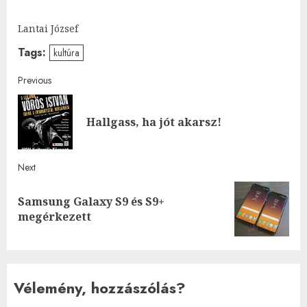
Lantai József
Tags:
kultúra
Post
Previous
navigation
Pre
Hallgass, ha jót akarsz!
post
Next
Samsung Galaxy S9 és S9+
Next
megérkezett
post:
Vélemény, hozzászólás?