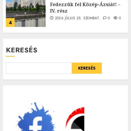
Fedezzük fel Közép-Ázsiát! –
IV. rész
2026.JÚLIUS.25. SZOMBAT.
0
0
4
KERESÉS
KERESÉS