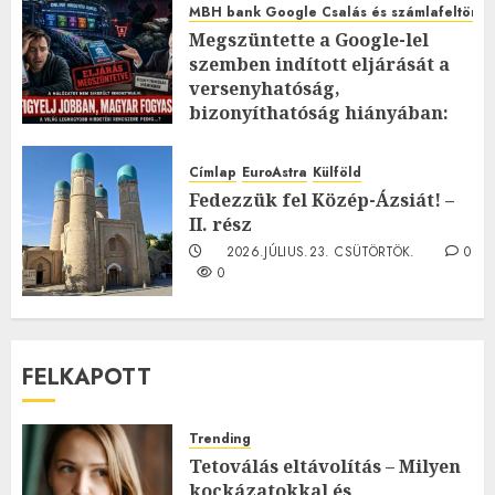
MBH bank Google Csalás és számlafeltörés 
Megszüntette a Google-lel
szemben indított eljárását a
versenyhatóság,
bizonyíthatóság hiányában:
TE mit gondolsz erről?
2026.JÚLIUS.23. CSÜTÖRTÖK.
0
Címlap
EuroAstra
Külföld
0
Fedezzük fel Közép-Ázsiát! –
II. rész
2026.JÚLIUS.23. CSÜTÖRTÖK.
0
0
FELKAPOTT
Trending
Tetoválás eltávolítás – Milyen
kockázatokkal és