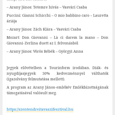
– Arany János: Tetemre hívás – Vasvári Csaba
Puccini: Gianni Schicchi – O mio babbino caro – Lauretta
áriája
– Arany János: Zách Klára – Vasvári Csaba
Mozart: Don Giovanni – Là ci darem la mano – Don
Giovanni-Zerlina duett az I. felvonásból
– Arany János: Vörös Rébék – Györgyi Anna
Jegyek elővételben a Tourinform irodában. Diák- és
nyugdíjasjegyek 50% kedvezménnyel válthatók
(igazolvány felmutatása mellett).
A program az Arany János-emlékév Emlékbizottságának
támogatásával valósult meg.
https://szentendreitavaszifesztival.hu