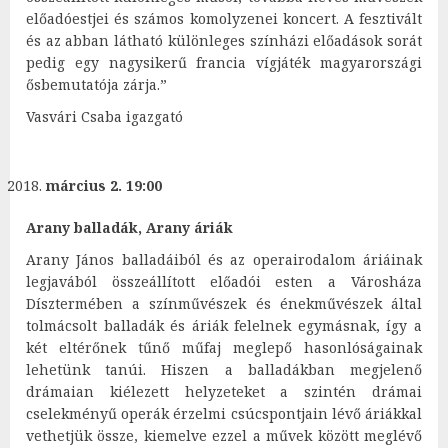
előadóestjei és számos komolyzenei koncert. A fesztivált
és az abban látható különleges színházi előadások sorát
pedig egy nagysikerű francia vígjáték magyarországi
ősbemutatója zárja.”
Vasvári Csaba igazgató
március 2. 19:00
Arany balladák, Arany áriák
Arany János balladáiból és az operairodalom áriáinak
legjavából összeállított előadói esten a Városháza
Dísztermében a színművészek és énekművészek által
tolmácsolt balladák és áriák felelnek egymásnak, így a
két eltérőnek tűnő műfaj meglepő hasonlóságainak
lehetünk tanúi. Hiszen a balladákban megjelenő
drámaian kiélezett helyzeteket a szintén drámai
cselekményű operák érzelmi csúcspontjain lévő áriákkal
vethetjük össze, kiemelve ezzel a művek között meglévő