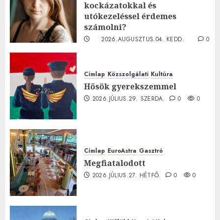
kockázatokkal és
utókezeléssel érdemes
számolni?
2026.AUGUSZTUS.04. KEDD.
0
0
Címlap
Közszolgálati
Kultúra
Hősök gyerekszemmel
2026.JÚLIUS.29. SZERDA.
0
0
Címlap
EuroAstra
Gasztró
Megfiatalodott
2026.JÚLIUS.27. HÉTFŐ.
0
0