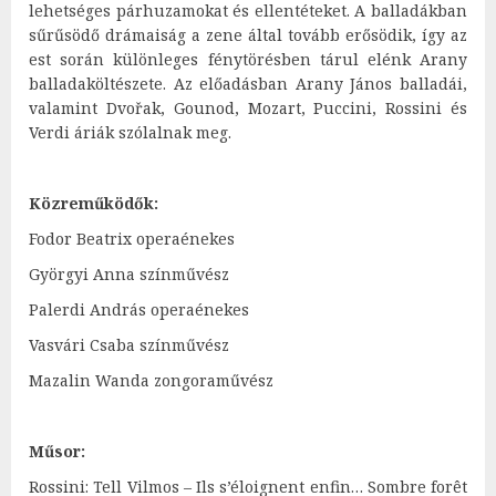
lehetséges párhuzamokat és ellentéteket. A balladákban
sűrűsödő drámaiság a zene által tovább erősödik, így az
est során különleges fénytörésben tárul elénk Arany
balladaköltészete. Az előadásban Arany János balladái,
valamint Dvořak, Gounod, Mozart, Puccini, Rossini és
Verdi áriák szólalnak meg.
Közreműködők:
Fodor Beatrix operaénekes
Györgyi Anna színművész
Palerdi András operaénekes
Vasvári Csaba színművész
Mazalin Wanda zongoraművész
Műsor:
Rossini: Tell Vilmos – Ils s’éloignent enfin… Sombre forêt