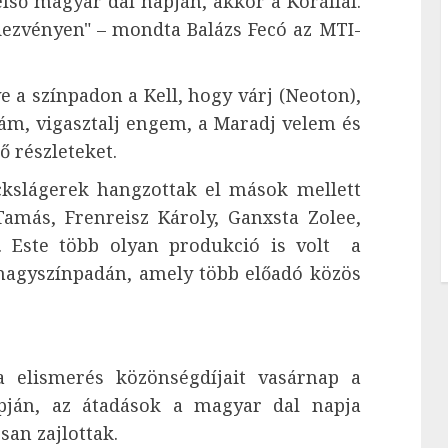
első magyar dal napján, akkor a Korállal.
dezvényen" – mondta Balázs Fecó az MTI-
 a színpadon a Kell, hogy várj (Neoton),
ám, vigasztalj engem, a Maradj velem és
ő részleteket.
slágerek hangzottak el mások mellett
Tamás, Frenreisz Károly, Ganxsta Zolee,
. Este több olyan produkció is volt a
 nagyszínpadán, amely több előadó közös
 elismerés közönségdíjait vasárnap a
apján, az átadások a magyar dal napja
an zajlottak.