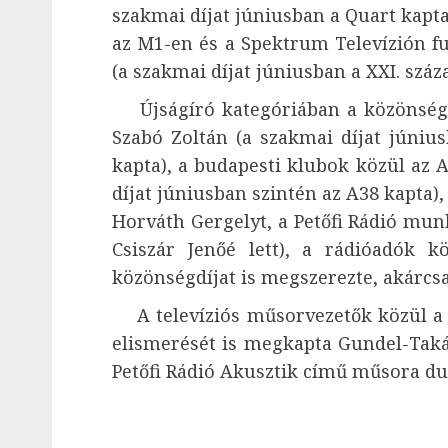
szakmai díjat júniusban a Quart kapta
az M1-en és a Spektrum Televízión f
(a szakmai díjat júniusban a XXI. szá
Újságíró kategóriában a közönségs
Szabó Zoltán (a szakmai díjat júniu
kapta), a budapesti klubok közül az 
díjat júniusban szintén az A38 kapta)
Horváth Gergelyt, a Petőfi Rádió munk
Csiszár Jenőé lett), a rádióadók 
közönségdíjat is megszerezte, akárcsa
A televíziós műsorvezetők közül a 
elismerését is megkapta Gundel-Taká
Petőfi Rádió Akusztik című műsora du