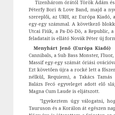
Tizenhárom órától Török Ádám és a
Péterfy Bori & Love Band, majd a n
szereplői, az URH, az Európa Kiadó, 
egy-egy számmal. A következő blokkb
Utcai Fiúk, a Pa-Dö-Dö, a Republic, 
feladatait is ellátó Novák Péter új form
Menyhárt Jenő (Európa Kiadó)
A
Cannibals, a Sub Bass Monster, Fluor,
Massif egy-egy számát óriási ovációv
Ezt követően újra a rocké lett a fősze
nélkül, Requiem), a Takács Tamás 
Balázs Fecó egyveleget adott elő sl
Magna Cum Laude is eljátszott.
"Igyekeztem úgy válogatni, hogy 
Tauruson és a Korálon át egészen nap