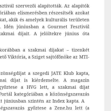
vál szervezői alapították. Az alapítók
óriában elismerésben részesítsék azokat
t, akik és amelyek kulturális területen
. Idén júniusban a Gourmet Fesztivál
akmai díjait. A jelöltekre június óta
rábban a szakmai díjakat – tizenkét
ető Viktória, a Sziget sajtófőnöke az MTI-
nségdíjat a szegedi JATE Klub kapta,
mai díjat is kiérdemelte. A magazin
győztese a HVG lett, a szakmai díjat
Portál kategóriában a közönségszavazás
jat júniusban szintén az Index kapta. A
égszavazás győztese a Zene.hu lett (a