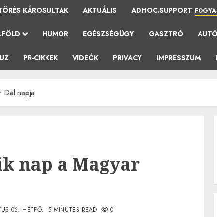
TÖRÉS KÁROSULTAK
AKTUÁLIS
ADHOC.SUPPORT
FOGYA
LFÖLD
HUMOR
EGÉSZSÉGÜGY
GASZTRÓ
AUT
AUZ
PR-CIKKEK
VIDEÓK
PRIVACY
IMPRESSZUM
r Dal napja
2-ik nap a Magyar
US.06. HÉTFŐ.
5 MINUTES READ
0