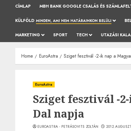
CÍMLAP
MBH BANK GOOGLE CSALÁS ÉS SZÁMLAFEL
KÜLFÖLD
BE
MINDEN, AMI NEM HATÁRAINKON BELÜLI
MARKETING
SPORT
TECH
UTAZÁSI KAL
Home
EuroAstra
Sziget fesztivál -2-ik nap a Magya
EuroAstra
Sziget fesztivál -
Dal napja
EUROASTRA - PETRÁSOVITS ZOLTÁN
2012.AUGUSZT