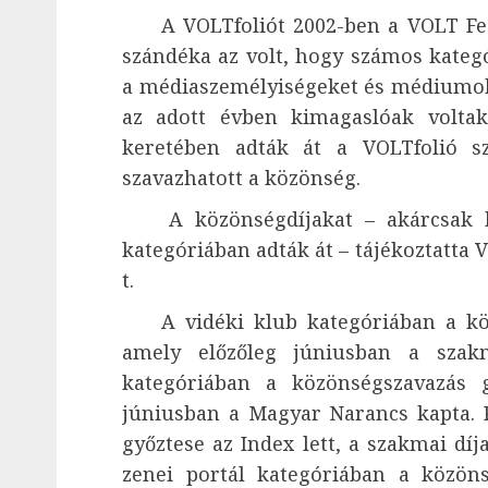
A VOLTfoliót 2002-ben a VOLT Feszti
szándéka az volt, hogy számos kateg
a médiaszemélyiségeket és médiumoka
az adott évben kimagaslóak voltak
keretében adták át a VOLTfolió sz
szavazhatott a közönség.
A közönségdíjakat – akárcsak ko
kategóriában adták át – tájékoztatta V
t.
A vidéki klub kategóriában a közö
amely előzőleg júniusban a szak
kategóriában a közönségszavazás 
júniusban a Magyar Narancs kapta. 
győztese az Index lett, a szakmai dí
zenei portál kategóriában a közöns