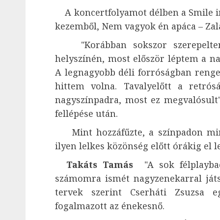
A koncertfolyamot délben a Smile ind
kezemből, Nem vagyok én apáca – Zalat
"Korábban sokszor szerepeltem a 
helyszínén, most először léptem a n
A legnagyobb déli forróságban renge
hittem volna. Tavalyelőtt a retró
nagyszínpadra, most ez megvalósult
fellépése után.
Mint hozzáfűzte, a színpadon mindi
ilyen lelkes közönség előtt órákig el l
Takáts Tamás
"A sok félplayback
számomra ismét nagyzenekarral játs
tervek szerint Cserháti Zsuzsa e
fogalmazott az énekesnő.