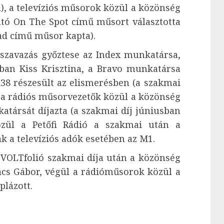
), a televíziós műsorok közül a közönség
utó On The Spot című műsort választotta
zad című műsor kapta).
zavazás győztese az Index munkatársa,
sban Kiss Krisztina, a Bravo munkatársa
A38 részesült az elismerésben (a szakmai
, a rádiós műsorvezetők közül a közönség
atársát díjazta (a szakmai díj júniusban
közül a Petőfi Rádió a szakmai után a
k a televíziós adók esetében az M1.
VOLTfolió szakmai díja után a közönség
cs Gábor, végül a rádióműsorok közül a
plázott.