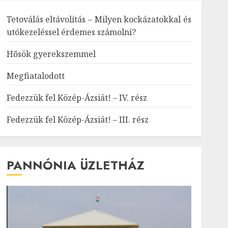
Tetoválás eltávolítás – Milyen kockázatokkal és
utókezeléssel érdemes számolni?
Hősök gyerekszemmel
Megfiatalodott
Fedezzük fel Közép-Ázsiát! – IV. rész
Fedezzük fel Közép-Ázsiát! – III. rész
PANNÓNIA ÜZLETHÁZ