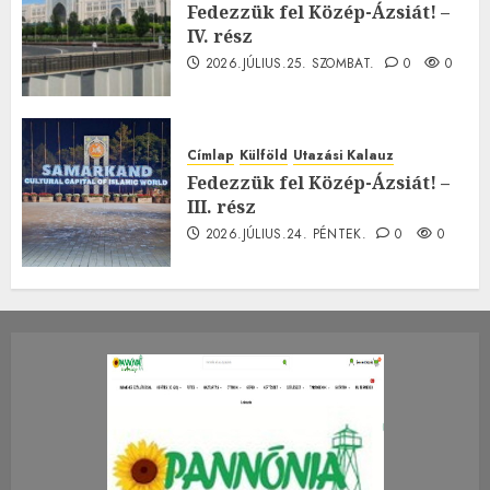
Fedezzük fel Közép-Ázsiát! –
IV. rész
2026.JÚLIUS.25. SZOMBAT.
0
0
Címlap
Külföld
Utazási Kalauz
Fedezzük fel Közép-Ázsiát! –
III. rész
2026.JÚLIUS.24. PÉNTEK.
0
0