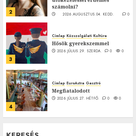
számolni?
2
2026.AUGUSZTUS.04. KEDD.
0
0
Címlap
Közszolgálati
Kultúra
Hősök gyerekszemmel
2026.JÚLIUS.29. SZERDA.
0
0
3
Címlap
EuroAstra
Gasztró
Megfiatalodott
2026.JÚLIUS.27. HÉTFŐ.
0
0
4
KERESÉS