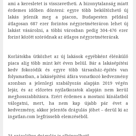
ami a keresletet is visszavetheti. A bizonytalanság miatt
érdemes időben dönteni: egyre több beköltözhető új
lakás jelenik meg a piacon, Budapesten például
átlagosan 687 ezer forintos négyzetméteráron lehet új
lakást vásárolni, a többi városban pedig 304-476 ezer
forint között szóródnak az átlagos négyzetméterárak.
Korlátokba ütközhet az új lakások egyébként élénkülő
piaca alig több mint két éven belül. Bár a lakásépítési
kedv fokozódik és egyre több társasház-építés van
folyamatban, a lakásépítési áfára vonatkozó kedvezmény
azonban a jelenlegi szabályozás alapján 2019 végén
lejár, és az előzetes nyilatkozatok alapján nem kerül
meghosszabbításra. Ezért érdemes a mostani kínálatból
válogatni, mert, ha nem kap újabb pár évet a
kedvezmény, akkor jelentős drágulás jöhet – derül ki az
ingatlan.com legfrissebb elemzéséből.
21 százalékos drágulás is elképzelhető