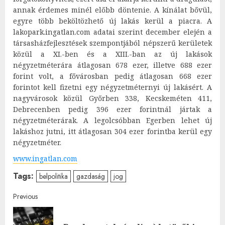
annak érdemes minél előbb döntenie. A kínálat bővül,
egyre több beköltözhető új lakás kerül a piacra. A
lakopark.ingatlan.com adatai szerint december elején a
társasházfejlesztések szempontjából népszerű kerületek
közül a XI.-ben és a XIII.-ban az új lakások
négyzetméterára átlagosan 678 ezer, illetve 688 ezer
forint volt, a fővárosban pedig átlagosan 668 ezer
forintot kell fizetni egy négyzetméternyi új lakásért. A
nagyvárosok közül Győrben 338, Kecskeméten 411,
Debrecenben pedig 396 ezer forintnál jártak a
négyzetméterárak. A legolcsóbban Egerben lehet új
lakáshoz jutni, itt átlagosan 304 ezer forintba kerül egy
négyzetméter.
www.ingatlan.com
Tags:
belpolitika
gazdaság
jog
Post
Previous
navigation
Pre