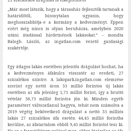
„Már most látszik, hogy a társasház-fejlesztők tartanak a
határidőtől, bizonytalan ugyanis, hogy
meghosszabbítja-e a kormány a kedvezményt. Éppen
ezért még nincs is olyan beruházás, amelyben 2020
utáni átadással hirdetnének lakásokat.” – mondta
Balogh László, az ingatlan.com vezető gazdasági
szakértője.
Egy átlagos lakás esetében jelentős drágulást hozhat, ha
a kedvezményes áfakulcs visszatér az eredeti, 27
százalékos szintre. A lakopark.ingatlan.com elemzése
szerint egy nettó áron 35 millió forintos új lakás
esetében az áfa jelenleg 1,75 millió forint, így a bruttó
vételár 36,75 millió forintra jön ki. Minden egyéb
paramétert változatlanul hagyva, tehát nem számolva a
2019 végéig bekövetkező drágulást a nettó 35 milliós
lakás 27 százalékos áfa esetén 44,45 millió forintba
kerülne, az áfatartalom ebből 9,45 millió forintot tesz ki.
Ha ez a forgatókönyv valósul meg, akkor kizárólag az áfa