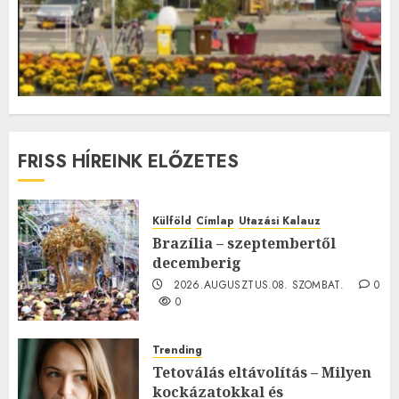
FRISS HÍREINK ELŐZETES
Külföld
Címlap
Utazási Kalauz
Brazília – szeptembertől
decemberig
2026.AUGUSZTUS.08. SZOMBAT.
0
0
Trending
Tetoválás eltávolítás – Milyen
kockázatokkal és