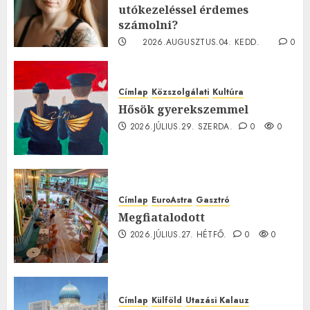
utókezeléssel érdemes
számolni?
2026.AUGUSZTUS.04. KEDD.
0
0
Címlap
Közszolgálati
Kultúra
Hősök gyerekszemmel
2026.JÚLIUS.29. SZERDA.
0
0
Címlap
EuroAstra
Gasztró
Megfiatalodott
2026.JÚLIUS.27. HÉTFŐ.
0
0
Címlap
Külföld
Utazási Kalauz