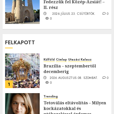
Fedezzük fel Közép-Ázsiát! –
II. rész
2026.JÚLIUS.23. CSÜTÖRTÖK.
0
0
FELKAPOTT
Külföld
Címlap
Utazási Kalauz
Brazília – szeptembertől
decemberig
2026.AUGUSZTUS.08. SZOMBAT.
0
0
1
Trending
Tetoválás eltávolítás – Milyen
kockázatokkal és
utókezeléssel érdemes