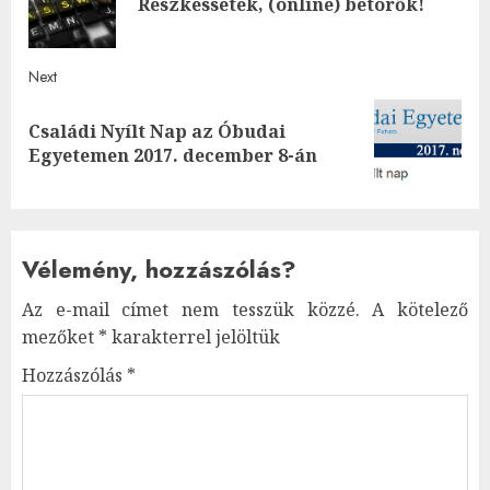
Reszkessetek, (online) betörők!
post
Next
Családi Nyílt Nap az Óbudai
Next
Egyetemen 2017. december 8-án
post:
Vélemény, hozzászólás?
Az e-mail címet nem tesszük közzé.
A kötelező
mezőket
*
karakterrel jelöltük
Hozzászólás
*