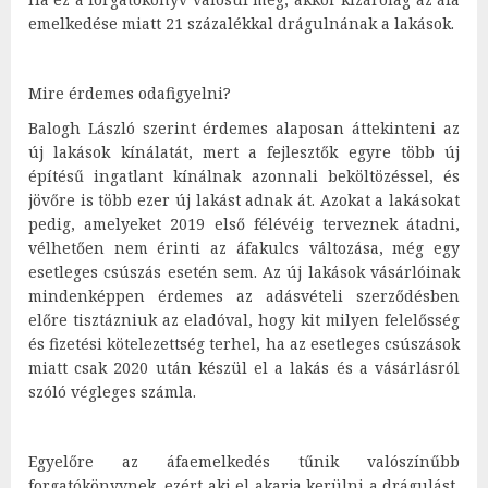
emelkedése miatt 21 százalékkal drágulnának a lakások.
Mire érdemes odafigyelni?
Balogh László szerint érdemes alaposan áttekinteni az
új lakások kínálatát, mert a fejlesztők egyre több új
építésű ingatlant kínálnak azonnali beköltözéssel, és
jövőre is több ezer új lakást adnak át. Azokat a lakásokat
pedig, amelyeket 2019 első félévéig terveznek átadni,
vélhetően nem érinti az áfakulcs változása, még egy
esetleges csúszás esetén sem. Az új lakások vásárlóinak
mindenképpen érdemes az adásvételi szerződésben
előre tisztázniuk az eladóval, hogy kit milyen felelősség
és fizetési kötelezettség terhel, ha az esetleges csúszások
miatt csak 2020 után készül el a lakás és a vásárlásról
szóló végleges számla.
Egyelőre az áfaemelkedés tűnik valószínűbb
forgatókönyvnek, ezért aki el akarja kerülni a drágulást,