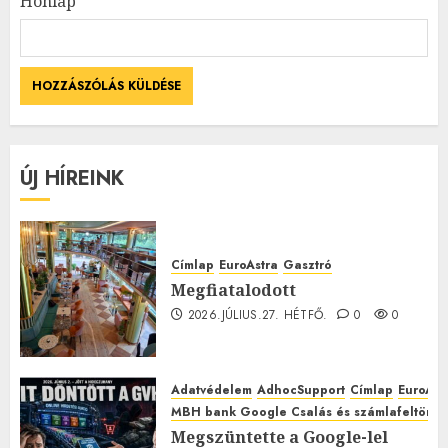
Honlap
ÚJ HÍREINK
Címlap
EuroAstra
Gasztró
Megfiatalodott
2026.JÚLIUS.27. HÉTFŐ.
0
0
Adatvédelem
AdhocSupport
Címlap
EuroAst
MBH bank Google Csalás és számlafeltörés 
Megszüntette a Google-lel