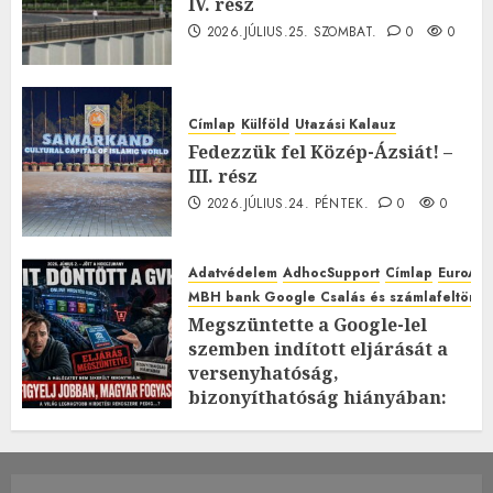
IV. rész
2026.JÚLIUS.25. SZOMBAT.
0
0
Címlap
Külföld
Utazási Kalauz
Fedezzük fel Közép-Ázsiát! –
III. rész
2026.JÚLIUS.24. PÉNTEK.
0
0
Adatvédelem
AdhocSupport
Címlap
EuroAst
MBH bank Google Csalás és számlafeltörés 
Megszüntette a Google-lel
szemben indított eljárását a
versenyhatóság,
bizonyíthatóság hiányában:
TE mit gondolsz erről?
2026.JÚLIUS.23. CSÜTÖRTÖK.
0
0