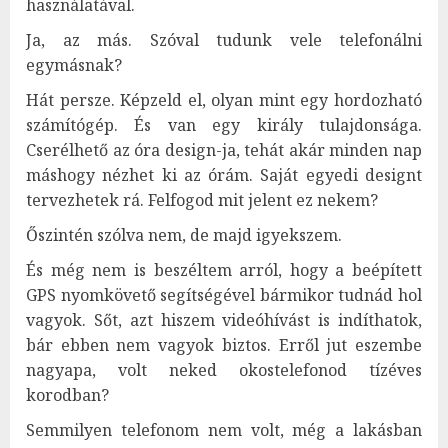
használatával.
Ja, az más. Szóval tudunk vele telefonálni
egymásnak?
Hát persze. Képzeld el, olyan mint egy hordozható
számítógép. És van egy király tulajdonsága.
Cserélhető az óra design-ja, tehát akár minden nap
máshogy nézhet ki az órám. Saját egyedi designt
tervezhetek rá. Felfogod mit jelent ez nekem?
Őszintén szólva nem, de majd igyekszem.
És még nem is beszéltem arról, hogy a beépített
GPS nyomkövető segítségével bármikor tudnád hol
vagyok. Sőt, azt hiszem videóhívást is indíthatok,
bár ebben nem vagyok biztos. Erről jut eszembe
nagyapa, volt neked okostelefonod tízéves
korodban?
Semmilyen telefonom nem volt, még a lakásban