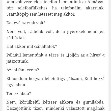
sem volt vezetékes telefon. Lementünk az Almássy-
téri telefonfülkéhez ha telefonálni akartunk.
Számítógép sem létezett még akkor.
De tévé az csak volt?
Nem volt, rádiónk volt, de a gyerekek nemigen
rádióztak.
Hát akkor mit csináltatok?
Például lementünk a térre és „Jöjjön az a híres”-t
játszottunk.
Az mi fán terem?
Elmondom hogyan lehetettígy játszani, Kell hozzá
egy labda.
Teniszlabda?
Nem, körülbelül kétszer akkora és gumilabda.
Összejöttünk tízen, mindenki választott magának