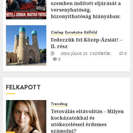
szemben indított eljárását a
versenyhatóság,
bizonyíthatóság hiányában:
TE mit gondolsz erről?
2026.JÚLIUS.23. CSÜTÖRTÖK.
0
Címlap
EuroAstra
Külföld
0
Fedezzük fel Közép-Ázsiát! –
II. rész
2026.JÚLIUS.23. CSÜTÖRTÖK.
0
0
FELKAPOTT
Trending
Tetoválás eltávolítás – Milyen
kockázatokkal és
utókezeléssel érdemes
számolni?