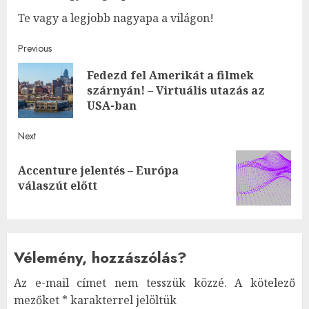
Te vagy a legjobb nagyapa a világon!
Post
Previous
Fedezd fel Amerikát a filmek
navigation
Pre
szárnyán! – Virtuális utazás az
post
USA-ban
Next
Accenture jelentés – Európa
Next
válaszút előtt
post:
Vélemény, hozzászólás?
Az e-mail címet nem tesszük közzé.
A kötelező
mezőket
*
karakterrel jelöltük