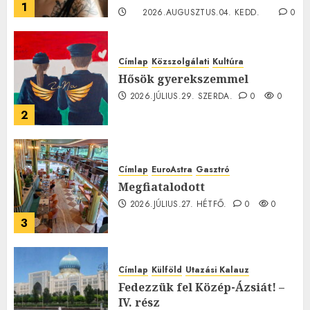
1
2026.AUGUSZTUS.04. KEDD.
0
0
Címlap
Közszolgálati
Kultúra
Hősök gyerekszemmel
2026.JÚLIUS.29. SZERDA.
0
0
2
Címlap
EuroAstra
Gasztró
Megfiatalodott
2026.JÚLIUS.27. HÉTFŐ.
0
0
3
Címlap
Külföld
Utazási Kalauz
Fedezzük fel Közép-Ázsiát! –
IV. rész