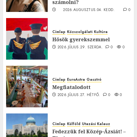
számolni?
2026.AUGUSZTUS.04. KEDD.
0
0
Címlap
Közszolgálati
Kultúra
Hősök gyerekszemmel
2026.JÚLIUS.29. SZERDA.
0
0
Címlap
EuroAstra
Gasztró
Megfiatalodott
2026.JÚLIUS.27. HÉTFŐ.
0
0
Címlap
Külföld
Utazási Kalauz
Fedezzük fel Közép-Ázsiát! –