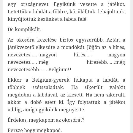
egy országnevet. Egyikünk vezette a játékot.
Letettük a labdát a földre, körülálltuk, lehajoltunk,
kinyújtottuk kezünket a labda felé.
De komplikált.
Az okosóra kezelése biztos egyszerűbb. Aztán a
játékvezető elkezdte a mondókát. Jöjjön az a híres,
nevezetes…….nagyon híres….. nagyon
nevezetes……még híresebb……még
nevezetesebb…….Belgium!!
Ekkor a Belgium-gyerek felkapta a labdát, a
többiek szétszaladtak. Ha sikerült valakit
megdobni a labdával, az kiesett. Ha nem sikerült,
akkor a dobó esett ki. Így folytattuk a játékot
addig, amíg egyikünk megnyerte.
Érdekes, megkapom az okosórát?
Persze hogy megkapod.