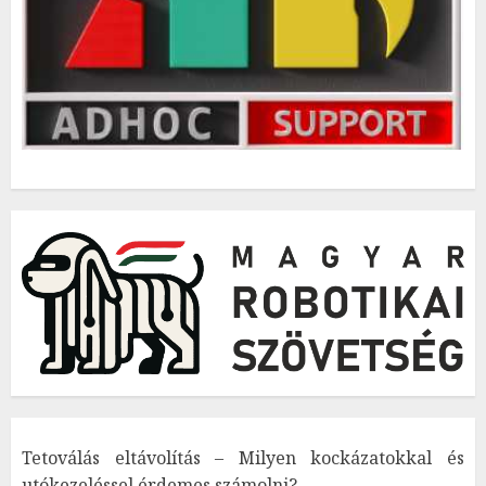
Tetoválás eltávolítás – Milyen kockázatokkal és
utókezeléssel érdemes számolni?