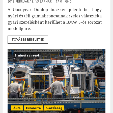
2018.FEBRUÁR.18. VASÁRNAP.
0
0
A Goodyear Dunlop büszkén jelenti be, hogy
nyári és téli gumiabroncsainak széles választéka
gyári szerelésként kerülhet a BMW 5-ös sorozat
modelljeire.
TOVÁBBI RÉSZLETEK
3 minutes read
Autó
EuroAstra
Gazdaság