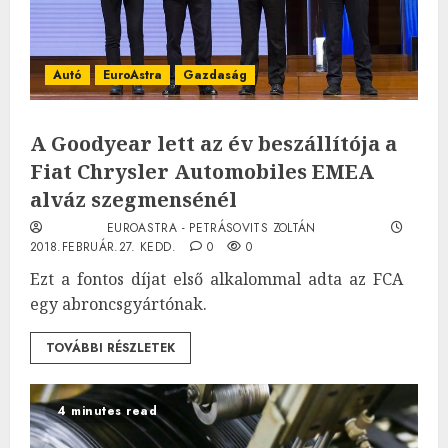
Autó
EuroAstra
Gazdaság
A Goodyear lett az év beszállítója a
Fiat Chrysler Automobiles EMEA
alváz szegmensénél
EUROASTRA - PETRÁSOVITS ZOLTÁN
2018.FEBRUÁR.27. KEDD.
0
0
Ezt a fontos díjat első alkalommal adta az FCA
egy abroncsgyártónak.
TOVÁBBI RÉSZLETEK
4 minutes read