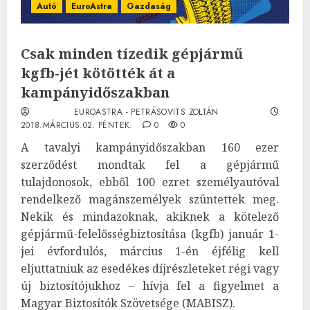
Autó
EuroAstra
Gazdaság
Csak minden tízedik gépjármű
kgfb-jét kötötték át a
kampányidőszakban
EUROASTRA - PETRÁSOVITS ZOLTÁN
2018.MÁRCIUS.02. PÉNTEK.
0
0
A tavalyi kampányidőszakban 160 ezer
szerződést mondtak fel a gépjármű
tulajdonosok, ebből 100 ezret személyautóval
rendelkező magánszemélyek szüntettek meg.
Nekik és mindazoknak, akiknek a kötelező
gépjármű-felelősségbiztosítása (kgfb) január 1-
jei évfordulós, március 1-én éjfélig kell
eljuttatniuk az esedékes díjrészleteket régi vagy
új biztosítójukhoz – hívja fel a figyelmet a
Magyar Biztosítók Szövetsége (MABISZ).