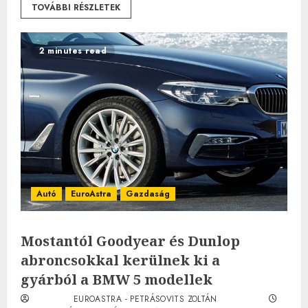
TOVÁBBI RÉSZLETEK
2 minutes read
Autó
EuroAstra
Gazdaság
Mostantól Goodyear és Dunlop
abroncsokkal kerülnek ki a
gyárból a BMW 5 modellek
EUROASTRA - PETRÁSOVITS ZOLTÁN