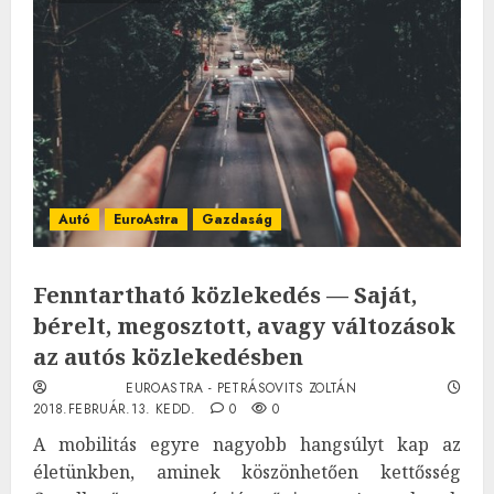
Autó
EuroAstra
Gazdaság
Fenntartható közlekedés — Saját,
bérelt, megosztott, avagy változások
az autós közlekedésben
EUROASTRA - PETRÁSOVITS ZOLTÁN
2018.FEBRUÁR.13. KEDD.
0
0
A mobilitás egyre nagyobb hangsúlyt kap az
életünkben, aminek köszönhetően kettősség