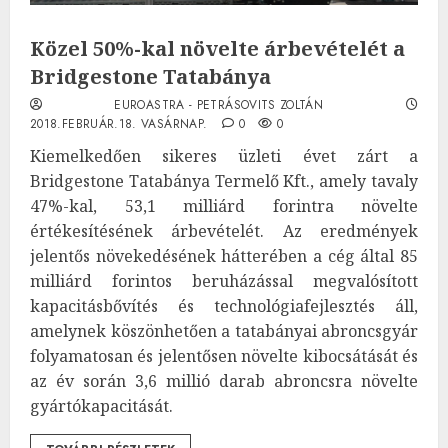
Közel 50%-kal növelte árbevételét a
Bridgestone Tatabánya
EUROASTRA - PETRÁSOVITS ZOLTÁN
2018.FEBRUÁR.18. VASÁRNAP.
0
0
Kiemelkedően sikeres üzleti évet zárt a
Bridgestone Tatabánya Termelő Kft., amely tavaly
47%-kal, 53,1 milliárd forintra növelte
értékesítésének árbevételét. Az eredmények
jelentős növekedésének hátterében a cég által 85
milliárd forintos beruházással megvalósított
kapacitásbővítés és technológiafejlesztés áll,
amelynek köszönhetően a tatabányai abroncsgyár
folyamatosan és jelentősen növelte kibocsátását és
az év során 3,6 millió darab abroncsra növelte
gyártókapacitását.