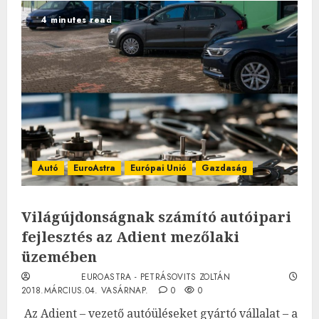
4 minutes read
Autó
EuroAstra
Európai Unió
Gazdaság
Világújdonságnak számító autóipari
fejlesztés az Adient mezőlaki
üzemében
EUROASTRA - PETRÁSOVITS ZOLTÁN
2018.MÁRCIUS.04. VASÁRNAP.
0
0
Az Adient – vezető autóüléseket gyártó vállalat – a