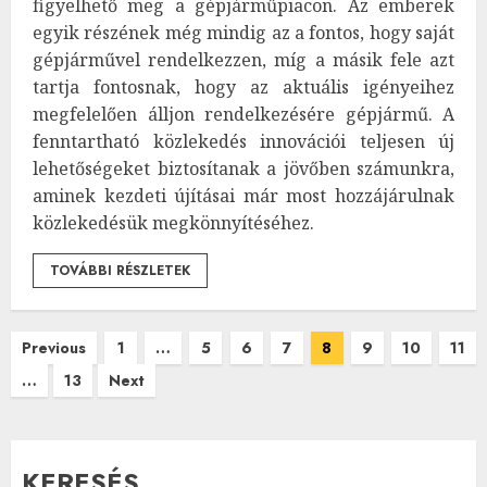
figyelhető meg a gépjárműpiacon. Az emberek
egyik részének még mindig az a fontos, hogy saját
gépjárművel rendelkezzen, míg a másik fele azt
tartja fontosnak, hogy az aktuális igényeihez
megfelelően álljon rendelkezésére gépjármű. A
fenntartható közlekedés innovációi teljesen új
lehetőségeket biztosítanak a jövőben számunkra,
aminek kezdeti újításai már most hozzájárulnak
közlekedésük megkönnyítéséhez.
TOVÁBBI RÉSZLETEK
Bejegyzések
Previous
1
…
5
6
7
8
9
10
11
…
13
Next
lapozása
KERESÉS