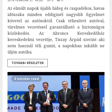
2018.FEBRUÁR.27. KEDD.
0
0
Az elmúlt napok újabb hideg és csapadékos, havas
időszaka minden eddiginél nagyobb figyelmet
követel az autósoktól. Csak téliesített autóval,
türelmes vezetéssel garantálható a biztonságos
közlekedés. Az Abroncs Kereskedőház
kereskedelmi vezetője, Tiszay Árpád szerint aki
nem használ téli gumit, a napokban inkább ne
üljön autóba.
TOVÁBBI RÉSZLETEK
2 minutes read