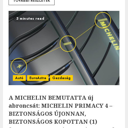
TOVÁBBI RÉSZLETEK
3 minutes read
Autó
EuroAstra
Gazdaság
A MICHELIN BEMUTATTA új
abroncsát: MICHELIN PRIMACY 4 –
BIZTONSÁGOS ÚJONNAN,
BIZTONSÁGOS KOPOTTAN (1)