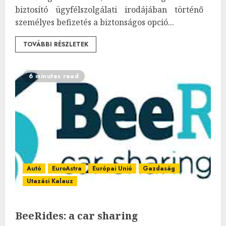
biztosító ügyfélszolgálati irodájában történő
személyes befizetés a biztonságos opció...
TOVÁBBI RÉSZLETEK
6 minutes read
Autó
EuroAstra
Európai Unió
Gazdaság
Utazási Kalauz
BeeRides: a car sharing