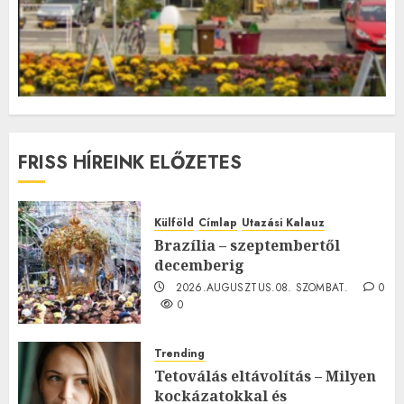
FRISS HÍREINK ELŐZETES
Külföld
Címlap
Utazási Kalauz
Brazília – szeptembertől
decemberig
2026.AUGUSZTUS.08. SZOMBAT.
0
0
Trending
Tetoválás eltávolítás – Milyen
kockázatokkal és