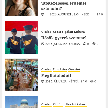
utókezeléssel érdemes
számolni?
2026.AUGUSZTUS.04. KEDD.
0
0
Címlap
Közszolgálati
Kultúra
Hősök gyerekszemmel
2026.JÚLIUS.29. SZERDA.
0
0
Címlap
EuroAstra
Gasztró
Megfiatalodott
2026.JÚLIUS.27. HÉTFŐ.
0
0
Címlap
Külföld
Utazási Kalauz