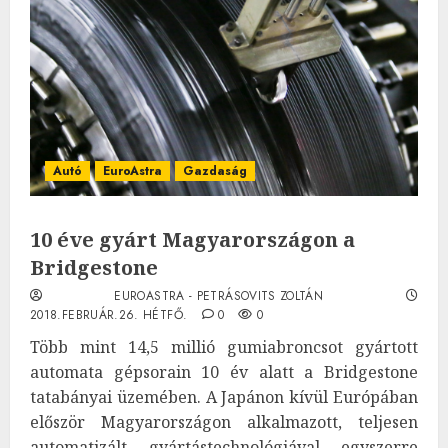
Autó
EuroAstra
Gazdaság
10 éve gyárt Magyarországon a
Bridgestone
EUROASTRA - PETRÁSOVITS ZOLTÁN
2018.FEBRUÁR.26. HÉTFŐ.
0
0
Több mint 14,5 millió gumiabroncsot gyártott
automata gépsorain 10 év alatt a Bridgestone
tatabányai üzemében. A Japánon kívül Európában
először Magyarországon alkalmazott, teljesen
automatizált gyártástechnológiával egyszerre