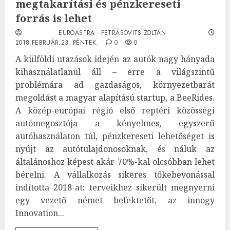
megtakarítási és pénzkereseti
forrás is lehet
EUROASTRA - PETRÁSOVITS ZOLTÁN
2018.FEBRUÁR.23. PÉNTEK.
0
0
A külföldi utazások idején az autók nagy hányada
kihasználatlanul áll – erre a világszintű
problémára ad gazdaságos, környezetbarát
megoldást a magyar alapítású startup, a BeeRides.
A közép-európai régió első reptéri közösségi
autómegosztója a kényelmes, egyszerű
autóhasználaton túl, pénzkereseti lehetőséget is
nyújt az autótulajdonosoknak, és náluk az
általánoshoz képest akár 70%-kal olcsóbban lehet
bérelni. A vállalkozás sikeres tőkebevonással
indította 2018-at: terveikhez sikerült megnyerni
egy vezető német befektetőt, az innogy
Innovation...