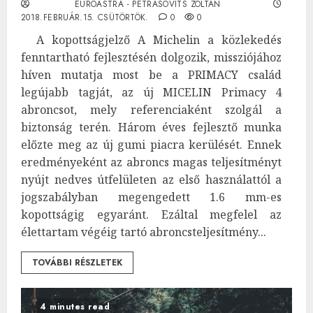
EUROASTRA - PETRÁSOVITS ZOLTÁN
2018.FEBRUÁR.15. CSÜTÖRTÖK.
0
0
A kopottságjelző A Michelin a közlekedés
fenntartható fejlesztésén dolgozik, missziójához
híven mutatja most be a PRIMACY család
legújabb tagját, az új MICELIN Primacy 4
abroncsot, mely referenciaként szolgál a
biztonság terén. Három éves fejlesztő munka
előzte meg az új gumi piacra kerülését. Ennek
eredményeként az abroncs magas teljesítményt
nyújt nedves útfelületen az első használattól a
jogszabályban megengedett 1.6 mm-es
kopottságig egyaránt. Ezáltal megfelel az
élettartam végéig tartó abroncsteljesítmény...
TOVÁBBI RÉSZLETEK
4 minutes read