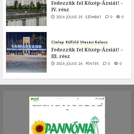
Fedezzük fel Közép-Ázsiát! –
IV. rész
2026.JÚLIUS.25. SZOMBAT.
0
0
Címlap
Külföld
Utazási Kalauz
Fedezzük fel Közép-Ázsiát! –
III. rész
2026.JÚLIUS.24. PÉNTEK.
0
0