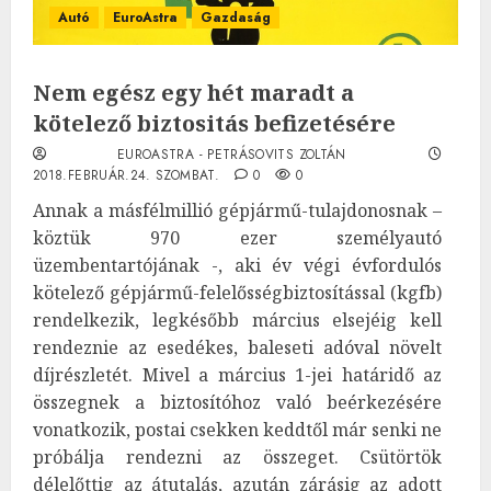
Autó
EuroAstra
Gazdaság
Nem egész egy hét maradt a
kötelező biztositás befizetésére
EUROASTRA - PETRÁSOVITS ZOLTÁN
2018.FEBRUÁR.24. SZOMBAT.
0
0
Annak a másfélmillió gépjármű-tulajdonosnak –
köztük 970 ezer személyautó
üzembentartójának -, aki év végi évfordulós
kötelező gépjármű-felelősségbiztosítással (kgfb)
rendelkezik, legkésőbb március elsejéig kell
rendeznie az esedékes, baleseti adóval növelt
díjrészletét. Mivel a március 1-jei határidő az
összegnek a biztosítóhoz való beérkezésére
vonatkozik, postai csekken keddtől már senki ne
próbálja rendezni az összeget. Csütörtök
délelőttig az átutalás, azután zárásig az adott