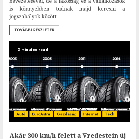
bevezetésével, de a lakosság és a vállalkozások
is könnyebben tudnak majd keresni a
jogszabályok között.
TOVÁBBI RÉSZLETEK
3 minutes read
Autó
EuroAstra
Gazdaság
Internet
Tech
Akár 300 km/h felett a Vredestein új