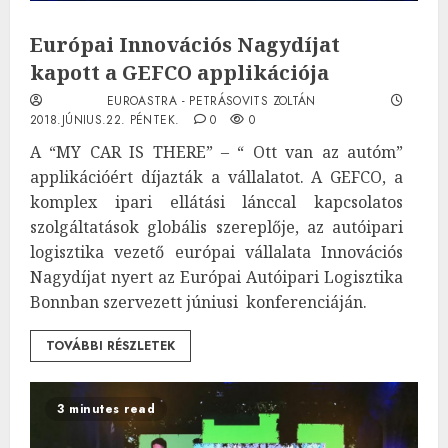
Európai Innovációs Nagydíjat
kapott a GEFCO applikációja
EUROASTRA - PETRÁSOVITS ZOLTÁN
2018.JÚNIUS.22. PÉNTEK.
0
0
A “MY CAR IS THERE” – “ Ott van az autóm”
applikációért díjazták a vállalatot. A GEFCO, a
komplex ipari ellátási lánccal kapcsolatos
szolgáltatások globális szereplője, az autóipari
logisztika vezető európai vállalata Innovációs
Nagydíjat nyert az Európai Autóipari Logisztika
Bonnban szervezett júniusi konferenciáján.
TOVÁBBI RÉSZLETEK
3 minutes read