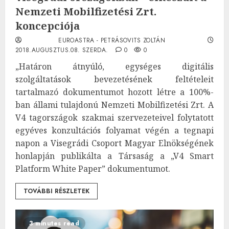
Nemzeti Mobilfizetési Zrt.
koncepciója
EUROASTRA - PETRÁSOVITS ZOLTÁN
2018.AUGUSZTUS.08. SZERDA.
0
0
„Határon átnyúló, egységes digitális
szolgáltatások bevezetésének feltételeit
tartalmazó dokumentumot hozott létre a 100%-
ban állami tulajdonú Nemzeti Mobilfizetési Zrt. A
V4 tagországok szakmai szervezeteivel folytatott
egyéves konzultációs folyamat végén a tegnapi
napon a Visegrádi Csoport Magyar Elnökségének
honlapján publikálta a Társaság a „V4 Smart
Platform White Paper” dokumentumot.
TOVÁBBI RÉSZLETEK
3 minutes read