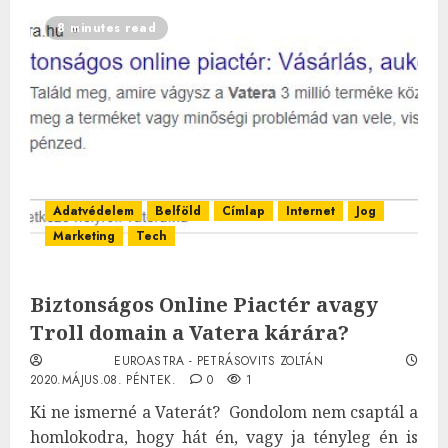
8 minutes read
Adatvédelem
Belföld
Címlap
Internet
Jog
Marketing
Tech
Biztonságos Online Piactér avagy
Troll domain a Vatera kárára?
EUROASTRA - PETRÁSOVITS ZOLTÁN
2020.MÁJUS.08. PÉNTEK.
0
1
Ki ne ismerné a Vaterát? Gondolom nem csaptál a
homlokodra, hogy hát én, vagy ja tényleg én is