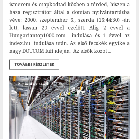
ismerem és csapkodtad közben a térded, hiszen a
haza regisztrátor által a domian nyilvántartásba
véve: 2000. szeptember 6., szerda (16:44:30) -án
lett, lassan 20 évvel ezelőtt. Alig 2 évvel a
Hungariantop1000.com indulása és 1 évvel az
index.hu indulása után. Az első fecskék egyike a
nagy DOTCOM lufi idején. Az elsők között...
TOVÁBBI RÉSZLETEK
2 minutes read