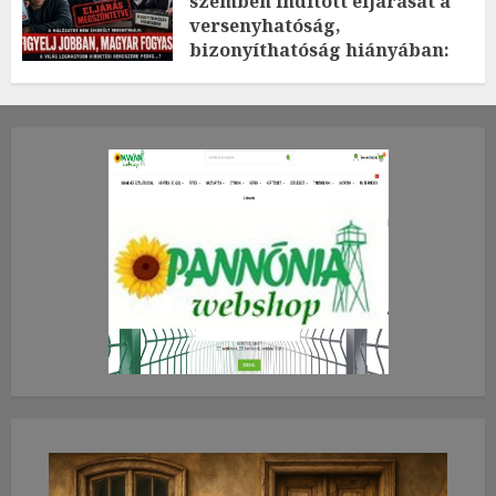
szemben indított eljárását a
versenyhatóság,
bizonyíthatóság hiányában:
TE mit gondolsz erről?
2026.JÚLIUS.23. CSÜTÖRTÖK.
0
0