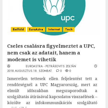
Belföld
EuroAstra
Internet
Tech
Cseles csalásra figyelmeztet a UPC,
nem csak az adatait, hanem a
modemet is vihetik
EUROASTRA - PETRÁSOVITS ZOLTÁN
2018.AUGUSZTUS.18. SZOMBAT.
0
0
Ismeretlen tettesek ellen feljelentést tett a
rendőrségnél a UPC Magyarország, mert az
elmúlt időszakban megszaporodtak a
szolgáltatás átírásával kapcsolatos visszaélések –
közölte az infokommunikációs szolgáltató