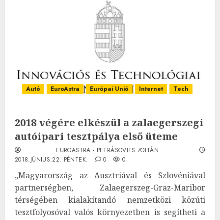
Autó
EuroAstra
Európai Unió
Internet
Tech
2018 végére elkészül a zalaegerszegi
autóipari tesztpálya első üteme
EUROASTRA - PETRÁSOVITS ZOLTÁN
2018.JÚNIUS.22. PÉNTEK.
0
0
„Magyarország az Ausztriával és Szlovéniával
partnerségben, Zalaegerszeg-Graz-Maribor
térségében kialakítandó nemzetközi közúti
tesztfolyosóval valós környezetben is segítheti a