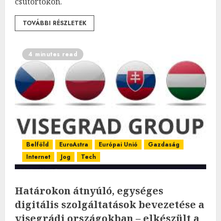
csütörtökön.
TOVÁBBI RÉSZLETEK
4 minutes read
Belföld
EuroAstra
Európai Unió
Gazdaság
Internet
Jog
Tech
Határokon átnyúló, egységes
digitális szolgáltatások bevezetése a
visegrádi országokban – elkészült a