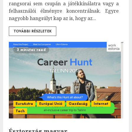
rangsorai sem csupán a játékkínálatra vagy a
felhasználói élményre koncentrálnak. Egyre
nagyobb hangsúlyt kap az is, hogy az...
TOVÁBBI RÉSZLETEK
3 minutes read
EuroAstra
Európai Unió
Gazdaság
Internet
Tech
Észtország magyar