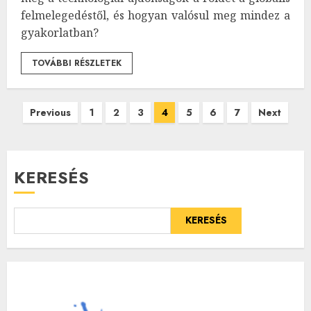
felmelegedéstől, és hogyan valósul meg mindez a
gyakorlatban?
TOVÁBBI RÉSZLETEK
Bejegyzések
Previous
1
2
3
4
5
6
7
Next
lapozása
KERESÉS
KERESÉS