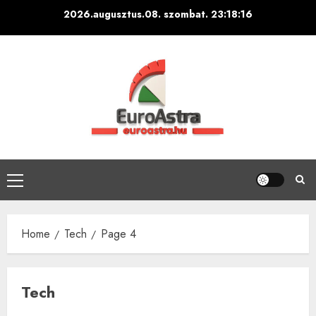
Skip
2026.augusztus.08. szombat.
23:18:17
to
content
Primary
Menu
Home
Tech
Page 4
Tech