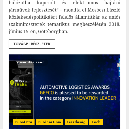
hálózatba kapcsolt és elektromos hajtású
járművek fejlesztését” – mondta el Mosóczi László
közlekedéspolitikáért felelős államtitkár az uniós
szakminiszterek tematikus megbeszélésén 2018.
június 19-én, Göteborgban.
TOVÁBBI RÉSZLETEK
2 minutes read
EuroAstra
Európai Unió
Gazdaság
Tech