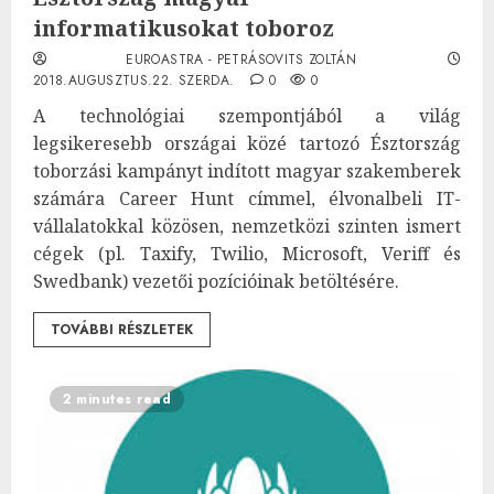
informatikusokat toboroz
EUROASTRA - PETRÁSOVITS ZOLTÁN
2018.AUGUSZTUS.22. SZERDA.
0
0
A technológiai szempontjából a világ
legsikeresebb országai közé tartozó Észtország
toborzási kampányt indított magyar szakemberek
számára Career Hunt címmel, élvonalbeli IT-
vállalatokkal közösen, nemzetközi szinten ismert
cégek (pl. Taxify, Twilio, Microsoft, Veriff és
Swedbank) vezetői pozícióinak betöltésére.
TOVÁBBI RÉSZLETEK
2 minutes read