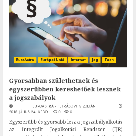
EuroAstra
Európai Unió
Internet
Jog
Tech
Gyorsabban születhetnek és
egyszerűbben kereshetőek lesznek
a jogszabályok
EUROASTRA - PETRÁSOVITS ZOLTÁN
2018.JÚLIUS.24. KEDD.
0
0
Egyszerűbb és gyorsabb lesz a jogszabályalkotás
az Integrált Jogalkotási Rendszer (IJR)