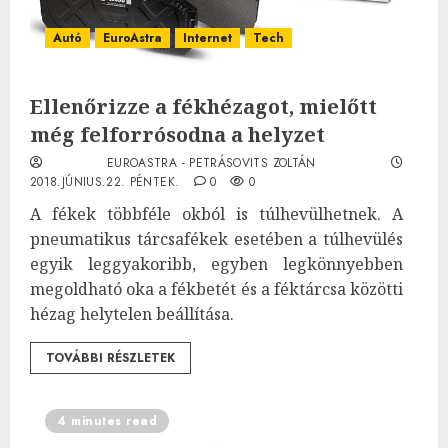
Autó
EuroAstra
Internet
Tech
Ellenőrizze a fékhézagot, mielőtt
még felforrósodna a helyzet
EUROASTRA - PETRÁSOVITS ZOLTÁN
2018.JÚNIUS.22. PÉNTEK.
0
0
A fékek többféle okból is túlhevülhetnek. A
pneumatikus tárcsafékek esetében a túlhevülés
egyik leggyakoribb, egyben legkönnyebben
megoldható oka a fékbetét és a féktárcsa közötti
hézag helytelen beállítása.
TOVÁBBI RÉSZLETEK
4 minutes read