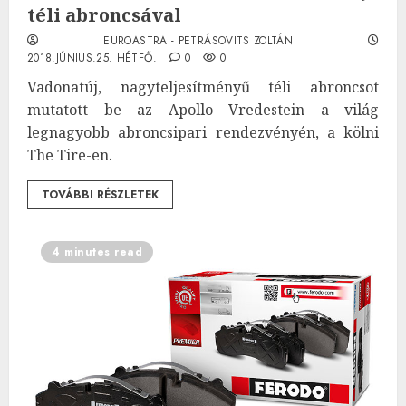
téli abroncsával
EUROASTRA - PETRÁSOVITS ZOLTÁN
2018.JÚNIUS.25. HÉTFŐ.
0
0
Vadonatúj, nagyteljesítményű téli abroncsot
mutatott be az Apollo Vredestein a világ
legnagyobb abroncsipari rendezvényén, a kölni
The Tire-en.
TOVÁBBI RÉSZLETEK
4 minutes read