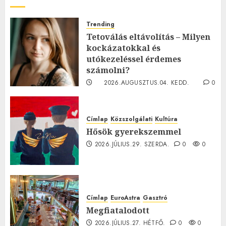
Trending
Tetoválás eltávolítás – Milyen
kockázatokkal és
utókezeléssel érdemes
számolni?
2026.AUGUSZTUS.04. KEDD.
0
0
Címlap
Közszolgálati
Kultúra
Hősök gyerekszemmel
2026.JÚLIUS.29. SZERDA.
0
0
Címlap
EuroAstra
Gasztró
Megfiatalodott
2026.JÚLIUS.27. HÉTFŐ.
0
0