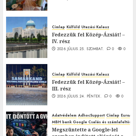
Címlap
Külföld
Utazási Kalauz
Fedezzük fel Közép-Ázsiát! –
IV. rész
2026.JÚLIUS.25. SZOMBAT.
0
0
Címlap
Külföld
Utazási Kalauz
Fedezzük fel Közép-Ázsiát! –
III. rész
2026.JÚLIUS.24. PÉNTEK.
0
0
Adatvédelem
AdhocSupport
Címlap
EuroAst
MBH bank Google Csalás és számlafeltörés 
Megszüntette a Google-lel