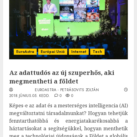
EuroAstra
Európai Unió
Internet
Tech
Az adattudós az új szuperhős, aki
megmentheti a földet
EUROASTRA - PETRÁSOVITS ZOLTÁN
2018.JÚNIUS.05. KEDD.
0
0
Képes-e az adat és a mesterséges intelligencia (AI)
megváltoztatni társadalmunkat? Hogyan tehetjük
fenntarthatóbbá és energiatakarékosabbá a
háztartásokat a segítségükkel, hogyan menthetik
meg a technológiai újdonságok a Földet a globális