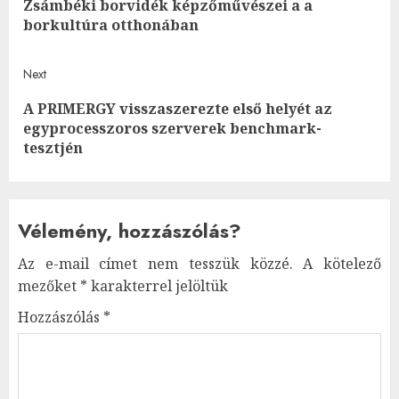
navigation
Zsámbéki borvidék képzőművészei a a
Pre
borkultúra otthonában
post
Next
A PRIMERGY visszaszerezte első helyét az
Next
egyprocesszoros szerverek benchmark-
post:
tesztjén
Vélemény, hozzászólás?
Az e-mail címet nem tesszük közzé.
A kötelező
mezőket
*
karakterrel jelöltük
Hozzászólás
*