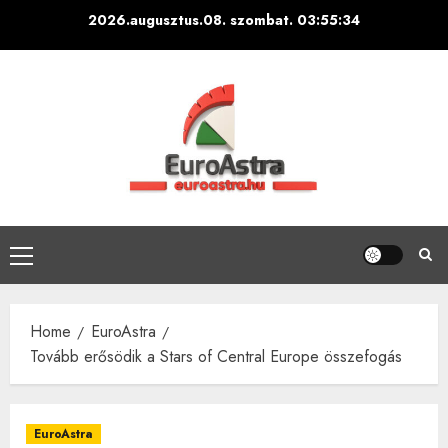
Skip
2026.augusztus.08. szombat.
03:55:34
to
content
Primary
Menu
Home
EuroAstra
Tovább erősödik a Stars of Central Europe összefogás
EuroAstra