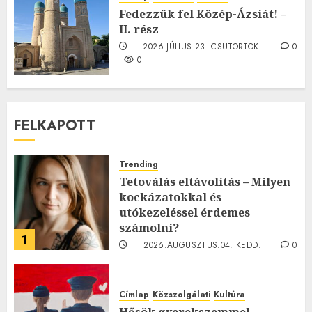
0
Fedezzük fel Közép-Ázsiát! –
II. rész
2026.JÚLIUS.23. CSÜTÖRTÖK.
0
0
FELKAPOTT
Trending
Tetoválás eltávolítás – Milyen
kockázatokkal és
utókezeléssel érdemes
számolni?
1
2026.AUGUSZTUS.04. KEDD.
0
0
Címlap
Közszolgálati
Kultúra