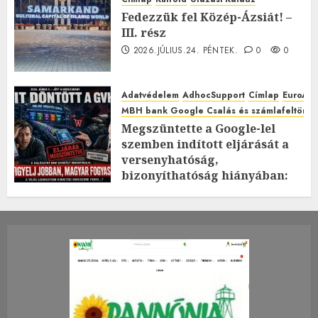
Fedezzük fel Közép-Ázsiát! –
III. rész
2026.JÚLIUS.24. PÉNTEK.
0
0
Adatvédelem
AdhocSupport
Címlap
EuroAst
MBH bank Google Csalás és számlafeltörés 
Megszüntette a Google-lel
szemben indított eljárását a
versenyhatóság,
bizonyíthatóság hiányában:
TE mit gondolsz erről?
2026.JÚLIUS.23. CSÜTÖRTÖK.
0
0