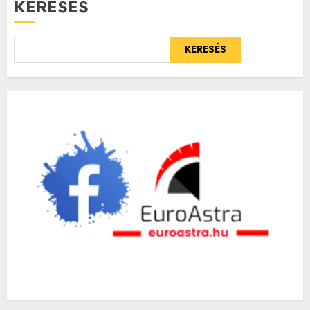
KERESÉS
KERESÉS