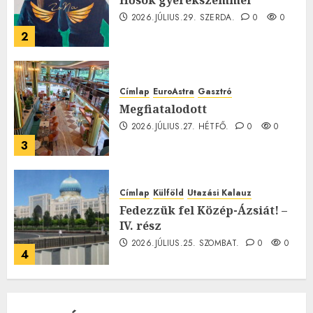
Hősök gyerekszemmel
2026.JÚLIUS.29. SZERDA.
0
0
2
Címlap
EuroAstra
Gasztró
Megfiatalodott
2026.JÚLIUS.27. HÉTFŐ.
0
0
3
Címlap
Külföld
Utazási Kalauz
Fedezzük fel Közép-Ázsiát! –
IV. rész
2026.JÚLIUS.25. SZOMBAT.
0
0
4