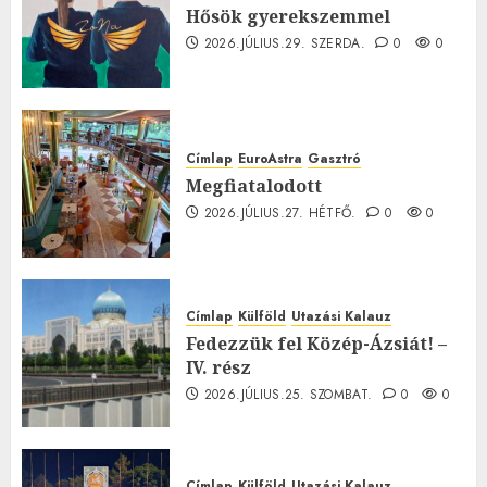
Hősök gyerekszemmel
2026.JÚLIUS.29. SZERDA.
0
0
Címlap
EuroAstra
Gasztró
Megfiatalodott
2026.JÚLIUS.27. HÉTFŐ.
0
0
Címlap
Külföld
Utazási Kalauz
Fedezzük fel Közép-Ázsiát! –
IV. rész
2026.JÚLIUS.25. SZOMBAT.
0
0
Címlap
Külföld
Utazási Kalauz