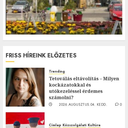
FRISS HÍREINK ELŐZETES
Trending
Tetoválás eltávolítás – Milyen
kockázatokkal és
utókezeléssel érdemes
számolni?
2026.AUGUSZTUS.04. KEDD.
0
0
Címlap
Közszolgálati
Kultúra