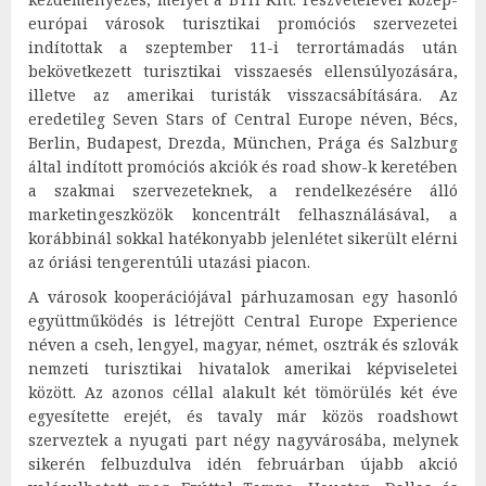
európai városok turisztikai promóciós szervezetei
indítottak a szeptember 11-i terrortámadás után
bekövetkezett turisztikai visszaesés ellensúlyozására,
illetve az amerikai turisták visszacsábítására. Az
eredetileg Seven Stars of Central Europe néven, Bécs,
Berlin, Budapest, Drezda, München, Prága és Salzburg
által indított promóciós akciók és road show-k keretében
a szakmai szervezeteknek, a rendelkezésére álló
marketingeszközök koncentrált felhasználásával, a
korábbinál sokkal hatékonyabb jelenlétet sikerült elérni
az óriási tengerentúli utazási piacon.
A városok kooperációjával párhuzamosan egy hasonló
együttműködés is létrejött Central Europe Experience
néven a cseh, lengyel, magyar, német, osztrák és szlovák
nemzeti turisztikai hivatalok amerikai képviseletei
között. Az azonos céllal alakult két tömörülés két éve
egyesítette erejét, és tavaly már közös roadshowt
szerveztek a nyugati part négy nagyvárosába, melynek
sikerén felbuzdulva idén februárban újabb akció