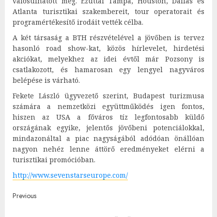
valósulhatott meg. Ezúttal Tampa, Houston, Dallas és
Atlanta turisztikai szakembereit, tour operatorait és
programértékesítő irodáit vették célba.
A két társaság a BTH részvételével a jövőben is tervez
hasonló road show-kat, közös hírlevelet, hirdetési
akciókat, melyekhez az idei évtől már Pozsony is
csatlakozott, és hamarosan egy lengyel nagyváros
belépése is várható.
Fekete László ügyvezető szerint, Budapest turizmusa
számára a nemzetközi együttműködés igen fontos,
hiszen az USA a főváros tíz legfontosabb küldő
országának egyike, jelentős jövőbeni potenciálokkal,
mindazonáltal a piac nagyságából adódóan önállóan
nagyon nehéz lenne áttörő eredményeket elérni a
turisztikai promócióban.
http://www.sevenstarseurope.com/
Post
Previous