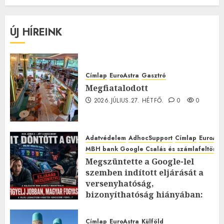
ÚJ HÍREINK
Címlap
EuroAstra
Gasztró
Megfiatalodott
2026.JÚLIUS.27. HÉTFŐ.
0
0
Adatvédelem
AdhocSupport
Címlap
EuroAst
MBH bank Google Csalás és számlafeltörés 
Megszüntette a Google-lel
szemben indított eljárását a
versenyhatóság,
bizonyíthatóság hiányában:
TE mit gondolsz erről?
2026.JÚLIUS.23. CSÜTÖRTÖK.
0
Címlap
EuroAstra
Külföld