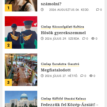
számolni?
1
2026.AUGUSZTUS.04. KEDD.
0
0
Címlap
Közszolgálati
Kultúra
Hősök gyerekszemmel
2026.JÚLIUS.29. SZERDA.
0
0
2
Címlap
EuroAstra
Gasztró
Megfiatalodott
2026.JÚLIUS.27. HÉTFŐ.
0
0
3
Címlap
Külföld
Utazási Kalauz
Fedezzük fel Közép-Ázsiát! –