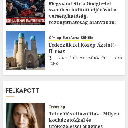
Megszüntette a Google-lel
szemben indított eljárását a
versenyhatóság,
bizonyíthatóság hiányában:
TE mit gondolsz erről?
2026.JÚLIUS.23. CSÜTÖRTÖK.
0
Címlap
EuroAstra
Külföld
0
Fedezzük fel Közép-Ázsiát! –
II. rész
2026.JÚLIUS.23. CSÜTÖRTÖK.
0
0
FELKAPOTT
Trending
Tetoválás eltávolítás – Milyen
kockázatokkal és
utókezeléssel érdemes