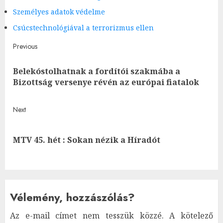
Személyes adatok védelme
Csúcstechnológiával a terrorizmus ellen
Post
Previous
navigation
Belekóstolhatnak a fordítói szakmába a
Pre
Bizottság versenye révén az európai fiatalok
post
Next
Next
MTV 45. hét : Sokan nézik a Híradót
post:
Vélemény, hozzászólás?
Az e-mail címet nem tesszük közzé.
A kötelező