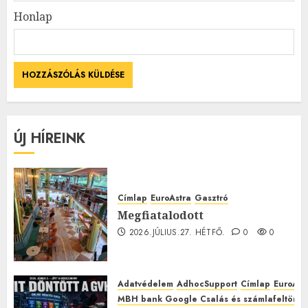
Honlap
ÚJ HÍREINK
Címlap
EuroAstra
Gasztró
Megfiatalodott
2026.JÚLIUS.27. HÉTFŐ.
0
0
Adatvédelem
AdhocSupport
Címlap
EuroAst
MBH bank Google Csalás és számlafeltörés 