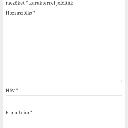
mezőket
*
karakterrel jelöltük
Hozzászólás
*
Név
*
E-mail cím
*