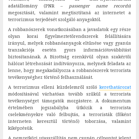
adatállomány (PNR –
passenger name records
)
megosztását, valamint megtisztítaná az internetet a
terrorizmus terjedését szolgáló anyagoktól.
A robbanószerek vonatkozásában a javaslatok egy része
olyan korai figyelmeztetőrendszerek felállítására
irányul, melyek robbanóanyagok eltűnése vagy gyanús
tranzakciója esetén gyors információtovábbítást
biztosítanának. A Bizottság ezenkívül olyan szakértői
hálózat létrehozását indítványozza, melynek feladata az
lenne, hogy megakadályozza a robbanószerek terrorista
tevékenységhez történő felhasználását.
A terrorizmus elleni küzdelemről szóló
kerethatározat
módosításával várhatóan tovább szűkül a terrorista
tevékenységet támogatók mozgástere. A dokumentum
értelmében jogszabályba ütközik a terrorista
cselekményekre való felbujtás, a terroristák (főként
interneten keresztül történő) toborzása, valamint
kiképzésük.
A nemzetközi utasszállítás nem csupán célpontot jelent