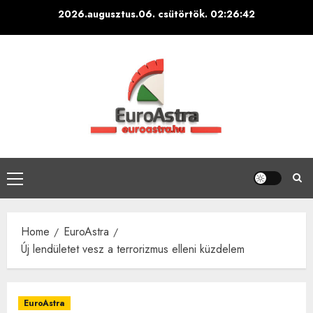
Skip
2026.augusztus.06. csütörtök.
02:26:43
to
content
Primary
Menu
Home
EuroAstra
Új lendületet vesz a terrorizmus elleni küzdelem
EuroAstra