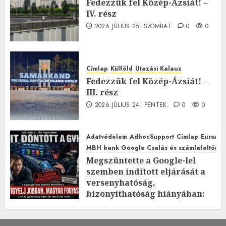
Fedezzük fel Közép-Ázsiát! –
IV. rész
2026.JÚLIUS.25. SZOMBAT.
0
0
Címlap
Külföld
Utazási Kalauz
Fedezzük fel Közép-Ázsiát! –
III. rész
2026.JÚLIUS.24. PÉNTEK.
0
0
Adatvédelem
AdhocSupport
Címlap
EuroAst
MBH bank Google Csalás és számlafeltörés 
Megszüntette a Google-lel
szemben indított eljárását a
versenyhatóság,
bizonyíthatóság hiányában:
TE mit gondolsz erről?
2026.JÚLIUS.23. CSÜTÖRTÖK.
0