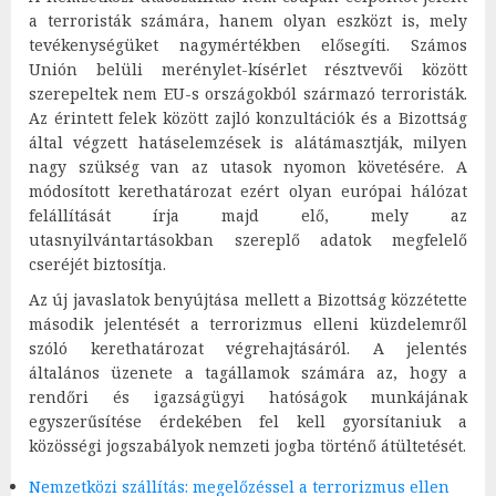
a terroristák számára, hanem olyan eszközt is, mely
tevékenységüket nagymértékben elősegíti. Számos
Unión belüli merénylet-kísérlet résztvevői között
szerepeltek nem EU-s országokból származó terroristák.
Az érintett felek között zajló konzultációk és a Bizottság
által végzett hatáselemzések is alátámasztják, milyen
nagy szükség van az utasok nyomon követésére. A
módosított kerethatározat ezért olyan európai hálózat
felállítását írja majd elő, mely az
utasnyilvántartásokban szereplő adatok megfelelő
cseréjét biztosítja.
Az új javaslatok benyújtása mellett a Bizottság közzétette
második jelentését a terrorizmus elleni küzdelemről
szóló kerethatározat végrehajtásáról. A jelentés
általános üzenete a tagállamok számára az, hogy a
rendőri és igazságügyi hatóságok munkájának
egyszerűsítése érdekében fel kell gyorsítaniuk a
közösségi jogszabályok nemzeti jogba történő átültetését.
Nemzetközi szállítás: megelőzéssel a terrorizmus ellen