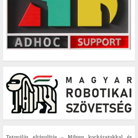
Tetoválás eltávolítás – Milyen kockázatokkal és