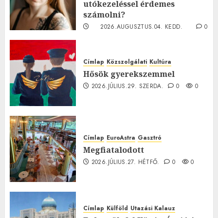
utókezeléssel érdemes
számolni?
2026.AUGUSZTUS.04. KEDD.
0
0
Címlap
Közszolgálati
Kultúra
Hősök gyerekszemmel
2026.JÚLIUS.29. SZERDA.
0
0
Címlap
EuroAstra
Gasztró
Megfiatalodott
2026.JÚLIUS.27. HÉTFŐ.
0
0
Címlap
Külföld
Utazási Kalauz