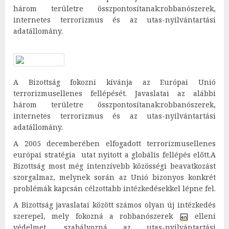
három területre összpontosítanak:robbanószerek,
internetes terrorizmus és az utas-nyilvántartási
adatállomány.
A Bizottság fokozni kívánja az Európai Unió
terrorizmusellenes fellépését. Javaslatai az alábbi
három területre összpontosítanak:robbanószerek,
internetes terrorizmus és az utas-nyilvántartási
adatállomány.
A 2005 decemberében elfogadott terrorizmusellenes
európai stratégia
utat nyitott a globális fellépés előtt.A
Bizottság most még intenzívebb közösségi beavatkozást
szorgalmaz, melynek során az Unió bizonyos konkrét
problémák kapcsán célzottabb intézkedésekkel lépne fel.
A Bizottság javaslatai között számos olyan új intézkedés
szerepel, mely fokozná a robbanószerek
elleni
védelmet, szabályozná az utas-nyilvántartási