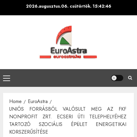
Skip
2026.augusztus.06. csütörtök.
15:42:47
to
content
Primary
Menu
Home
EuroAstra
UNIÓS FORRÁSBÓL VALÓSULT MEG AZ FKF
NONPROFIT ZRT. ECSERI ÚTI TELEPHELYÉHEZ
TARTOZÓ SZOCIÁLIS ÉPÜLET ENERGETIKAI
KORSZERŰSÍTÉSE