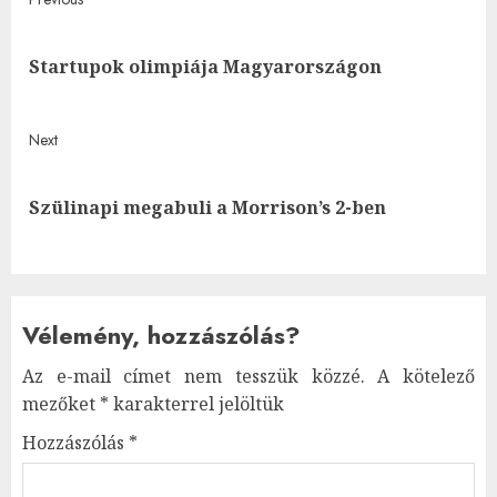
Post
navigation
Pre
Startupok olimpiája Magyarországon
post
Next
Next
Szülinapi megabuli a Morrison’s 2-ben
post:
Vélemény, hozzászólás?
Az e-mail címet nem tesszük közzé.
A kötelező
mezőket
*
karakterrel jelöltük
Hozzászólás
*