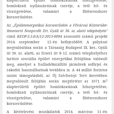
alapterületű épület homlokzatának hőszigetelése,
homlokzati nyílászáróinak cseréje, a tető hő- és
vízszigetelése, valamint a fűtésrendszer
korszerűsítése.
Az
„Épületenergetikai korszerűsítés a Fővárosi Közterület-
fenntartó Nonprofit Zrt. Gyáli út 36. sz. alatti telephelyén"
című
KEOP-5.5.0/A/12-2013-0094
azonosító számú projekt
2014. szeptember 12-én befejeződött. A pályázat
megvalósítása során a Társaság Budapest IX. ker., Gyáli
út 36. sz. alatti, az Ecseri út 8-12. számú telephelyéhez
tartózó szociális épület energetikai felújítása valósult
meg, amelyet a hulladékszállító járművek sofőrjei és
rakodói használhatnak továbbra is. A 44 millió forintos
uniós támogatásból, az Új Széchenyi Terv keretében
2
megvalósult felújítás során megtörtént az 1071 m
alapterületű épület homlokzatának hőszigetelése,
homlokzati nyílászáróinak cseréje, a tető hő- és
vízszigetelése, valamint a fűtésrendszer
korszerűsítése.
A kivitelezési munkálatok 2014. március 11-én