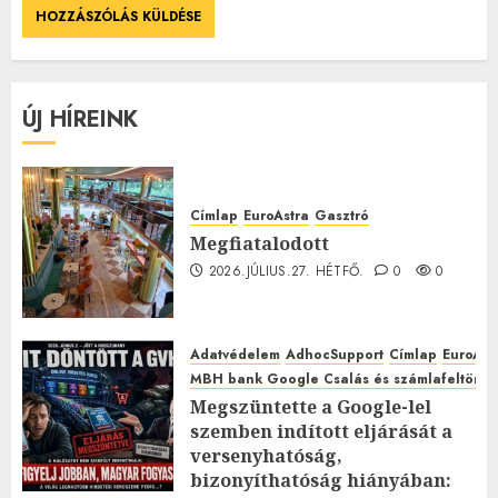
ÚJ HÍREINK
Címlap
EuroAstra
Gasztró
Megfiatalodott
2026.JÚLIUS.27. HÉTFŐ.
0
0
Adatvédelem
AdhocSupport
Címlap
EuroAst
MBH bank Google Csalás és számlafeltörés 
Megszüntette a Google-lel
szemben indított eljárását a
versenyhatóság,
bizonyíthatóság hiányában: