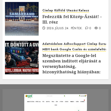
Címlap
Külföld
Utazási Kalauz
Fedezzük fel Közép-Ázsiát! –
III. rész
2026.JÚLIUS.24. PÉNTEK.
0
0
Adatvédelem
AdhocSupport
Címlap
EuroAst
MBH bank Google Csalás és számlafeltörés 
Megszüntette a Google-lel
szemben indított eljárását a
versenyhatóság,
bizonyíthatóság hiányában:
TE mit gondolsz erről?
2026.JÚLIUS.23. CSÜTÖRTÖK.
0
0