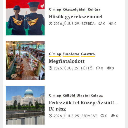
Címlap
Közszolgálati
Kultúra
Hősök gyerekszemmel
2026.JÚLIUS.29. SZERDA.
0
0
Címlap
EuroAstra
Gasztró
Megfiatalodott
2026.JÚLIUS.27. HÉTFŐ.
0
0
Címlap
Külföld
Utazási Kalauz
Fedezzük fel Közép-Ázsiát! –
IV. rész
2026.JÚLIUS.25. SZOMBAT.
0
0