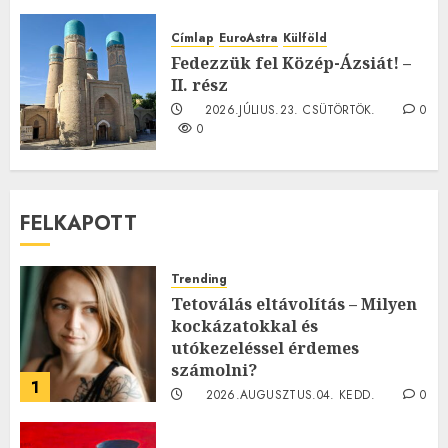
TE mit gondolsz erről?
2026.JÚLIUS.23. CSÜTÖRTÖK.
0
Címlap
EuroAstra
Külföld
0
Fedezzük fel Közép-Ázsiát! –
II. rész
2026.JÚLIUS.23. CSÜTÖRTÖK.
0
0
FELKAPOTT
Trending
Tetoválás eltávolítás – Milyen
kockázatokkal és
utókezeléssel érdemes
számolni?
1
2026.AUGUSZTUS.04. KEDD.
0
0