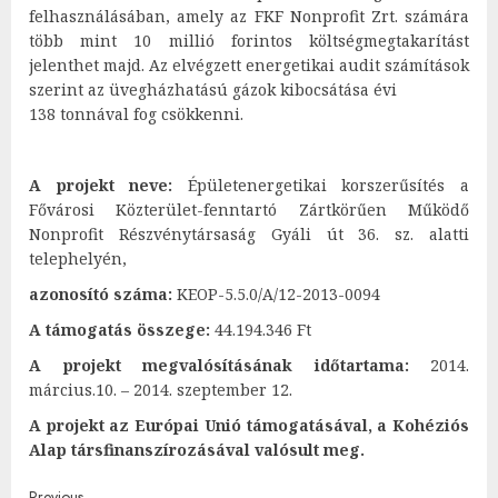
felhasználásában, amely az FKF Nonprofit Zrt. számára
több mint 10 millió forintos költségmegtakarítást
jelenthet majd. Az elvégzett energetikai audit számítások
szerint az üvegházhatású gázok kibocsátása évi
138 tonnával fog csökkenni.
A projekt neve:
Épületenergetikai korszerűsítés a
Fővárosi Közterület-fenntartó Zártkörűen Működő
Nonprofit Részvénytársaság Gyáli út 36. sz. alatti
telephelyén,
azonosító száma:
KEOP-5.5.0/A/12-2013-0094
A támogatás összege:
44.194.346 Ft
A projekt megvalósításának időtartama:
2014.
március.10. – 2014. szeptember 12.
A projekt az Európai Unió támogatásával, a Kohéziós
Alap társfinanszírozásával valósult meg.
Previous