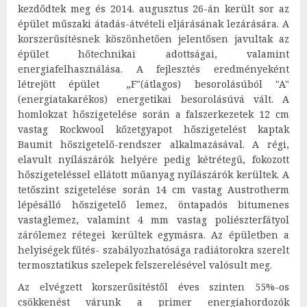
kezdődtek meg és 2014. augusztus 26-án került sor az
épület műszaki átadás-átvételi eljárásának lezárására. A
korszerűsítésnek köszönhetően jelentősen javultak az
épület hőtechnikai adottságai, valamint
energiafelhasználása. A fejlesztés eredményeként
létrejött épület „F"(átlagos) besorolásúból "A"
(energiatakarékos) energetikai besorolásúvá vált. A
homlokzat hőszigetelése során a falszerkezetek 12 cm
vastag Rockwool kőzetgyapot hőszigetelést kaptak
Baumit hőszigetelő-rendszer alkalmazásával. A régi,
elavult nyílászárók helyére pedig kétrétegű, fokozott
hőszigeteléssel ellátott műanyag nyílászárók kerültek. A
tetőszint szigetelése során 14 cm vastag Austrotherm
lépésálló hőszigetelő lemez, öntapadós bitumenes
vastaglemez, valamint 4 mm vastag poliészterfátyol
zárólemez rétegei kerültek egymásra. Az épületben a
helyiségek fűtés- szabályozhatósága radiátorokra szerelt
termosztatikus szelepek felszerelésével valósult meg.
Az elvégzett korszerűsítéstől éves szinten 55%-os
csökkenést várunk a primer energiahordozók