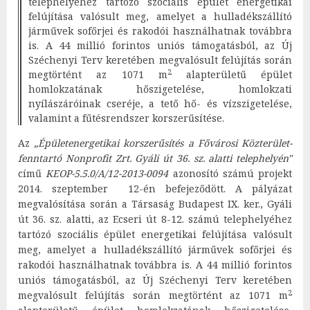
telephelyéhez tartózó szociális épület energetikai
felújítása valósult meg, amelyet a hulladékszállító
járművek sofőrjei és rakodói használhatnak továbbra
is. A 44 millió forintos uniós támogatásból, az Új
Széchenyi Terv keretében megvalósult felújítás során
2
megtörtént az 1071 m
alapterületű épület
homlokzatának hőszigetelése, homlokzati
nyílászáróinak cseréje, a tető hő- és vízszigetelése,
valamint a fűtésrendszer korszerűsítése.
Az
„Épületenergetikai korszerűsítés a Fővárosi Közterület-
fenntartó Nonprofit Zrt. Gyáli út 36. sz. alatti telephelyén"
című
KEOP-5.5.0/A/12-2013-0094
azonosító számú projekt
2014. szeptember 12-én befejeződött. A pályázat
megvalósítása során a Társaság Budapest IX. ker., Gyáli
út 36. sz. alatti, az Ecseri út 8-12. számú telephelyéhez
tartózó szociális épület energetikai felújítása valósult
meg, amelyet a hulladékszállító járművek sofőrjei és
rakodói használhatnak továbbra is. A 44 millió forintos
uniós támogatásból, az Új Széchenyi Terv keretében
2
megvalósult felújítás során megtörtént az 1071 m