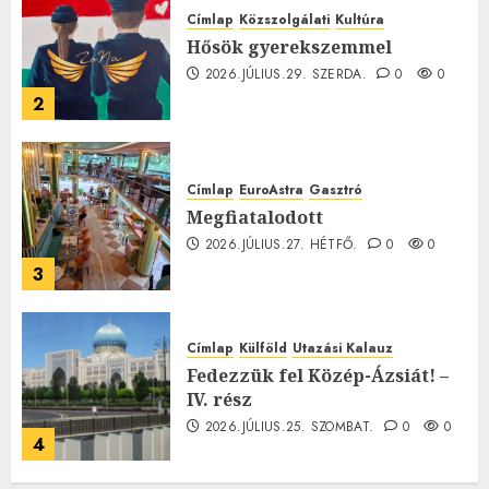
Címlap
Közszolgálati
Kultúra
Hősök gyerekszemmel
2026.JÚLIUS.29. SZERDA.
0
0
2
Címlap
EuroAstra
Gasztró
Megfiatalodott
2026.JÚLIUS.27. HÉTFŐ.
0
0
3
Címlap
Külföld
Utazási Kalauz
Fedezzük fel Közép-Ázsiát! –
IV. rész
2026.JÚLIUS.25. SZOMBAT.
0
0
4