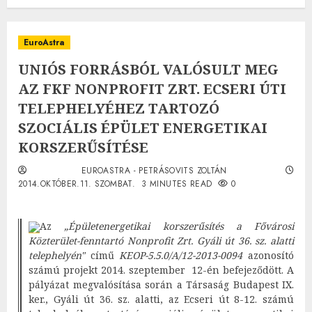
EuroAstra
UNIÓS FORRÁSBÓL VALÓSULT MEG
AZ FKF NONPROFIT ZRT. ECSERI ÚTI
TELEPHELYÉHEZ TARTOZÓ
SZOCIÁLIS ÉPÜLET ENERGETIKAI
KORSZERŰSÍTÉSE
EUROASTRA - PETRÁSOVITS ZOLTÁN
2014.OKTÓBER.11. SZOMBAT.
3 MINUTES READ
0
Az
„Épületenergetikai korszerűsítés a Fővárosi
Közterület-fenntartó Nonprofit Zrt. Gyáli út 36. sz. alatti
telephelyén"
című
KEOP-5.5.0/A/12-2013-0094
azonosító
számú projekt 2014. szeptember 12-én befejeződött. A
pályázat megvalósítása során a Társaság Budapest IX.
ker., Gyáli út 36. sz. alatti, az Ecseri út 8-12. számú