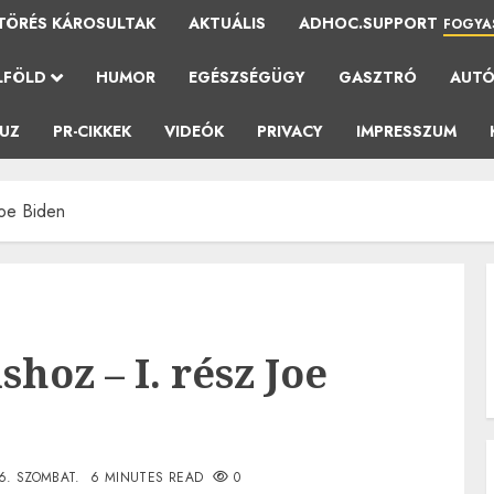
TÖRÉS KÁROSULTAK
AKTUÁLIS
ADHOC.SUPPORT
FOGYA
LFÖLD
HUMOR
EGÉSZSÉGÜGY
GASZTRÓ
AUT
AUZ
PR-CIKKEK
VIDEÓK
PRIVACY
IMPRESSZUM
Joe Biden
hoz – I. rész Joe
6. SZOMBAT.
6 MINUTES READ
0