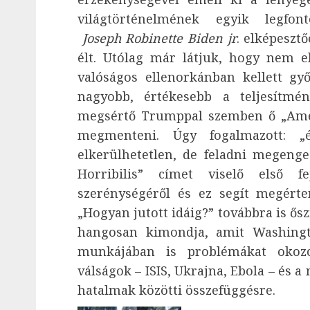
világtörténelmének egyik legfont
Joseph Robinette Biden jr
. elképesztő
élt. Utólag már látjuk, hogy nem e
valóságos ellenorkánban kellett gy
nagyobb, értékesebb a teljesítmé
megsértő Trumppal szemben ő „Amer
megmenteni. Úgy fogalmazott: „
elkerülhetetlen, de feladni megenge
Horribilis” címet viselő első 
szerénységéről és ez segít megérte
„Hogyan jutott idáig?” továbbra is ősz
hangosan kimondja, amit Washing
munkájában is problémákat okozo
válságok – ISIS, Ukrajna, Ebola – és a
hatalmak közötti összefüggésre.