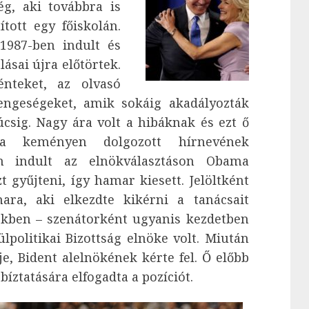
ég, aki továbbra is
ított egy főiskolán.
 1987-ben indult és
lásai újra előtörtek.
nteket, az olvasó
ngeségeket, amik sokáig akadályozták
úcsig. Nagy ára volt a hibáknak és ezt ő
a keményen dolgozott hírnevének
en indult az elnökválasztáson Obama
 gyűjteni, így hamar kiesett. Jelöltként
ra, aki elkezdte kikérni a tanácsait
ekben – szenátorként ugyanis kezdetben
lpolitikai Bizottság elnöke volt. Miután
e, Bident alelnökének kérte fel. Ő előbb
bíztatására elfogadta a pozíciót.