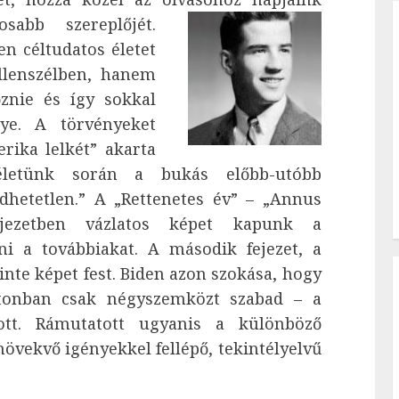
osabb szereplőjét.
en céltudatos életet
llenszélben, hanem
őznie és így sokkal
nye. A törvényeket
ika lelkét” akarta
életünk során a bukás előbb-utóbb
dhetetlen.” A „Rettenetes év” – „Annus
fejezetben vázlatos képet kapunk a
ni a továbbiakat. A második fejezet, a
inte képet fest. Biden azon szokása, hogy
tonban csak négyszemközt szabad – a
tt. Rámutatott ugyanis a különböző
 növekvő igényekkel fellépő, tekintélyelvű