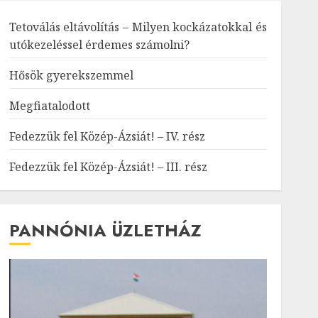
Tetoválás eltávolítás – Milyen kockázatokkal és
utókezeléssel érdemes számolni?
Hősök gyerekszemmel
Megfiatalodott
Fedezzük fel Közép-Ázsiát! – IV. rész
Fedezzük fel Közép-Ázsiát! – III. rész
PANNÓNIA ÜZLETHÁZ