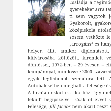
Családja a régimód
gyerekeket arra ta
ti sem vagytok j
Gyakorolt, gyakor
középiskola utols
sosem vetkőzte le
„arrogáns” és hany
helyen állt, amikor diplomázott
külvárosába költözött, kirendelt v
döntéssel, 1972-ben – 29 évesen – el
kampánnyal, mindössze 3000 szavazatta
egyik legfiatalabb szenátora lett! 
Autóbalesetben meghalt a felesége és 
A hivatali esküt is a kórházi ágy mel
feküdt begipszelve. Csak öt évvel 
Felesége,
Jill Jacobs
nem akart részt v