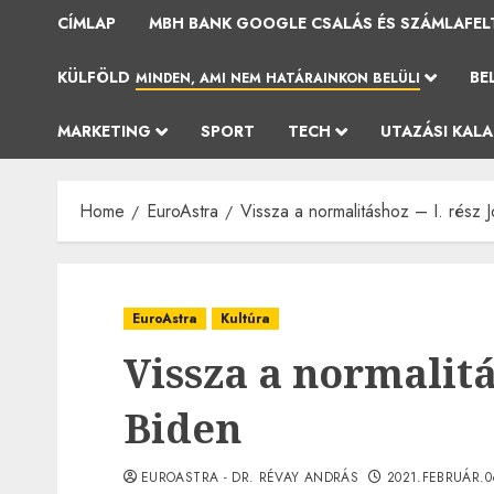
CÍMLAP
MBH BANK GOOGLE CSALÁS ÉS SZÁMLAFEL
KÜLFÖLD
BE
MINDEN, AMI NEM HATÁRAINKON BELÜLI
MARKETING
SPORT
TECH
UTAZÁSI KAL
Home
EuroAstra
Vissza a normalitáshoz – I. rész 
EuroAstra
Kultúra
Vissza a normalitás
Biden
EUROASTRA - DR. RÉVAY ANDRÁS
2021.FEBRUÁR.0