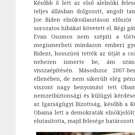
Később ő lett az első alelnöki feles
teljes állásban dolgozott, angolt tan
Joe Biden elnökválasztáson először
sorozatos hibákat követett el. Régi gát
Evan Osomos nem szépíti a törté
megismerheti mindazon emberi gye
Bident, hosszúvá tették az útját a cs
nehezen ismerte be, ám után
visszaépítésén. Másodszor 2007-b
ellenében, de nem sikerült elég pénzt
viszont nagy benyomást tett Obama
nemzetbiztonsági és külügyi kérdés
az Igazságügyi Bizottság, később a Kü
Obama lett a demokraták elnökjelöltj
elutasította, majd felesége határozott 