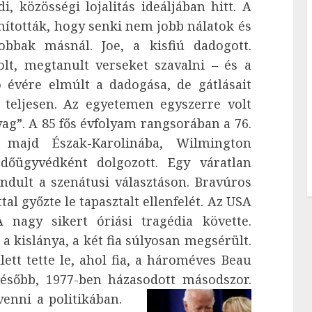
i, közösségi lojalitás ideáljában hitt. A
nították, hogy senki nem jobb nálatok és
obbak másnál. Joe, a kisfiú dadogott.
olt, megtanult verseket szavalni – és a
ó évére elmúlt a dadogása, de gátlásait
 teljesen. Az egyetemen egyszerre volt
ag”. A 85 fős évfolyam rangsorában a 76.
, majd Észak-Karolinába, Wilmington
édőügyvédként dolgozott. Egy váratlan
indult a szenátusi választáson. Bravúros
l győzte le tapasztalt ellenfelét. Az USA
A nagy sikert óriási tragédia követte.
a kislánya, a két fia súlyosan megsérült.
lett tette le, ahol fia, a hároméves Beau
később, 1977-ben házasodott másodszor.
enni a politikában.