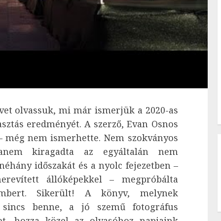
vet olvassuk, mi már ismerjük a 2020-as
asztás eredményét. A szerző, Evan Osnos
 – még nem ismerhette. Nem szokványos
 hanem kiragadta az egyáltalán nem
néhány időszakát és a nyolc fejezetben –
erevített állóképekkel – megpróbálta
mbert. Sikerült! A könyv, melynek
 sincs benne, a jó szemű fotográfus
et, hozza közel az olvasóhoz napjaink