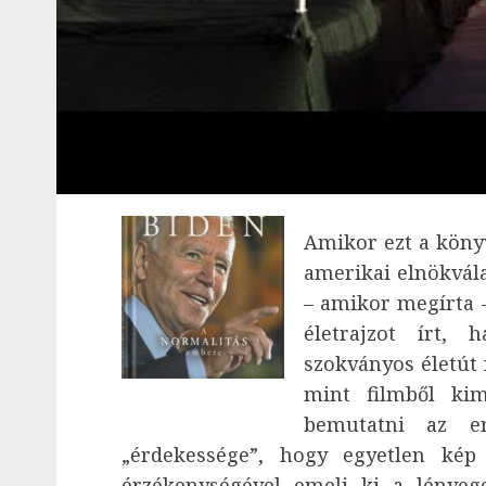
Amikor ezt a köny
amerikai elnökvál
– amikor megírta
életrajzot írt,
szokványos életút 
mint filmből kim
bemutatni az e
„érdekessége”, hogy egyetlen kép
érzékenységével emeli ki a lényeg