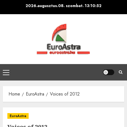
Skip
2026.augusztus.08. szombat.
13:10:53
to
content
Primary
Menu
Home
EuroAstra
Voices of 2012
EuroAstra
Voices of 2012