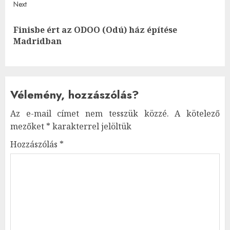
Next
Finisbe ért az ODOO (Odú) ház építése
Next
Madridban
post:
Vélemény, hozzászólás?
Az e-mail címet nem tesszük közzé.
A kötelező
mezőket
*
karakterrel jelöltük
Hozzászólás
*