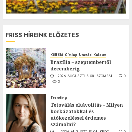
FRISS HÍREINK ELŐZETES
Külföld
Címlap
Utazási Kalauz
Brazília – szeptembertől
decemberig
2026.AUGUSZTUS.08. SZOMBAT.
0
0
Trending
Tetoválás eltávolítás – Milyen
kockázatokkal és
utókezeléssel érdemes
számolni?
2026.AUGUSZTUS.04. KEDD.
0