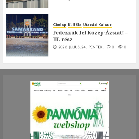
Címlap
Külföld
Utazási Kalauz
Fedezzük fel Közép-Ázsiát! –
III. rész
2026.JÚLIUS.24. PÉNTEK.
0
0