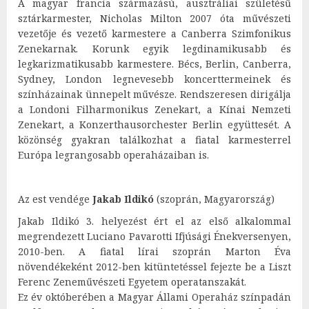
A magyar francia származású, ausztráliai születésű
sztárkarmester, Nicholas Milton 2007 óta művészeti
vezetője és vezető karmestere a Canberra Szimfonikus
Zenekarnak. Korunk egyik legdinamikusabb és
legkarizmatikusabb karmestere. Bécs, Berlin, Canberra,
Sydney, London legnevesebb koncerttermeinek és
színházainak ünnepelt művésze. Rendszeresen dirigálja
a Londoni Filharmonikus Zenekart, a Kínai Nemzeti
Zenekart, a Konzerthausorchester Berlin együttesét. A
közönség gyakran találkozhat a fiatal karmesterrel
Európa legrangosabb operaházaiban is.
Az est vendége
Jakab Ildikó
(szoprán, Magyarország)
Jakab Ildikó 3. helyezést ért el az első alkalommal
megrendezett Luciano Pavarotti Ifjúsági Énekversenyen,
2010-ben. A fiatal lírai szoprán Marton Éva
növendékeként 2012-ben kitüntetéssel fejezte be a Liszt
Ferenc Zeneművészeti Egyetem operatanszakát.
Ez év októberében a Magyar Állami Operaház színpadán