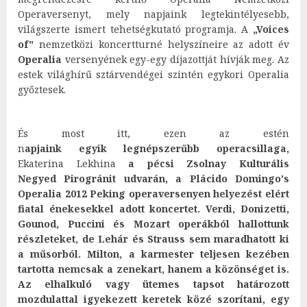
Operaversenyt, mely napjaink legtekintélyesebb,
világszerte ismert tehetségkutató programja. A
„Voices
of"
nemzetközi koncertturné helyszíneire az adott év
Operalia
versenyének egy-egy díjazottját hívják meg. Az
estek világhírű sztárvendégei szintén egykori Operalia
győztesek.
És most itt, ezen az estén
n
apjaink
egyik
legnépszerűbb operacsillaga
,
Ekaterina Lekhina
a
pécsi
Zsolnay Kulturális
Negyed
Pirogránit udvarán, a
Plácido
Domingo's
Operalia
2012 Peking operaversenyen helyezést
elért
fiatal
énekesekkel
adott koncertet. Verdi, Donizetti,
Gounod, Puccini és Mozart operákból hallottunk
részleteket, de Lehár és Strauss sem maradhatott ki
a műsorból. Milton, a karmester teljesen kezében
tartotta nemcsak a zenekart, hanem a közönséget is.
Az elhalkuló vagy ütemes tapsot határozott
mozdulattal igyekezett keretek közé szorítani, egy