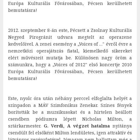
Európa Kulturális Fővárosában, Pécsen kerülhetett
bemutatásra!
2012. szeptember 8-án este, Pécsett a Zsolnay Kulturális
Negyed Pirogránit udvara megtelt az operazene
kedvelőivel. A zenei esemény a „Voices of …" évről évre a
nemzetközi operajátszás fiatal, kiemelkedő sikereket
elért művészeit mutatja be. Különösen nagy öröm a
számunkra, hogy a „Voices of 2012" első koncertje 2010
Európa Kulturális Fővárosában, Pécsen kerülhetett
bemutatásra!
Este, nyolc óra után néhány perccel elfoglalta helyét a
színpadon a MÁV Szimfonikus Zenekar. Színes fények
borították be a muzsikusokat és a hirtelen beállott
csendben pódiumra lépett Nicholas Milton, a
sztárkarmester.
G. Verdi, A végzet hatalma
nyitánya
csendült fel elsőként Milton lendületes, igen attraktív és
látványos vezényletével. Jómagam nem hallottam még a