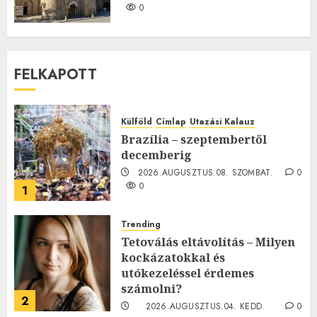
0
FELKAPOTT
Külföld
Címlap
Utazási Kalauz
Brazília – szeptembertől
decemberig
2026.AUGUSZTUS.08. SZOMBAT.
0
0
1
Trending
Tetoválás eltávolítás – Milyen
kockázatokkal és
utókezeléssel érdemes
számolni?
2
2026.AUGUSZTUS.04. KEDD.
0