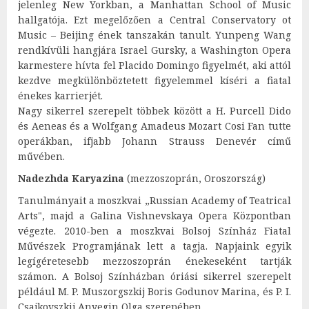
jelenleg New Yorkban, a Manhattan School of Music
hallgatója. Ezt megelőzően a Central Conservatory ot
Music – Beijing ének tanszakán tanult. Yunpeng Wang
rendkívüli hangjára Israel Gursky, a Washington Opera
karmestere hívta fel Placido Domingo figyelmét, aki attól
kezdve megkülönböztetett figyelemmel kíséri a fiatal
énekes karrierjét.
Nagy sikerrel szerepelt többek között a H. Purcell Dido
és Aeneas és a Wolfgang Amadeus Mozart Cosi Fan tutte
operákban, ifjabb Johann Strauss Denevér című
művében.
Nadezhda Karyazina
(mezzoszoprán, Oroszország)
Tanulmányait a moszkvai „Russian Academy of Teatrical
Arts", majd a Galina Vishnevskaya Opera Központban
végezte. 2010-ben a moszkvai Bolsoj Színház Fiatal
Művészek Programjának lett a tagja. Napjaink egyik
legígéretesebb mezzoszoprán énekeseként tartják
számon. A Bolsoj Színházban óriási sikerrel szerepelt
például M. P. Muszorgszkij Boris Godunov Marina, és P. I.
Csajkovszkij Anyegin Olga szerepében.