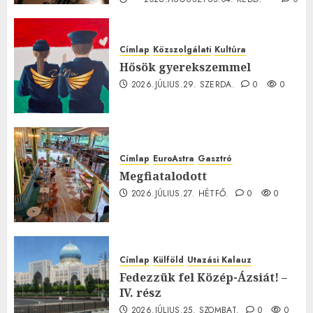
0
Címlap
Közszolgálati
Kultúra
Hősök gyerekszemmel
2026.JÚLIUS.29. SZERDA.
0
0
Címlap
EuroAstra
Gasztró
Megfiatalodott
2026.JÚLIUS.27. HÉTFŐ.
0
0
Címlap
Külföld
Utazási Kalauz
Fedezzük fel Közép-Ázsiát! –
IV. rész
2026.JÚLIUS.25. SZOMBAT.
0
0