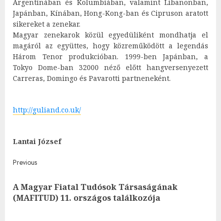
Argentínában és Kolumbiában, valamint Libanonban,
Japánban, Kínában, Hong-Kong-ban és Cipruson aratott
sikereket a zenekar.
Magyar zenekarok közül egyedüliként mondhatja el
magáról az együttes, hogy közreműködött a legendás
Három Tenor produkcióban. 1999-ben Japánban, a
Tokyo Dome-ban 32000 néző előtt hangversenyezett
Carreras, Domingo és Pavarotti partneneként.
http://guliand.co.uk/
Lantai József
Post
Previous
navigation
A Magyar Fiatal Tudósok Társaságának
Pre
(MAFITUD) 11. országos találkozója
post