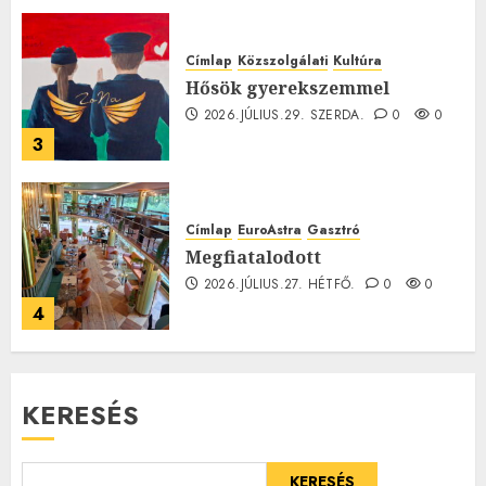
0
Címlap
Közszolgálati
Kultúra
Hősök gyerekszemmel
2026.JÚLIUS.29. SZERDA.
0
0
3
Címlap
EuroAstra
Gasztró
Megfiatalodott
2026.JÚLIUS.27. HÉTFŐ.
0
0
4
KERESÉS
KERESÉS