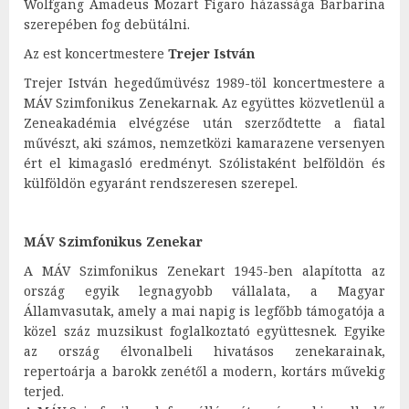
Wolfgang Amadeus Mozart Figaro házassága Barbarina
szerepében fog debütálni.
Az est koncertmestere
Trejer István
Trejer István hegedűmüvész 1989-töl koncertmestere a
MÁV Szimfonikus Zenekarnak. Az együttes közvetlenül a
Zeneakadémia elvégzése után szerződtette a fiatal
művészt, aki számos, nemzetközi kamarazene versenyen
ért el kimagasló eredményt. Szólistaként belföldön és
külföldön egyaránt rendszeresen szerepel.
MÁV Szimfonikus Zenekar
A MÁV Szimfonikus Zenekart 1945-ben alapította az
ország egyik legnagyobb vállalata, a Magyar
Államvasutak, amely a mai napig is legfőbb támogatója a
közel száz muzsikust foglalkoztató együttesnek. Egyike
az ország élvonalbeli hivatásos zenekarainak,
repertoárja a barokk zenétől a modern, kortárs művekig
terjed.