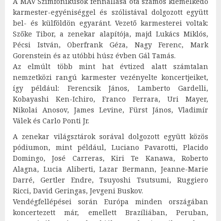
A MÁV Szimfonikusok fennállása óta számos kiemelkedő
karmester-egyéniséggel és szólistával dolgozott együtt
bel- és külföldön egyaránt. Vezető karmesterei voltak:
Szőke Tibor, a zenekar alapítója, majd Lukács Miklós,
Pécsi István, Oberfrank Géza, Nagy Ferenc, Mark
Gorenstein és az utóbbi húsz évben Gál Tamás.
Az elmúlt több mint hat évtized alatt számtalan
nemzetközi rangú karmester vezényelte koncertjeiket,
így például: Ferencsik János, Lamberto Gardelli,
Kobayashi Ken-Ichiro, Franco Ferrara, Uri Mayer,
Nikolai Anosov, James Levine, Fürst János, Vladimír
Válek és Carlo Ponti Jr.
A zenekar világsztárok sorával dolgozott együtt közös
pódiumon, mint például, Luciano Pavarotti, Placido
Domingo, José Carreras, Kiri Te Kanawa, Roberto
Alagna, Lucia Aliberti, Lazar Bermann, Jeanne-Marie
Darré, Gertler Endre, Tsuyoshi Tsutsumi, Ruggiero
Ricci, David Geringas, Jevgeni Buskov.
Vendégfellépései során Európa minden országában
koncertezett már, emellett Brazíliában, Peruban,