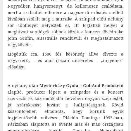
Negyedben hangversenyt, de kellemesen csalódtam,
mert a szabadtér ellenére a nagyszerű erősítés mellett
kiválóan szólalt meg a muzsika. A színpad előtt néhány
sor ülőhelyet helyeztek el, itt foglaltak helyet a
meghívott vendégek, többek között a koncert fővédnöke
John Griffin, Ausztrália rendkívüli és meghatalmazott
nagykövete.
Mögöttük cca. 1500 fős közönség állva élvezte a
nagyszerű, – és ami igazán dicséretes – „ingyenes"
előadást.
A nyitány után
Mesterházy Gyula
a
GuliAnd Produkció
alapító, producer lépett a színpadra és a koncert
szervezői és közreműködői nevében nagyon szép estét,
jó szórakozást kívánt a hallgatóságnak. Rövid
köszöntőjében elmondta, hogy korunk egyik
legjelentősebb művésze, Plácido Domingo 1993-ban,
Párizsban alapította az évente más és más országban
megrendezésre kerülő Operalia Nemzetközi