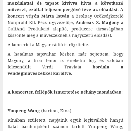
mozdulattal és tapsot kivívva hívta a következő
művészt, ezáltal teljesen pergővé téve az előadást. A
koncert végén
Márta István
a
Zsolnay Örökségkezelő
Nonprofit Kft. Pécs ügyvezetője,
Andreas Z. Magony
a
GuliAnd Produkció alapító, producere társaságában
köszönte meg a művészeknek a nagyszerű előadást.
A koncertet a Magyar rádió is rögzítette.
A hatalmas tapsvihar közben már sejtettem, hogy
Magony, a lírai tenor is énekelni fog, és valóban
felcsendült Verdi Traviata
bordala a
vendégművészekkel karöltve.
A koncerten fellépők ismertetése néhány mondatban:
Yunpeng Wang
(bariton, Kína)
Kínában született, napjaink egyik legkiválóbb hangú
fiatal baritonjaként számon tartott Yunpeng Wang,