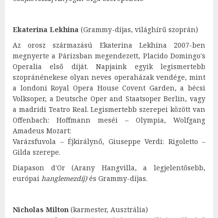
Ekaterina Lekhina
(Grammy-díjas, világhírű szoprán)
Az orosz származású Ekaterina Lekhina 2007-ben
megnyerte a Párizsban megendezett, Placido Domingo's
Operalia első díját. Napjaink egyik legismertebb
szopránénekese olyan neves operaházak vendége, mint
a londoni Royal Opera House Covent Garden, a bécsi
Volksoper, a Deutsche Oper and Staatsoper Berlin, vagy
a madridi Teatro Real. Legismertebb szerepei között van
Offenbach: Hoffmann meséi – Olympia, Wolfgang
Amadeus Mozart:
Varázsfuvola – Éjkirálynő, Giuseppe Verdi: Rigoletto –
Gilda szerepe.
Diapason d'Or (Arany Hangvilla, a legjelentősebb,
európai
hanglemezdíj)
és Grammy-díjas.
Nicholas Milton
(karmester, Ausztrália)