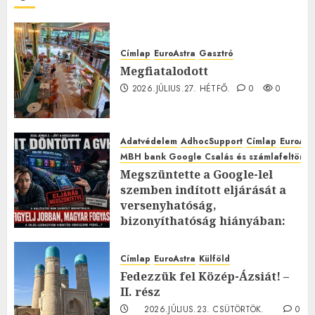
Címlap
EuroAstra
Gasztró
Megfiatalodott
2026.JÚLIUS.27. HÉTFŐ.
0
0
Adatvédelem
AdhocSupport
Címlap
EuroAst
MBH bank Google Csalás és számlafeltörés 
Megszüntette a Google-lel
szemben indított eljárását a
versenyhatóság,
bizonyíthatóság hiányában:
TE mit gondolsz erről?
2026.JÚLIUS.23. CSÜTÖRTÖK.
0
Címlap
EuroAstra
Külföld
0
Fedezzük fel Közép-Ázsiát! –
II. rész
2026.JÚLIUS.23. CSÜTÖRTÖK.
0