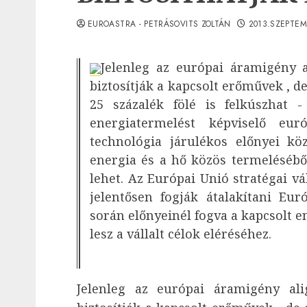
EUROASTRA - PETRÁSOVITS ZOLTÁN
2013.SZEPTEM
Jelenleg az európai áramigény a
biztosítják a kapcsolt erőművek , d
25 százalék fölé is felkúszhat 
energiatermelést képviselő eur
technológia járulékos előnyei kö
energia és a hő közös termelésébő
lehet. Az Európai Unió stratégai vál
jelentősen fogják átalakítani Eu
során előnyeinél fogva a kapcsolt 
lesz a vállalt célok eléréséhez.
Jelenleg az európai áramigény ali