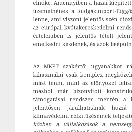
elnöke. Amennyiben a hazai kiépített 
üzemelnének a földgázimport-függős
lenne, ami viszont jelentős szén-diox
az európai kvótakereskedelmi rends
értelemben is jelentős tételt jele
emelkedni kezdenek, és azok beépüln
Az MKET szakértői ugyanakkor rám
kihasználni csak komplex megközelí
mást tenni, mint az előnyöket felis
máshol már bizonyított konstrukc
támogatásai rendszer mentén a ka
jelentősen járulhatnának hozzá
klímavédelmi célkitűzéseinek teljesí
közben a vállalkozások a nemzetg