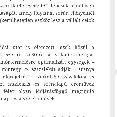
az azok elérésére tett lépések jelentősen
daságát, amely folyamat során előnyeinél
erülhetetlen eszköz lesz a vállalt célok
ődési utat is elemzett, ezek közül a
ég szerint 2050-re a villamosenergia-
sinórtermelésre optimalizált egységek –
 mintegy 79 százalékát adják – aránya
 előrejelzések szerint 50 százaléknál is
szt nukleáris és szénalapú erőművek
 felét olyan időjárásfüggő megújuló
 nap- és a szélerőművek.