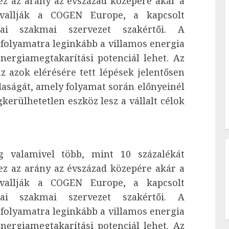
 ez az arány az évszázad közepére akár a
 vallják a COGEN Europe, a kapcsolt
pai szakmai szervezet szakértői. A
 folyamatra leginkább a villamos energia
nergiamegtakarítási potenciál lehet. Az
az azok elérésére tett lépések jelentősen
daságát, amely folyamat során előnyeinél
erülhetetlen eszköz lesz a vállalt célok
g valamivel több, mint 10 százalékát
 ez az arány az évszázad közepére akár a
 vallják a COGEN Europe, a kapcsolt
pai szakmai szervezet szakértői. A
 folyamatra leginkább a villamos energia
nergiamegtakarítási potenciál lehet. Az