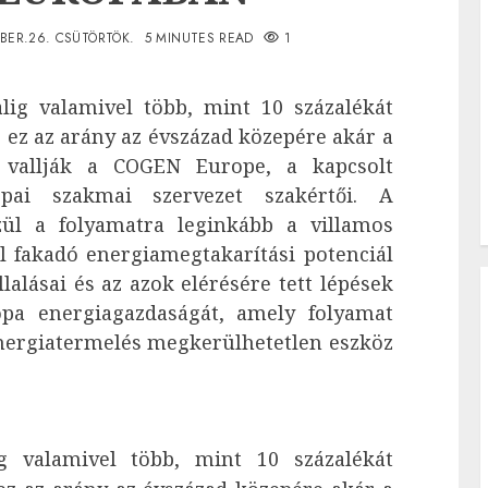
BER.26. CSÜTÖRTÖK.
5 MINUTES READ
1
lig valamivel több, mint 10 százalékát
e ez az arány az évszázad közepére akár a
- vallják a COGEN Europe, a kapcsolt
ópai szakmai szervezet szakértői. A
zül a folyamatra leginkább a villamos
l fakadó energiamegtakarítási potenciál
lalásai és az azok elérésére tett lépések
rópa energiagazdaságát, amely folyamat
energiatermelés megkerülhetetlen eszköz
g valamivel több, mint 10 százalékát