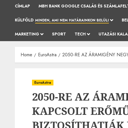
CÍMLAP
MBH BANK GOOGLE CSALÁS ÉS SZÁMLAFEL
KÜLFÖLD
BE
MINDEN, AMI NEM HATÁRAINKON BELÜLI
MARKETING
SPORT
TECH
UTAZÁSI KAL
Home
EuroAstra
2050-RE AZ ÁRAMIGÉNY NEG
EuroAstra
2050-RE AZ ÁRA
KAPCSOLT ERŐM
BIZTOSÍTHATJÁK