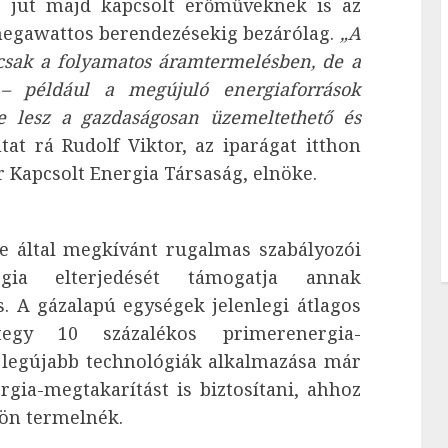
ep jut majd kapcsolt erőműveknek is az
megawattos berendezésekig bezárólag.
„A
csak a folyamatos áramtermelésben, de a
n – például a megújuló energiaforrások
pe lesz a gazdaságosan üzemeltethető és
at rá Rudolf Viktor, az iparágat itthon
 Kapcsolt Energia Társaság, elnöke.
e által megkívánt rugalmas szabályozói
gia elterjedését támogatja annak
 A gázalapú egységek jelenlegi átlagos
tegy 10 százalékos primerenergia-
a legújabb technológiák alkalmazása már
gia-megtakarítást is biztosítani, ahhoz
lön termelnék.