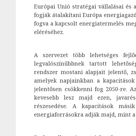
Európai Unió stratégai vállalásai és 
fogják átalakítani Európa energiagaz
fogva a kapcsolt energiatermelés megk
eléréséhez.
A szervezet több lehetséges fejl
legvalószínűbbnek tartott lehetős
rendszer mostani alapjait jelentő, z
amelyek napjainkban a kapacitások
jelentősen csökkenni fog 2050-re. Az
kevesebb lesz majd ezen, javaré
részesedése. A kapacitások másik
energiaforrásokra adják majd, mint a