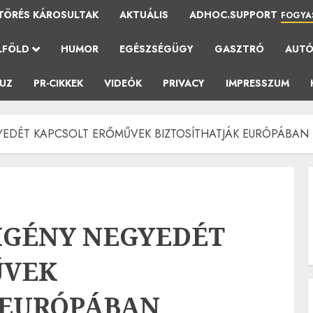
TÖRÉS KÁROSULTAK
AKTUÁLIS
ADHOC.SUPPORT
FOGYA
LFÖLD
HUMOR
EGÉSZSÉGÜGY
GASZTRÓ
AUT
AUZ
PR-CIKKEK
VIDEÓK
PRIVACY
IMPRESSZUM
YEDÉT KAPCSOLT ERŐMŰVEK BIZTOSÍTHATJÁK EURÓPÁBAN
MIGÉNY NEGYEDÉT
ŰVEK
 EURÓPÁBAN