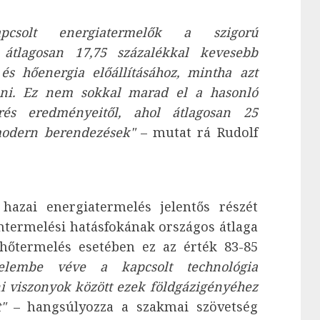
pcsolt energiatermelők a szigorú
s átlagosan 17,75 százalékkal kevesebb
és hőenergia előállításához, mintha azt
lni. Ez nem sokkal marad el a hasonló
rés eredményeitől, ahol átlagosan 25
 modern berendezések"
– mutat rá Rudolf
hazai energiatermelés jelentős részét
mtermelési hatásfokának országos átlaga
 hőtermelés esetében ez az érték 83-85
yelembe véve a kapcsolt technológia
i viszonyok között ezek földgázigényéhez
"
– hangsúlyozza a szakmai szövetség