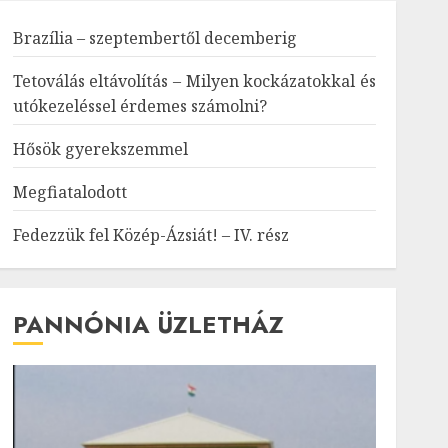
Brazília – szeptembertől decemberig
Tetoválás eltávolítás – Milyen kockázatokkal és
utókezeléssel érdemes számolni?
Hősök gyerekszemmel
Megfiatalodott
Fedezzük fel Közép-Ázsiát! – IV. rész
PANNÓNIA ÜZLETHÁZ