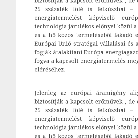
biztosítják a kapcsolt erőművek , de
25 százalék fölé is felkúszhat –
energiatermelést képviselő euró
technológia járulékos előnyei közül a
és a hő közös termeléséből fakadó e
Európai Unió stratégai vállalásai és 
fogják átalakítani Európa energiagaz
fogva a kapcsolt energiatermelés megk
eléréséhez.
Jelenleg az európai áramigény ali
biztosítják a kapcsolt erőművek , de
25 százalék fölé is felkúszhat –
energiatermelést képviselő euró
technológia járulékos előnyei közül a
és a hő közös termeléséből fakadó e