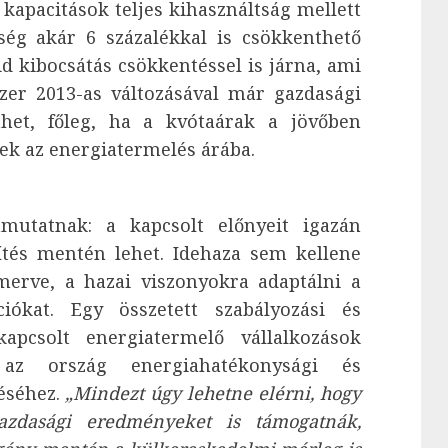
kapacitások teljes kihasználtság mellett
ég akár 6 százalékkal is csökkenthető
id kibocsátás csökkentéssel is járna, ami
zer 2013-as változásával már gazdasági
nthet, főleg, ha a kvótaárak a jövőben
ek az energiatermelés árába.
utatnak: a kapcsolt előnyeit igazán
tés mentén lehet. Idehaza sem kellene
merve, a hazai viszonyokra adaptálni a
iókat. Egy összetett szabályozási és
pcsolt energiatermelő vállalkozások
 az ország energiahatékonysági és
téséhez.
„Mindezt úgy lehetne elérni, hogy
azdasági eredményeket is támogatnák,