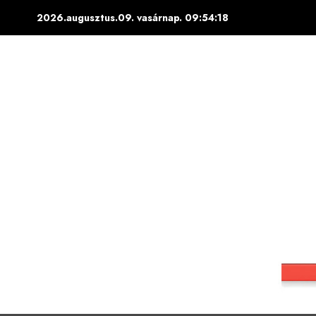
Skip
2026.augusztus.09. vasárnap.
09:54:19
to
content