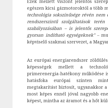
Ezek mellett viszont jelentős szer
egészen kicsi gázmotoroktól a több 
technológia sokszínűsége révén nem 
rendszerszintű szolgáltatások teré
szabályozásában – is jelentős szere
gyorsan indítható egységeknek"
– mut
képviselő szakmai szervezet, a Magyar
Az európai energiarendszer zöldülés
képességek mellett a technoló
primerenergia-hatékony működése is.
hatásfoka európai szinten min
megtakarítást biztosít, ugyanakkor 
most képes ennél jóval nagyobb ener
képest, mintha az áramot és a hőt kü