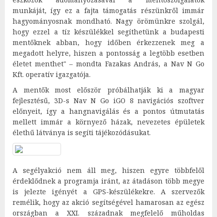
munkáját, így ez a fajta támogatás részünkről immár
hagyományosnak mondható. Nagy örömünkre szolgál,
hogy ezzel a tíz készülékkel segíthetünk a budapesti
mentőknek abban, hogy időben érkezzenek meg a
megadott helyre, hiszen a pontosság a legtöbb esetben
életet menthet" – mondta Fazakas András, a Nav N Go
Kft. operatív igazgatója.
A mentők most először próbálhatják ki a magyar
fejlesztésű, 3D-s Nav N Go iGO 8 navigációs szoftver
előnyeit, így a hangnavigálás és a pontos útmutatás
mellett immár a környező házak, nevezetes épületek
élethű látványa is segíti tájékozódásukat.
A segélyakció nem áll meg, hiszen egyre többfelől
érdeklődnek a programja iránt, az átadáson több megye
is jelezte igényét a GPS-készülékekre. A szervezők
remélik, hogy az akció segítségével hamarosan az egész
országban a XXI. századnak megfelelő műholdas