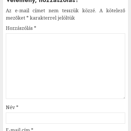
Az e-mail címet nem tesszük közzé.
A kötelező
mezőket
*
karakterrel jelöltük
Hozzászólás
*
Név
*
E-mail cím
*