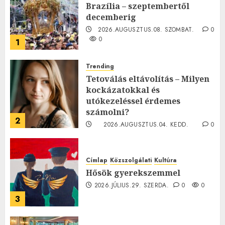
Brazília – szeptembertől
decemberig
2026.AUGUSZTUS.08. SZOMBAT.
0
0
1
Trending
Tetoválás eltávolítás – Milyen
kockázatokkal és
utókezeléssel érdemes
számolni?
2
2026.AUGUSZTUS.04. KEDD.
0
0
Címlap
Közszolgálati
Kultúra
Hősök gyerekszemmel
2026.JÚLIUS.29. SZERDA.
0
0
3