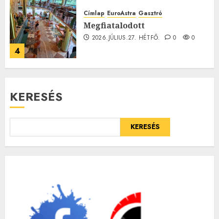
Címlap
EuroAstra
Gasztró
Megfiatalodott
2026.JÚLIUS.27. HÉTFŐ.
0
0
4
KERESÉS
KERESÉS