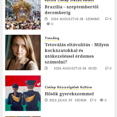
Külföld
Címlap
Utazási Kalauz
Brazília – szeptembertől
decemberig
2026.AUGUSZTUS.08. SZOMBAT.
0
0
Trending
Tetoválás eltávolítás – Milyen
kockázatokkal és
utókezeléssel érdemes
számolni?
2026.AUGUSZTUS.04. KEDD.
0
0
Címlap
Közszolgálati
Kultúra
Hősök gyerekszemmel
2026.JÚLIUS.29. SZERDA.
0
0