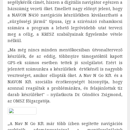
segélykérők címét, hiszen a digitális navigátor egészen a
házszámig vezeti őket. Emellett nagy előnyt jelent, hogy
a NAVON N450 navigációs készülékben kiválasztható a
„sürgősségi jármű" típusa, így a szirénázó rohamkocsi
számára a program a lehető legrövidebb utat tervezi
meg a célig, a KRESZ szabályainak figyelembe vétele
nélkül.
„Ma még nincs minden mentőkocsiban útvonaltervező
készülék, de az eddig, többnyire támogatóktól kapott
GPS-ek számos esetben tettek jó szolgálatot. Ezért is
jelentett számunkra a készülékek értékénél is nagyobb
veszteséget, amikor ellopták őket. A Nav N Go Kft. és a
NAVON Kft. szociális érzékenységét bizonyítja, hogy
azonnal reagáltak a problémánkra, és felajánlottak tíz
darab készüléket" – nyilatkozta Dr. Göndöcs Zsigmond,
az OMSZ főigazgatója.
„A Nav N Go Kft. már több ízben segítette navigációs
eszközök adományozásával a mentőszolgálatok