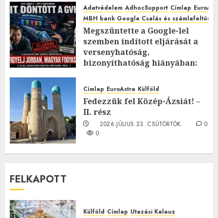
Adatvédelem
AdhocSupport
Címlap
EuroAst
MBH bank Google Csalás és számlafeltörés 
Megszüntette a Google-lel
szemben indított eljárását a
versenyhatóság,
bizonyíthatóság hiányában:
TE mit gondolsz erről?
2026.JÚLIUS.23. CSÜTÖRTÖK.
0
Címlap
EuroAstra
Külföld
0
Fedezzük fel Közép-Ázsiát! –
II. rész
2026.JÚLIUS.23. CSÜTÖRTÖK.
0
0
FELKAPOTT
Külföld
Címlap
Utazási Kalauz