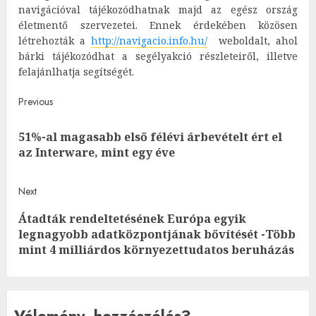
navigációval tájékozódhatnak majd az egész ország
életmentő szervezetei. Ennek érdekében közösen
létrehozták a
http://navigacio.info.hu/
weboldalt, ahol
bárki tájékozódhat a segélyakció részleteiről, illetve
felajánlhatja segítségét.
Post
Previous
navigation
51%-al magasabb első félévi árbevételt ért el
Pre
az Interware, mint egy éve
post
Next
Átadták rendeltetésének Európa egyik
Next
legnagyobb adatközpontjának bővítését -Több
post:
mint 4 milliárdos környezettudatos beruházás
Vélemény, hozzászólás?