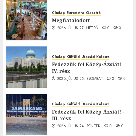
Címlap
EuroAstra
Gasztró
Megfiatalodott
2026.JÚLIUS.27. HÉTFŐ.
0
0
Címlap
Külföld
Utazási Kalauz
Fedezzük fel Közép-Ázsiát! –
IV. rész
2026.JÚLIUS.25. SZOMBAT.
0
0
Címlap
Külföld
Utazási Kalauz
Fedezzük fel Közép-Ázsiát! –
III. rész
2026.JÚLIUS.24. PÉNTEK.
0
0