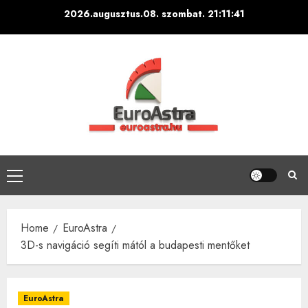
Skip
2026.augusztus.08. szombat.
21:11:42
to
content
Primary
Menu
Home
EuroAstra
3D-s navigáció segíti mától a budapesti mentőket
EuroAstra