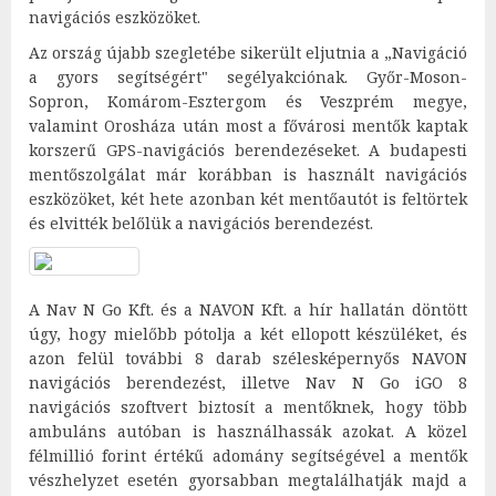
navigációs eszközöket.
Az ország újabb szegletébe sikerült eljutnia a „Navigáció
a gyors segítségért" segélyakciónak. Győr-Moson-
Sopron, Komárom-Esztergom és Veszprém megye,
valamint Orosháza után most a fővárosi mentők kaptak
korszerű GPS-navigációs berendezéseket. A budapesti
mentőszolgálat már korábban is használt navigációs
eszközöket, két hete azonban két mentőautót is feltörtek
és elvitték belőlük a navigációs berendezést.
A Nav N Go Kft. és a NAVON Kft. a hír hallatán döntött
úgy, hogy mielőbb pótolja a két ellopott készüléket, és
azon felül további 8 darab szélesképernyős NAVON
navigációs berendezést, illetve Nav N Go iGO 8
navigációs szoftvert biztosít a mentőknek, hogy több
ambuláns autóban is használhassák azokat. A közel
félmillió forint értékű adomány segítségével a mentők
vészhelyzet esetén gyorsabban megtalálhatják majd a