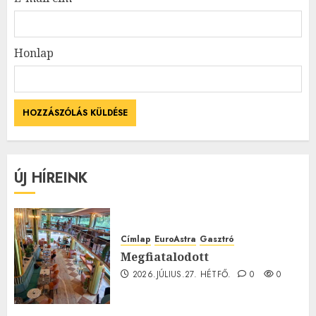
Honlap
ÚJ HÍREINK
Címlap
EuroAstra
Gasztró
Megfiatalodott
2026.JÚLIUS.27. HÉTFŐ.
0
0