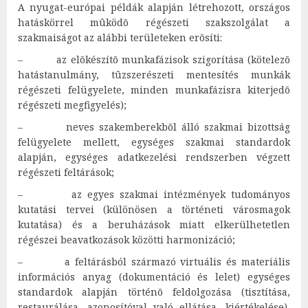
A nyugat-európai példák alapján létrehozott, országos
hatáskörrel mûködõ régészeti szakszolgálat a
szakmaiságot az alábbi területeken erõsíti:
– az elõkészítõ munkafázisok szigorítása (kötelezõ
hatástanulmány, tûzszerészeti mentesítés munkák
régészeti felügyelete, minden munkafázisra kiterjedõ
régészeti megfigyelés);
– neves szakemberekbõl álló szakmai bizottság
felügyelete mellett, egységes szakmai standardok
alapján, egységes adatkezelési rendszerben végzett
régészeti feltárások;
– az egyes szakmai intézmények tudományos
kutatási tervei (különösen a történeti városmagok
kutatása) és a beruházások miatt elkerülhetetlen
régészei beavatkozások közötti harmonizáció;
– a feltárásból származó virtuális és materiális
információs anyag (dokumentáció és lelet) egységes
standardok alapján történõ feldolgozása (tisztítása,
restaurálása, azonosítóval való ellátása, kiértékelése),