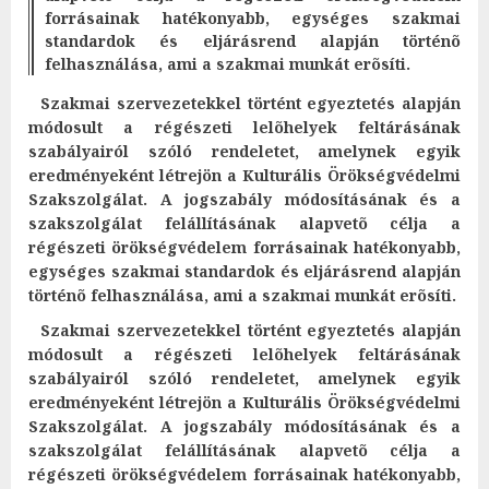
forrásainak hatékonyabb, egységes szakmai
standardok és eljárásrend alapján történõ
felhasználása, ami a szakmai munkát erõsíti.
Szakmai szervezetekkel történt egyeztetés alapján
módosult a régészeti lelõhelyek feltárásának
szabályairól szóló rendeletet, amelynek egyik
eredményeként létrejön a Kulturális Örökségvédelmi
Szakszolgálat. A jogszabály módosításának és a
szakszolgálat felállításának alapvetõ célja a
régészeti örökségvédelem forrásainak hatékonyabb,
egységes szakmai standardok és eljárásrend alapján
történõ felhasználása, ami a szakmai munkát erõsíti.
Szakmai szervezetekkel történt egyeztetés alapján
módosult a régészeti lelõhelyek feltárásának
szabályairól szóló rendeletet, amelynek egyik
eredményeként létrejön a Kulturális Örökségvédelmi
Szakszolgálat. A jogszabály módosításának és a
szakszolgálat felállításának alapvetõ célja a
régészeti örökségvédelem forrásainak hatékonyabb,