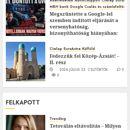
Adatvédelem
AdhocSupport
Címlap
EuroAst
MBH bank Google Csalás és számlafeltörés 
Megszüntette a Google-lel
szemben indított eljárását a
versenyhatóság,
bizonyíthatóság hiányában:
TE mit gondolsz erről?
2026.JÚLIUS.23. CSÜTÖRTÖK.
0
Címlap
EuroAstra
Külföld
0
Fedezzük fel Közép-Ázsiát! –
II. rész
2026.JÚLIUS.23. CSÜTÖRTÖK.
0
0
FELKAPOTT
Trending
Tetoválás eltávolítás – Milyen