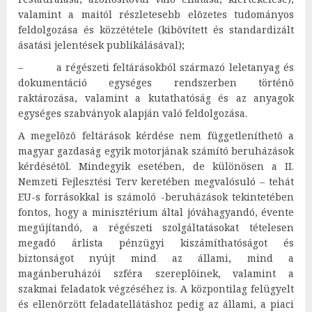
valamint a maitól részletesebb elõzetes tudományos
feldolgozása és közzététele (kibõvített és standardizált
ásatási jelentések publikálásával);
– a régészeti feltárásokból származó leletanyag és
dokumentáció egységes rendszerben történõ
raktározása, valamint a kutathatóság és az anyagok
egységes szabványok alapján való feldolgozása.
A megelõzõ feltárások kérdése nem függetleníthetõ a
magyar gazdaság egyik motorjának számító beruházások
kérdésétõl. Mindegyik esetében, de különösen a II.
Nemzeti Fejlesztési Terv keretében megvalósuló – tehát
EU-s forrásokkal is számoló -beruházások tekintetében
fontos, hogy a minisztérium által jóváhagyandó, évente
megújítandó, a régészeti szolgáltatásokat tételesen
megadó árlista pénzügyi kiszámíthatóságot és
biztonságot nyújt mind az állami, mind a
magánberuházói szféra szereplõinek, valamint a
szakmai feladatok végzéséhez is. A központilag felügyelt
és ellenõrzött feladatellátáshoz pedig az állami, a piaci