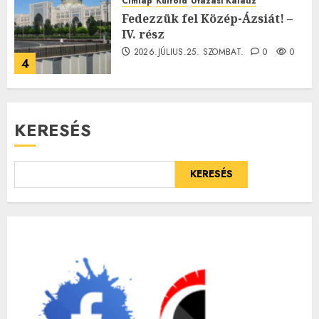
Címlap
Külföld
Utazási Kalauz
Fedezzük fel Közép-Ázsiát! –
IV. rész
2026.JÚLIUS.25. SZOMBAT.
0
0
4
KERESÉS
KERESÉS