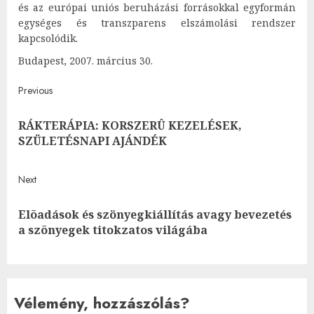
és az európai uniós beruházási forrásokkal egyformán
egységes és transzparens elszámolási rendszer
kapcsolódik.
Budapest, 2007. március 30.
Post
Previous
navigation
RÁKTERÁPIA: KORSZERÛ KEZELÉSEK,
Pre
SZÜLETÉSNAPI AJÁNDÉK
post
Next
Elõadások és szönyegkiállítás avagy bevezetés
Next
a szõnyegek titokzatos világába
post:
Vélemény, hozzászólás?