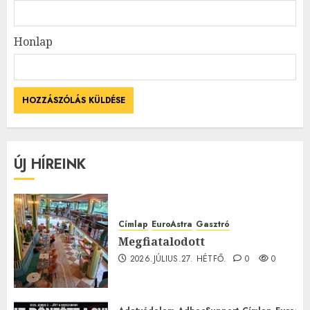
Honlap
ÚJ HÍREINK
Címlap
EuroAstra
Gasztró
Megfiatalodott
2026.JÚLIUS.27. HÉTFŐ.
0
0