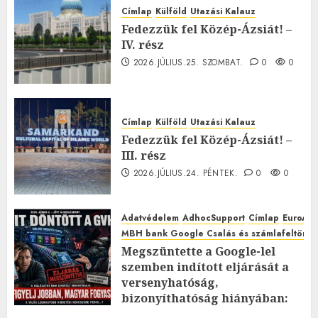
Címlap
Külföld
Utazási Kalauz
Fedezzük fel Közép-Ázsiát! –
IV. rész
2026.JÚLIUS.25. SZOMBAT.
0
0
Címlap
Külföld
Utazási Kalauz
Fedezzük fel Közép-Ázsiát! –
III. rész
2026.JÚLIUS.24. PÉNTEK.
0
0
Adatvédelem
AdhocSupport
Címlap
EuroAst
MBH bank Google Csalás és számlafeltörés 
Megszüntette a Google-lel
szemben indított eljárását a
versenyhatóság,
bizonyíthatóság hiányában:
TE mit gondolsz erről?