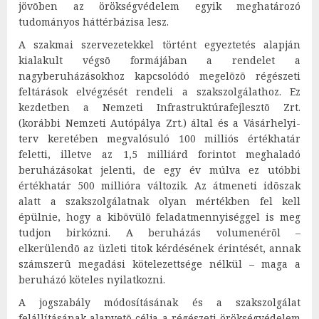
jövõben az örökségvédelem egyik meghatározó
tudományos háttérbázisa lesz.
A szakmai szervezetekkel történt egyeztetés alapján
kialakult végsõ formájában a rendelet a
nagyberuházásokhoz kapcsolódó megelõzõ régészeti
feltárások elvégzését rendeli a szakszolgálathoz. Ez
kezdetben a Nemzeti Infrastruktúrafejlesztõ Zrt.
(korábbi Nemzeti Autópálya Zrt.) által és a Vásárhelyi-
terv keretében megvalósuló 100 milliós értékhatár
feletti, illetve az 1,5 milliárd forintot meghaladó
beruházásokat jelenti, de egy év múlva ez utóbbi
értékhatár 500 millióra változik. Az átmeneti idõszak
alatt a szakszolgálatnak olyan mértékben fel kell
épülnie, hogy a kibõvülõ feladatmennyiséggel is meg
tudjon birkózni. A beruházás volumenérõl –
elkerülendõ az üzleti titok kérdésének érintését, annak
számszerû megadási kötelezettsége nélkül – maga a
beruházó köteles nyilatkozni.
A jogszabály módosításának és a szakszolgálat
felállításának alapvetõ célja a régészeti örökségvédelem