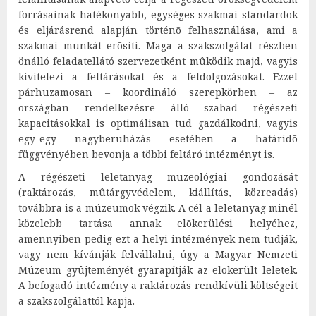
forrásainak hatékonyabb, egységes szakmai standardok
és eljárásrend alapján történõ felhasználása, ami a
szakmai munkát erõsíti. Maga a szakszolgálat részben
önálló feladatellátó szervezetként mûködik majd, vagyis
kivitelezi a feltárásokat és a feldolgozásokat. Ezzel
párhuzamosan – koordináló szerepkörben – az
országban rendelkezésre álló szabad régészeti
kapacitásokkal is optimálisan tud gazdálkodni, vagyis
egy-egy nagyberuházás esetében a határidõ
függvényében bevonja a többi feltáró intézményt is.
A régészeti leletanyag muzeológiai gondozását
(raktározás, mûtárgyvédelem, kiállítás, közreadás)
továbbra is a múzeumok végzik. A cél a leletanyag minél
közelebb tartása annak elõkerülési helyéhez,
amennyiben pedig ezt a helyi intézmények nem tudják,
vagy nem kívánják felvállalni, úgy a Magyar Nemzeti
Múzeum gyûjteményét gyarapítják az elõkerült leletek.
A befogadó intézmény a raktározás rendkívüli költségeit
a szakszolgálattól kapja.