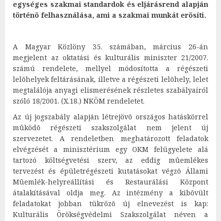
egységes szakmai standardok és eljárásrend alapján
történõ felhasználása, ami a szakmai munkát erõsíti.
A Magyar Közlöny 35. számában, március 26-án
megjelent az oktatási és kulturális miniszter 21/2007.
számú rendelete, mellyel módosította a régészeti
lelõhelyek feltárásának, illetve a régészeti lelõhely, lelet
megtalálója anyagi elismerésének részletes szabályairól
szóló 18/2001. (X.18.) NKÖM rendeletet.
Az új jogszabály alapján létrejövõ országos hatáskörrel
mûködõ régészeti szakszolgálat nem jelent új
szervezetet. A rendeletben meghatározott feladatok
elvégzését a minisztérium egy OKM felügyelete alá
tartozó költségvetési szerv, az eddig mûemlékes
tervezést és épületrégészeti kutatásokat végzõ Állami
Mûemlék-helyreállítási és Restaurálási Központ
átalakításával oldja meg. Az intézmény a kibõvült
feladatokat jobban tükrözõ új elnevezést is kap:
Kulturális Örökségvédelmi Szakszolgálat néven a