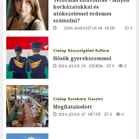
Tetoválás eltávolítás – Milyen
kockázatokkal és
utókezeléssel érdemes
számolni?
2026.AUGUSZTUS.04. KEDD.
0
0
Címlap
Közszolgálati
Kultúra
Hősök gyerekszemmel
2026.JÚLIUS.29. SZERDA.
0
0
Címlap
EuroAstra
Gasztró
Megfiatalodott
2026.JÚLIUS.27. HÉTFŐ.
0
0