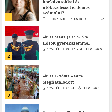
kockázatokkal és
utókezeléssel érdemes
számolni?
1
2026.AUGUSZTUS.04. KEDD.
0
0
Címlap
Közszolgálati
Kultúra
Hősök gyerekszemmel
2026.JÚLIUS.29. SZERDA.
0
0
2
Címlap
EuroAstra
Gasztró
Megfiatalodott
2026.JÚLIUS.27. HÉTFŐ.
0
0
3