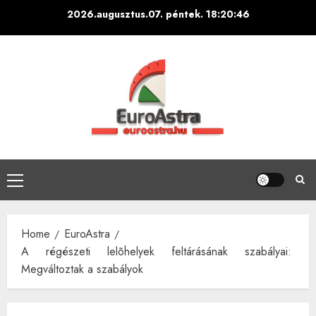
Skip
2026.augusztus.07. péntek.
18:20:47
to
content
Primary
Menu
Home
EuroAstra
A régészeti lelõhelyek feltárásának szabályai:
Megváltoztak a szabályok