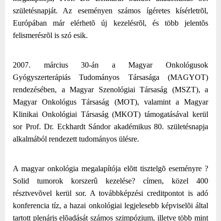
születésnapját. Az eseményen számos ígéretes kísérletrõl,
Európában már elérhetõ új kezelésrõl, és több jelentõs
felismerésrõl is szó esik.
2007. március 30-án a Magyar Onkológusok
Gyógyszerterápiás Tudományos Társasága (MAGYOT)
rendezésében, a Magyar Szenológiai Társaság (MSZT), a
Magyar Onkológus Társaság (MOT), valamint a Magyar
Klinikai Onkológiai Társaság (MKOT) támogatásával kerül
sor
Prof. Dr. Eckhardt Sándor akadémikus 80. születésnapja
alkalmából rendezett tudományos ülésre.
A magyar onkológia megalapítója elõtt tisztelgõ eseményre ?
Solid tumorok korszerû kezelése? címen, közel 400
résztvevõvel kerül sor.
A továbbképzési creditpontot is adó
konferencia tíz, a hazai
onkológiai
legjelesebb képviselõi által
tartott plenáris elõadását számos szimpózium, illetve több mint