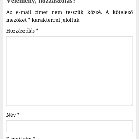
Vélemény, hozzászólás?
Az e-mail címet nem tesszük közzé.
A kötelező
mezőket
*
karakterrel jelöltük
Hozzászólás
*
Név
*
E-mail cím
*