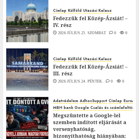
Címlap
Külföld
Utazási Kalauz
Fedezzük fel Közép-Ázsiát! –
IV. rész
2026.JÚLIUS.25. SZOMBAT.
0
0
Címlap
Külföld
Utazási Kalauz
Fedezzük fel Közép-Ázsiát! –
III. rész
2026.JÚLIUS.24. PÉNTEK.
0
0
Adatvédelem
AdhocSupport
Címlap
EuroAst
MBH bank Google Csalás és számlafeltörés 
Megszüntette a Google-lel
szemben indított eljárását a
versenyhatóság,
bizonyíthatóság hiányában: