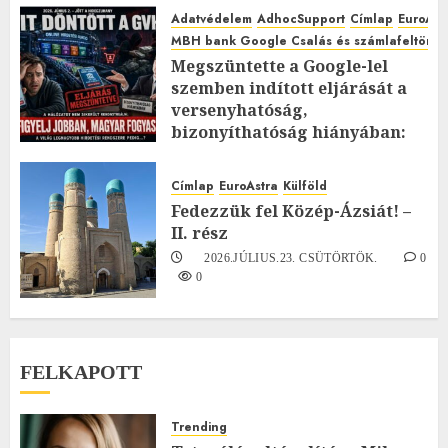
Adatvédelem
AdhocSupport
Címlap
EuroAst
MBH bank Google Csalás és számlafeltörés 
Megszüntette a Google-lel
szemben indított eljárását a
versenyhatóság,
bizonyíthatóság hiányában:
TE mit gondolsz erről?
2026.JÚLIUS.23. CSÜTÖRTÖK.
0
Címlap
EuroAstra
Külföld
0
Fedezzük fel Közép-Ázsiát! –
II. rész
2026.JÚLIUS.23. CSÜTÖRTÖK.
0
0
FELKAPOTT
Trending