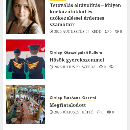
Tetoválás eltávolítás – Milyen
kockázatokkal és
utókezeléssel érdemes
számolni?
2026.AUGUSZTUS.04. KEDD.
0
0
Címlap
Közszolgálati
Kultúra
Hősök gyerekszemmel
2026.JÚLIUS.29. SZERDA.
0
0
Címlap
EuroAstra
Gasztró
Megfiatalodott
2026.JÚLIUS.27. HÉTFŐ.
0
0