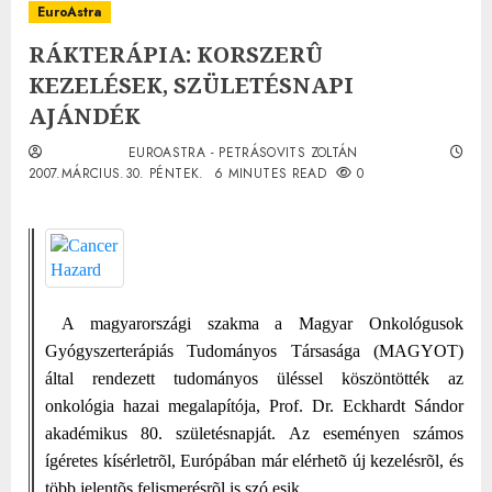
EuroAstra
RÁKTERÁPIA: KORSZERÛ
KEZELÉSEK, SZÜLETÉSNAPI
AJÁNDÉK
EUROASTRA - PETRÁSOVITS ZOLTÁN
2007.MÁRCIUS.30. PÉNTEK.
6 MINUTES READ
0
A magyarországi szakma a Magyar Onkológusok
Gyógyszerterápiás Tudományos Társasága (MAGYOT)
által rendezett tudományos üléssel köszöntötték az
onkológia hazai megalapítója,
Prof. Dr. Eckhardt Sándor
akadémikus 80. születésnapját. Az eseményen számos
ígéretes kísérletrõl, Európában már elérhetõ új kezelésrõl, és
több jelentõs felismerésrõl is szó esik.