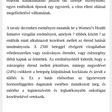
emlõrák kialakulásában játszott oki szerepe bizonyítható,
egyes emlõrákok típusok egy egyszerû, a vírus elleni oltással
megelõzhetõvé válhatnának.
A tavaly decemberi eseményen mutatták be a Women?s Health
Initiative vizsgálat eredményeit, amelyek ? többek között ? az
emlõrák miatt alkalmazott kezelések mellett az étrend hatását
tanulmányozta. A 2500 beteggel elvégzett vizsgálatban
véletlenszerûen vagy szokványos étrendet, vagy zsírszegény
diétát kaptak az érintettek. Az eredményekbõl kiderült, hogy a
zsírszegény étrend mellett jelentõsen, mintegy negyedével
(24%) csökkent a betegség kiújulásának kockázata és javult a
túlélés is. Ez a hatás elsõsorban az úgynevezett
hormonfüggetlen daganatok esetében mutatkozott meg, és
mértéke a legintenzívebb és leghatékonyabb onkológiai
kezelésekével vetekszik.