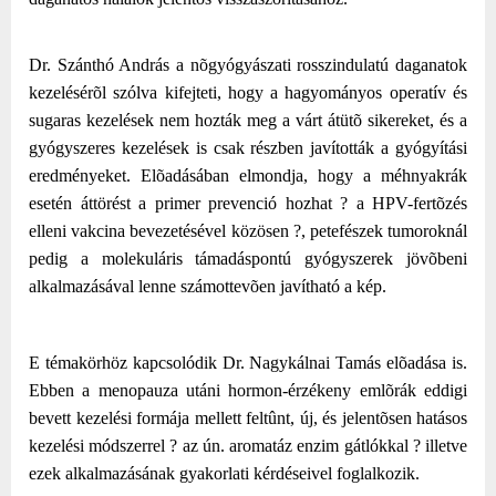
Dr. Szánthó András a nõgyógyászati rosszindulatú daganatok
kezelésérõl szólva kifejteti, hogy a hagyományos operatív és
sugaras kezelések nem hozták meg a várt átütõ sikereket, és a
gyógyszeres kezelések is csak részben javították a gyógyítási
eredményeket. Elõadásában elmondja, hogy a méhnyakrák
esetén áttörést a primer prevenció hozhat ? a HPV-fertõzés
elleni vakcina bevezetésével közösen ?, petefészek tumoroknál
pedig a molekuláris támadáspontú gyógyszerek jövõbeni
alkalmazásával lenne számottevõen javítható a kép.
E témakörhöz kapcsolódik Dr. Nagykálnai Tamás elõadása is.
Ebben a menopauza utáni hormon-érzékeny emlõrák eddigi
bevett kezelési formája mellett feltûnt, új, és jelentõsen hatásos
kezelési módszerrel ? az ún. aromatáz enzim gátlókkal ? illetve
ezek alkalmazásának gyakorlati kérdéseivel foglalkozik.