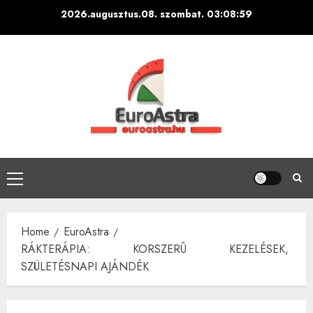
Skip
2026.augusztus.08. szombat.
03:09:00
to
content
Primary
Menu
Home
EuroAstra
RÁKTERÁPIA: KORSZERÛ KEZELÉSEK,
SZÜLETÉSNAPI AJÁNDÉK