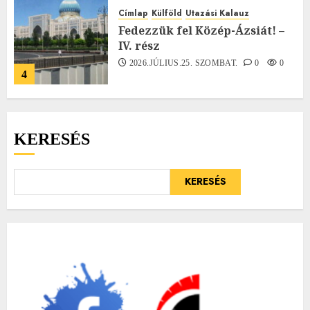
Címlap
Külföld
Utazási Kalauz
Fedezzük fel Közép-Ázsiát! –
IV. rész
2026.JÚLIUS.25. SZOMBAT.
0
0
4
KERESÉS
KERESÉS