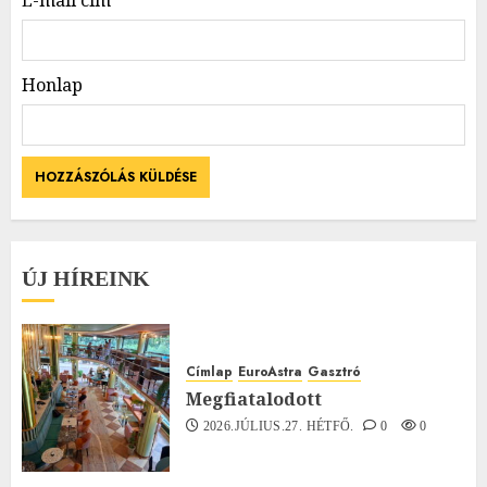
Honlap
ÚJ HÍREINK
Címlap
EuroAstra
Gasztró
Megfiatalodott
2026.JÚLIUS.27. HÉTFŐ.
0
0