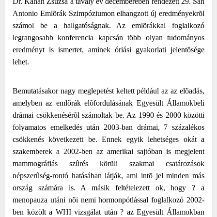
Dr. Kahán Zsuzsa a tavaly év decemberében rendezett 29. San
Antonio Emlõrák Szimpóziumon elhangzott új eredményekrõl
számol be a hallgatóságnak. Az emlõrákkal foglalkozó
legrangosabb konferencia kapcsán több olyan tudományos
eredményt is ismertet, aminek óriási gyakorlati jelentõsége
lehet.
Bemutatásakor nagy meglepetést keltett például az az elõadás,
amelyben az emlõrák elõfordulásának Egyesült Államokbeli
drámai csökkenésérõl számoltak be. Az 1990 és 2000 közötti
folyamatos emelkedés után 2003-ban drámai, 7 százalékos
csökkenés következett be. Ennek egyik lehetséges okát a
szakemberek a 2002-ben az amerikai sajtóban is megjelent
mammográfiás szûrés körüli szakmai csatározások
népszerûség-rontó hatásában látják, ami intõ jel minden más
ország számára is. A másik feltételezett ok, hogy ? a
menopauza utáni nõi nemi hormonpótlással foglalkozó 2002-
ben közölt a WHI vizsgálat után ? az Egyesült Államokban