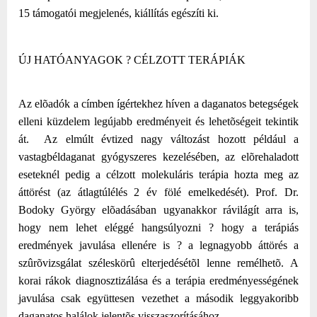
15 támogatói megjelenés, kiállítás egészíti ki.
ÚJ HATÓANYAGOK ? CÉLZOTT TERÁPIÁK
Az elõadók a címben ígértekhez híven a daganatos betegségek
elleni küzdelem legújabb eredményeit és lehetõségeit tekintik
át.
Az elmúlt évtized nagy változást hozott például a
vastagbéldaganat gyógyszeres kezelésében, az elõrehaladott
eseteknél pedig a célzott molekuláris terápia hozta meg az
áttörést (az átlagtúlélés 2 év fölé emelkedését). Prof. Dr.
Bodoky György elõadásában ugyanakkor rávilágít arra is,
hogy nem lehet eléggé hangsúlyozni ? hogy a terápiás
eredmények javulása ellenére is ? a legnagyobb áttörés a
szûrõvizsgálat széleskörû elterjedésétõl lenne remélhetõ. A
korai rákok diagnosztizálása és a terápia eredményességének
javulása csak együttesen vezethet a második leggyakoribb
daganatos halálok jelentõs visszaszorításához.