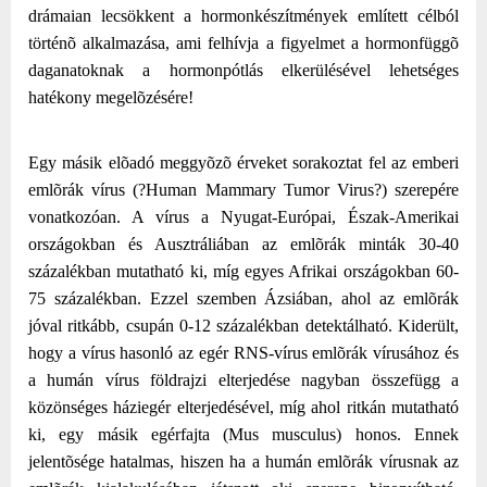
drámaian lecsökkent a hormonkészítmények említett célból
történõ alkalmazása, ami felhívja a figyelmet a hormonfüggõ
daganatoknak a hormonpótlás elkerülésével lehetséges
hatékony megelõzésére!
Egy másik elõadó meggyõzõ érveket sorakoztat fel az emberi
emlõrák vírus (?Human Mammary Tumor Virus?) szerepére
vonatkozóan. A vírus a Nyugat-Európai, Észak-Amerikai
országokban és Ausztráliában az emlõrák minták 30-40
százalékban mutatható ki, míg egyes Afrikai országokban 60-
75 százalékban. Ezzel szemben Ázsiában, ahol az emlõrák
jóval ritkább, csupán 0-12 százalékban detektálható. Kiderült,
hogy a vírus hasonló az egér RNS-vírus emlõrák vírusához és
a humán vírus földrajzi elterjedése nagyban összefügg a
közönséges háziegér elterjedésével, míg ahol ritkán mutatható
ki, egy másik egérfajta (Mus musculus) honos. Ennek
jelentõsége hatalmas, hiszen ha a humán emlõrák vírusnak az