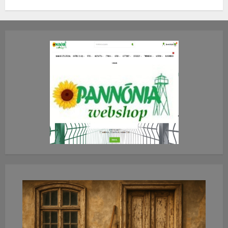
TE mit gondolsz erről?
2026.JÚLIUS.23. CSÜTÖRTÖK.
0
0