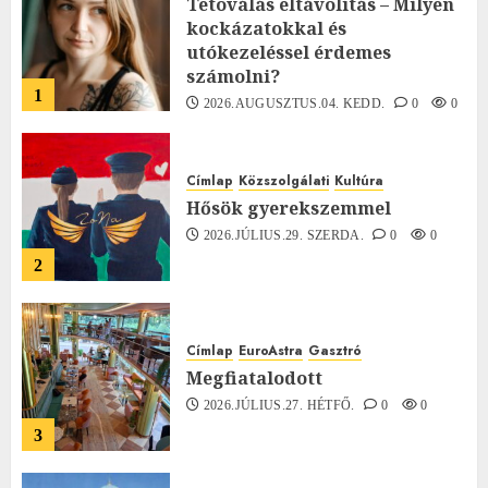
Tetoválás eltávolítás – Milyen
kockázatokkal és
utókezeléssel érdemes
számolni?
1
2026.AUGUSZTUS.04. KEDD.
0
0
Címlap
Közszolgálati
Kultúra
Hősök gyerekszemmel
2026.JÚLIUS.29. SZERDA.
0
0
2
Címlap
EuroAstra
Gasztró
Megfiatalodott
2026.JÚLIUS.27. HÉTFŐ.
0
0
3