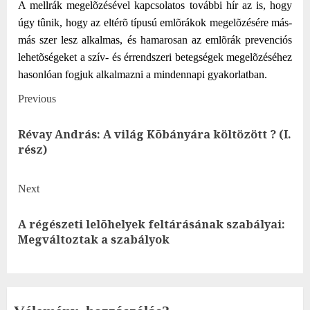
A mellrák megelõzésével kapcsolatos további hír az is, hogy
úgy tûnik, hogy az eltérõ típusú emlõrákok megelõzésére más-
más szer lesz alkalmas, és hamarosan az emlõrák prevenciós
lehetõségeket a szív- és érrendszeri betegségek megelõzéséhez
hasonlóan fogjuk alkalmazni a mindennapi gyakorlatban.
Post
Previous
navigation
Révay András: A világ Kõbányára költözött ? (I.
Pre
rész)
post
Next
A régészeti lelõhelyek feltárásának szabályai:
Next
Megváltoztak a szabályok
post: