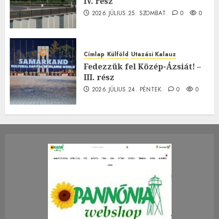
IV. rész
2026.JÚLIUS.25. SZOMBAT.
0
0
Címlap
Külföld
Utazási Kalauz
Fedezzük fel Közép-Ázsiát! –
III. rész
2026.JÚLIUS.24. PÉNTEK.
0
0