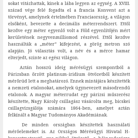
sokat vitázhattak, kinek a lába legyen az egység. A XVIII.
század vége felé fogadta el a francia Konvent azt a
törvényt, amelynek értelmében Franciaország, a világon
elsőként, bevezette a decimális méterrendszert. Ettől
kezdve egy méter egyenlő volt a Föld egyenlítőjén mért
kerületének negyvenmilliomod részével. Ettől kezdve
használták a „méter” kifejezést, a görög metron szó
alapján. Jó választás volt, a név és a mérce hamar
elterjedt, szinte az egész világon.
Aztán hosszú ideig mérésügyi szempontból a
Párizsban őrzött platinum-iridium ötvözetből készített
mérőrúd lett a meghatározó. Ennek mintájára készítették
a nemzeti etalonokat, amelyek úgynevezett másodrendű
etalonok. A magyar méterrudat egy párizsi műszerész
készítette, Nagy Károly csillagász vásárolta meg, bicskei
csillagvizsgálója számára 1864-ben, amelyet aztán
felkínált a Magyar Tudományos Akadémiának.
De minden országban készítettek használati
mérőelemeket is. Az Országos Mérésügyi Hivatal H-