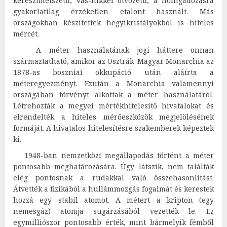
keresztmetszetű, vas-nikkel ötvözetű, a hőingadozásra
gyakorlatilag érzéketlen etalont használt. Más
országokban készítettek hegyikristályokból is hiteles
mércét.
A méter használatának jogi háttere onnan
származtatható, amikor az Osztrák–Magyar Monarchia az
1878-as boszniai okkupáció után aláírta a
méteregyezményt. Ezután a Monarchia valamennyi
országában törvényt alkottak a méter használatáról.
Létrehozták a megyei mértékhitelesítő hivatalokat és
elrendelték a hiteles mérőeszközök megjelölésének
formáját. A hivatalos hitelesítésre szakemberek képeztek
ki.
1948-ban nemzetközi megállapodás történt a méter
pontosabb meghatározására. Úgy látszik, nem találták
elég pontosnak a rudakkal való összehasonlítást.
Átvették a fizikából a hullámmozgás fogalmát és kerestek
hozzá egy stabil atomot. A métert a kripton (egy
nemesgáz) atomja sugárzásából vezették le. Ez
egymilliószor pontosabb érték, mint bármelyik fémből