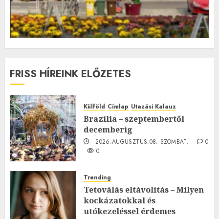
FRISS HÍREINK ELŐZETES
Külföld
Címlap
Utazási Kalauz
Brazília – szeptembertől
decemberig
2026.AUGUSZTUS.08. SZOMBAT.
0
0
Trending
Tetoválás eltávolítás – Milyen
kockázatokkal és
utókezeléssel érdemes