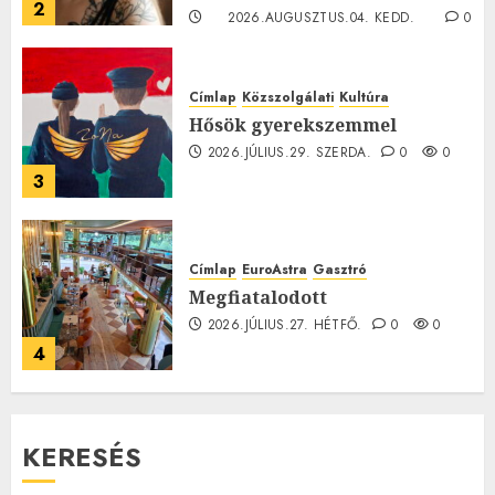
2
2026.AUGUSZTUS.04. KEDD.
0
0
Címlap
Közszolgálati
Kultúra
Hősök gyerekszemmel
2026.JÚLIUS.29. SZERDA.
0
0
3
Címlap
EuroAstra
Gasztró
Megfiatalodott
2026.JÚLIUS.27. HÉTFŐ.
0
0
4
KERESÉS