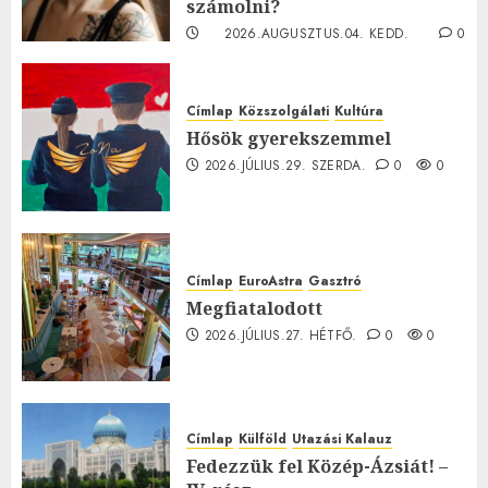
számolni?
2026.AUGUSZTUS.04. KEDD.
0
0
Címlap
Közszolgálati
Kultúra
Hősök gyerekszemmel
2026.JÚLIUS.29. SZERDA.
0
0
Címlap
EuroAstra
Gasztró
Megfiatalodott
2026.JÚLIUS.27. HÉTFŐ.
0
0
Címlap
Külföld
Utazási Kalauz
Fedezzük fel Közép-Ázsiát! –