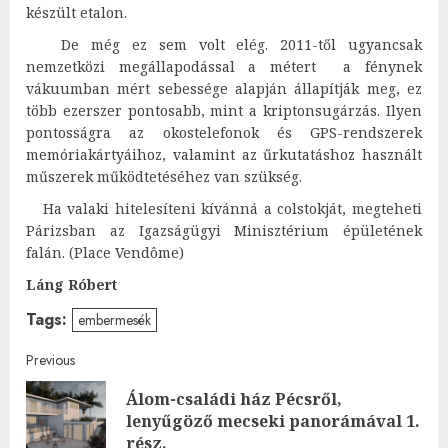
készült etalon.
De még ez sem volt elég. 2011-től ugyancsak
nemzetközi megállapodással a métert a fénynek
vákuumban mért sebessége alapján állapítják meg, ez
több ezerszer pontosabb, mint a kriptonsugárzás. Ilyen
pontosságra az okostelefonok és GPS-rendszerek
memóriakártyáihoz, valamint az űrkutatáshoz használt
műszerek működtetéséhez van szükség.
Ha valaki hitelesíteni kívánná a colstokját, megteheti
Párizsban az Igazságügyi Minisztérium épületének
falán. (Place Vendôme)
Láng Róbert
Tags:
embermesék
Post
Previous
Álom-családi ház Pécsről,
navigation
Pre
lenyűgöző mecseki panorámával 1.
post
rész.