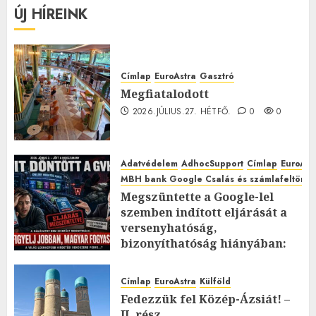
ÚJ HÍREINK
Címlap
EuroAstra
Gasztró
Megfiatalodott
2026.JÚLIUS.27. HÉTFŐ.
0
0
Adatvédelem
AdhocSupport
Címlap
EuroAst
MBH bank Google Csalás és számlafeltörés 
Megszüntette a Google-lel
szemben indított eljárását a
versenyhatóság,
bizonyíthatóság hiányában:
TE mit gondolsz erről?
2026.JÚLIUS.23. CSÜTÖRTÖK.
0
Címlap
EuroAstra
Külföld
0
Fedezzük fel Közép-Ázsiát! –
II. rész