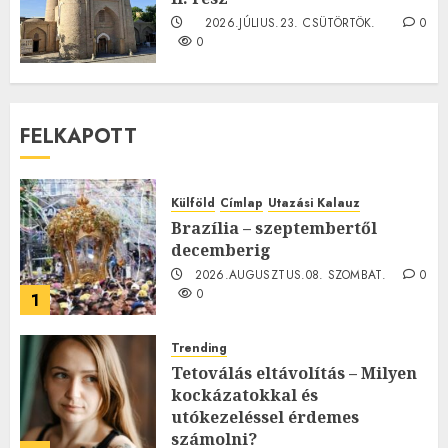
2026.JÚLIUS.23. CSÜTÖRTÖK.
0
0
FELKAPOTT
Külföld
Címlap
Utazási Kalauz
Brazília – szeptembertől
decemberig
2026.AUGUSZTUS.08. SZOMBAT.
0
0
1
Trending
Tetoválás eltávolítás – Milyen
kockázatokkal és
utókezeléssel érdemes
számolni?