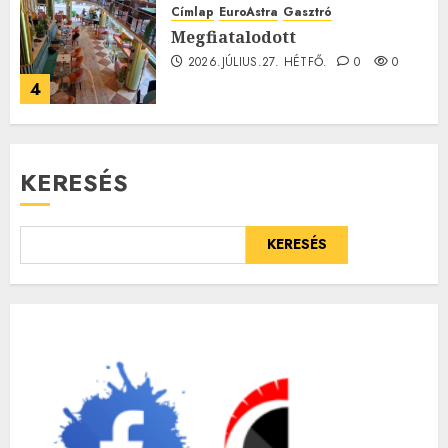
Címlap
EuroAstra
Gasztró
Megfiatalodott
2026.JÚLIUS.27. HÉTFŐ.
0
0
4
KERESÉS
KERESÉS