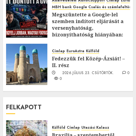
Adatvédelem
AdhocSupport
Címlap
EuroAst
MBH bank Google Csalás és számlafeltörés 
Megszüntette a Google-lel
szemben indított eljárását a
versenyhatóság,
bizonyíthatóság hiányában:
TE mit gondolsz erről?
2026.JÚLIUS.23. CSÜTÖRTÖK.
0
Címlap
EuroAstra
Külföld
0
Fedezzük fel Közép-Ázsiát! –
II. rész
2026.JÚLIUS.23. CSÜTÖRTÖK.
0
0
FELKAPOTT
Külföld
Címlap
Utazási Kalauz
Brazília – szeptembertől