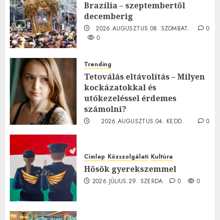
Brazília – szeptembertől
decemberig
2026.AUGUSZTUS.08. SZOMBAT.
0
0
Trending
Tetoválás eltávolítás – Milyen
kockázatokkal és
utókezeléssel érdemes
számolni?
2026.AUGUSZTUS.04. KEDD.
0
0
Címlap
Közszolgálati
Kultúra
Hősök gyerekszemmel
2026.JÚLIUS.29. SZERDA.
0
0