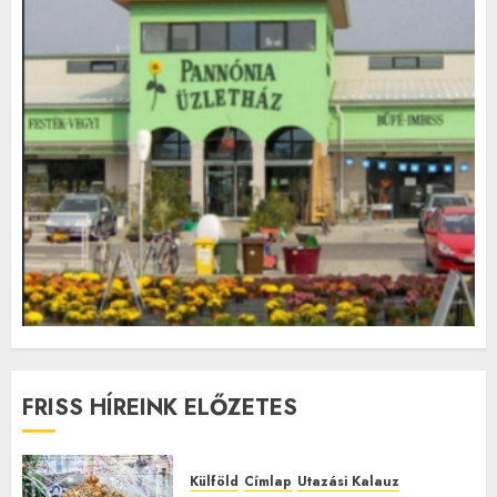
FRISS HÍREINK ELŐZETES
Külföld
Címlap
Utazási Kalauz