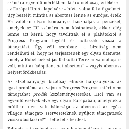
számára egyenlő mértékben kijáró méltóság értékére –
az Európai Unió alapelvére – hívta volna fel a figyelmet,
úgy beszélt, mintha az abortusz lenne az európai érték.
Ha valóban olyan kampányra használják a pénzeket,
amelyek az EU számára nem kívánatosak, akkor elég
lenne azt kérni, hogy távolítsák el a plakátokról a
Progress Program logóját és juttassák vissza a
támogatást. Úgy véli azonban: „a bizottság nem
rendelheti el, hogy ne terjesszenek egy olyan üzenetet,
amely a Nobel-békedíjas Kalkuttai Teréz anya mottója is
volt, mint az 'adoption, not abortion'" – vagyis abortusz
helyett örökbeadás.
Az alkotmányügyi bizottság elnöke hangsúlyozta: az
igazi probléma az, vajon a Progress Program miért nem
támogathat
pro-life
kezdeményezéseket. „Hol van az
egyenlő esélyek elve egy olyan Európában, amelynek a
múltban nem volt bátorsága az abortuszt az egész
világon támogató szervezeteknek nyújtott támogatások
visszautasítására?" – tette fel a kérdést.
Felhívta a figyelmet arra az ellentmondásra is, hogy a