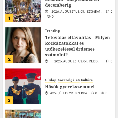
decemberig
2026.AUGUSZTUS.08. SZOMBAT.
0
0
1
Trending
Tetoválás eltávolítás – Milyen
kockázatokkal és
utókezeléssel érdemes
számolni?
2
2026.AUGUSZTUS.04. KEDD.
0
0
Címlap
Közszolgálati
Kultúra
Hősök gyerekszemmel
2026.JÚLIUS.29. SZERDA.
0
0
3