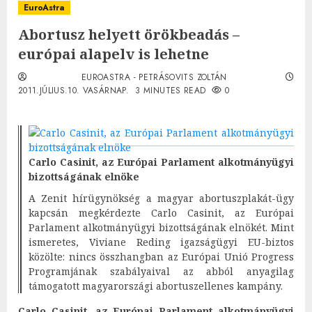
EuroAstra
Abortusz helyett örökbeadás –
európai alapelv is lehetne
EUROASTRA - PETRÁSOVITS ZOLTÁN
2011.JÚLIUS.10. VASÁRNAP.
3 MINUTES READ
0
Carlo Casinit, az Európai Parlament alkotmányügyi
bizottságának elnöke
A Zenit hírügynökség a magyar abortuszplakát-ügy
kapcsán megkérdezte Carlo Casinit, az Európai
Parlament alkotmányügyi bizottságának elnökét. Mint
ismeretes, Viviane Reding igazságügyi EU-biztos
közölte: nincs összhangban az Európai Unió Progress
Programjának szabályaival az abból anyagilag
támogatott magyarországi abortuszellenes kampány.
Carlo Casinit, az Európai Parlament alkotmányügyi