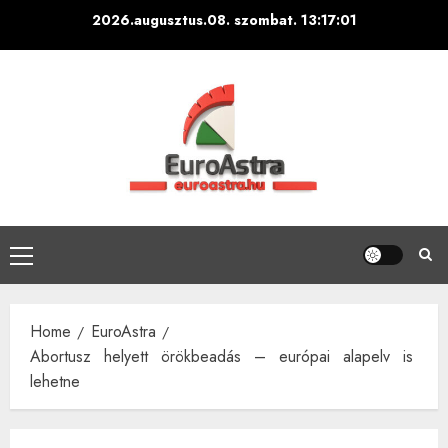
Skip
2026.augusztus.08. szombat.
13:17:01
to
content
Primary
Menu
Home
EuroAstra
Abortusz helyett örökbeadás – európai alapelv is
lehetne