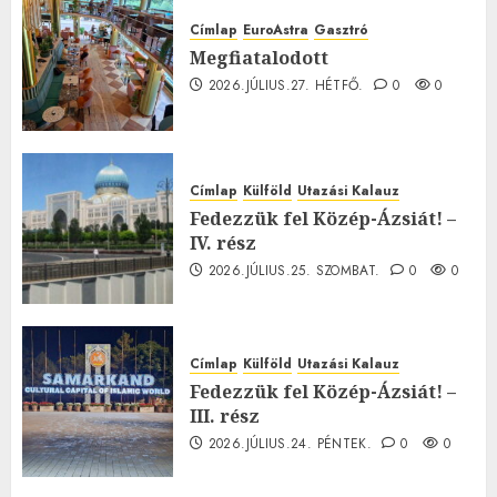
Címlap
EuroAstra
Gasztró
Megfiatalodott
2026.JÚLIUS.27. HÉTFŐ.
0
0
Címlap
Külföld
Utazási Kalauz
Fedezzük fel Közép-Ázsiát! –
IV. rész
2026.JÚLIUS.25. SZOMBAT.
0
0
Címlap
Külföld
Utazási Kalauz
Fedezzük fel Közép-Ázsiát! –
III. rész
2026.JÚLIUS.24. PÉNTEK.
0
0