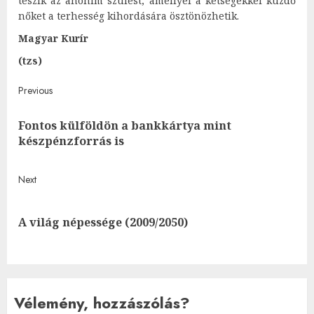
teszik az anonim szülést, amellyel a kétségekkel küzdő
nőket a terhesség kihordására ösztönözhetik.
Magyar Kurír
(tzs)
Post
Previous
navigation
Fontos külföldön a bankkártya mint
Pre
készpénzforrás is
post
Next
Next
A világ népessége (2009/2050)
post:
Vélemény, hozzászólás?