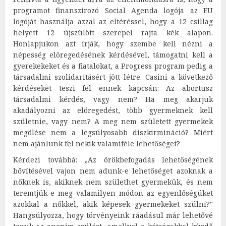
programot finanszírozó Social Agenda logója az EU
logóját használja azzal az eltéréssel, hogy a 12 csillag
helyett 12 újszülött szerepel rajta kék alapon.
Honlapjukon azt írják, hogy szembe kell nézni a
népesség elöregedésének kérdésével, támogatni kell a
gyerekekeket és a fiatalokat, a Progress program pedig a
társadalmi szolidaritásért jött létre. Casini a következő
kérdéseket teszi fel ennek kapcsán: Az abortusz
társadalmi kérdés, vagy nem? Ha meg akarjuk
akadályozni az elöregedést, több gyermeknek kell
születnie, vagy nem? A meg nem született gyermekek
megölése nem a legsúlyosabb diszkirmináció? Miért
nem ajánlunk fel nekik valamiféle lehetőséget?
Kérdezi továbbá: „Az örökbefogadás lehetőségének
bővítésével vajon nem adunk-e lehetőséget azoknak a
nőknek is, akiknek nem születhet gyermekük, és nem
teremtjük-e meg valamilyen módon az egyenlőségüket
azokkal a nőkkel, akik képesek gyermekeket szülni?"
Hangsúlyozza, hogy törvényeink ráadásul már lehetővé