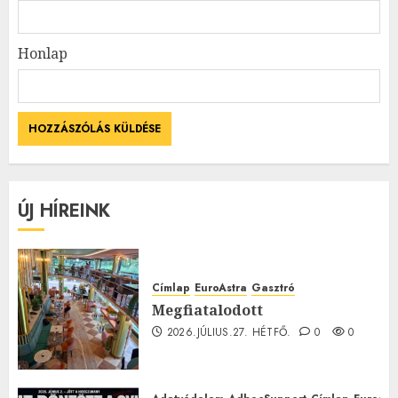
Honlap
ÚJ HÍREINK
Címlap
EuroAstra
Gasztró
Megfiatalodott
2026.JÚLIUS.27. HÉTFŐ.
0
0