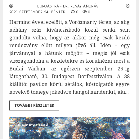
EUROASTRA - DR. RÉVAY ANDRÁS
2021.SZEPTEMBER.24. PÉNTEK.
0
0
Harminc évvel ezelőtt, a Vörösmarty téren, az alig
néhány száz kíváncsiskodó közül senki sem
gondolta volna, hogy az akkor még csak kezdő
rendezvény előtt milyen jövő áll. Idén – egy
járvánnyal a hátunk mögött – mégis jól esik
visszagondolni a kezdetekre és körülnézni most a
Budai Várban, az egészen szeptember 26-ig
látogatható, 30. Budapest Borfesztiválon. A 88
kiállítói pavilon körül sétálók, kóstolgatók egyre
növekvő tömege jókedvre hangol mindenkit, aki...
TOVÁBBI RÉSZLETEK
6 minutes read