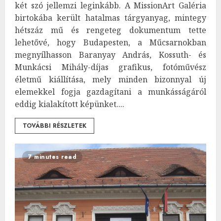
két szó jellemzi leginkább. A MissionArt Galéria
birtokába került hatalmas tárgyanyag, mintegy
hétszáz mű és rengeteg dokumentum tette
lehetővé, hogy Budapesten, a Műcsarnokban
megnyílhasson Baranyay András, Kossuth- és
Munkácsi Mihály-díjas grafikus, fotóművész
életmű kiállítása, mely minden bizonnyal új
elemekkel fogja gazdagítani a munkásságáról
eddig kialakított képünket....
TOVÁBBI RÉSZLETEK
7 minutes read