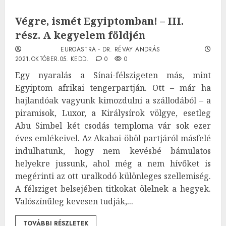
Végre, ismét Egyiptomban! – III.
rész. A kegyelem földjén
EUROASTRA - DR. RÉVAY ANDRÁS
2021.OKTÓBER.05. KEDD.
0
0
Egy nyaralás a Sínai-félszigeten más, mint
Egyiptom afrikai tengerpartján. Ott – már ha
hajlandóak vagyunk kimozdulni a szállodából – a
piramisok, Luxor, a Királysírok völgye, esetleg
Abu Simbel két csodás temploma vár sok ezer
éves emlékeivel. Az Akabai-öböl partjáról másfelé
indulhatunk, hogy nem kevésbé bámulatos
helyekre jussunk, ahol még a nem hívőket is
megérinti az ott uralkodó különleges szellemiség.
A félsziget belsejében titkokat ölelnek a hegyek.
Valószínűleg kevesen tudják,...
TOVÁBBI RÉSZLETEK