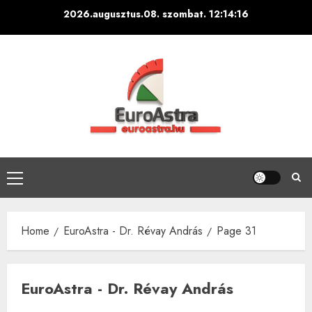
Skip
2026.augusztus.08. szombat.
12:14:18
to
content
Primary
Menu
Home
EuroAstra - Dr. Révay András
Page 31
EuroAstra - Dr. Révay András