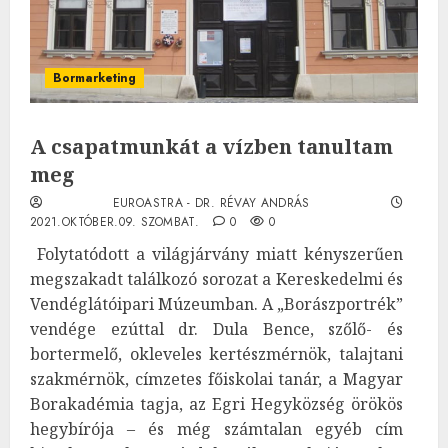
Bormarketing
A csapatmunkát a vízben tanultam
meg
EUROASTRA - DR. RÉVAY ANDRÁS
2021.OKTÓBER.09. SZOMBAT.
0
0
Folytatódott a világjárvány miatt kényszerűen
megszakadt találkozó sorozat a Kereskedelmi és
Vendéglátóipari Múzeumban. A „Borászportrék”
vendége ezúttal dr. Dula Bence, szőlő- és
bortermelő, okleveles kertészmérnök, talajtani
szakmérnök, címzetes főiskolai tanár, a Magyar
Borakadémia tagja, az Egri Hegyközség örökös
hegybírója – és még számtalan egyéb cím