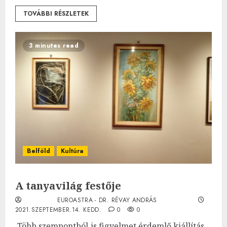
TOVÁBBI RÉSZLETEK
3 minutes read
Belföld
Kultúra
A tanyavilág festője
EUROASTRA - DR. RÉVAY ANDRÁS
2021.SZEPTEMBER.14. KEDD.
0
0
Több szempontból is figyelmet érdemlő kiállítás