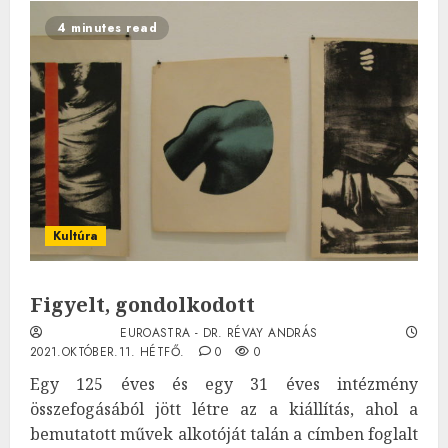
4 minutes read
Kultúra
Figyelt, gondolkodott
EUROASTRA - DR. RÉVAY ANDRÁS
2021.OKTÓBER.11. HÉTFŐ.
0
0
Egy 125 éves és egy 31 éves intézmény
összefogásából jött létre az a kiállítás, ahol a
bemutatott művek alkotóját talán a címben foglalt