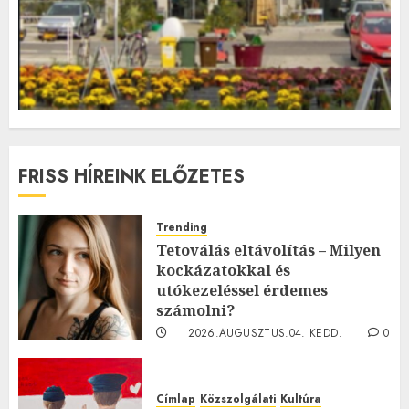
FRISS HÍREINK ELŐZETES
Trending
Tetoválás eltávolítás – Milyen
kockázatokkal és
utókezeléssel érdemes
számolni?
2026.AUGUSZTUS.04. KEDD.
0
0
Címlap
Közszolgálati
Kultúra