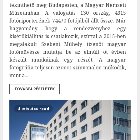
tekinthető meg Budapesten, a Magyar Nemzeti
Múzeumban. A válogatás 130 ország, 4315
fotóriporterének 74470 fotójából állt össze. Már
hagyomány, hogy a rendezvényhez egy
kísérőkiállítás is csatlakozik, ezúttal a 2015-ben
megalakult Szebeni Műhely tizenöt magyar
fotóművésze mutatja be az elmúlt öt évben
készült munkáinak egy részét. A magyar
fotográfia teljesen azonos színvonalon működik,
mint a...
TOVÁBBI RÉSZLETEK
4 minutes read