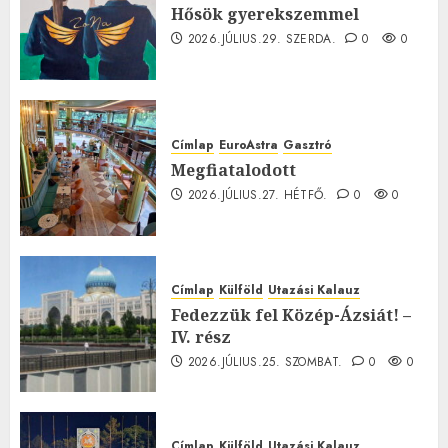
Hősök gyerekszemmel
2026.JÚLIUS.29. SZERDA.
0
0
Címlap
EuroAstra
Gasztró
Megfiatalodott
2026.JÚLIUS.27. HÉTFŐ.
0
0
Címlap
Külföld
Utazási Kalauz
Fedezzük fel Közép-Ázsiát! –
IV. rész
2026.JÚLIUS.25. SZOMBAT.
0
0
Címlap
Külföld
Utazási Kalauz