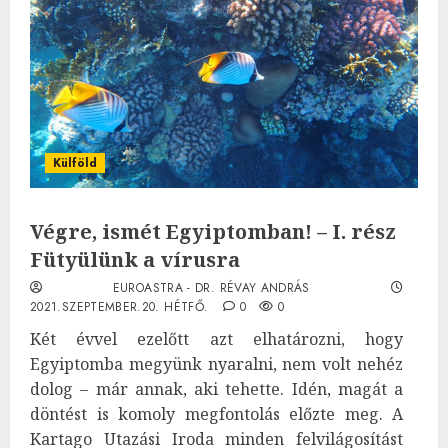
Külföld
Végre, ismét Egyiptomban! – I. rész
Fütyülünk a vírusra
EUROASTRA - DR. RÉVAY ANDRÁS
2021.SZEPTEMBER.20. HÉTFŐ.
0
0
Két évvel ezelőtt azt elhatározni, hogy
Egyiptomba megyünk nyaralni, nem volt nehéz
dolog – már annak, aki tehette. Idén, magát a
döntést is komoly megfontolás előzte meg. A
Kartago Utazási Iroda minden felvilágosítást