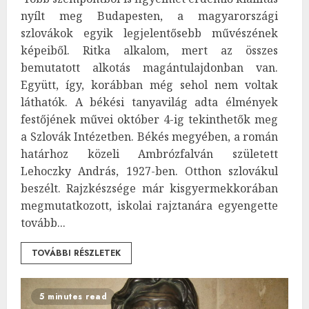
nyílt meg Budapesten, a magyarországi
szlovákok egyik legjelentősebb művészének
képeiből. Ritka alkalom, mert az összes
bemutatott alkotás magántulajdonban van.
Együtt, így, korábban még sehol nem voltak
láthatók. A békési tanyavilág adta élmények
festőjének művei október 4-ig tekinthetők meg
a Szlovák Intézetben. Békés megyében, a román
határhoz közeli Ambrózfalván született
Lehoczky András, 1927-ben. Otthon szlovákul
beszélt. Rajzkészsége már kisgyermekkorában
megmutatkozott, iskolai rajztanára egyengette
tovább...
TOVÁBBI RÉSZLETEK
5 minutes read