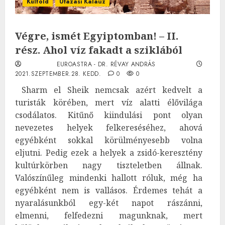
Külföld
Utazási Kalauz
Végre, ismét Egyiptomban! – II.
rész. Ahol víz fakadt a sziklából
EUROASTRA - DR. RÉVAY ANDRÁS
2021.SZEPTEMBER.28. KEDD.
0
0
Sharm el Sheik nemcsak azért kedvelt a
turisták körében, mert víz alatti élővilága
csodálatos. Kitűnő kiindulási pont olyan
nevezetes helyek felkereséséhez, ahová
egyébként sokkal körülményesebb volna
eljutni. Pedig ezek a helyek a zsidó-keresztény
kultúrkörben nagy tiszteletben állnak.
Valószínűleg mindenki hallott róluk, még ha
egyébként nem is vallásos. Érdemes tehát a
nyaralásunkból egy-két napot rászánni,
elmenni, felfedezni magunknak, mert