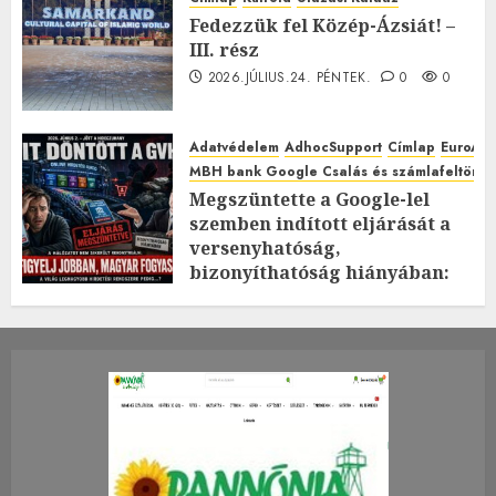
Fedezzük fel Közép-Ázsiát! –
III. rész
2026.JÚLIUS.24. PÉNTEK.
0
0
Adatvédelem
AdhocSupport
Címlap
EuroAst
MBH bank Google Csalás és számlafeltörés 
Megszüntette a Google-lel
szemben indított eljárását a
versenyhatóság,
bizonyíthatóság hiányában:
TE mit gondolsz erről?
2026.JÚLIUS.23. CSÜTÖRTÖK.
0
0