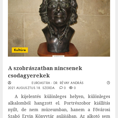
Kultúra
A szobrászatban nincsenek
csodagyerekek
EUROASTRA - DR. RÉVAY ANDRÁS
2021.AUGUSZTUS.18. SZERDA.
0
0
A kijelentés különleges helyen, különleges
alkalomból hangzott el. Portrészobor kiállítás
nyílt, de nem múzeumban, hanem a Fővárosi
Szabó Ervin Könyvtár aulájában. Az alkotó sem