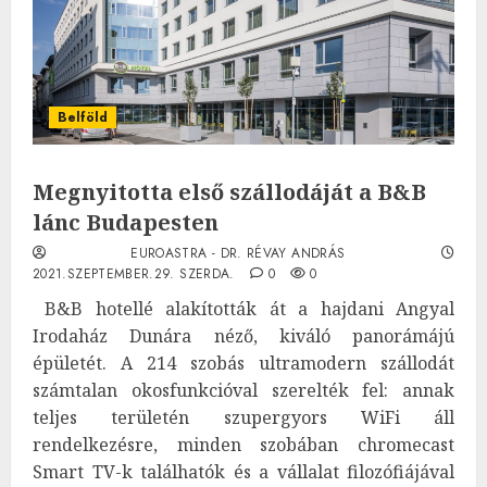
Belföld
Megnyitotta első szállodáját a B&B
lánc Budapesten
EUROASTRA - DR. RÉVAY ANDRÁS
2021.SZEPTEMBER.29. SZERDA.
0
0
B&B hotellé alakították át a hajdani Angyal
Irodaház Dunára néző, kiváló panorámájú
épületét. A 214 szobás ultramodern szállodát
számtalan okosfunkcióval szerelték fel: annak
teljes területén szupergyors WiFi áll
rendelkezésre, minden szobában chromecast
Smart TV-k találhatók és a vállalat filozófiájával