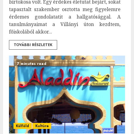
birtokosa volt. Egy érdekes életutat bejárt, sokat
tapasztalt szakember osztotta meg figyelemre
érdemes gondolatatit a hallgatósággal. A
tanulmányaimat a Villányi úton kezdtem,
főiskolából akkor...
TOVÁBBI RÉSZLETEK
7 minutes read
Külföld
Kultúra