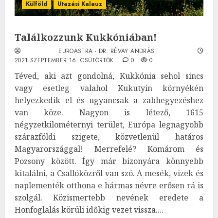
Külföld
Utazási Kalauz
Találkozzunk Kukkóniában!
EUROASTRA - DR. RÉVAY ANDRÁS
2021.SZEPTEMBER.16. CSÜTÖRTÖK.
0
0
Téved, aki azt gondolná, Kukkónia sehol sincs
vagy esetleg valahol Kukutyin környékén
helyezkedik el és ugyancsak a zabhegyezéshez
van köze. Nagyon is létező, 1615
négyzetkilométernyi terület, Európa legnagyobb
szárazföldi szigete, közvetlenül határos
Magyarországgal! Merrefelé? Komárom és
Pozsony között. Így már bizonyára könnyebb
kitalálni, a Csallóközről van szó. A mesék, vizek és
naplementék otthona e hármas névre erősen rá is
szolgál. Közismertebb nevének eredete a
Honfoglalás körüli időkig vezet vissza....