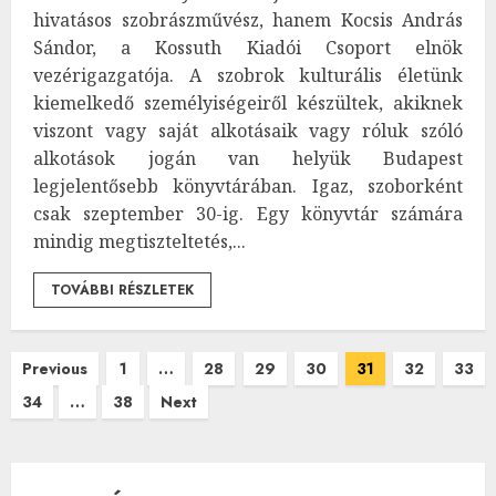
hivatásos szobrászművész, hanem Kocsis András
Sándor, a Kossuth Kiadói Csoport elnök
vezérigazgatója. A szobrok kulturális életünk
kiemelkedő személyiségeiről készültek, akiknek
viszont vagy saját alkotásaik vagy róluk szóló
alkotások jogán van helyük Budapest
legjelentősebb könyvtárában. Igaz, szoborként
csak szeptember 30-ig. Egy könyvtár számára
mindig megtiszteltetés,...
TOVÁBBI RÉSZLETEK
Bejegyzések
Previous
1
…
28
29
30
31
32
33
34
…
38
Next
lapozása