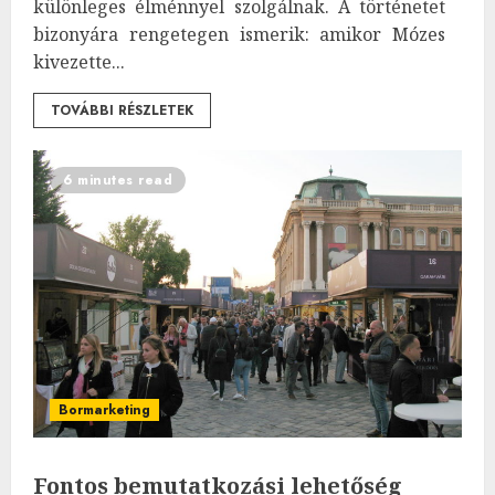
különleges élménnyel szolgálnak. A történetet
bizonyára rengetegen ismerik: amikor Mózes
kivezette...
TOVÁBBI RÉSZLETEK
6 minutes read
Bormarketing
Fontos bemutatkozási lehetőség