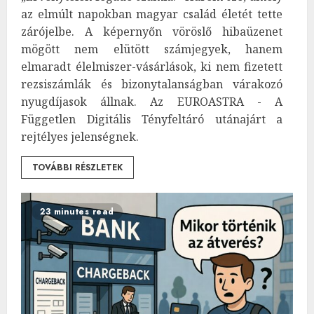
az elmúlt napokban magyar család életét tette
zárójelbe. A képernyőn vöröslő hibaüzenet
mögött nem elütött számjegyek, hanem
elmaradt élelmiszer-vásárlások, ki nem fizetett
rezsiszámlák és bizonytalanságban várakozó
nyugdíjasok állnak. Az EUROASTRA - A
Független Digitális Tényfeltáró utánajárt a
rejtélyes jelenségnek.
TOVÁBBI RÉSZLETEK
23 minutes read