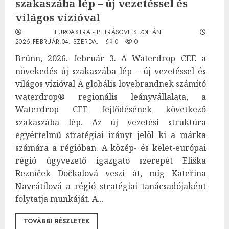
szakaszába lép – új vezetéssel és
világos vízióval
EUROASTRA - PETRÁSOVITS ZOLTÁN
2026.FEBRUÁR.04. SZERDA.
0
0
Brünn, 2026. február 3. A Waterdrop CEE a
növekedés új szakaszába lép – új vezetéssel és
világos vízióval A globális lovebrandnek számító
waterdrop® regionális leányvállalata, a
Waterdrop CEE fejlődésének következő
szakaszába lép. Az új vezetési struktúra
egyértelmű stratégiai irányt jelöl ki a márka
számára a régióban. A közép- és kelet-európai
régió ügyvezető igazgató szerepét Eliška
Rezníček Dočkalová veszi át, míg Kateřina
Navrátilová a régió stratégiai tanácsadójaként
folytatja munkáját. A...
TOVÁBBI RÉSZLETEK