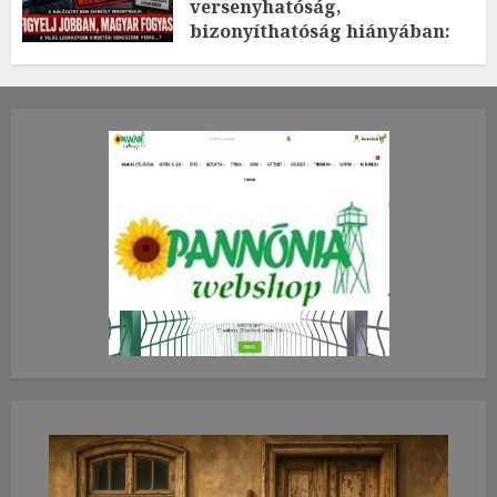
versenyhatóság,
bizonyíthatóság hiányában:
TE mit gondolsz erről?
2026.JÚLIUS.23. CSÜTÖRTÖK.
0
0