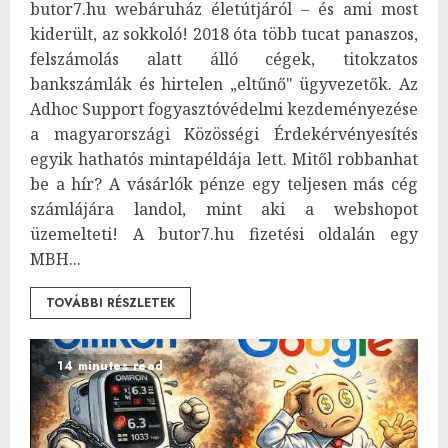
butor7.hu webáruház életútjáról – és ami most
kiderült, az sokkoló! 2018 óta több tucat panaszos,
felszámolás alatt álló cégek, titokzatos
bankszámlák és hirtelen „eltűnő" ügyvezetők. Az
Adhoc Support fogyasztóvédelmi kezdeményezése
a magyarországi Közösségi Érdekérvényesítés
egyik hathatós mintapéldája lett. Mitől robbanhat
be a hír? A vásárlók pénze egy teljesen más cég
számlájára landol, mint aki a webshopot
üzemelteti! A butor7.hu fizetési oldalán egy
MBH...
TOVÁBBI RÉSZLETEK
14 minutes read