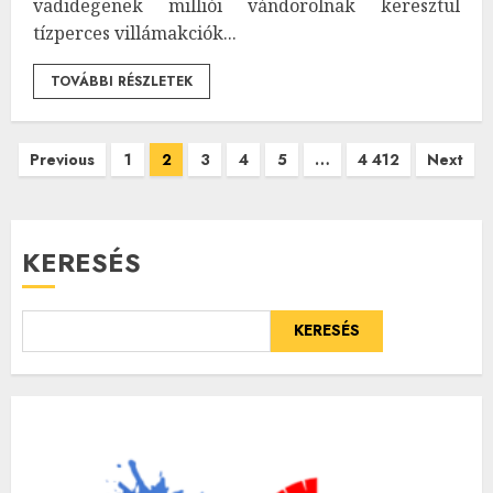
vadidegenek milliói vándorolnak keresztül
tízperces villámakciók...
TOVÁBBI RÉSZLETEK
Bejegyzések
Previous
1
2
3
4
5
…
4 412
Next
lapozása
KERESÉS
KERESÉS