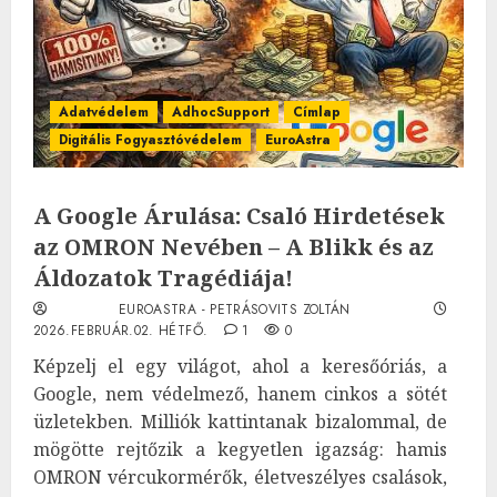
Adatvédelem
AdhocSupport
Címlap
Digitális Fogyasztóvédelem
EuroAstra
A Google Árulása: Csaló Hirdetések
az OMRON Nevében – A Blikk és az
Áldozatok Tragédiája!
EUROASTRA - PETRÁSOVITS ZOLTÁN
2026.FEBRUÁR.02. HÉTFŐ.
1
0
Képzelj el egy világot, ahol a keresőóriás, a
Google, nem védelmező, hanem cinkos a sötét
üzletekben. Milliók kattintanak bizalommal, de
mögötte rejtőzik a kegyetlen igazság: hamis
OMRON vércukormérők, életveszélyes csalások,