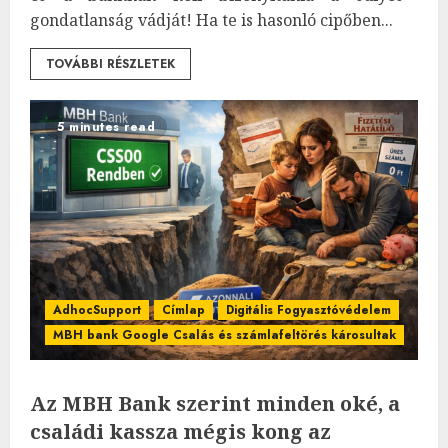
gondatlanság vádját! Ha te is hasonló cipőben...
TOVÁBBI RÉSZLETEK
5 minutes read
AdhocSupport
Címlap
Digitális Fogyasztóvédelem
MBH bank Google Csalás és számlafeltörés károsultak
Az MBH Bank szerint minden oké, a
családi kassza mégis kong az