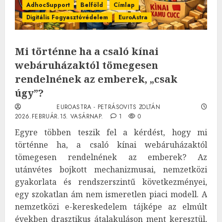
AdhocSupport
Belföld
Címlap
Digitális Fogyasztóvédelem
EuroAstra
Mi történne ha a csaló kínai
webáruházaktól tömegesen
rendelnének az emberek, „csak
úgy”?
EUROASTRA - PETRÁSOVITS ZOLTÁN
2026.FEBRUÁR.15. VASÁRNAP.
1
0
Egyre többen teszik fel a kérdést, hogy mi
történne ha, a csaló kínai webáruházaktól
tömegesen rendelnének az emberek? Az
utánvétes bojkott mechanizmusai, nemzetközi
gyakorlata és rendszerszintű következményei,
egy szokatlan ám nem ismeretlen piaci modell. A
nemzetközi e-kereskedelem tájképe az elmúlt
években drasztikus átalakuláson ment keresztül,