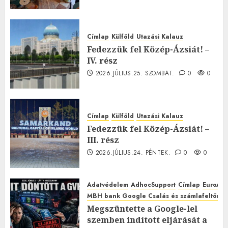
Címlap
Külföld
Utazási Kalauz
Fedezzük fel Közép-Ázsiát! –
IV. rész
2026.JÚLIUS.25. SZOMBAT.
0
0
Címlap
Külföld
Utazási Kalauz
Fedezzük fel Közép-Ázsiát! –
III. rész
2026.JÚLIUS.24. PÉNTEK.
0
0
Adatvédelem
AdhocSupport
Címlap
EuroAst
MBH bank Google Csalás és számlafeltörés 
Megszüntette a Google-lel
szemben indított eljárását a