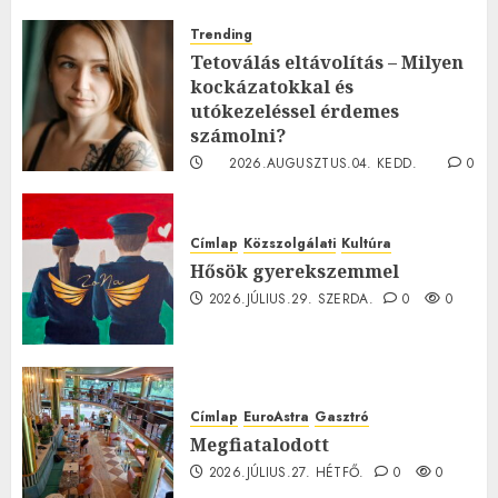
Trending
Tetoválás eltávolítás – Milyen
kockázatokkal és
utókezeléssel érdemes
számolni?
2026.AUGUSZTUS.04. KEDD.
0
0
Címlap
Közszolgálati
Kultúra
Hősök gyerekszemmel
2026.JÚLIUS.29. SZERDA.
0
0
Címlap
EuroAstra
Gasztró
Megfiatalodott
2026.JÚLIUS.27. HÉTFŐ.
0
0