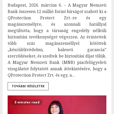
Budapest, 2026. március 6. – A Magyar Nemzeti
Bank összesen 12 millió forint bírságot szabott ki a
QProtection Protect Zrt.-re és egy
magánszemélyre, és azonnali hatállyal
megtiltotta, hogy a társaság engedély nélküli
biztosítási tevékenységet végezzen. Az érintettek
több száz magánszeméllyel kötöttek
„készülékvédelmi, baleseti garancia”
szerződéseket, és szedtek be biztosítási díjat tőlük.
A Magyar Nemzeti Bank (MNB) piacfelügyeleti
vizsgálatot folytatott annak áttekintésére, hogy a
QProtection Protect Zrt. és egy, a...
TOVÁBBI RÉSZLETEK
5 minutes read