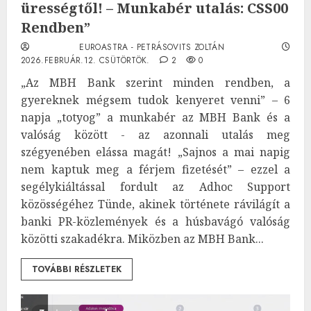
ürességtől! – Munkabér utalás: CSS00
Rendben”
EUROASTRA - PETRÁSOVITS ZOLTÁN
2026.FEBRUÁR.12. CSÜTÖRTÖK.
2
0
„Az MBH Bank szerint minden rendben, a
gyereknek mégsem tudok kenyeret venni” – 6
napja „totyog” a munkabér az MBH Bank és a
valóság között - az azonnali utalás meg
szégyenében elássa magát! „Sajnos a mai napig
nem kaptuk meg a férjem fizetését” – ezzel a
segélykiáltással fordult az Adhoc Support
közösségéhez Tünde, akinek története rávilágít a
banki PR-közlemények és a húsbavágó valóság
közötti szakadékra. Miközben az MBH Bank...
TOVÁBBI RÉSZLETEK