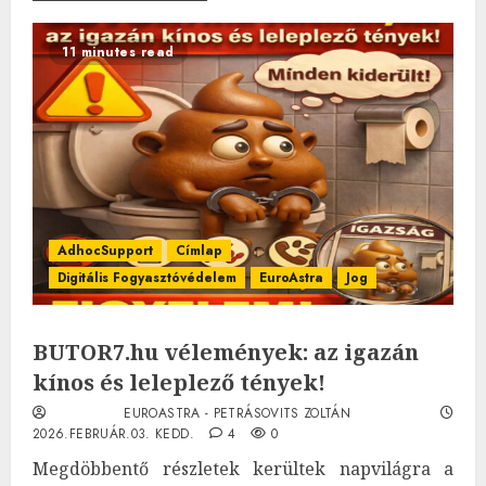
11 minutes read
AdhocSupport
Címlap
Digitális Fogyasztóvédelem
EuroAstra
Jog
BUTOR7.hu vélemények: az igazán
kínos és leleplező tények!
EUROASTRA - PETRÁSOVITS ZOLTÁN
2026.FEBRUÁR.03. KEDD.
4
0
Megdöbbentő részletek kerültek napvilágra a