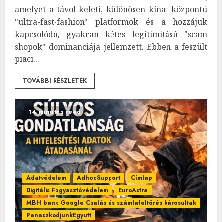
amelyet a távol-keleti, különösen kínai központú
"ultra-fast-fashion" platformok és a hozzájuk
kapcsolódó, gyakran kétes legitimitású "scam
shopok" dominanciája jellemzett. Ebben a feszült
piaci...
TOVÁBBI RÉSZLETEK
14 minutes read
Adatvédelem
AdhocSupport
Címlap
Digitális Fogyasztóvédelem
EuroAstra
MBH bank Google Csalás és számlafeltörés károsultak
PanaszkodjunkEgyutt