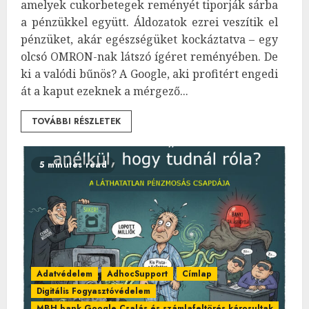
amelyek cukorbetegek reményét tiporják sárba
a pénzükkel együtt. Áldozatok ezrei veszítik el
pénzüket, akár egészségüket kockáztatva – egy
olcsó OMRON-nak látszó ígéret reményében. De
ki a valódi bűnös? A Google, aki profitért engedi
át a kaput ezeknek a mérgező...
TOVÁBBI RÉSZLETEK
5 minutes read
Adatvédelem
AdhocSupport
Címlap
Digitális Fogyasztóvédelem
MBH bank Google Csalás és számlafeltörés károsultak