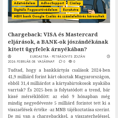
Adatvédelem
AdhocSupport
Címlap
Digitális Fogyasztóvédelem
EuroAstra
MBH bank Google Csalás és számlafeltörés károsultak
Chargeback: VISA és Mastercard
eljárások, a BANK-ok jószándékának
kitett ügyfelek árnyékában?
EUROASTRA - PETRÁSOVITS ZOLTÁN
2026.FEBRUÁR.08. VASÁRNAP.
0
0
Tudtad, hogy a bankkártyás csalások 2024-ben
41,9 milliárd forint kárt okoztak Magyarországon,
ebből 31,4 milliárdot a kártyabirtokosok nyakába
varrtak? És 2025-ben is folytatódott a trend, bár
kissé mérséklődött: az első 9 hónapban még
mindig negyedévente 5 milliárd forintot tett ki a
visszaélések értéke -az MNB tájékoztatása szerint.
De mi van a chargebackkel, a visszaterheléssel,