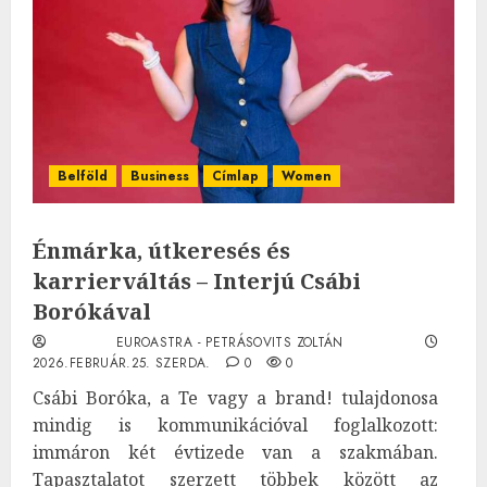
Belföld
Business
Címlap
Women
Énmárka, útkeresés és
karrierváltás – Interjú Csábi
Borókával
EUROASTRA - PETRÁSOVITS ZOLTÁN
2026.FEBRUÁR.25. SZERDA.
0
0
Csábi Boróka, a Te vagy a brand! tulajdonosa
mindig is kommunikációval foglalkozott:
immáron két évtizede van a szakmában.
Tapasztalatot szerzett többek között az