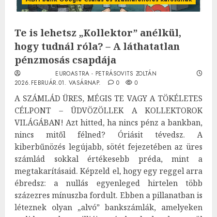
Te is lehetsz „Kollektor” anélkül,
hogy tudnál róla? – A láthatatlan
pénzmosás csapdája
EUROASTRA - PETRÁSOVITS ZOLTÁN
2026.FEBRUÁR.01. VASÁRNAP.
0
0
A SZÁMLÁD ÜRES, MÉGIS TE VAGY A TÖKÉLETES
CÉLPONT – ÜDVÖZÖLLEK A KOLLEKTOROK
VILÁGÁBAN! Azt hitted, ha nincs pénz a bankban,
nincs mitől félned? Óriásit tévedsz. A
kiberbűnözés legújabb, sötét fejezetében az üres
számlád sokkal értékesebb préda, mint a
megtakarításaid. Képzeld el, hogy egy reggel arra
ébredsz: a nullás egyenleged hirtelen több
százezres mínuszba fordult. Ebben a pillanatban is
léteznek olyan „alvó” bankszámlák, amelyeken