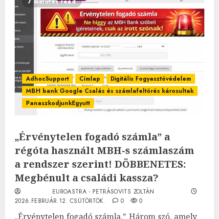
7 minutes read
AdhocSupport
Címlap
Digitális Fogyasztóvédelem
MBH bank Google Csalás és számlafeltörés károsultak
PanaszkodjunkEgyutt
„Érvénytelen fogadó számla” a
régóta használt MBH-s számlaszám
a rendszer szerint! DÖBBENETES:
Megbénult a családi kassza?
EUROASTRA - PETRÁSOVITS ZOLTÁN
2026.FEBRUÁR.12. CSÜTÖRTÖK.
0
0
„Érvénytelen fogadó számla.” Három szó, amely