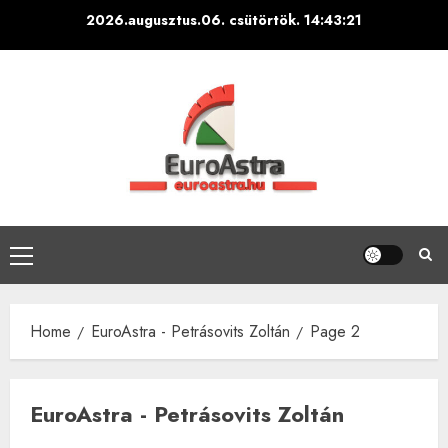
Skip
2026.augusztus.06. csütörtök.
14:43:22
to
content
Primary
Menu
Home
EuroAstra - Petrásovits Zoltán
Page 2
EuroAstra - Petrásovits Zoltán