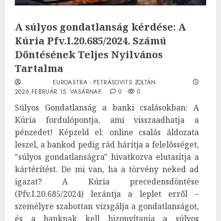
A súlyos gondatlanság kérdése: A
Kúria Pfv.I.20.685/2024. Számú
Döntésének Teljes Nyilvános
Tartalma
EUROASTRA - PETRÁSOVITS ZOLTÁN
2026.FEBRUÁR.15. VASÁRNAP.
0
0
Súlyos Gondatlanság a banki csalásokban: A
Kúria fordulópontja, ami visszaadhatja a
pénzedet! Képzeld el: online csalás áldozata
leszel, a bankod pedig rád hárítja a felelősséget,
"súlyos gondatlanságra" hivatkozva elutasítja a
kártérítést. De mi van, ha a törvény neked ad
igazat? A Kúria precedensdöntése
(Pfv.I.20.685/2024) lerántja a leplet erről –
személyre szabottan vizsgálja a gondatlanságot,
és a banknak kell bizonyítania a súlyos