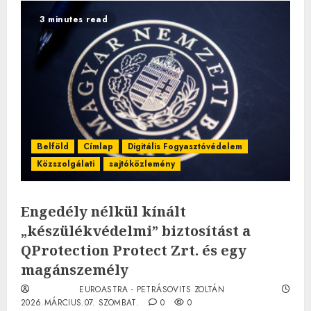
3 minutes read
Belföld
Címlap
Digitális Fogyasztóvédelem
Közszolgálati
sajtóközlemény
Engedély nélkül kínált
„készülékvédelmi” biztosítást a
QProtection Protect Zrt. és egy
magánszemély
EUROASTRA - PETRÁSOVITS ZOLTÁN
2026.MÁRCIUS.07. SZOMBAT.
0
0