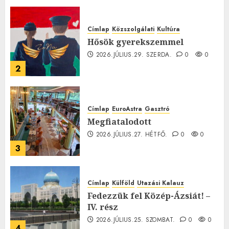
0
Címlap
Közszolgálati
Kultúra
Hősök gyerekszemmel
2026.JÚLIUS.29. SZERDA.
0
0
2
Címlap
EuroAstra
Gasztró
Megfiatalodott
2026.JÚLIUS.27. HÉTFŐ.
0
0
3
Címlap
Külföld
Utazási Kalauz
Fedezzük fel Közép-Ázsiát! –
IV. rész
2026.JÚLIUS.25. SZOMBAT.
0
0
4