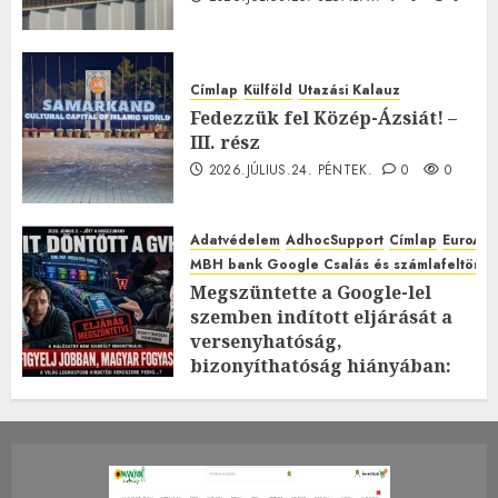
Címlap
Külföld
Utazási Kalauz
Fedezzük fel Közép-Ázsiát! –
III. rész
2026.JÚLIUS.24. PÉNTEK.
0
0
Adatvédelem
AdhocSupport
Címlap
EuroAst
MBH bank Google Csalás és számlafeltörés 
Megszüntette a Google-lel
szemben indított eljárását a
versenyhatóság,
bizonyíthatóság hiányában:
TE mit gondolsz erről?
2026.JÚLIUS.23. CSÜTÖRTÖK.
0
0