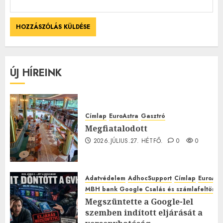
ÚJ HÍREINK
Címlap
EuroAstra
Gasztró
Megfiatalodott
2026.JÚLIUS.27. HÉTFŐ.
0
0
Adatvédelem
AdhocSupport
Címlap
EuroAst
MBH bank Google Csalás és számlafeltörés 
Megszüntette a Google-lel
szemben indított eljárását a