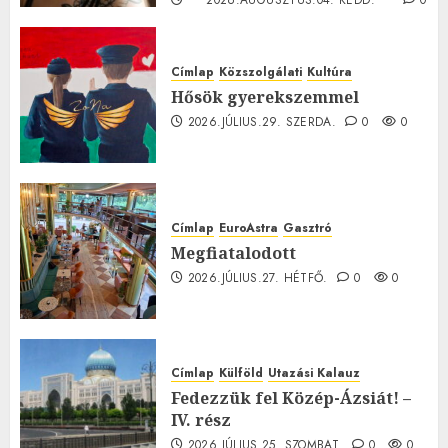
2026.AUGUSZTUS.04. KEDD.
0
0
Címlap
Közszolgálati
Kultúra
Hősök gyerekszemmel
2026.JÚLIUS.29. SZERDA.
0
0
Címlap
EuroAstra
Gasztró
Megfiatalodott
2026.JÚLIUS.27. HÉTFŐ.
0
0
Címlap
Külföld
Utazási Kalauz
Fedezzük fel Közép-Ázsiát! –
IV. rész
2026.JÚLIUS.25. SZOMBAT.
0
0