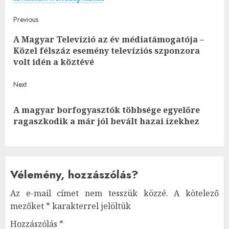
Post
Previous
A Magyar Televízió az év médiatámogatója –
navigation
Pre
Közel félszáz esemény televíziós szponzora
post
volt idén a köztévé
Next
A magyar borfogyasztók többsége egyelőre
Next
ragaszkodik a már jól bevált hazai ízekhez
post:
Vélemény, hozzászólás?
Az e-mail címet nem tesszük közzé.
A kötelező
mezőket
*
karakterrel jelöltük
Hozzászólás
*