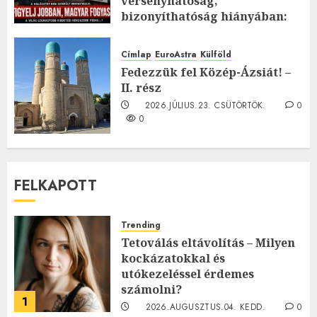
versenyhatóság,
bizonyíthatóság hiányában:
TE mit gondolsz erről?
2026.JÚLIUS.23. CSÜTÖRTÖK.
0
Címlap
EuroAstra
Külföld
0
Fedezzük fel Közép-Ázsiát! –
II. rész
2026.JÚLIUS.23. CSÜTÖRTÖK.
0
0
FELKAPOTT
Trending
Tetoválás eltávolítás – Milyen
kockázatokkal és
utókezeléssel érdemes
számolni?
1
2026.AUGUSZTUS.04. KEDD.
0