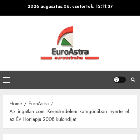
Skip
2026.augusztus.06. csütörtök.
12:11:38
to
content
Primary
Menu
Home
EuroAstra
Az ingatlan.com Kereskedelem kategóriában nyerte el
az Év Honlapja 2008 különdíjat.