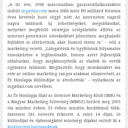
„A tíz éve, 1998 márciusában garázsvállalkozásként
indult
ingatlan.com
mára több mint fél milliárd forintos
éves bevételt hozó céggé nőtt. Az interneten napról
napra találunk új lehetőségeket, megoldásokat,
melyeket megfelelő stratégia szolgálatába állítva az
internet-penetráció növekedését jelentősen meghaladó
fejlődést is elérhetünk, akár hosszú távon is." – véli a
marketing vezető. „Látogatóink és ügyfeleink folyamatos
visszajelzése a legfontosabb, hiszen azért fejlesztjük
oldalunkat, hogy megkönnyítsük az eladók és vevők
egymásra találását. Megtisztelő, hogy munkánkért ma
este az online marketing rangos szakmai elismerését, az
Év Honlapja különdíjat is átvehettük." – nyilatkozta az
ingatlan.com nevében.
Az Év Honlapja díjat az Internet Marketing Klub (IMK) és
a Magyar Marketing Szövetség (MMSZ) hirdeti meg 2003
óta minden évben. Ez évben minden korábbinál több,
összesen 281 nevezés érkezett. A zsűri 14 díjat, 10
különdíjat és újdonságként minőségi díjakat osztott ki a
kiválasztott honlapoknak
.