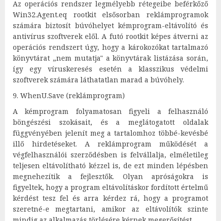
Az operációs rendszer legmélyebb rétegeibe beférkőző
Win32.Agent.eq rootkit elsősorban reklámprogramok
számára biztosít búvóhelyet kémprogram-eltávolító és
antivírus szoftverek elől. A futó rootkit képes átverni az
operációs rendszert úgy, hogy a károkozókat tartalmazó
könyvtárat „nem mutatja" a könyvtárak listázása során,
így egy víruskeresés esetén a klasszikus védelmi
szoftverek számára láthatatlan marad a búvóhely.
9. WhenU.Save (reklámprogram)
A kémprogram folyamatosan figyeli a felhasználó
böngészési szokásait, és a meglátogatott oldalak
függvényében jelenít meg a tartalomhoz többé-kevésbé
illő hirdetéseket. A reklámprogram működését a
végfelhasználói szerződésben is felvállalja, elméletileg
teljesen eltávolítható kézzel is, de ezt minden lépésben
megnehezítik a fejlesztők. Olyan apróságokra is
figyeltek, hogy a program eltávolításkor fordított értelmű
kérdést tesz fel és arra kérdez rá, hogy a programot
szeretné-e megtartani, amikor az eltávolítók szinte
mindig az alkalmazás törlésére kérnek megerősítést.