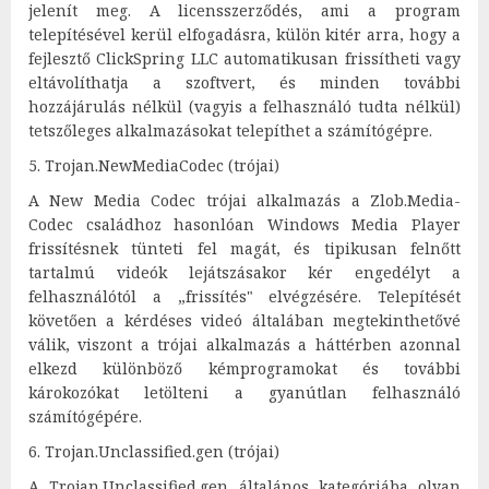
jelenít meg. A licensszerződés, ami a program
telepítésével kerül elfogadásra, külön kitér arra, hogy a
fejlesztő ClickSpring LLC automatikusan frissítheti vagy
eltávolíthatja a szoftvert, és minden további
hozzájárulás nélkül (vagyis a felhasználó tudta nélkül)
tetszőleges alkalmazásokat telepíthet a számítógépre.
5. Trojan.NewMediaCodec (trójai)
A New Media Codec trójai alkalmazás a Zlob.Media-
Codec családhoz hasonlóan Windows Media Player
frissítésnek tünteti fel magát, és tipikusan felnőtt
tartalmú videók lejátszásakor kér engedélyt a
felhasználótól a „frissítés" elvégzésére. Telepítését
követően a kérdéses videó általában megtekinthetővé
válik, viszont a trójai alkalmazás a háttérben azonnal
elkezd különböző kémprogramokat és további
károkozókat letölteni a gyanútlan felhasználó
számítógépére.
6. Trojan.Unclassified.gen (trójai)
A Trojan.Unclassified.gen általános kategóriába olyan