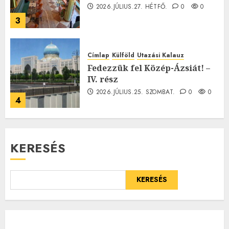
2026.JÚLIUS.27. HÉTFŐ.
0
0
3
Címlap
Külföld
Utazási Kalauz
Fedezzük fel Közép-Ázsiát! –
IV. rész
2026.JÚLIUS.25. SZOMBAT.
0
0
4
KERESÉS
KERESÉS