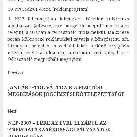
10. MyGeek/CPVFeed (reklámprogram)
A 2007 februárjában felfedezett kéretlen reklámozó
alkalmazás (adware) egy böngésző beépülő modulként
települ, általában a felhasználó tudta nélkül. Működése
során különböző reklámokkal zavarja a böngészést, sőt,
bizonyos esetekben a weboldalakra történő navigáció
eltérítésével más oldalakat mutat mint amit valójában a
felhasználó megpróbált megnyitni.
Post
Previous
navigation
JANUÁR 1-TÕL VÁLTOZIK A FIZETÉSI
Pre
MEGBÍZÁSOK JOGCÍMZÉSI KÖTELEZETTSÉGE
post
Next
NEP-2007 – ERRE AZ ÉVRE LEZÁRUL AZ
Next
ENERGIATAKARÉKOSSÁGI PÁLYÁZATOK
post:
BEFOGADÁSA