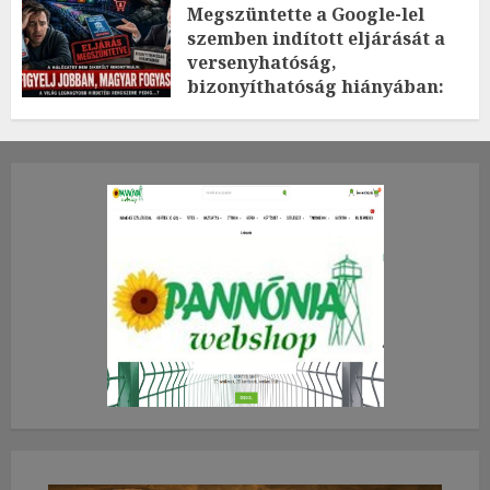
Megszüntette a Google-lel
szemben indított eljárását a
versenyhatóság,
bizonyíthatóság hiányában:
TE mit gondolsz erről?
2026.JÚLIUS.23. CSÜTÖRTÖK.
0
0