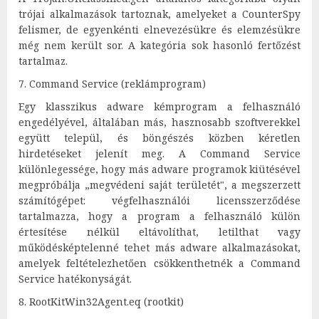
trójai alkalmazások tartoznak, amelyeket a CounterSpy
felismer, de egyenkénti elnevezésükre és elemzésükre
még nem került sor. A kategória sok hasonló fertőzést
tartalmaz.
7. Command Service (reklámprogram)
Egy klasszikus adware kémprogram a felhasználó
engedélyével, általában más, hasznosabb szoftverekkel
együtt települ, és böngészés közben kéretlen
hirdetéseket jelenít meg. A Command Service
különlegessége, hogy más adware programok kiütésével
megpróbálja „megvédeni saját területét", a megszerzett
számítógépet: végfelhasználói licensszerződése
tartalmazza, hogy a program a felhasználó külön
értesítése nélkül eltávolíthat, letilthat vagy
működésképtelenné tehet más adware alkalmazásokat,
amelyek feltételezhetően csökkenthetnék a Command
Service hatékonyságát.
8. RootKitWin32Agent.eq (rootkit)