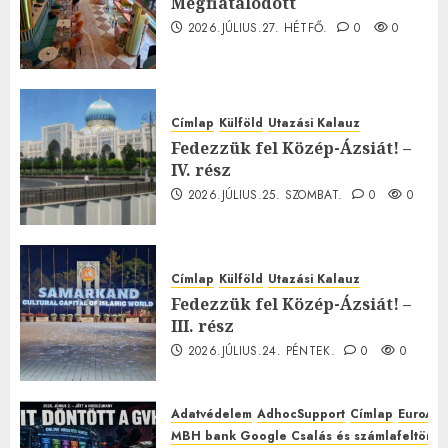
Megfiatalodott
2026.JÚLIUS.27. HÉTFŐ.
0
0
Címlap
Külföld
Utazási Kalauz
Fedezzük fel Közép-Ázsiát! –
IV. rész
2026.JÚLIUS.25. SZOMBAT.
0
0
Címlap
Külföld
Utazási Kalauz
Fedezzük fel Közép-Ázsiát! –
III. rész
2026.JÚLIUS.24. PÉNTEK.
0
0
Adatvédelem
AdhocSupport
Címlap
EuroAst
MBH bank Google Csalás és számlafeltörés 