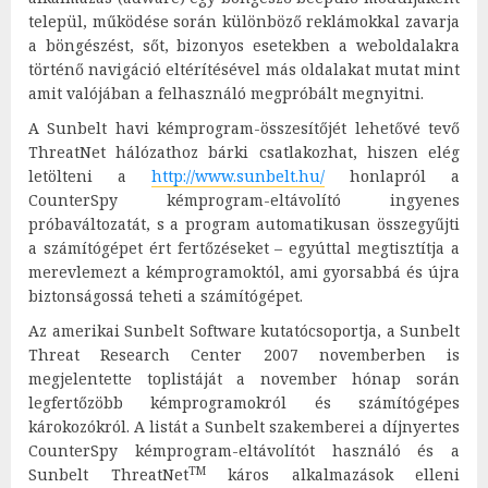
települ, működése során különböző reklámokkal zavarja
a böngészést, sőt, bizonyos esetekben a weboldalakra
történő navigáció eltérítésével más oldalakat mutat mint
amit valójában a felhasználó megpróbált megnyitni.
A Sunbelt havi kémprogram-összesítőjét lehetővé tevő
ThreatNet hálózathoz bárki csatlakozhat, hiszen elég
letölteni a
http://www.sunbelt.hu/
honlapról a
CounterSpy kémprogram-eltávolító ingyenes
próbaváltozatát, s a program automatikusan összegyűjti
a számítógépet ért fertőzéseket – egyúttal megtisztítja a
merevlemezt a kémprogramoktól, ami gyorsabbá és újra
biztonságossá teheti a számítógépet.
Az amerikai Sunbelt Software kutatócsoportja, a Sunbelt
Threat Research Center 2007 novemberben is
megjelentette toplistáját a november hónap során
legfertőzöbb kémprogramokról és számítógépes
károkozókról. A listát a Sunbelt szakemberei a díjnyertes
CounterSpy kémprogram-eltávolítót használó és a
TM
Sunbelt ThreatNet
káros alkalmazások elleni