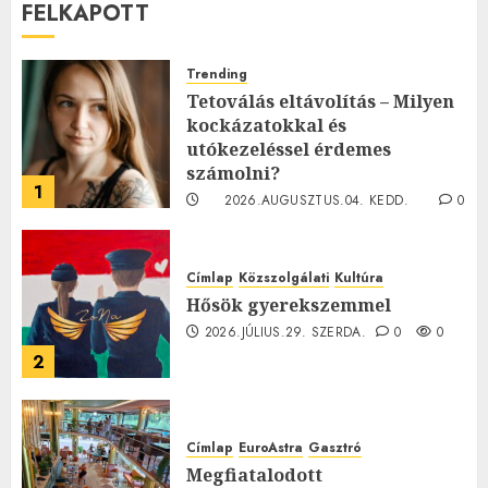
FELKAPOTT
Trending
Tetoválás eltávolítás – Milyen
kockázatokkal és
utókezeléssel érdemes
számolni?
1
2026.AUGUSZTUS.04. KEDD.
0
0
Címlap
Közszolgálati
Kultúra
Hősök gyerekszemmel
2026.JÚLIUS.29. SZERDA.
0
0
2
Címlap
EuroAstra
Gasztró
Megfiatalodott