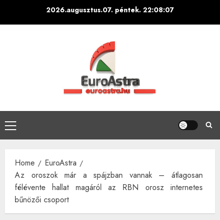
Skip
2026.augusztus.07. péntek.
22:08:08
to
content
Primary
Menu
Home
EuroAstra
Az oroszok már a spájzban vannak – átlagosan
félévente hallat magáról az RBN orosz internetes
bűnözői csoport