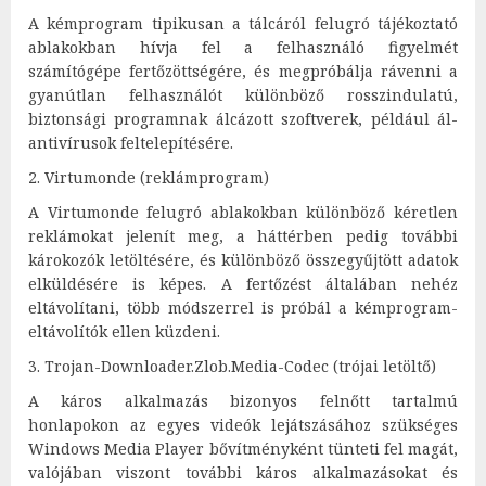
A kémprogram tipikusan a tálcáról felugró tájékoztató
ablakokban hívja fel a felhasználó figyelmét
számítógépe fertőzöttségére, és megpróbálja rávenni a
gyanútlan felhasználót különböző rosszindulatú,
biztonsági programnak álcázott szoftverek, például ál-
antivírusok feltelepítésére.
2. Virtumonde (reklámprogram)
A Virtumonde felugró ablakokban különböző kéretlen
reklámokat jelenít meg, a háttérben pedig további
károkozók letöltésére, és különböző összegyűjtött adatok
elküldésére is képes. A fertőzést általában nehéz
eltávolítani, több módszerrel is próbál a kémprogram-
eltávolítók ellen küzdeni.
3. Trojan-Downloader.Zlob.Media-Codec (trójai letöltő)
A káros alkalmazás bizonyos felnőtt tartalmú
honlapokon az egyes videók lejátszásához szükséges
Windows Media Player bővítményként tünteti fel magát,
valójában viszont további káros alkalmazásokat és