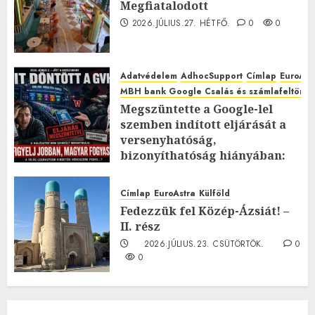
Megfiatalodott
2026.JÚLIUS.27. HÉTFŐ.
0
0
Adatvédelem
AdhocSupport
Címlap
EuroAst
MBH bank Google Csalás és számlafeltörés 
Megszüntette a Google-lel
szemben indított eljárását a
versenyhatóság,
bizonyíthatóság hiányában:
TE mit gondolsz erről?
2026.JÚLIUS.23. CSÜTÖRTÖK.
0
Címlap
EuroAstra
Külföld
0
Fedezzük fel Közép-Ázsiát! –
II. rész
2026.JÚLIUS.23. CSÜTÖRTÖK.
0
0