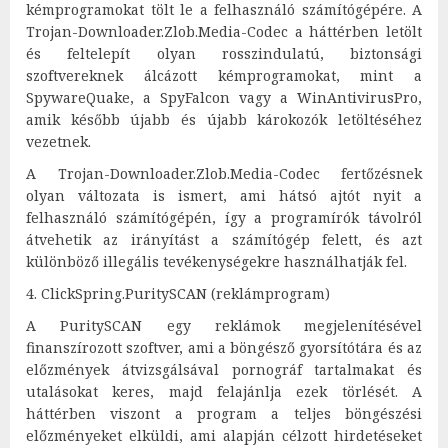
kémprogramokat tölt le a felhasználó számítógépére. A
Trojan-Downloader.Zlob.Media-Codec a háttérben letölt
és feltelepít olyan rosszindulatú, biztonsági
szoftvereknek álcázott kémprogramokat, mint a
SpywareQuake, a SpyFalcon vagy a WinAntivirusPro,
amik később újabb és újabb károkozók letöltéséhez
vezetnek.
A Trojan-Downloader.Zlob.Media-Codec fertőzésnek
olyan változata is ismert, ami hátsó ajtót nyit a
felhasználó számítógépén, így a programírók távolról
átvehetik az irányítást a számítógép felett, és azt
különböző illegális tevékenységekre használhatják fel.
4. ClickSpring.PuritySCAN (reklámprogram)
A PuritySCAN egy reklámok megjelenítésével
finanszírozott szoftver, ami a böngésző gyorsítótára és az
előzmények átvizsgálsával pornográf tartalmakat és
utalásokat keres, majd felajánlja ezek törlését. A
háttérben viszont a program a teljes böngészési
előzményeket elküldi, ami alapján célzott hirdetéseket