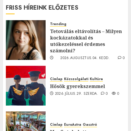
FRISS HÍREINK ELŐZETES
Trending
Tetoválás eltávolítás – Milyen
kockázatokkal és
utókezeléssel érdemes
számolni?
2026.AUGUSZTUS.04. KEDD.
0
0
Címlap
Közszolgálati
Kultúra
Hősök gyerekszemmel
2026.JÚLIUS.29. SZERDA.
0
0
Címlap
EuroAstra
Gasztró