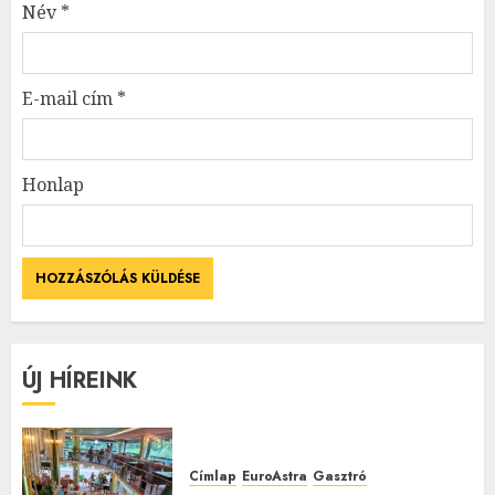
Név
*
E-mail cím
*
Honlap
ÚJ HÍREINK
Címlap
EuroAstra
Gasztró