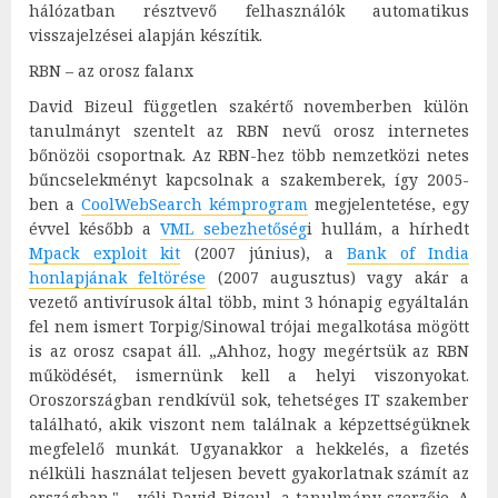
hálózatban résztvevő felhasználók automatikus
visszajelzései alapján készítik.
RBN – az orosz falanx
David Bizeul független szakértő novemberben külön
tanulmányt szentelt az RBN nevű orosz internetes
bőnözöi csoportnak. Az RBN-hez több nemzetközi netes
bűncselekményt kapcsolnak a szakemberek, így 2005-
ben a
CoolWebSearch kémprogram
megjelentetése, egy
évvel később a
VML sebezhetőség
i hullám, a hírhedt
Mpack exploit kit
(2007 június), a
Bank of India
honlapjának feltörése
(2007 augusztus) vagy akár a
vezető antivírusok által több, mint 3 hónapig egyáltalán
fel nem ismert Torpig/Sinowal trójai megalkotása mögött
is az orosz csapat áll. „Ahhoz, hogy megértsük az RBN
működését, ismernünk kell a helyi viszonyokat.
Oroszországban rendkívül sok, tehetséges IT szakember
található, akik viszont nem találnak a képzettségüknek
megfelelő munkát. Ugyanakkor a hekkelés, a fizetés
nélküli használat teljesen bevett gyakorlatnak számít az
országban." – véli David Bizeul, a tanulmány szerzője. A