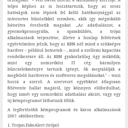
teljes képhez az is hozzátartozik, hogy az orosz
hatóságok nem lépnek fel kellő hatékonysággal az
internetes bűnözőkkel szemben, akik így méginkább
bátorítva érezhetik magukat. „Az adathalászat, a
gyermekpronográfia, a spamküldés, a trójai
alkalmazások terjesztése, illetve a honlap feltörések
egyértelműen jelzik, hogy az RBN-nél mind a szükséges
hardver – például botnetek – , mind a szellemi kapacitás
rendelkezésre áll. Az RBN gyakorlatilag úgy működik,
mint egy nemzetközi IT cég: bármilyen
bűncselekményre tartunk igényt, ők megtalálják a
megfelelő hardveres és szoftveres megoldásokat." – teszi
hozzá a szerző. A szervezet egyébként átlagosan
félévente hallat magáról, így könnyen előfordulhat,
hogy ismét egy nemzetközi adathalász akciót, vagy egy
új kémprogramot láthatunk tőlük.
A legfertőzöbb kémprogramok és káros alkalmazások
2007. októberében:
1. Trojan.FakeAlert (trójai)