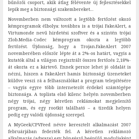
bűnözői csoport, akik átlag félévente új fejlesztésekkel
lepik meg a biztonsági szakembereket…
Novemberben nem változott a legtöbb fertőzést okozó
kémprogramok élbolya: továbbra is a trójai FakeAlert, a
Virtumonde nevű hirdetési szoftver és a szintén trójai
Zlob.Media-Codec kémprogram okozta a legtöbb
fertőzést. Újdonság, hogy a Trojan.FakeAlert 2007
novemberében először lépte át a 2%-os határt, vagyis a
kutatók által a világon regisztrált összes fertőzés 2,18%-
át okozta ez a kártevő. Ennek persze lehet jó oldalát is
nézni, hiszen a FakeAlert hamis biztonsági üzeneteket
küldve veszi rá a felhasználókat a program telepítésére
– vagyis egyre több internetezőt érdekel számtógépe
biztonsága. A toplista első kilenc helyén novemberben
négy trójai, négy kéretlen reklámokat megjelenítő
program, és egy rootkit található – a tizedik helyen
pedig egy valódi újdonság szerepel.
A MyGeek/CPVFeed névre keresztelt alkalmazást 2007
februárjában fedezték fel. A kéretlen reklámozó
alkalmazás (adware) egy böngésző beépülő moduljaként