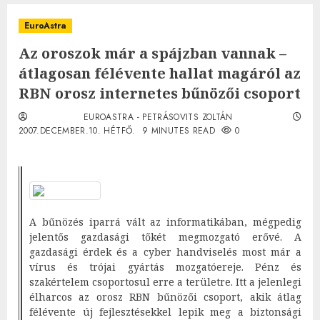
EuroAstra
Az oroszok már a spájzban vannak –
átlagosan félévente hallat magáról az
RBN orosz internetes bűnözői csoport
EUROASTRA - PETRÁSOVITS ZOLTÁN
2007.DECEMBER.10. HÉTFŐ.
9 MINUTES READ
0
A bűnözés iparrá vált az informatikában, mégpedig
jelentős gazdasági tőkét megmozgató erővé. A
gazdasági érdek és a cyber handviselés most már a
vírus és trójai gyártás mozgatóereje. Pénz és
szakértelem csoportosul erre a területre. Itt a jelenlegi
élharcos az orosz RBN bűnözői csoport, akik átlag
félévente új fejlesztésekkel lepik meg a biztonsági