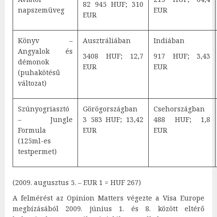
82 945 HUF; 310
napszemüveg
EUR
EUR
Könyv –
Ausztráliában
Indiában
Angyalok és
3408 HUF; 12,7
917 HUF; 3,43
démonok
EUR
EUR
(puhakötésű
változat)
Szúnyogriasztó
Görögországban
Csehországban
– Jungle
3 583 HUF; 13,42
488 HUF; 1,8
Formula
EUR
EUR
(125ml-es
testpermet)
(2009. augusztus 5. – EUR 1 = HUF 267)
A felmérést az Opinion Matters végezte a Visa Europe
megbízásából 2009. június 1. és 8. között eltérő