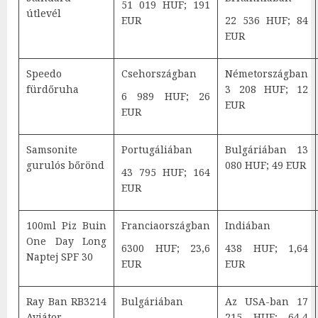
51 019 HUF; 191
útlevél
EUR
22 536 HUF; 84
EUR
Speedo
Csehországban
Németországban
fürdőruha
3 208 HUF; 12
6 989 HUF; 26
EUR
EUR
Samsonite
Portugáliában
Bulgáriában 13
gurulós bőrönd
080 HUF; 49 EUR
43 795 HUF; 164
EUR
100ml Piz Buin
Franciaországban
Indiában
One Day Long
6300 HUF; 23,6
438 HUF; 1,64
Naptej SPF 30
EUR
EUR
Ray Ban RB3214
Bulgáriában
Az USA-ban 17
Aviátor
215 HUF; 64,4