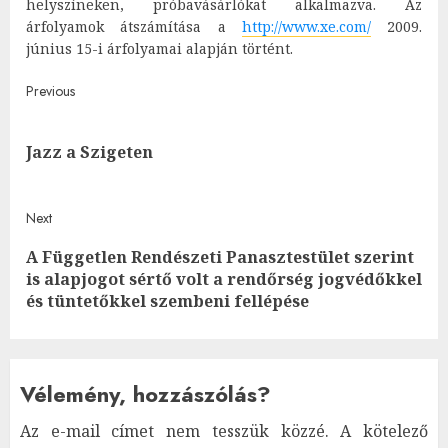
helyszíneken, próbavásárlókat alkalmazva. Az
árfolyamok átszámítása a
http://www.xe.com/
2009.
június 15-i árfolyamai alapján történt.
Post
Previous
navigation
Pre
Jazz a Szigeten
post
Next
A Független Rendészeti Panasztestület szerint
Next
is alapjogot sértő volt a rendőrség jogvédőkkel
post:
és tüntetőkkel szembeni fellépése
Vélemény, hozzászólás?
Az e-mail címet nem tesszük közzé.
A kötelező