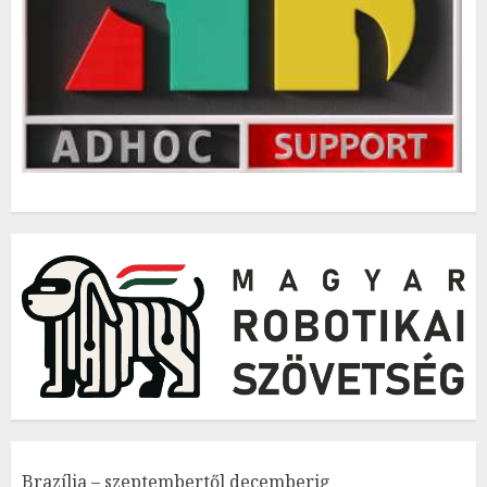
Brazília – szeptembertől decemberig