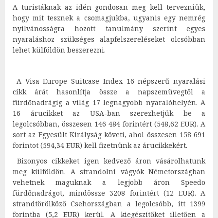
A turistáknak az idén gondosan meg kell tervezniük,
hogy mit tesznek a csomagjukba, ugyanis egy nemrég
nyilvánosságra hozott tanulmány szerint egyes
nyaraláshoz szükséges alapfelszereléseket olcsóbban
lehet külföldön beszerezni.
A Visa Europe Suitcase Index 16 népszerű nyaralási
cikk árát hasonlítja össze a napszemüvegtől a
fürdőnadrágig a világ 17 legnagyobb nyaralóhelyén. A
16 árucikket az USA-ban szerezhetjük be a
legolcsóbban, összesen 146 484 forintért (548,62 EUR). A
sort az Egyesült Királyság követi, ahol összesen 158 691
forintot (594,34 EUR) kell fizetnünk az árucikkekért.
Bizonyos cikkeket igen kedvező áron vásárolhatunk
meg külföldön. A strandolni vágyók Németországban
vehetnek maguknak a legjobb áron Speedo
fürdőnadrágot, mindössze 3208 forintért (12 EUR). A
strandtörölköző Csehországban a legolcsóbb, itt 1399
forintba (5,2 EUR) kerül. A kiegészítőket illetően a