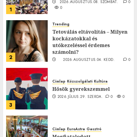
2026.AUGUSZTUS.08. SZOMBAT.
0
0
1
Trending
Tetoválás eltávolítás – Milyen
kockázatokkal és
utókezeléssel érdemes
számolni?
2
2026.AUGUSZTUS.04. KEDD.
0
0
Címlap
Közszolgálati
Kultúra
Hősök gyerekszemmel
2026.JÚLIUS.29. SZERDA.
0
0
3
Címlap
EuroAstra
Gasztró
Megfiatalodott