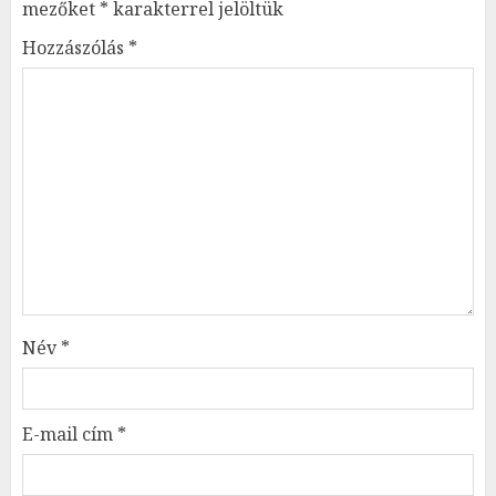
mezőket
*
karakterrel jelöltük
Hozzászólás
*
Név
*
E-mail cím
*