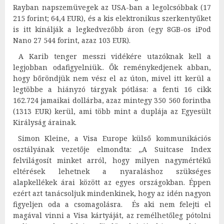
Rayban napszemüvegek az USA-ban a legolcsóbbak (17
215 forint; 64,4 EUR), és a kis elektronikus szerkentyűket
is itt kínálják a legkedvezőbb áron (egy 8GB-os iPod
Nano 27 544 forint, azaz 103 EUR).
A Karib tenger messzi vidékére utazóknak kell a
legjobban odafigyelniük.. Ők reménykedjenek abban,
hogy bőröndjük nem vész el az úton, mivel itt kerül a
legtöbbe a hiányzó tárgyak pótlása: a fenti 16 cikk
162.724 jamaikai dollárba, azaz mintegy 350 560 forintba
(1313 EUR) kerül, ami több mint a duplája az Egyesült
Királyság árainak.
Simon Kleine, a Visa Europe külső kommunikációs
osztályának vezetője elmondta: „A Suitcase Index
felvilágosít minket arról, hogy milyen nagymértékű
eltérések lehetnek a nyaraláshoz szükséges
alapkellékek árai között az egyes országokban. Éppen
ezért azt tanácsoljuk mindenkinek, hogy az idén nagyon
figyeljen oda a csomagolásra. És aki nem felejti el
magával vinni a Visa kártyáját, az remélhetőleg pótolni