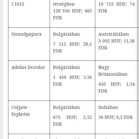
C1013
térségben
19 719 HUF; 74
128 956 HUF; 483
EUR
EUR
Strandpapucs
Bulgáriában
Ausztráliában
3 092 HUF; 11,58
7 512 HUF; 28,1
EUR
EUR
Adidas Dezodor
Bulgáriában
Nagy
Britanniában
1 430 HUF; 5.56
EUR
410 HUF; 1,54
EUR
Colgate
Bulgáriában
Indiában
Fogkrém
673 HUF; 2,52
56 HUF; 0,2 EUR
EUR