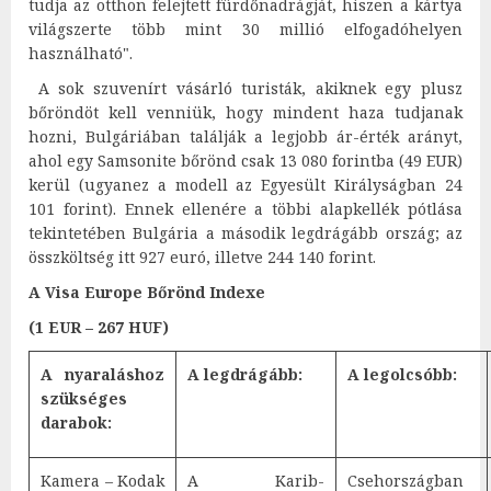
tudja az otthon felejtett fürdőnadrágját, hiszen a kártya
világszerte több mint 30 millió elfogadóhelyen
használható".
A sok szuvenírt vásárló turisták, akiknek egy plusz
bőröndöt kell venniük, hogy mindent haza tudjanak
hozni, Bulgáriában találják a legjobb ár-érték arányt,
ahol egy Samsonite bőrönd csak 13 080 forintba (49 EUR)
kerül (ugyanez a modell az Egyesült Királyságban 24
101 forint). Ennek ellenére a többi alapkellék pótlása
tekintetében Bulgária a második legdrágább ország; az
összköltség itt 927 euró, illetve 244 140 forint.
A Visa Europe Bőrönd Indexe
(1 EUR – 267 HUF)
A nyaraláshoz
A legdrágább:
A legolcsóbb:
szükséges
darabok:
Kamera – Kodak
A Karib-
Csehországban