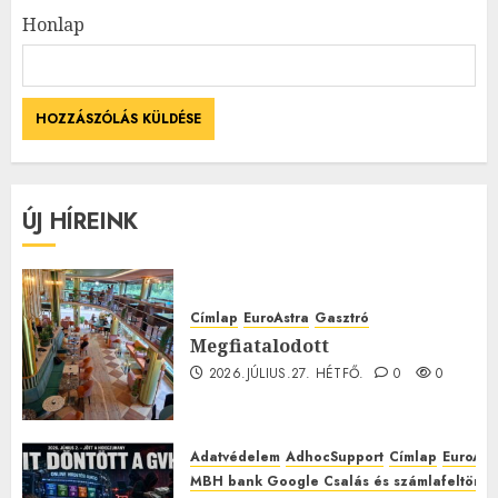
Honlap
ÚJ HÍREINK
Címlap
EuroAstra
Gasztró
Megfiatalodott
2026.JÚLIUS.27. HÉTFŐ.
0
0
Adatvédelem
AdhocSupport
Címlap
EuroAst
MBH bank Google Csalás és számlafeltörés 