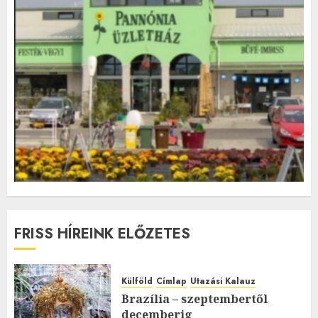
FRISS HÍREINK ELŐZETES
Külföld
Címlap
Utazási Kalauz
Brazília – szeptembertől
decemberig