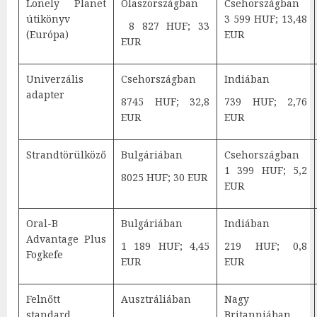
Lonely Planet
Olaszországban
Csehországban
útikönyv
3 599 HUF; 13,48
8 827 HUF; 33
(Európa)
EUR
EUR
Univerzális
Csehországban
Indiában
adapter
8745 HUF; 32,8
739 HUF; 2,76
EUR
EUR
Strandtörülköző
Bulgáriában
Csehországban
1 399 HUF; 5,2
8025 HUF; 30 EUR
EUR
Oral-B
Bulgáriában
Indiában
Advantage Plus
1 189 HUF; 4,45
219 HUF; 0,8
Fogkefe
EUR
EUR
Felnőtt
Ausztráliában
Nagy
standard
Britanniában