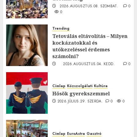
2026.AUGUSZTUS.08. SZOMBAT.
0
0
Trending
Tetoválás eltávolítás – Milyen
kockázatokkal és
utókezeléssel érdemes
számolni?
2026.AUGUSZTUS.04. KEDD.
0
0
Címlap
Közszolgálati
Kultúra
Hősök gyerekszemmel
2026.JÚLIUS.29. SZERDA.
0
0
Címlap
EuroAstra
Gasztró