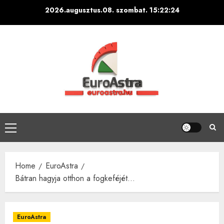
Skip
2026.augusztus.08. szombat.
15:22:25
to
content
Primary
Menu
Home
EuroAstra
Bátran hagyja otthon a fogkeféjét…
EuroAstra