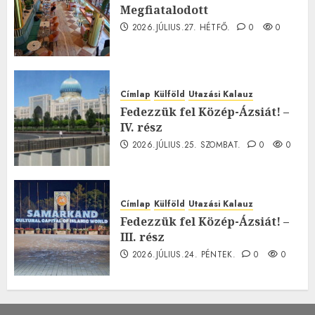
Megfiatalodott
2026.JÚLIUS.27. HÉTFŐ.
0
0
Címlap
Külföld
Utazási Kalauz
Fedezzük fel Közép-Ázsiát! –
IV. rész
2026.JÚLIUS.25. SZOMBAT.
0
0
Címlap
Külföld
Utazási Kalauz
Fedezzük fel Közép-Ázsiát! –
III. rész
2026.JÚLIUS.24. PÉNTEK.
0
0