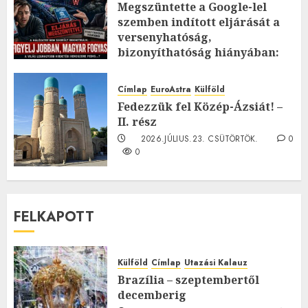
Megszüntette a Google-lel
szemben indított eljárását a
versenyhatóság,
bizonyíthatóság hiányában:
TE mit gondolsz erről?
2026.JÚLIUS.23. CSÜTÖRTÖK.
0
Címlap
EuroAstra
Külföld
0
Fedezzük fel Közép-Ázsiát! –
II. rész
2026.JÚLIUS.23. CSÜTÖRTÖK.
0
0
FELKAPOTT
Külföld
Címlap
Utazási Kalauz
Brazília – szeptembertől
decemberig