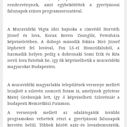
rendezvénynek, amit egybekötöttek a gyertyánosi
falunapok színes programsorozatával.
A Muravidéki Vágta idei bajnoka a címvédő Horváth
József és lova, Korax Roven Zsonglőr, Petesháza
képviseletében. A dobogó második fokára Bíró József
léphetett fel lovával, Fox LS-el Hosszúfaluból, a
harmadik helyen pedig a dobronaki Somi Erik és Rita
nevű lova futottak be, így ők képviselhetik a muravidéki
magyarokat Budapesten.
A muravidéki magyarlakta települések versenye mellett
lezajlott a szlovén nemzeti futam is, amelynek győztese
Matej Grebenjak lett, így ő képviselheti Szlovéniát a
budapesti Nemzetközi Futamon.
A versenyek mellett az odalátogatók további
programokon vehettek részt a gyertyánosi falunapok
keretén belül. Többek között agár-és lovasbemutatók,