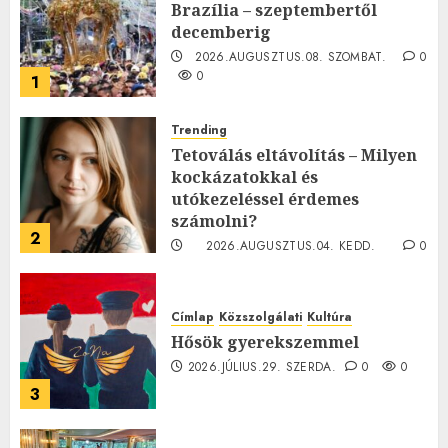
Brazília – szeptembertől
decemberig
2026.AUGUSZTUS.08. SZOMBAT.
0
0
1
Trending
Tetoválás eltávolítás – Milyen
kockázatokkal és
utókezeléssel érdemes
számolni?
2
2026.AUGUSZTUS.04. KEDD.
0
0
Címlap
Közszolgálati
Kultúra
Hősök gyerekszemmel
2026.JÚLIUS.29. SZERDA.
0
0
3