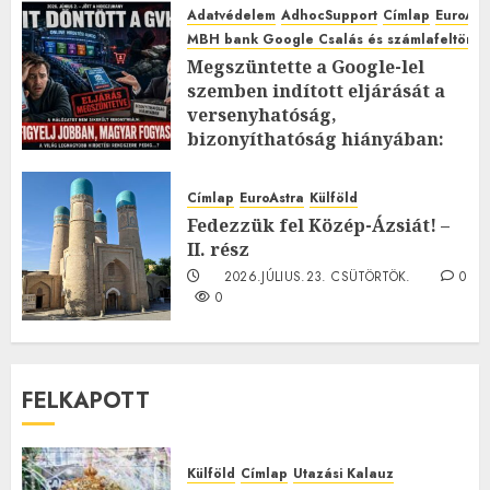
Adatvédelem
AdhocSupport
Címlap
EuroAst
MBH bank Google Csalás és számlafeltörés 
Megszüntette a Google-lel
szemben indított eljárását a
versenyhatóság,
bizonyíthatóság hiányában:
TE mit gondolsz erről?
2026.JÚLIUS.23. CSÜTÖRTÖK.
0
Címlap
EuroAstra
Külföld
0
Fedezzük fel Közép-Ázsiát! –
II. rész
2026.JÚLIUS.23. CSÜTÖRTÖK.
0
0
FELKAPOTT
Külföld
Címlap
Utazási Kalauz