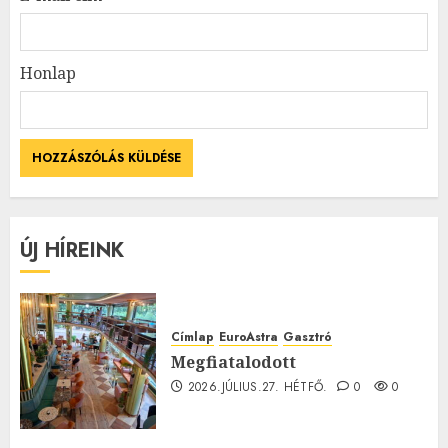
Honlap
ÚJ HÍREINK
Címlap
EuroAstra
Gasztró
Megfiatalodott
2026.JÚLIUS.27. HÉTFŐ.
0
0