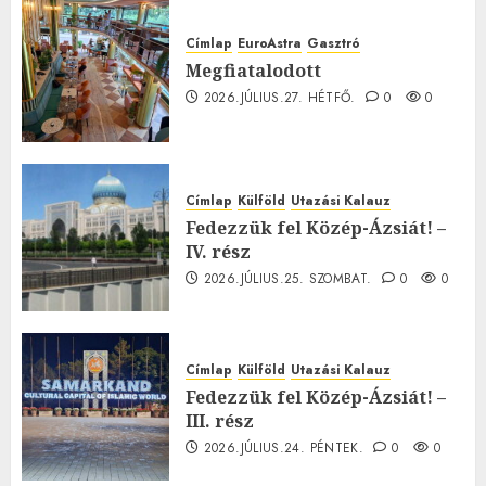
Címlap
EuroAstra
Gasztró
Megfiatalodott
2026.JÚLIUS.27. HÉTFŐ.
0
0
Címlap
Külföld
Utazási Kalauz
Fedezzük fel Közép-Ázsiát! –
IV. rész
2026.JÚLIUS.25. SZOMBAT.
0
0
Címlap
Külföld
Utazási Kalauz
Fedezzük fel Közép-Ázsiát! –
III. rész
2026.JÚLIUS.24. PÉNTEK.
0
0