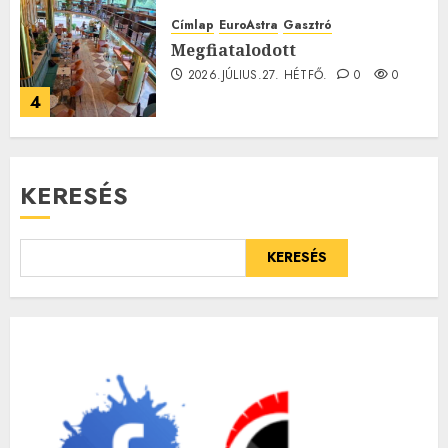
Címlap
EuroAstra
Gasztró
Megfiatalodott
2026.JÚLIUS.27. HÉTFŐ.
0
0
4
KERESÉS
KERESÉS