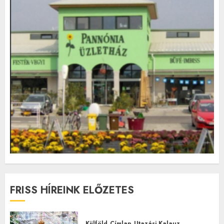
FRISS HÍREINK ELŐZETES
Külföld
Címlap
Utazási Kalauz