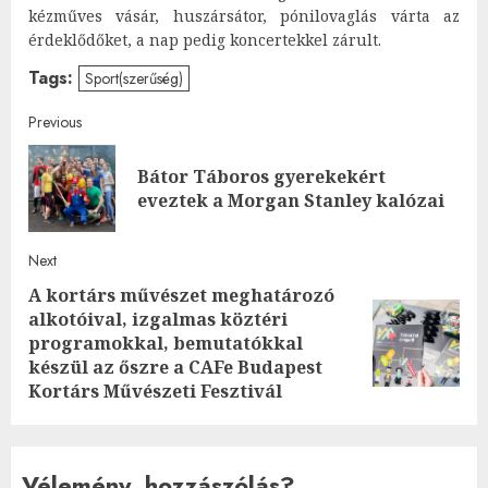
kézműves vásár, huszársátor, pónilovaglás várta az
érdeklődőket, a nap pedig koncertekkel zárult.
Tags:
Sport(szerűség)
Post
Previous
navigation
Bátor Táboros gyerekekért
Pre
eveztek a Morgan Stanley kalózai
post
Next
A kortárs művészet meghatározó
alkotóival, izgalmas köztéri
Next
programokkal, bemutatókkal
post:
készül az őszre a CAFe Budapest
Kortárs Művészeti Fesztivál
Vélemény, hozzászólás?