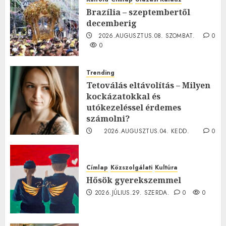
Brazília – szeptembertől
decemberig
2026.AUGUSZTUS.08. SZOMBAT.
0
0
Trending
Tetoválás eltávolítás – Milyen
kockázatokkal és
utókezeléssel érdemes
számolni?
2026.AUGUSZTUS.04. KEDD.
0
0
Címlap
Közszolgálati
Kultúra
Hősök gyerekszemmel
2026.JÚLIUS.29. SZERDA.
0
0