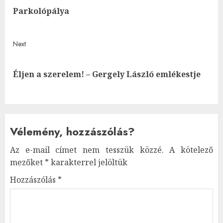
navigation
Pre
Parkolópálya
post
Next
Next
Éljen a szerelem! – Gergely László emlékestje
post:
Vélemény, hozzászólás?
Az e-mail címet nem tesszük közzé.
A kötelező
mezőket
*
karakterrel jelöltük
Hozzászólás
*