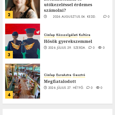
utókezeléssel érdemes
számolni?
2
2026.AUGUSZTUS.04. KEDD.
0
0
Címlap
Közszolgálati
Kultúra
Hősök gyerekszemmel
2026.JÚLIUS.29. SZERDA.
0
0
3
Címlap
EuroAstra
Gasztró
Megfiatalodott
2026.JÚLIUS.27. HÉTFŐ.
0
0
4