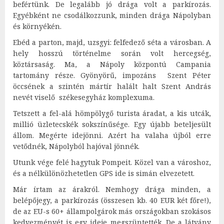
befértünk. De legalább jó drága volt a parkírozás.
Egyébként ne csodálkozzunk, minden drága Nápolyban
és környékén.
Ebéd a parton, majd, uzsgyi: felfedező séta a városban. A
hely hosszú történelme során volt hercegség,
köztársaság. Ma, a Nápoly központú Campania
tartomány része. Gyönyörű, impozáns Szent Péter
öccsének a szintén mártír halált halt Szent András
nevét viselő székesegyház komplexuma.
Tetszett a fel-alá hömpölygő turista áradat, a kis utcák,
millió üzletecskék sokszínűsége. Egy újabb beteljesült
állom. Megérte idejönni. Azért ha valaha újból erre
vetődnék, Nápolyból hajóval jönnék.
Utunk vége felé hagytuk Pompeit. Közel van a városhoz,
és a nélkülönözhetetlen GPS ide is simán elvezetett.
Már írtam az árakról. Nemhogy drága minden, a
belépőjegy, a parkírozás (összesen kb. 40 EUR két főre!),
de az EU-s 60+ állampolgárok más országokban szokásos
kedvezményét is egy ideje megszüntették. De a látvány