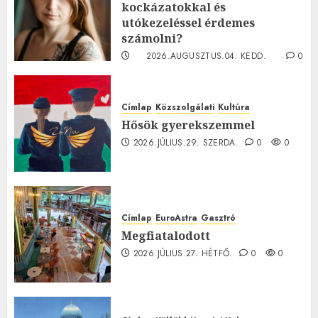
kockázatokkal és
utókezeléssel érdemes
számolni?
2026.AUGUSZTUS.04. KEDD.
0
0
Címlap
Közszolgálati
Kultúra
Hősök gyerekszemmel
2026.JÚLIUS.29. SZERDA.
0
0
Címlap
EuroAstra
Gasztró
Megfiatalodott
2026.JÚLIUS.27. HÉTFŐ.
0
0