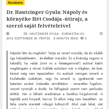
EuroAstra
Dr. Hautzinger Gyula: Nápoly és
környéke Hét Csodája -útirajz, a
szerző saját felvételeivel
DR. HAUTZINGER GYULA - EUROASTRA.HU
2016.SZEPTEMBER.30. PÉNTEK.
8 MINUTES READ
0
Nápolyt látni és meghalni! Tartja az ismert mondás, de én inkább
úgy helyesbíteném: ...és életben maradni. Ez a kívánság nagyon is
helytálló, ha valaki (mint mi a feleségemmel!) autóval kísérti
meglátogatni a várost. Sokfelé autóztam már a világban, de ilyen
káoszt még nem tapasztaltam. Az autósok nemigen ismerik a
közlekedés szabályait, vagy ha ismerik is, igyekeznek nem
betartani azokat. Indexelés sávváltáskor - ismeretlen fogalom,
viszont nyomják a dudát, ha felfogásuk szerint nem iparkodsz
elöttük. Van is látható eredménye a kaotikus forgalomnak. A
legtöbb autó horpadt, karcos. És akkor még nem beszéltem az
Itália szerte szeretett robogó kultuszról! Ahol csak lehet, utat