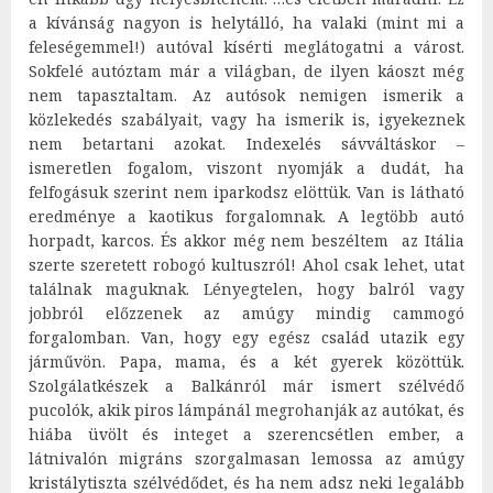
a kívánság nagyon is helytálló, ha valaki (mint mi a
feleségemmel!) autóval kísérti meglátogatni a várost.
Sokfelé autóztam már a világban, de ilyen káoszt még
nem tapasztaltam. Az autósok nemigen ismerik a
közlekedés szabályait, vagy ha ismerik is, igyekeznek
nem betartani azokat. Indexelés sávváltáskor –
ismeretlen fogalom, viszont nyomják a dudát, ha
felfogásuk szerint nem iparkodsz elöttük. Van is látható
eredménye a kaotikus forgalomnak. A legtöbb autó
horpadt, karcos. És akkor még nem beszéltem az Itália
szerte szeretett robogó kultuszról! Ahol csak lehet, utat
találnak maguknak. Lényegtelen, hogy balról vagy
jobbról előzzenek az amúgy mindig cammogó
forgalomban. Van, hogy egy egész család utazik egy
járművön. Papa, mama, és a két gyerek közöttük.
Szolgálatkészek a Balkánról már ismert szélvédő
pucolók, akik piros lámpánál megrohanják az autókat, és
hiába üvölt és integet a szerencsétlen ember, a
látnivalón migráns szorgalmasan lemossa az amúgy
kristálytiszta szélvédődet, és ha nem adsz neki legalább