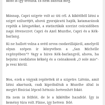
Most is így tettünk. És nem bántuk meg.
Másnap, Capri szigete volt az úti cél. A kikötőből látni a
sziget sziluettjét, ahová gyorsjáratú hajók, katamaránok
repítik a látogatókat, a statisztikák szerint csúcsidőben
napi ötvenezret. Capri és Axel Munthe, Capri és a Kék-
barlang.
Ki ne hallott volna a svéd orvos csodavillájáról, amelyről
olyan szépen ír könyvében a „San Michelle
regényében”? Vagy a híres Kék-barlangról, ahova, ha
bejutsz csodálatos kékség és a csónakosok „O sole mio”-
ja vesz körül.
Nos, ezek a vágyak repítettek át a szigetre. Látván, amit
látni akartunk, csak kipróbáltuk a Munthe által is
megírt föníciai lépcső hétszáz-hetvenhét fokát.
Ha nem is felfelé, de le a kikötőbe hazafelé. Így is
kemény túra volt. Pláne, így hetven felé.