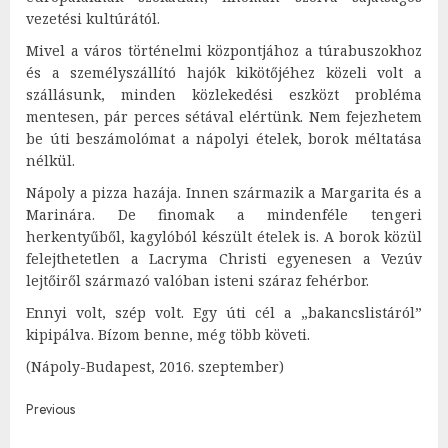
vezetési kultúrától.
Mivel a város történelmi központjához a túrabuszokhoz
és a személyszállító hajók kikötőjéhez közeli volt a
szállásunk, minden közlekedési eszközt probléma
mentesen, pár perces sétával elértünk. Nem fejezhetem
be úti beszámolómat a nápolyi ételek, borok méltatása
nélkül.
Nápoly a pizza hazája. Innen származik a Margarita és a
Marinára. De finomak a mindenféle tengeri
herkentyűből, kagylóból készült ételek is. A borok közül
felejthetetlen a Lacryma Christi egyenesen a Vezúv
lejtőiről származó valóban isteni száraz fehérbor.
Ennyi volt, szép volt. Egy úti cél a „bakancslistáról”
kipipálva. Bízom benne, még több követi.
(Nápoly-Budapest, 2016. szeptember)
Post
Previous