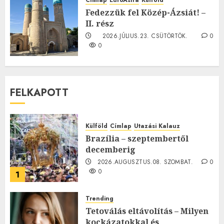
0
Fedezzük fel Közép-Ázsiát! –
II. rész
2026.JÚLIUS.23. CSÜTÖRTÖK.
0
0
FELKAPOTT
Külföld
Címlap
Utazási Kalauz
Brazília – szeptembertől
decemberig
2026.AUGUSZTUS.08. SZOMBAT.
0
0
1
Trending
Tetoválás eltávolítás – Milyen
kockázatokkal és