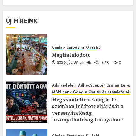
ÚJ HÍREINK
Címlap
EuroAstra
Gasztró
Megfiatalodott
2026.JÚLIUS.27. HÉTFŐ.
0
0
Adatvédelem
AdhocSupport
Címlap
EuroAst
MBH bank Google Csalás és számlafeltörés 
Megszüntette a Google-lel
szemben indított eljárását a
versenyhatóság,
bizonyíthatóság hiányában:
TE mit gondolsz erről?
2026.JÚLIUS.23. CSÜTÖRTÖK.
0
Címlap
EuroAstra
Külföld