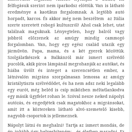
felfogásuk szerint nem iparkodsz elöttük. Van is látható
eredménye a kaotikus forgalomnak. A legtöbb autó
horpadt, karcos. És akkor még nem beszéltem az Itália
szerte szeretett robogó kultuszról! Ahol csak lehet, utat
találnak maguknak. Lényegtelen, hogy balról vagy
jobbról előzzenek az amúgy mindig cammogó
forgalomban. Van, hogy egy egész család utazik egy
járművön. Papa, mama, és a két gyerek közöttük.
Szolgálatkészek a Balkánról már ismert szélvédő
pucolók, akik piros lámpánál megrohanják az autókat, és
hiába üvölt és integet a szerencsétlen ember, a
látnivalón migráns szorgalmasan lemossa az amúgy
kristálytiszta szélvédődet, és ha nem adsz neki legalább
egy eurót, még beléd is csíp miközben méltatlankodva
egy másik ügyfelet rohan le. Szóval nesze neked nápolyi
autózás, és engedjétek csak magatokhoz a migránsokat,
amit itt a köztereken látható alvó-szemetelő kisebb,
nagyobb csoportok is jellemeznek.
Nápolyt látni és meghalni! Tartja az ismert mondás, de
én inkább úgy helyesbíteném: …és életben maradni. Ez