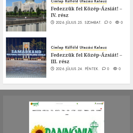
Címlap
Külföld
Utazási Kalauz
Fedezzük fel Közép-Ázsiát! –
IV. rész
2026.JÚLIUS.25. SZOMBAT.
0
0
Címlap
Külföld
Utazási Kalauz
Fedezzük fel Közép-Ázsiát! –
III. rész
2026.JÚLIUS.24. PÉNTEK.
0
0