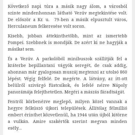
Következő napi túra a másik nagy álom, a városból
szinte mindenhonnan látható Vezúv megtekintése volt.
De először a Kr. u. 79-ben a másik elpusztult város,
Herculaneum felkeresése volt soron.
Kisebb, jobban áttekinthetőbb, mint az ismertebb
Pompei. Szebbnek is mondják. De azért ki ne hagyják a
másikat sem.
És a Vezúv. A parkolóból minibuszok szállítják fel a
kráterbe bepillantani vágyók seregét, de csak addig,
ahonnan már gyalogosan muszáj megtenni az utolsó 860
lépést. Végig felfelé. De megérte. A látvány, az itt-ott
belülről szivárgó füstcsíkok, és lefelé nézve Nápoly
panorámája felejthetetlen. Megéri a mászás fáradtságát.
Fentről körbenézve meglepő, milyen közel vannak a
hegyre felkúszó újkori települések. Állítólag félmillió
embert érinthet közvetlenül, ha 1944 után újból kitörne
a vulkán. Amire szakértők szerint megvan minden
esély…