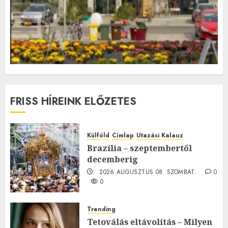
FRISS HÍREINK ELŐZETES
Külföld
Címlap
Utazási Kalauz
Brazília – szeptembertől
decemberig
2026.AUGUSZTUS.08. SZOMBAT.
0
0
Trending
Tetoválás eltávolítás – Milyen