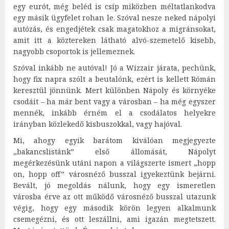
egy eurót, még beléd is csíp miközben méltatlankodva
egy másik ügyfelet rohan le. Szóval nesze neked nápolyi
autózás, és engedjétek csak magatokhoz a migránsokat,
amit itt a köztereken látható alvó-szemetelő kisebb,
nagyobb csoportok is jellemeznek.
Szóval inkább ne autóval! Jó a Wizzair járata, pechünk,
hogy fix napra szólt a beutalónk, ezért is kellett Rómán
keresztül jönnünk. Mert különben Nápoly és környéke
csodáit – ha már bent vagy a városban – ha még egyszer
mennék, inkább érném el a csodálatos helyekre
irányban közlekedő kisbuszokkal, vagy hajóval.
Mi, ahogy egyik barátom kiválóan megjegyezte
„bakancslistánk” első állomását, Nápolyt
megérkezésünk utáni napon a világszerte ismert „hopp
on, hopp off” városnéző busszal igyekeztünk bejárni.
Bevált, jó megoldás nálunk, hogy egy ismeretlen
városba érve az ott működő városnéző busszal utazunk
végig, hogy egy második körön legyen alkalmunk
csemegézni, és ott leszállni, ami igazán megtetszett.