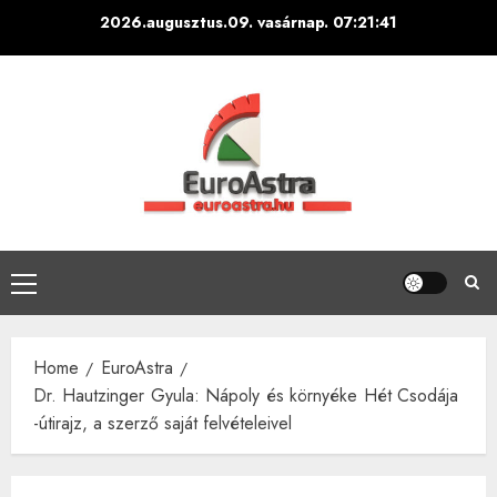
Skip
2026.augusztus.09. vasárnap.
07:21:42
to
content
Primary
Menu
Home
EuroAstra
Dr. Hautzinger Gyula: Nápoly és környéke Hét Csodája
-útirajz, a szerző saját felvételeivel