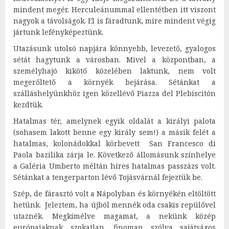
mindent megér. Herculeánummal ellentétben itt viszont
nagyok a távolságok. El is fáradtunk, mire mindent végig
jártunk lefényképeztünk.
Utazásunk utolsó napjára könnyebb, levezető, gyalogos
sétát hagytunk a városban. Mivel a központban, a
személyhajó kikötő közelében laktunk, nem volt
megerőltető a környék bejárása. Sétánkat a
szálláshelyünkhöz igen közellévő Piazza del Plebiscitón
kezdtük.
Hatalmas tér, amelynek egyik oldalát a királyi palota
(sohasem lakott benne egy király sem!) a másik felét a
hatalmas, kolonádokkal körbevett San Francesco di
Paola bazilika zárja le. Következő állomásunk színhelye
a Galéria Umberto méltán híres hatalmas passzázs volt.
Sétánkat a tengerparton lévő Tojásvárnál fejeztük be.
Szép, de fárasztó volt a Nápolyban és környékén eltöltött
hetünk. Jeleztem, ha újból mennék oda csakis repülővel
utaznék. Megkímélve magamat, a nekünk közép
európaiaknak szokatlan, finoman szólva sajátságos