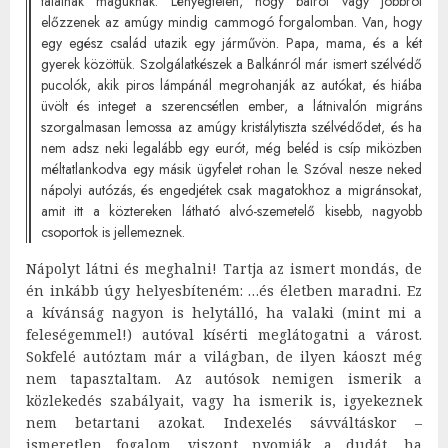
találnak maguknak. Lényegtelen, hogy balról vagy jobbról
előzzenek az amúgy mindig cammogó forgalomban. Van, hogy
egy egész család utazik egy járművön. Papa, mama, és a két
gyerek közöttük. Szolgálatkészek a Balkánról már ismert szélvédő
pucolók, akik piros lámpánál megrohanják az autókat, és hiába
üvölt és integet a szerencsétlen ember, a látnivalón migráns
szorgalmasan lemossa az amúgy kristálytiszta szélvédődet, és ha
nem adsz neki legalább egy eurót, még beléd is csíp miközben
méltatlankodva egy másik ügyfelet rohan le. Szóval nesze neked
nápolyi autózás, és engedjétek csak magatokhoz a migránsokat,
amit itt a köztereken látható alvó-szemetelő kisebb, nagyobb
csoportok is jellemeznek.
Nápolyt látni és meghalni! Tartja az ismert mondás, de
én inkább úgy helyesbíteném: …és életben maradni. Ez
a kívánság nagyon is helytálló, ha valaki (mint mi a
feleségemmel!) autóval kísérti meglátogatni a várost.
Sokfelé autóztam már a világban, de ilyen káoszt még
nem tapasztaltam. Az autósok nemigen ismerik a
közlekedés szabályait, vagy ha ismerik is, igyekeznek
nem betartani azokat. Indexelés sávváltáskor –
ismeretlen fogalom, viszont nyomják a dudát, ha