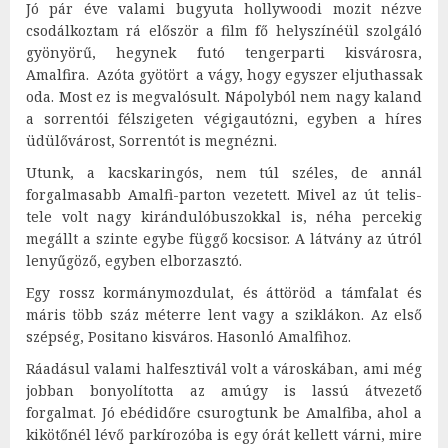
Jó pár éve valami bugyuta hollywoodi mozit nézve
csodálkoztam rá először a film fő helyszínéül szolgáló
gyönyörű, hegynek futó tengerparti kisvárosra,
Amalfira. Azóta gyötört a vágy, hogy egyszer eljuthassak
oda. Most ez is megvalósult. Nápolyból nem nagy kaland
a sorrentói félszigeten végigautózni, egyben a híres
üdülővárost, Sorrentót is megnézni.
Utunk, a kacskaringós, nem túl széles, de annál
forgalmasabb Amalfi-parton vezetett. Mivel az út telis-
tele volt nagy kirándulóbuszokkal is, néha percekig
megállt a szinte egybe függő kocsisor. A látvány az útról
lenyűgöző, egyben elborzasztó.
Egy rossz kormánymozdulat, és áttöröd a támfalat és
máris több száz méterre lent vagy a sziklákon. Az első
szépség, Positano kisváros. Hasonló Amalfihoz.
Ráadásul valami halfesztivál volt a városkában, ami még
jobban bonyolította az amúgy is lassú átvezető
forgalmat. Jó ebédidőre csurogtunk be Amalfiba, ahol a
kikötőnél lévő parkírozóba is egy órát kellett várni, mire