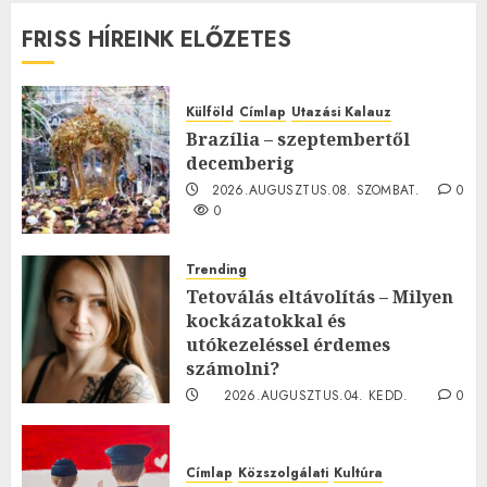
FRISS HÍREINK ELŐZETES
Külföld
Címlap
Utazási Kalauz
Brazília – szeptembertől
decemberig
2026.AUGUSZTUS.08. SZOMBAT.
0
0
Trending
Tetoválás eltávolítás – Milyen
kockázatokkal és
utókezeléssel érdemes
számolni?
2026.AUGUSZTUS.04. KEDD.
0
0
Címlap
Közszolgálati
Kultúra