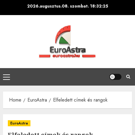
Skip
2026.augusztus.08. szombat.
18:32:26
to
content
Primary
Menu
Home
EuroAstra
Elfeledett címek és rangok
EuroAstra
Elfeledett címek és rangok