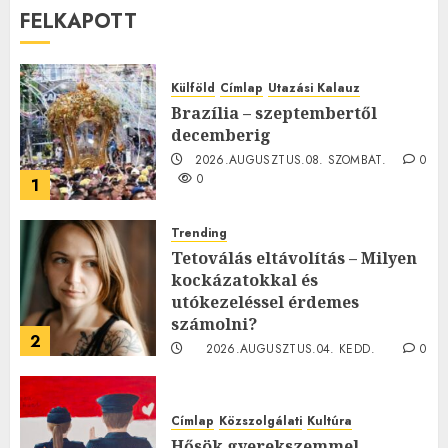
FELKAPOTT
Külföld
Címlap
Utazási Kalauz
Brazília – szeptembertől
decemberig
2026.AUGUSZTUS.08. SZOMBAT.
0
0
1
Trending
Tetoválás eltávolítás – Milyen
kockázatokkal és
utókezeléssel érdemes
számolni?
2
2026.AUGUSZTUS.04. KEDD.
0
0
Címlap
Közszolgálati
Kultúra
Hősök gyerekszemmel