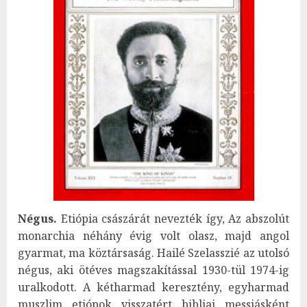
Négus.
Etiópia császárát nevezték így, Az abszolút
monarchia néhány évig volt olasz, majd angol
gyarmat, ma köztársaság. Hailé Szelasszié az utolsó
négus, aki ötéves magszakítással 1930-tül 1974-ig
uralkodott. A kétharmad keresztény, egyharmad
muszlim etiópok visszatért bibliai messiásként