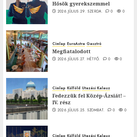
Hősök gyerekszemmel
2026.JÚLIUS.29. SZERDA.
0
0
Címlap
EuroAstra
Gasztró
Megfiatalodott
2026.JÚLIUS.27. HÉTFŐ.
0
0
Címlap
Külföld
Utazási Kalauz
Fedezzük fel Közép-Ázsiát! –
IV. rész
2026.JÚLIUS.25. SZOMBAT.
0
0
Címlap
Külföld
Utazási Kalauz