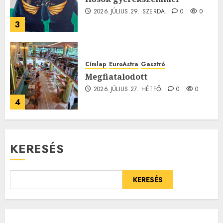
2026.JÚLIUS.29. SZERDA.
0
0
3
Címlap
EuroAstra
Gasztró
Megfiatalodott
2026.JÚLIUS.27. HÉTFŐ.
0
0
4
KERESÉS
KERESÉS