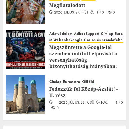
Megfiatalodott
2026.JÚLIUS.27. HÉTFŐ.
0
0
Adatvédelem
AdhocSupport
Címlap
EuroAst
MBH bank Google Csalás és számlafeltörés 
Megszüntette a Google-lel
szemben indított eljárását a
versenyhatóság,
bizonyíthatóság hiányában:
TE mit gondolsz erről?
2026.JÚLIUS.23. CSÜTÖRTÖK.
0
Címlap
EuroAstra
Külföld
0
Fedezzük fel Közép-Ázsiát! –
II. rész
2026.JÚLIUS.23. CSÜTÖRTÖK.
0
0