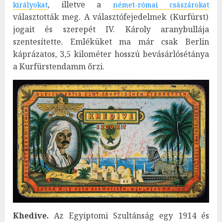
, illetve a
királyokat
német-római császárokat
választották meg. A választófejedelmek (Kurfürst)
jogait és szerepét IV. Károly aranybullája
szentesítette. Emléküket ma már csak Berlin
káprázatos, 3,5 kilométer hosszú bevásárlósétánya
a Kurfürstendamm őrzi.
Khedive.
Az Egyiptomi Szultánság egy 1914 és