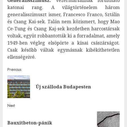
Generalisszimusz.
Vezérmarsallnak fordítható
katonai rang. A világtörténelem három
generalisszimuszt ismer, Francesco Franco, Sztálin
és Csang Kai-sek. Talán nem közismert, hogy Mao
Ce-Tung és Csang Kaj-sek kezdetben harcostársak
voltak, együt robbantották ki a forradalmat, amely
1949-ben végleg elsöpörte a kínai császárságot.
Csak később váltak egymásnak kibékíthetetlen
ellenségeivé.
Post
Previous
navigation
Pre
Új szálloda Budapesten
post
Next
Next
Bauxitbeton-pánik