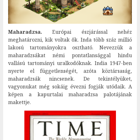
Maharadzsa.
Európai észjárással nehéz
meghatározni, kik voltak ők. Inda több száz millió
lakosú tartományokra osztható. Nevezzük a
maharadzsákat némi pontatlansággal hindu
vallású tartományi uralkodóknak. India 1947-ben
nyerte el függetlenségét, azóta köztársaság,
maharadzsák nincsenek. De tekintélyüket,
vagyonukat még sokáig évezni fogják utódaik. A
képen a kapurtalai maharadzsa palotájának
makettje.