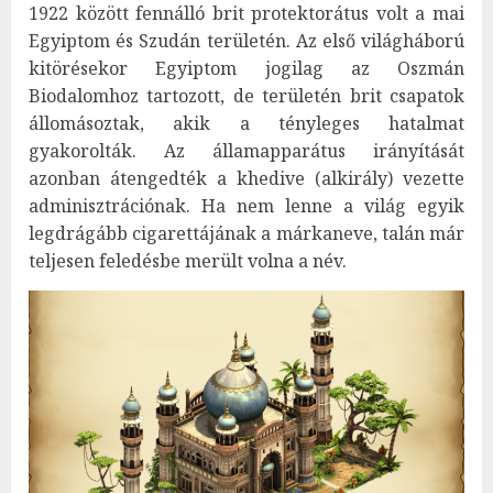
1922 között fennálló brit protektorátus volt a mai
Egyiptom és Szudán területén. Az első világháború
kitörésekor Egyiptom jogilag az Oszmán
Biodalomhoz tartozott, de területén brit csapatok
állomásoztak, akik a tényleges hatalmat
gyakorolták. Az államapparátus irányítását
azonban átengedték a khedive (alkirály) vezette
adminisztrációnak. Ha nem lenne a világ egyik
legdrágább cigarettájának a márkaneve, talán már
teljesen feledésbe merült volna a név.