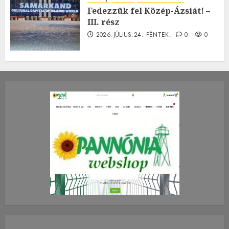
Fedezzük fel Közép-Ázsiát! –
III. rész
2026.JÚLIUS.24. PÉNTEK.
0
0