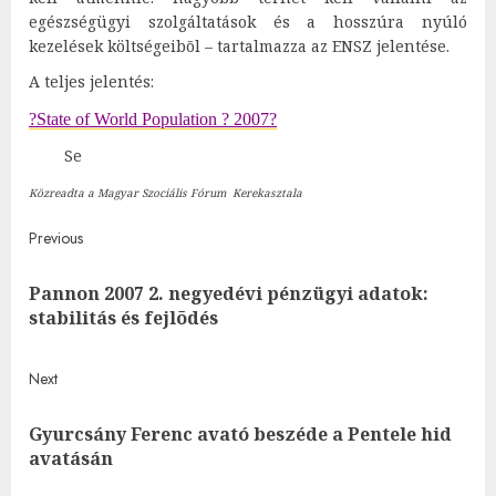
egészségügyi szolgáltatások és a hosszúra nyúló
kezelések költségeibõl – tartalmazza az ENSZ jelentése.
A teljes jelentés:
?State of World Population ? 2007?
Se
Közreadta a Magyar Szociális Fórum Kerekasztala
Post
Previous
navigation
Pannon 2007 2. negyedévi pénzügyi adatok:
Pre
stabilitás és fejlõdés
post
Next
Gyurcsány Ferenc avató beszéde a Pentele hid
Next
avatásán
post: