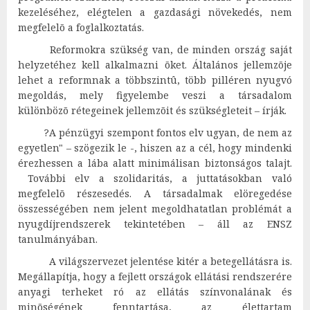
kezeléséhez, elégtelen a gazdasági növekedés, nem
megfelelõ a foglalkoztatás.
Reformokra szükség van, de minden ország saját
helyzetéhez kell alkalmazni õket. Általános jellemzõje
lehet a reformnak a többszintû, több pilléren nyugvó
megoldás, mely figyelembe veszi a társadalom
különbözõ rétegeinek jellemzõit és szükségleteit – írják.
?A pénzügyi szempont fontos elv ugyan, de nem az
egyetlen" – szögezik le -, hiszen az a cél, hogy mindenki
érezhessen a lába alatt minimálisan biztonságos talajt.
További elv a szolidaritás, a juttatásokban való
megfelelõ részesedés. A társadalmak elöregedése
összességében nem jelent megoldhatatlan problémát a
nyugdíjrendszerek tekintetében – áll az ENSZ
tanulmányában.
A világszervezet jelentése kitér a betegellátásra is.
Megállapítja, hogy a fejlett országok ellátási rendszerére
anyagi terheket ró az ellátás színvonalának és
minõségének fenntartása, az élettartam