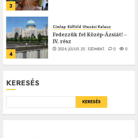
3
Címlap
Külföld
Utazási Kalauz
Fedezzük fel Közép-Ázsiát! –
IV. rész
2026.JÚLIUS.25. SZOMBAT.
0
0
4
KERESÉS
KERESÉS