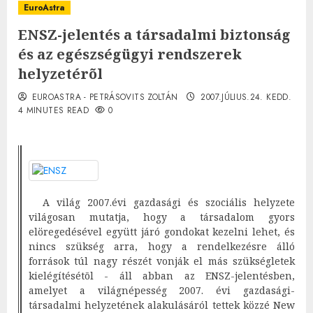
EuroAstra
ENSZ-jelentés a társadalmi biztonság
és az egészségügyi rendszerek
helyzetérõl
EUROASTRA - PETRÁSOVITS ZOLTÁN
2007.JÚLIUS.24. KEDD.
4 MINUTES READ
0
A világ 2007.évi gazdasági és szociális helyzete
világosan mutatja, hogy a társadalom gyors
elöregedésével együtt járó gondokat kezelni lehet, és
nincs szükség arra, hogy a rendelkezésre álló
források túl nagy részét vonják el más szükségletek
kielégítésétõl - áll abban az ENSZ-jelentésben,
amelyet a világnépesség 2007. évi gazdasági-
társadalmi helyzetének alakulásáról tettek közzé New