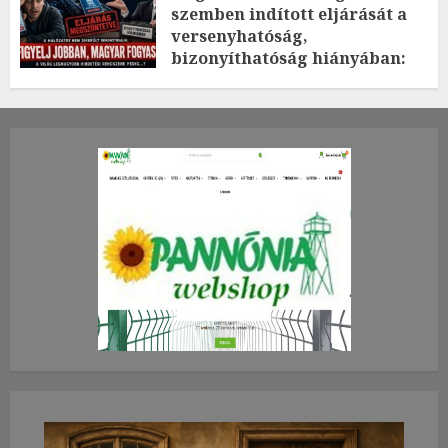
szemben indított eljárását a
versenyhatóság,
bizonyíthatóság hiányában:
TE mit gondolsz erről?
2026.JÚLIUS.23. CSÜTÖRTÖK.
0
0