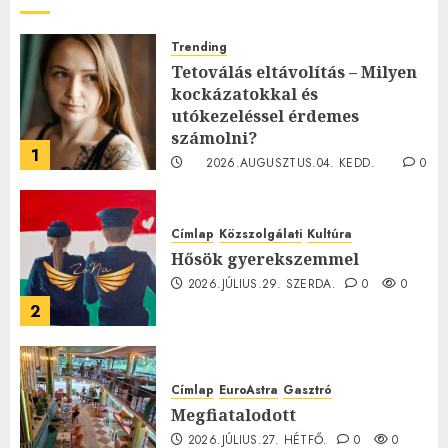
Trending
Tetoválás eltávolítás – Milyen
kockázatokkal és
utókezeléssel érdemes
számolni?
1
2026.AUGUSZTUS.04. KEDD.
0
0
Címlap
Közszolgálati
Kultúra
Hősök gyerekszemmel
2026.JÚLIUS.29. SZERDA.
0
0
2
Címlap
EuroAstra
Gasztró
Megfiatalodott
2026.JÚLIUS.27. HÉTFŐ.
0
0