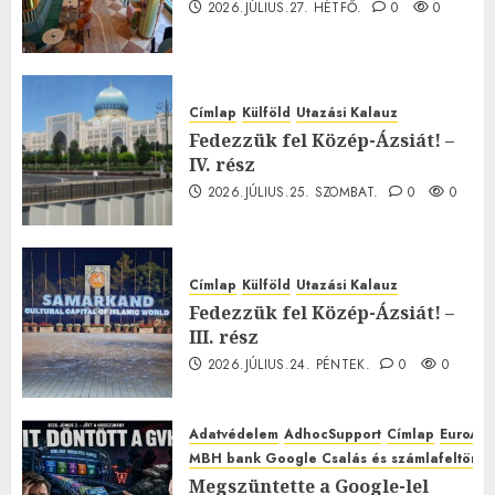
2026.JÚLIUS.27. HÉTFŐ.
0
0
Címlap
Külföld
Utazási Kalauz
Fedezzük fel Közép-Ázsiát! –
IV. rész
2026.JÚLIUS.25. SZOMBAT.
0
0
Címlap
Külföld
Utazási Kalauz
Fedezzük fel Közép-Ázsiát! –
III. rész
2026.JÚLIUS.24. PÉNTEK.
0
0
Adatvédelem
AdhocSupport
Címlap
EuroAst
MBH bank Google Csalás és számlafeltörés 
Megszüntette a Google-lel