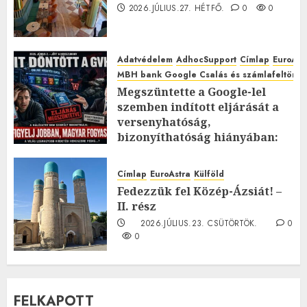
2026.JÚLIUS.27. HÉTFŐ.
0
0
Adatvédelem
AdhocSupport
Címlap
EuroAst
MBH bank Google Csalás és számlafeltörés 
Megszüntette a Google-lel
szemben indított eljárását a
versenyhatóság,
bizonyíthatóság hiányában:
TE mit gondolsz erről?
2026.JÚLIUS.23. CSÜTÖRTÖK.
0
Címlap
EuroAstra
Külföld
0
Fedezzük fel Közép-Ázsiát! –
II. rész
2026.JÚLIUS.23. CSÜTÖRTÖK.
0
0
FELKAPOTT