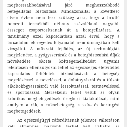
meghosszabbodásával járó meghosszabbodó
betegellátás biztosítása. Mindazonáltal a következõ
ötven évben nem lesz szükség arra, hogy a bruttó
nemzeti termékbõl néhány százaléknál nagyobb
összeget csoportosítsanak át a betegellátásra. A
tanulmány ezzel kapcsolatban azzal érvel, hogy a
társadalmi elöregedés folyamatát nem önmagában kell
vizsgálni. A mûszaki fejlõdés, az új technológiák
megjelenése, a gyógyszerárak és a betegbiztosítási díjak
növekedése okozta költségemelkedést ugyanis
jelentõsen ellensúlyozni lehet az egészséges életvitellel
kapcsolatos feltételek biztosításával: a betegség
megelõzéssel, a neveléssel, a dohányzásról és a túlzott
alkoholfogyasztásról való leszoktatással, testneveléssel
és sportolással. Mérsékelni lehet velük az olyan
krónikus megbetegedések öregkori kialakulását, mint
amilyen a rák, a cukorbetegség, a szív- és keringési
megbetegedések.
Az egészségügyi ráfordításnak jelentõs változáson
kell átmennie: nagyobb terhet kell vállalni az