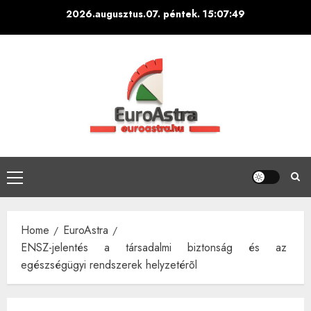
Skip
2026.augusztus.07. péntek.
15:07:50
to
content
Primary
Menu
Home
EuroAstra
ENSZ-jelentés a társadalmi biztonság és az
egészségügyi rendszerek helyzetérõl