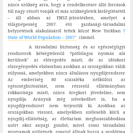
nincs szükség arra, hogy a rendelkezésre álló források
túl nagy részét vonják el más szükségletek kielégítésétõl
– áll abban az ENSZ-jelentésben, amelyet a
világnépesség 2007. évi gazdasági-társadalmi
helyzetének alakulásáról tettek közzé New Yorkban
?
State of World Population – 2007"
címmel.
A társadalmi biztonság és az egészségügyi
rendszerek kétségtelenül ?pótlólagos nyomás alá
kerülnek" az elöregedés miatt, de az idõskori
elszegényedés elsõsorban azokban az országokban válik
súlyossá, amelyekben nincs általános nyugdíjrendszer.
Az emberiség 80 százaléka nélkülözi az
egészségbiztosítást, nem részesül ellátmányban
rokkantsága miatt, nincs öregkori jövedelme, sem
nyugdíja. Arányuk még növekedhet is, ha a
nyugdíjrendszert nem terjesztik ki. Azokban az
országokban viszont, amelyekben szélesebb körû a
nyugdíj-ellátottság, az élettartam meghosszabbodása
azért okoz anyagi gondot, mivel rossz társadalmi
programok születnek, rosszul állnak hozzá a probléma