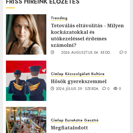
FRISS HÍREINK ELŐZETES
Trending
Tetoválás eltávolítás – Milyen
kockázatokkal és
utókezeléssel érdemes
számolni?
2026.AUGUSZTUS.04. KEDD.
0
0
Címlap
Közszolgálati
Kultúra
Hősök gyerekszemmel
2026.JÚLIUS.29. SZERDA.
0
0
Címlap
EuroAstra
Gasztró
Megfiatalodott