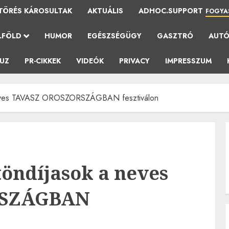
TÖRÉS KÁROSULTAK
AKTUÁLIS
ADHOC.SUPPORT
FOGYA
LFÖLD
HUMOR
EGÉSZSÉGÜGY
GASZTRÓ
AUT
AUZ
PR-CIKKEK
VIDEÓK
PRIVACY
IMPRESSZUM
 neves TAVASZ OROSZORSZÁGBAN fesztiválon
töndíjasok a neves
RSZÁGBAN