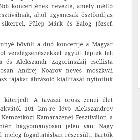
õbb koncertjének nevezte, amely méltó
fesztiválnak, ahol ugyancsak ösztöndíjas
sikerrel, Fülep Márk és Balog József.
ennyé bõvült a duó koncertje a Magyar
ol vendégzenészekkel együtt léptek fel:
a és Alekszandr Zagorinszkij csellista
mosan Andrej Noarov neves moszkvai
z tájakat ábrázoló kiállítását nyitottuk
kiterjedt. A tavaszi orosz zenei élet
zkvától 101 km-re lévõ Alekszandrov
v Nemzetközi Kamarazenei Fesztiválon a
intén hagyományosan jelen van: Nagy
ül meleg fogadtatásban részesült, Bartók