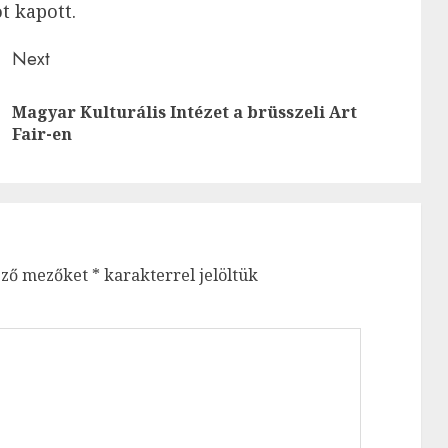
t kapott.
Next
Magyar Kulturális Intézet a brüsszeli Art
Previous
Next
Fair-en
post:
post:
ező mezőket
*
karakterrel jelöltük