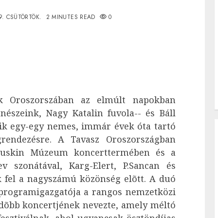
19. CSÜTÖRTÖK.
2 MINUTES READ
0
ak Oroszorszában az elmúlt napokban
enészeink, Nagy Katalin fuvola-- és Báll
k egy-egy nemes, immár évek óta tartó
rendezésre. A Tavasz Oroszországban
a Puskin Múzeum koncerttermében és a
v szonátával, Karg-Elert, P.Sancan és
k fel a nagyszámú közönség elõtt. A duó
l programigazgatója a rangos nemzetközi
dõbb koncertjének nevezte, amely méltó