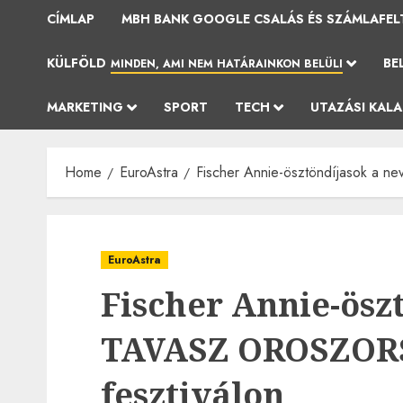
CÍMLAP
MBH BANK GOOGLE CSALÁS ÉS SZÁMLAFEL
KÜLFÖLD
BE
MINDEN, AMI NEM HATÁRAINKON BELÜLI
MARKETING
SPORT
TECH
UTAZÁSI KAL
Home
EuroAstra
Fischer Annie-ösztöndíjasok a
EuroAstra
Fischer Annie-ösz
TAVASZ OROSZO
fesztiválon