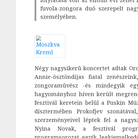
folytatása volt az elmúlt évi zenei
fuvola-zongora duó szerepelt nagy
személyében.
Négy nagysikerû koncertet adtak Or
Annie-ösztöndíjas fiatal zenészein
zongoramûvész -és mindegyik eg
hagyományhoz híven került megrend
fesztivál keretein belül a Puskin 
dísztermében Prokofjev szonátával
szerzeményeivel léptek fel a nagy
Nyina Novak, a fesztivál prog
programsorozat egyik legkiemelked