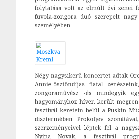
folytatása volt az elmúlt évi zenei 
fuvola-zongora duó szerepelt nagy 
személyében.
Négy nagysikerû koncertet adtak Or
Annie-ösztöndíjas fiatal zenészein
zongoramûvész -és mindegyik eg
hagyományhoz híven került megrend
fesztivál keretein belül a Puskin 
dísztermében Prokofjev szonátával
szerzeményeivel léptek fel a nagy
Nyina Novak, a fesztivál prog