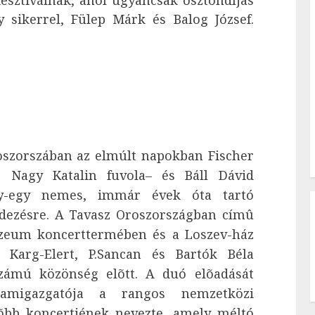
 fesztiválnak, ahol ugyancsak ösztöndíjas
 sikerrel, Fülep Márk és Balog József.
oszorszában az elmúlt napokban Fischer
k, Nagy Katalin fuvola– és Báll Dávid
y-egy nemes, immár évek óta tartó
ezésre. A Tavasz Oroszországban címû
Múzeum koncerttermében és a Loszev-ház
, Karg-Elert, P.Sancan és Bartók Béla
számú közönség elõtt. A duó elõadását
ramigazgatója a rangos nemzetközi
õbb koncertjének nevezte, amely méltó