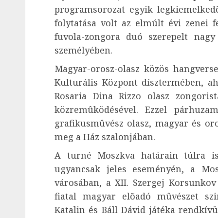
programsorozat egyik legkiemelked
folytatása volt az elmúlt évi zenei 
fuvola-zongora duó szerepelt nagy 
személyében.
Magyar-orosz-olasz közös hangvers
Kulturális Központ dísztermében, ah
Rosaria Dina Rizzo olasz zongorist
közremûködésével. Ezzel párhuza
grafikusmûvész olasz, magyar és oros
meg a Ház szalonjában.
A turné Moszkva határain túlra is 
ugyancsak jeles eseményén, a Mos
városában, a XII. Szergej Korsunko
fiatal magyar elõadó mûvészet sz
Katalin és Báll Dávid játéka rendkív