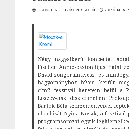
EUROASTRA - PETRÁSOVITS ZOLTÁN
2007.ÁPRILIS.
Négy nagysikerû koncertet adt
Fischer Annie-ösztöndíjas fiatal z
Dávid zongoramûvész -és mindegyi
hagyományhoz híven került meg
címû fesztivál keretein belül 
Loszev-ház dísztermében Prokofje
Bartók Béla szerzeményeivel lépte
elõadását Nyina Novak, a fesztivá
programsorozat egyik legkiemelke