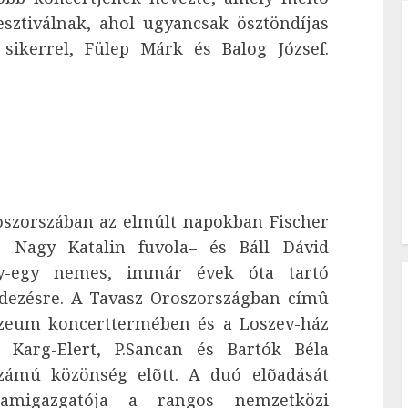
fesztiválnak, ahol ugyancsak ösztöndíjas
sikerrel, Fülep Márk és Balog József.
oszorszában az elmúlt napokban Fischer
k, Nagy Katalin fuvola– és Báll Dávid
y-egy nemes, immár évek óta tartó
ezésre. A Tavasz Oroszországban címû
Múzeum koncerttermében és a Loszev-ház
, Karg-Elert, P.Sancan és Bartók Béla
számú közönség elõtt. A duó elõadását
ramigazgatója a rangos nemzetközi