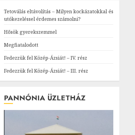
Tetoválás eltávolítás – Milyen kockázatokkal és
utókezeléssel érdemes számolni?
Hősök gyerekszemmel
Megfiatalodott
Fedezzük fel Közép-Ázsiát! – IV. rész
Fedezzük fel Közép-Ázsiát! – III. rész
PANNÓNIA ÜZLETHÁZ