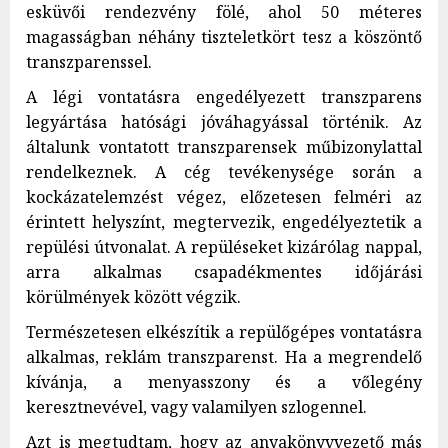
esküvői rendezvény fölé, ahol 50 méteres
magasságban néhány tiszteletkört tesz a köszöntő
transzparenssel.
A légi vontatásra engedélyezett transzparens
legyártása hatósági jóváhagyással történik. Az
általunk vontatott transzparensek műbizonylattal
rendelkeznek. A cég tevékenysége során a
kockázatelemzést végez, előzetesen felméri az
érintett helyszínt, megtervezik, engedélyeztetik a
repülési útvonalat. A repüléseket kizárólag nappal,
arra alkalmas csapadékmentes időjárási
körülmények között végzik.
Természetesen elkészítik a repülőgépes vontatásra
alkalmas, reklám transzparenst. Ha a megrendelő
kívánja, a menyasszony és a vőlegény
keresztnevével, vagy valamilyen szlogennel.
Azt is megtudtam, hogy az anyakönyvvezető más