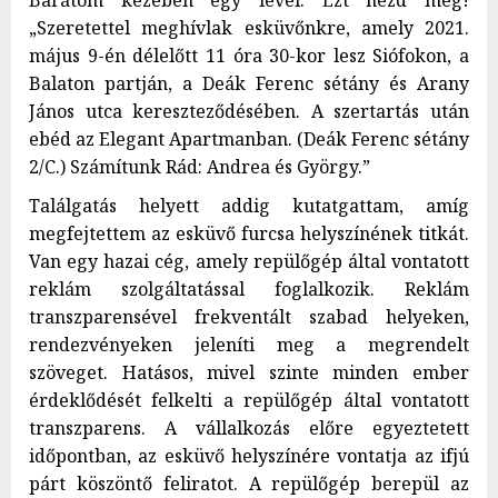
„Szeretettel meghívlak esküvőnkre, amely 2021.
május 9-én délelőtt 11 óra 30-kor lesz Siófokon, a
Balaton partján, a Deák Ferenc sétány és Arany
János utca kereszteződésében. A szertartás után
ebéd az Elegant Apartmanban. (Deák Ferenc sétány
2/C.) Számítunk Rád: Andrea és György.”
Találgatás helyett addig kutatgattam, amíg
megfejtettem az esküvő furcsa helyszínének titkát.
Van egy hazai cég, amely repülőgép által vontatott
reklám szolgáltatással foglalkozik. Reklám
transzparensével frekventált szabad helyeken,
rendezvényeken jeleníti meg a megrendelt
szöveget. Hatásos, mivel szinte minden ember
érdeklődését felkelti a repülőgép által vontatott
transzparens. A vállalkozás előre egyeztetett
időpontban, az esküvő helyszínére vontatja az ifjú
párt köszöntő feliratot. A repülőgép berepül az