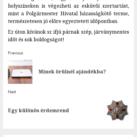
helyszíneken is végezheti az esküvői szertartást,
mint a Polgármester Hivatal házasságkötő terme,
természetesen jó előre egyeztetett időpontban.
Ez úton kívánok sz ifjú párnak szép, járványmentes
időt és sok boldogságot!
Post
Previous
navigation
Pre
Minek örülnél ajándékba?
post
Next
Next
Egy különös érdemrend
post: