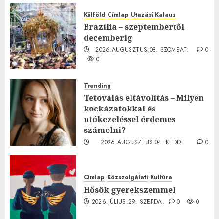
Külföld
Címlap
Utazási Kalauz
Brazília – szeptembertől
decemberig
2026.AUGUSZTUS.08. SZOMBAT.
0
0
Trending
Tetoválás eltávolítás – Milyen
kockázatokkal és
utókezeléssel érdemes
számolni?
2026.AUGUSZTUS.04. KEDD.
0
0
Címlap
Közszolgálati
Kultúra
Hősök gyerekszemmel
2026.JÚLIUS.29. SZERDA.
0
0