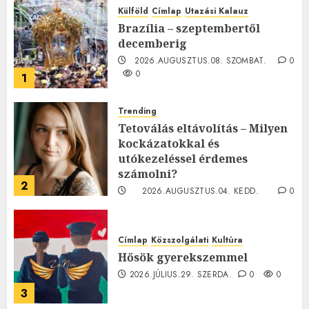
Külföld
Címlap
Utazási Kalauz
Brazília – szeptembertől
decemberig
2026.AUGUSZTUS.08. SZOMBAT.
0
0
1
Trending
Tetoválás eltávolítás – Milyen
kockázatokkal és
utókezeléssel érdemes
számolni?
2
2026.AUGUSZTUS.04. KEDD.
0
0
Címlap
Közszolgálati
Kultúra
Hősök gyerekszemmel
2026.JÚLIUS.29. SZERDA.
0
0
3