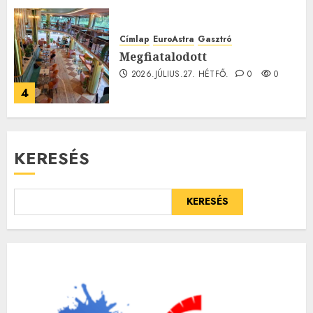
Címlap
EuroAstra
Gasztró
Megfiatalodott
2026.JÚLIUS.27. HÉTFŐ.
0
0
4
KERESÉS
KERESÉS