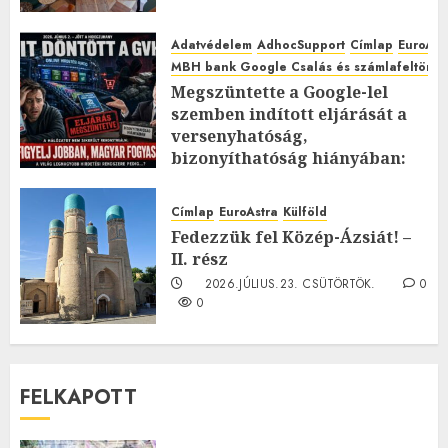
Adatvédelem
AdhocSupport
Címlap
EuroAst
MBH bank Google Csalás és számlafeltörés 
Megszüntette a Google-lel
szemben indított eljárását a
versenyhatóság,
bizonyíthatóság hiányában:
TE mit gondolsz erről?
2026.JÚLIUS.23. CSÜTÖRTÖK.
0
Címlap
EuroAstra
Külföld
0
Fedezzük fel Közép-Ázsiát! –
II. rész
2026.JÚLIUS.23. CSÜTÖRTÖK.
0
0
FELKAPOTT