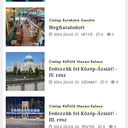
Címlap
EuroAstra
Gasztró
Megfiatalodott
2026.JÚLIUS.27. HÉTFŐ.
0
0
Címlap
Külföld
Utazási Kalauz
Fedezzük fel Közép-Ázsiát! –
IV. rész
2026.JÚLIUS.25. SZOMBAT.
0
0
Címlap
Külföld
Utazási Kalauz
Fedezzük fel Közép-Ázsiát! –
III. rész
2026.JÚLIUS.24. PÉNTEK.
0
0