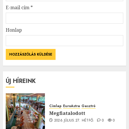
E-mail cím
*
Honlap
ÚJ HÍREINK
Címlap
EuroAstra
Gasztró
Megfiatalodott
2026.JÚLIUS.27. HÉTFŐ.
0
0