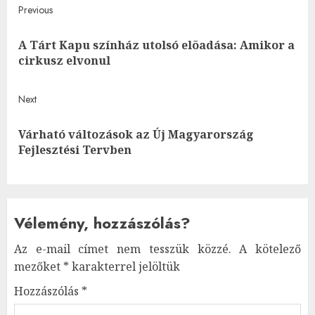
Post
Previous
navigation
A Tárt Kapu színház utolsó elõadása: Amikor a
Pre
cirkusz elvonul
post
Next
Várható változások az Új Magyarország
Next
Fejlesztési Tervben
post:
Vélemény, hozzászólás?
Az e-mail címet nem tesszük közzé.
A kötelező
mezőket
*
karakterrel jelöltük
Hozzászólás
*