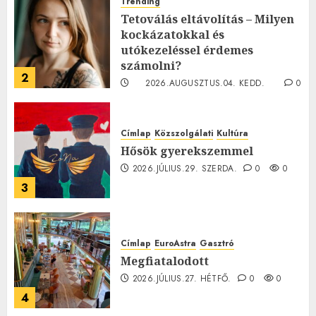
Trending
Tetoválás eltávolítás – Milyen
kockázatokkal és
utókezeléssel érdemes
számolni?
2
2026.AUGUSZTUS.04. KEDD.
0
0
Címlap
Közszolgálati
Kultúra
Hősök gyerekszemmel
2026.JÚLIUS.29. SZERDA.
0
0
3
Címlap
EuroAstra
Gasztró
Megfiatalodott
2026.JÚLIUS.27. HÉTFŐ.
0
0
4