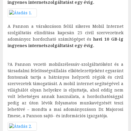
ingyenes internetszolgáltatást egy évig.
A Pannon a várakozáson felül sikeres Mobil Internet
szolgáltatás elindítása kapcsán 25 civil szervezetnek
adományoz hordozható számítógépet és
havi 10 GB-ig
ingyenes internetszolgáltatást egy évig.
?A Pannon vezetõ mobilszélessáv-szolgáltatóként és a
társadalmi felelõsségvállalás elkötelezettjeként egyaránt
fontosnak tartja a hátrányos helyzetû régiók és civil
szervezetek támogatását. A mobil internet segítségével a
világhálót olyan helyekre is eljuttatja, ahol eddig nem
volt lehetséges annak használata, a hordozhatósággal
pedig az úton lévõk folyamatos munkavégzését teszi
lehetõvé – mondta a mai adományozáson Dr. Majorosi
Emese, a Pannon sajtó- és információs igazgatója.