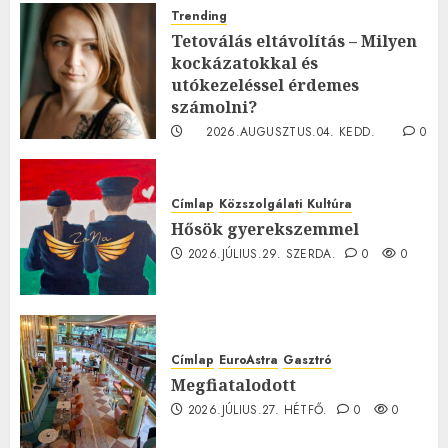
Trending
Tetoválás eltávolítás – Milyen
kockázatokkal és
utókezeléssel érdemes
számolni?
2026.AUGUSZTUS.04. KEDD.
0
0
Címlap
Közszolgálati
Kultúra
Hősök gyerekszemmel
2026.JÚLIUS.29. SZERDA.
0
0
Címlap
EuroAstra
Gasztró
Megfiatalodott
2026.JÚLIUS.27. HÉTFŐ.
0
0