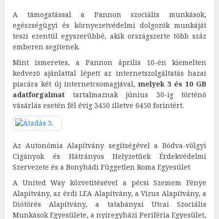
A támogatással a Pannon szociális munkások,
egészségügyi és környezetvédelmi dolgozók munkáját
teszi ezentúl egyszerûbbé, akik országszerte több száz
emberen segítenek.
Mint ismeretes, a Pannon április 10-én kiemelten
kedvezõ ajánlattal lépett az internetszolgáltatás hazai
piacára két új internetcsomagjával,
melyek 3 és 10 GB
adatforgalmat
tartalmaznak június 30-ig történõ
vásárlás esetén fél évig 3450 illetve 6450 forintért.
Az Autonómia Alapítvány segítségével a Bódva-völgyi
Cigányok és Hátrányos Helyzetûek Érdekvédelmi
Szervezete és a Bonyhádi Független Roma Egyesület
A United Way közvetítésével a pécsi Szemem Fénye
Alapítvány, az érdi LEA Alapítvány, a Vízus Alapítvány, a
Diótörés Alapítvány, a tatabányai Utcai Szociális
Munkások Egyesülete, a nyíregyházi Periféria Egyesület,