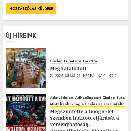
ÚJ HÍREINK
Címlap
EuroAstra
Gasztró
Megfiatalodott
2026.JÚLIUS.27. HÉTFŐ.
0
0
Adatvédelem
AdhocSupport
Címlap
EuroAst
MBH bank Google Csalás és számlafeltörés 
Megszüntette a Google-lel
szemben indított eljárását a
versenyhatóság,
bizonyíthatóság hiányában: