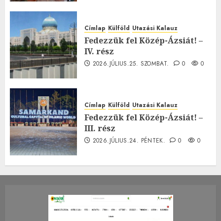
Címlap
Külföld
Utazási Kalauz
Fedezzük fel Közép-Ázsiát! –
IV. rész
2026.JÚLIUS.25. SZOMBAT.
0
0
Címlap
Külföld
Utazási Kalauz
Fedezzük fel Közép-Ázsiát! –
III. rész
2026.JÚLIUS.24. PÉNTEK.
0
0