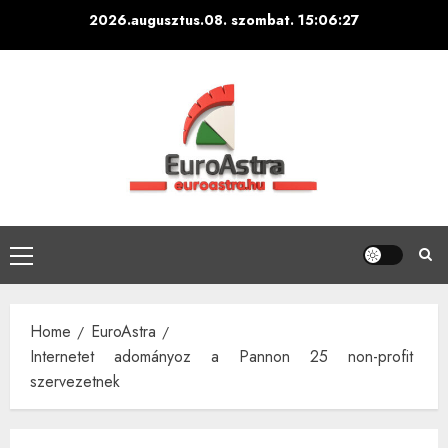
Skip
2026.augusztus.08. szombat.
15:06:28
to
content
Primary
Menu
Home
EuroAstra
Internetet adományoz a Pannon 25 non-profit
szervezetnek