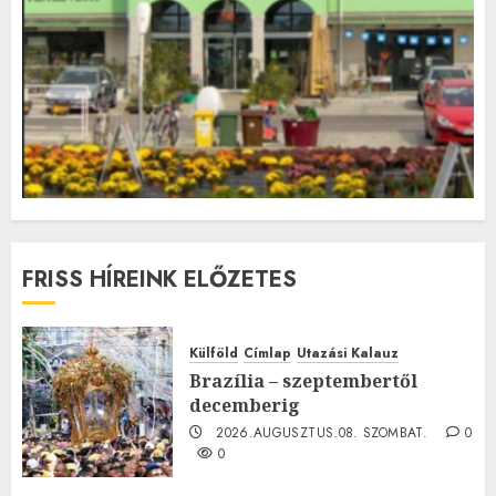
FRISS HÍREINK ELŐZETES
Külföld
Címlap
Utazási Kalauz
Brazília – szeptembertől
decemberig
2026.AUGUSZTUS.08. SZOMBAT.
0
0