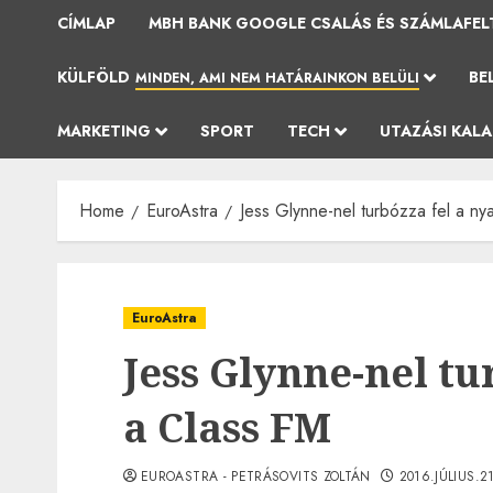
CÍMLAP
MBH BANK GOOGLE CSALÁS ÉS SZÁMLAFEL
KÜLFÖLD
BE
MINDEN, AMI NEM HATÁRAINKON BELÜLI
MARKETING
SPORT
TECH
UTAZÁSI KAL
Home
EuroAstra
Jess Glynne-nel turbózza fel a ny
EuroAstra
Jess Glynne-nel tu
a Class FM
EUROASTRA - PETRÁSOVITS ZOLTÁN
2016.JÚLIUS.2