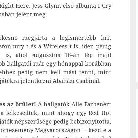
a Right Here. Jess Glynn első albuma I Cry
sban jelent meg.
ekesnő megjárta a legismertebb brit
stonbury-t és a Wireless-t is, idén pedig
et is, ahol augusztus 16-án lép majd
ebb hallgatói már egy hónappal korábban
 ehhez pedig nem kell mást tenni, mint
játékra jelentkezni Abaházi Csabinál.
jes az őrület!
A hallgatók Alle Farbenért
ra lelkesedtek, mint ahogy egy Red Hot
játék népszerűsége pedig bebizonyította,
portesemény Magyarországon" – kezdte a