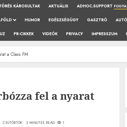
TÖRÉS KÁROSULTAK
AKTUÁLIS
ADHOC.SUPPORT
FOGYA
LFÖLD
HUMOR
EGÉSZSÉGÜGY
GASZTRÓ
AUT
AUZ
PR-CIKKEK
VIDEÓK
PRIVACY
IMPRESSZUM
arat a Class FM
rbózza fel a nyarat
1. CSÜTÖRTÖK.
3 MINUTES READ
1