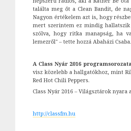
népszerű rádiós, aki a Rather Be óta
találta meg őt a Clean Bandit, de na
Nagyon értékelem azt is, hogy részben
mert szerintem ez mindig hallatszik
szólva, hogy ritka manapság, ha va
lemezről" – tette hozzá Abaházi Csaba
A Class Nyár 2016 programsorozat
visz közelebb a hallgatókhoz, mint 
Red Hot Chili Peppers.
Class Nyár 2016 – Világsztárok nyara 
http://classfm.hu