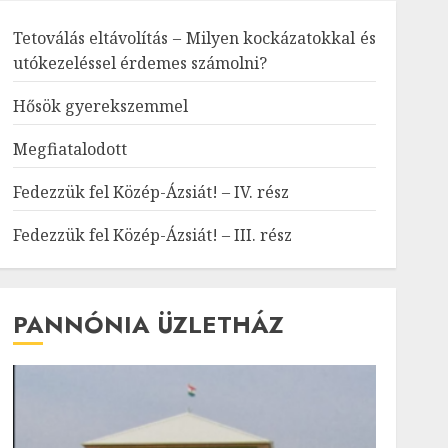
Tetoválás eltávolítás – Milyen kockázatokkal és
utókezeléssel érdemes számolni?
Hősök gyerekszemmel
Megfiatalodott
Fedezzük fel Közép-Ázsiát! – IV. rész
Fedezzük fel Közép-Ázsiát! – III. rész
PANNÓNIA ÜZLETHÁZ