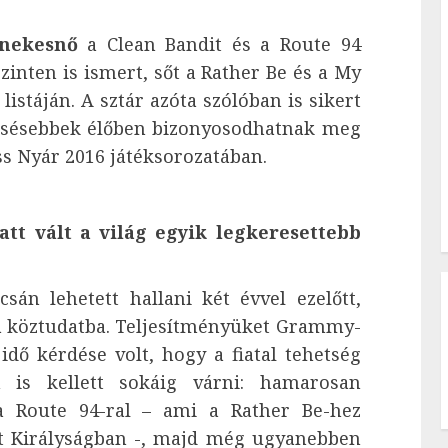
énekesnő
a Clean Bandit és a Route 94
inten is ismert, sőt a Rather Be és a My
 listáján. A sztár azóta szólóban is sikert
ncsésebbek élőben bizonyosodhatnak meg
ass Nyár 2016 játéksorozatában.
att vált a világ egyik legkeresettebb
sán lehetett hallani két évvel ezelőtt,
a köztudatba. Teljesítményüket Grammy-
 idő kérdése volt, hogy a fiatal tehetség
 is kellett sokáig várni: hamarosan
a Route 94-ral – ami a Rather Be-hez
ült Királyságban -, majd még ugyanebben