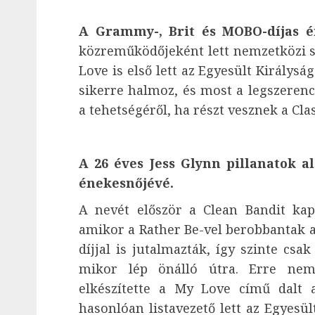
A Grammy-, Brit és MOBO-díjas 
közreműködőjeként lett nemzetközi sz
Love is első lett az Egyesült Királyság
sikerre halmoz, és most a legszere
a tehetségéről, ha részt vesznek a Cl
A 26 éves Jess Glynn pillanatok al
énekesnőjévé.
A nevét először a Clean Bandit kapc
amikor a Rather Be-vel berobbantak 
díjjal is jutalmazták, így szinte csak
mikor lép önálló útra. Erre nem
elkészítette a My Love című dalt 
hasonlóan listavezető lett az Egyes