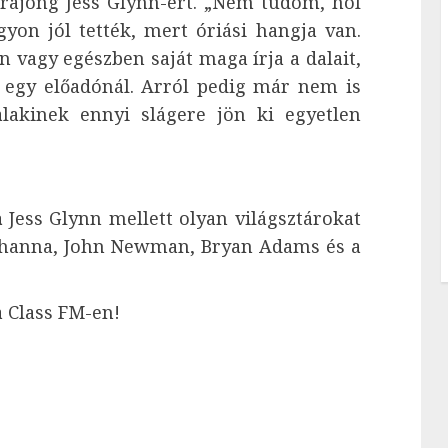
 rajong Jess Glynn-ért. „Nem tudom, hol
gyon jól tették, mert óriási hangja van.
 vagy egészben saját maga írja a dalait,
 egy előadónál. Arról pedig már nem is
lakinek ennyi slágere jön ki egyetlen
.
a
Jess Glynn mellett olyan világsztárokat
Rihanna, John Newman, Bryan Adams és a
a Class FM-en!