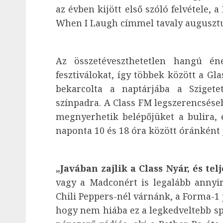
az évben kijött első szóló felvétele, 
When I Laugh címmel tavaly augusztu
Az összetéveszthetetlen hangú én
fesztiválokat, így többek között a Gla
bekarcolta a naptárjába a Sziget
színpadra. A Class FM legszerencsés
megnyerhetik belépőjüket a bulira,
naponta 10 és 18 óra között óránként 
„Javában zajlik a Class Nyár, és tel
vagy a Madconért is legalább annyi
Chili Peppers-nél várnánk, a Forma-1 
hogy nem hiába ez a legkedveltebb s