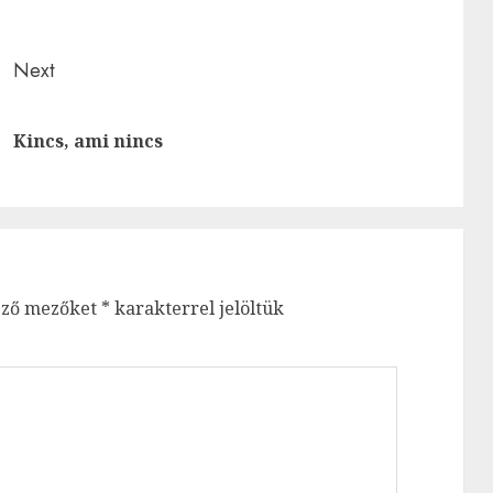
Next
Previous
Next
Kincs, ami nincs
post:
post:
ező mezőket
*
karakterrel jelöltük